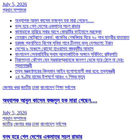
July 5, 2026
প্রধান সম্পাদক
অধ্যাপক আবুল কাসেম ফজলুল হক মারা গেছেন….
বন্ধ হয়ে গেল দেশের একমাত্র সচল রাডার
কানাডাকে হারিয়ে সবার আগে কোয়ার্টার ফাইনালে মরক্কো
তেহরান মেট্রোতে রেকর্ড: খামেনির শেষবিদায় ঘিরে ৭০ লাখ যাত্রীর যাতায়াত
হরমুজ প্রণালিতে বিশেষ সুবিধা পাবে চীনসহ বন্ধু দেশগুলো: ইরান
দেশের ৯ অঞ্চলে ঝোড়ো হাওয়াসহ বজ্রবৃষ্টির আভাস
বাংলাদেশ সেনাবাহিনীর সুনাম আন্তর্জাতিক অঙ্গনে সুবিদিত: রাষ্ট্রপতি
নিরাপত্তা কৌশল যেন সরকারপ্রধানকে জনগণ থেকে দূরে ঠেলে না দেয়:
প্রধানমন্ত্রী
তথ্য মন্ত্রণালয়ের বিদ্যমান আইন যুগোপযোগী করা হবে: তথ্যমন্ত্রী
২৪ ঘণ্টায় হামের উপসর্গে আরও ৭ শিশুর মৃত্যু
জেলার খবর
জাতীয়
ঢাকা
বাংলাদেশ
শিক্ষা
সর্বশেষ
অধ্যাপক আবুল কাসেম ফজলুল হক মারা গেছেন….
July 5, 2026
প্রধান সম্পাদক
জাতীয়
জেলার খবর
ঢাকা
বাংলাদেশ
সর্বশেষ
বন্ধ হয়ে গেল দেশের একমাত্র সচল রাডার