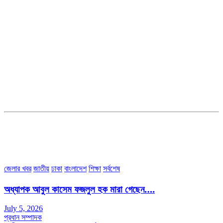
সম্পাদক ও ব্যবস্থাপনা পরিচালকঃ এস.এম.এ মনসুর মাসুদ
সম্পাদক ও প্রকাশকঃ কামরুননাহার
ব্যবস্থাপনা সম্পাদকঃ মোঃ আবু নাছের ইকবাল চৌধুরী
ডেপুটি এডিটরঃ মোঃ মোস্তাফিজুর রহমান খান
জয়েন্ট এডিটরঃ মোঃ রবিউল ইসলাম
সহকারী সম্পাদকঃ শাহ রাশিদুল ইসলাম রাসেল
৩৮ মা ভবন (তৃতীয় তলা) বীর মুক্তিযোদ্ধা কুতুবউদ্দিন রোড, সেক্টর #৮ আব্দুল্লাহপুর
উত্তরা পূর্ব, ঢাকা-১২৩০।
অফিস ফোন নম্বরঃ ০২-৪৪৮৯১০১৮, মোবাঃ০১৯৭০৫৭২৯৩৪, ০১৭১৩৩৯৪৭৯৯
ইমেইলঃ channel7bd@gmail.com, অফিসঃ ০২-৪৪৮৯১০১৮
জেলার খবর
জাতীয়
ঢাকা
বাংলাদেশ
শিক্ষা
সর্বশেষ
অধ্যাপক আবুল কাসেম ফজলুল হক মারা গেছেন….
July 5, 2026
প্রধান সম্পাদক