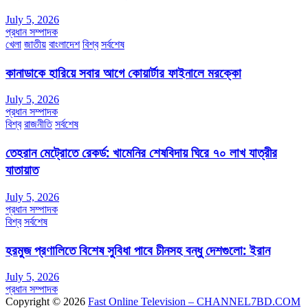
July 5, 2026
প্রধান সম্পাদক
খেলা
জাতীয়
বাংলাদেশ
বিশ্ব
সর্বশেষ
কানাডাকে হারিয়ে সবার আগে কোয়ার্টার ফাইনালে মরক্কো
July 5, 2026
প্রধান সম্পাদক
বিশ্ব
রাজনীতি
সর্বশেষ
তেহরান মেট্রোতে রেকর্ড: খামেনির শেষবিদায় ঘিরে ৭০ লাখ যাত্রীর
যাতায়াত
July 5, 2026
প্রধান সম্পাদক
বিশ্ব
সর্বশেষ
হরমুজ প্রণালিতে বিশেষ সুবিধা পাবে চীনসহ বন্ধু দেশগুলো: ইরান
July 5, 2026
প্রধান সম্পাদক
Copyright © 2026
Fast Online Television – CHANNEL7BD.COM