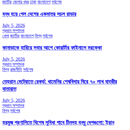
জাতীয়
জেলার খবর
ঢাকা
বাংলাদেশ
সর্বশেষ
বন্ধ হয়ে গেল দেশের একমাত্র সচল রাডার
July 5, 2026
প্রধান সম্পাদক
খেলা
জাতীয়
বাংলাদেশ
বিশ্ব
সর্বশেষ
কানাডাকে হারিয়ে সবার আগে কোয়ার্টার ফাইনালে মরক্কো
July 5, 2026
প্রধান সম্পাদক
বিশ্ব
রাজনীতি
সর্বশেষ
তেহরান মেট্রোতে রেকর্ড: খামেনির শেষবিদায় ঘিরে ৭০ লাখ যাত্রীর
যাতায়াত
July 5, 2026
প্রধান সম্পাদক
বিশ্ব
সর্বশেষ
হরমুজ প্রণালিতে বিশেষ সুবিধা পাবে চীনসহ বন্ধু দেশগুলো: ইরান