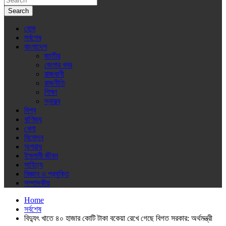
Search
হোম
সর্বশেষ
বাংলাদেশ
জাতীয়
জেলার খবর
রাজধানী
রাজনীতি
শিক্ষা
স্বাস্থ্য
বিশ্ব
বাণিজ্য
খেলা
বিনোদন
অপরাধ
ইসলামী জীবন
সাহিত্য
বিজ্ঞান ও প্রযুক্তি
সম্পাদকীয়
Home
সর্বশেষ
বিদ্যুৎ খাতে ৪০ হাজার কোটি টাকা বকেয়া রেখে গেছে বিগত সরকার: অর্থমন্ত্রী