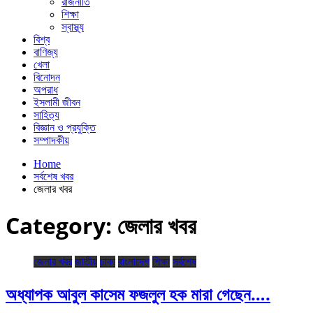
রাজনীতি
শিক্ষা
স্বাস্থ্য
বিশ্ব
বাণিজ্য
খেলা
বিনোদন
অপরাধ
ইসলামী জীবন
সাহিত্য
বিজ্ঞান ও প্রযুক্তি
সম্পাদকীয়
Home
সর্বশেষ খবর
জেলার খবর
Category:
জেলার খবর
জেলার খবর
জাতীয়
ঢাকা
বাংলাদেশ
শিক্ষা
সর্বশেষ
অধ্যাপক আবুল কাসেম ফজলুল হক মারা গেছেন….