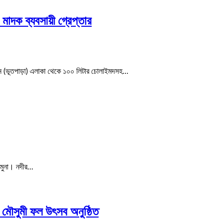
াদক ব্যবসায়ী গ্রেপ্তার
িশন (ভূতপাড়া) এলাকা থেকে ১০০ লিটার চোলাইমদসহ…
 যমুনা। নদীর…
িক মৌসুমী ফল উৎসব অনুষ্ঠিত