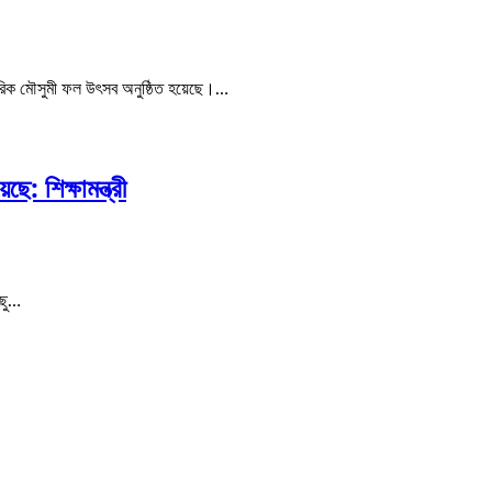
ৎসরিক মৌসুমী ফল উৎসব অনুষ্ঠিত হয়েছে।…
: শিক্ষামন্ত্রী
িছু…