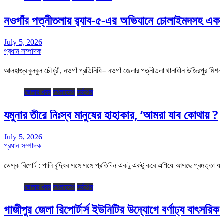
নওগাঁর পত্নীতলায় র‍্যাব-৫-এর অভিযানে চোলাইমদসহ এক ম
July 5, 2026
প্রধান সম্পাদক
আলহাজ্ব বুলবুল চৌধুরী, নওগাঁ প্রতিনিধি– নওগাঁ জেলার পত্নীতলা থানাধীন উজিরপুর ম
জেলার খবর
বাংলাদেশ
সর্বশেষ
যমুনার তীরে নিঃস্ব মানুষের হাহাকার, ‘আমরা যাব কোথায় ?
July 5, 2026
প্রধান সম্পাদক
ডেস্ক রিপোর্ট : পানি বৃদ্ধির সঙ্গে সঙ্গে প্রতিদিন একটু একটু করে এগিয়ে আসছে প্রমত্তা
জেলার খবর
বাংলাদেশ
সর্বশেষ
গাজীপুর জেলা রিপোর্টার্স ইউনিটির উদ্যোগে বর্ণাঢ্য বাৎসর