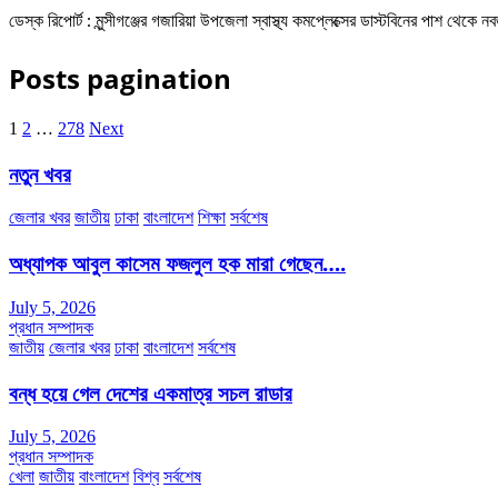
ডেস্ক রিপোর্ট : মুন্সীগঞ্জের গজারিয়া উপজেলা স্বাস্থ্য কমপ্লেক্সের ডাস্টবিনের পাশ থে
Posts pagination
1
2
…
278
Next
নতুন খবর
জেলার খবর
জাতীয়
ঢাকা
বাংলাদেশ
শিক্ষা
সর্বশেষ
অধ্যাপক আবুল কাসেম ফজলুল হক মারা গেছেন….
July 5, 2026
প্রধান সম্পাদক
জাতীয়
জেলার খবর
ঢাকা
বাংলাদেশ
সর্বশেষ
বন্ধ হয়ে গেল দেশের একমাত্র সচল রাডার
July 5, 2026
প্রধান সম্পাদক
খেলা
জাতীয়
বাংলাদেশ
বিশ্ব
সর্বশেষ