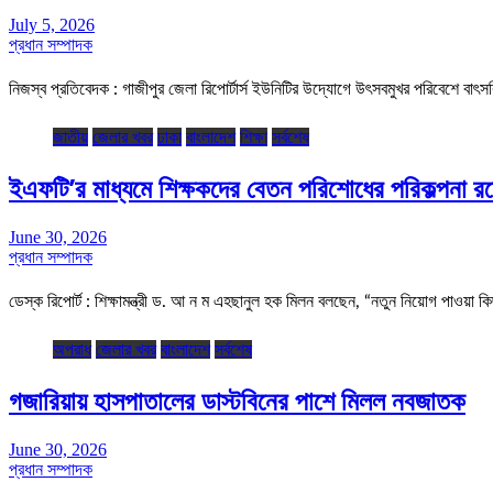
July 5, 2026
প্রধান সম্পাদক
নিজস্ব প্রতিবেদক : গাজীপুর জেলা রিপোর্টার্স ইউনিটির উদ্যোগে উৎসবমুখর পরিবেশে বা
জাতীয়
জেলার খবর
ঢাকা
বাংলাদেশ
শিক্ষা
সর্বশেষ
ইএফটি’র মাধ্যমে শিক্ষকদের বেতন পরিশোধের পরিকল্পনা রয়েছে
June 30, 2026
প্রধান সম্পাদক
ডেস্ক রিপোর্ট : শিক্ষামন্ত্রী ড. আ ন ম এহছানুল হক মিলন বলছেন, “নতুন নিয়োগ পাওয়া ক
অপরাধ
জেলার খবর
বাংলাদেশ
সর্বশেষ
গজারিয়ায় হাসপাতালের ডাস্টবিনের পাশে মিলল নবজাতক
June 30, 2026
প্রধান সম্পাদক