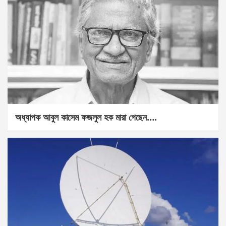
অধ্যাপক আবুল কাসেম ফজলুল হক মারা গেছেন….