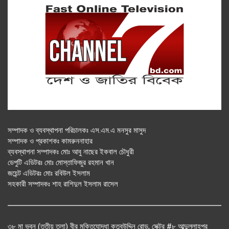
সম্পাদক ও ব্যবস্থাপনা পরিচালকঃ এস.এম.এ মনসুর মাসুদ
সম্পাদক ও প্রকাশকঃ কামরুননাহার
ব্যবস্থাপনা সম্পাদকঃ মোঃ আবু নাছের ইকবাল চৌধুরী
ডেপুটি এডিটরঃ মোঃ মোস্তাফিজুর রহমান খান
জয়েন্ট এডিটরঃ মোঃ রবিউল ইসলাম
সহকারী সম্পাদকঃ শাহ রাশিদুল ইসলাম রাসেল
৩৮ মা ভবন (তৃতীয় তলা) বীর মুক্তিযোদ্ধা কুতুবউদ্দিন রোড, সেক্টর #৮ আব্দুল্লাহপুর