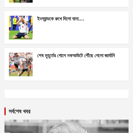
ইংল্যান্ডকে রুখে দিলো ঘানা….
শেষ মুহূর্তের গোলে নকআউটে পৌঁছে গেলো জার্মানি
সর্বশেষ খবর