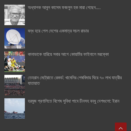
অধ্যাপক আবুল কাসেম ফজলুল হক মারা গেছেন….
বন্ধ হয়ে গেল দেশের একমাত্র সচল রাডার
কানাডাকে হারিয়ে সবার আগে কোয়ার্টার ফাইনালে মরক্কো
তেহরান মেট্রোতে রেকর্ড: খামেনির শেষবিদায় ঘিরে ৭০ লাখ যাত্রীর
যাতায়াত
হরমুজ প্রণালিতে বিশেষ সুবিধা পাবে চীনসহ বন্ধু দেশগুলো: ইরান