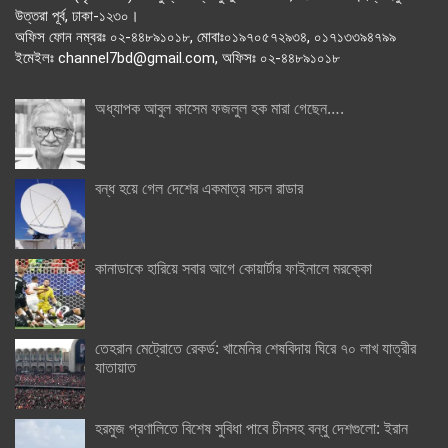
উত্তরা পূর্ব, ঢাকা-১২৩০।
অফিস ফোন নম্বরঃ ০২-৪৪৮৯১০১৮, মোবাঃ০১৯৭০৫৭২৯৩৪, ০১৭১৩৩৯৪৭৯৯
ইমেইলঃ channel7bd@gmail.com, অফিসঃ ০২-৪৪৮৯১০১৮
অধ্যাপক আবুল কাসেম ফজলুল হক মারা গেছেন….
বন্ধ হয়ে গেল দেশের একমাত্র সচল রাডার
কানাডাকে হারিয়ে সবার আগে কোয়ার্টার ফাইনালে মরক্কো
তেহরান মেট্রোতে রেকর্ড: খামেনির শেষবিদায় ঘিরে ৭০ লাখ যাত্রীর
যাতায়াত
হরমুজ প্রণালিতে বিশেষ সুবিধা পাবে চীনসহ বন্ধু দেশগুলো: ইরান