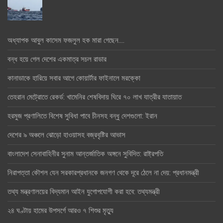
অধ্যাপক আবুল কাসেম ফজলুল হক মারা গেছেন….
বন্ধ হয়ে গেল দেশের একমাত্র সচল রাডার
কানাডাকে হারিয়ে সবার আগে কোয়ার্টার ফাইনালে মরক্কো
তেহরান মেট্রোতে রেকর্ড: খামেনির শেষবিদায় ঘিরে ৭০ লাখ যাত্রীর যাতায়াত
হরমুজ প্রণালিতে বিশেষ সুবিধা পাবে চীনসহ বন্ধু দেশগুলো: ইরান
দেশের ৯ অঞ্চলে ঝোড়ো হাওয়াসহ বজ্রবৃষ্টির আভাস
বাংলাদেশ সেনাবাহিনীর সুনাম আন্তর্জাতিক অঙ্গনে সুবিদিত: রাষ্ট্রপতি
নিরাপত্তা কৌশল যেন সরকারপ্রধানকে জনগণ থেকে দূরে ঠেলে না দেয়: প্রধানমন্ত্রী
তথ্য মন্ত্রণালয়ের বিদ্যমান আইন যুগোপযোগী করা হবে: তথ্যমন্ত্রী
২৪ ঘণ্টায় হামের উপসর্গে আরও ৭ শিশুর মৃত্যু