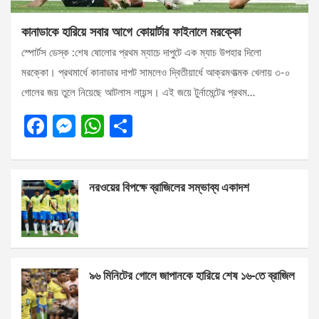
কানাডাকে হারিয়ে সবার আগে কোয়ার্টার ফাইনালে মরক্কো
স্পোর্টস ডেস্ক :শেষ ষোলোর প্রথম ম্যাচে দাপুটে এক ম্যাচ উপহার দিলো
মরক্কো। প্রথমার্ধে কানাডার দাপট সামলেও দ্বিতীয়ার্ধে আক্রমণাত্মক খেলায় ৩-০
গোলের জয় তুলে নিয়েছে আটলাস লায়ন্স। এই জয়ে টুর্নামেন্টের প্রথম…
F
M
W
S
a
es
h
h
ce
se
at
ar
নরওয়ের বিপক্ষে ব্রাজিলের সম্ভাব্য একাদশ
b
n
s
e
o
g
A
o
er
p
k
p
৯৬ মিনিটের গোলে জাপানকে হারিয়ে শেষ ১৬-তে ব্রাজিল