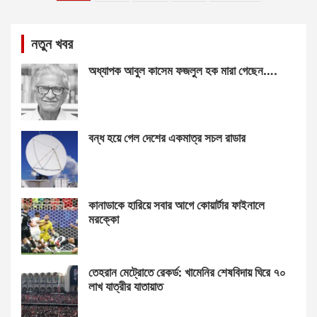
pagination
নতুন খবর
অধ্যাপক আবুল কাসেম ফজলুল হক মারা গেছেন….
বন্ধ হয়ে গেল দেশের একমাত্র সচল রাডার
কানাডাকে হারিয়ে সবার আগে কোয়ার্টার ফাইনালে
মরক্কো
তেহরান মেট্রোতে রেকর্ড: খামেনির শেষবিদায় ঘিরে ৭০
লাখ যাত্রীর যাতায়াত