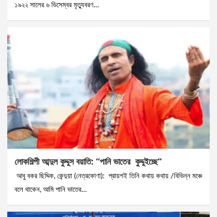
১৯২২ সালের ৬ ডিসেম্বর মৃত্যুবরণ…
লোকশিল্পী আব্দুল কুদ্দুস বয়াতি: “পানি ভাতের কুদ্দুইচ্ছে”
আবু বকর ছিদ্দিক, কেন্দুয়া (নেত্রকোণা): প্রায়শই তিনি কথায় কথায় /বিভিন্ন মঞ্চে
বলে থাকেন, আমি পানি ভাতের…