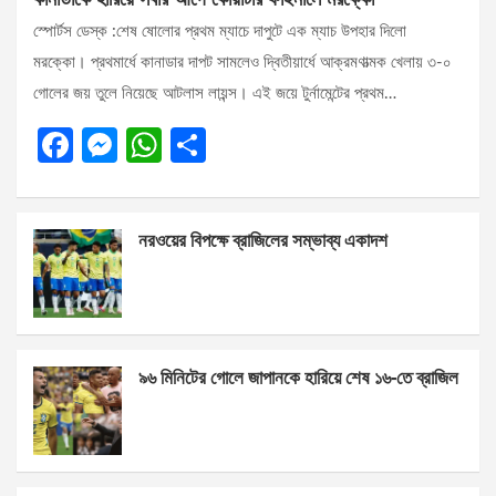
স্পোর্টস ডেস্ক :শেষ ষোলোর প্রথম ম্যাচে দাপুটে এক ম্যাচ উপহার দিলো
মরক্কো। প্রথমার্ধে কানাডার দাপট সামলেও দ্বিতীয়ার্ধে আক্রমণাত্মক খেলায় ৩-০
গোলের জয় তুলে নিয়েছে আটলাস লায়ন্স। এই জয়ে টুর্নামেন্টের প্রথম…
F
M
W
S
a
es
h
h
ce
se
at
ar
নরওয়ের বিপক্ষে ব্রাজিলের সম্ভাব্য একাদশ
b
n
s
e
o
g
A
o
er
p
k
p
৯৬ মিনিটের গোলে জাপানকে হারিয়ে শেষ ১৬-তে ব্রাজিল