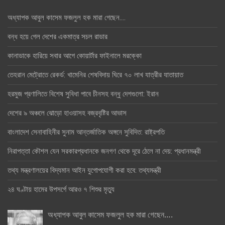
অধ্যাপক আবুল কাসেম ফজলুল হক মারা গেছেন….
বন্ধ হয়ে গেল দেশের একমাত্র সচল রাডার
কানাডাকে হারিয়ে সবার আগে কোয়ার্টার ফাইনালে মরক্কো
তেহরান মেট্রোতে রেকর্ড: খামেনির শেষবিদায় ঘিরে ৭০ লাখ যাত্রীর যাতায়াত
হরমুজ প্রণালিতে বিশেষ সুবিধা পাবে চীনসহ বন্ধু দেশগুলো: ইরান
দেশের ৯ অঞ্চলে ঝোড়ো হাওয়াসহ বজ্রবৃষ্টির আভাস
বাংলাদেশ সেনাবাহিনীর সুনাম আন্তর্জাতিক অঙ্গনে সুবিদিত: রাষ্ট্রপতি
নিরাপত্তা কৌশল যেন সরকারপ্রধানকে জনগণ থেকে দূরে ঠেলে না দেয়: প্রধানমন্ত্রী
তথ্য মন্ত্রণালয়ের বিদ্যমান আইন যুগোপযোগী করা হবে: তথ্যমন্ত্রী
২৪ ঘণ্টায় হামের উপসর্গে আরও ৭ শিশুর মৃত্যু
অধ্যাপক আবুল কাসেম ফজলুল হক মারা গেছেন….