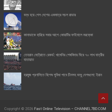
বন্ধ হয়ে গেল দেশের একমাত্র সচল রাডার
কানাডাকে হারিয়ে সবার আগে কোয়ার্টার ফাইনালে মরক্কো
তেহরান মেট্রোতে রেকর্ড: খামেনির শেষবিদায় ঘিরে ৭০ লাখ যাত্রীর
যাতায়াত
হরমুজ প্রণালিতে বিশেষ সুবিধা পাবে চীনসহ বন্ধু দেশগুলো: ইরান
Copyright © 2026
Fast Online Television – CHANNEL7BD.COM