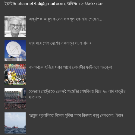
ইমেইলঃ channel7bd@gmail.com, অফিসঃ ০২-৪৪৮৯১০১৮
অধ্যাপক আবুল কাসেম ফজলুল হক মারা গেছেন….
বন্ধ হয়ে গেল দেশের একমাত্র সচল রাডার
কানাডাকে হারিয়ে সবার আগে কোয়ার্টার ফাইনালে মরক্কো
তেহরান মেট্রোতে রেকর্ড: খামেনির শেষবিদায় ঘিরে ৭০ লাখ যাত্রীর
যাতায়াত
হরমুজ প্রণালিতে বিশেষ সুবিধা পাবে চীনসহ বন্ধু দেশগুলো: ইরান