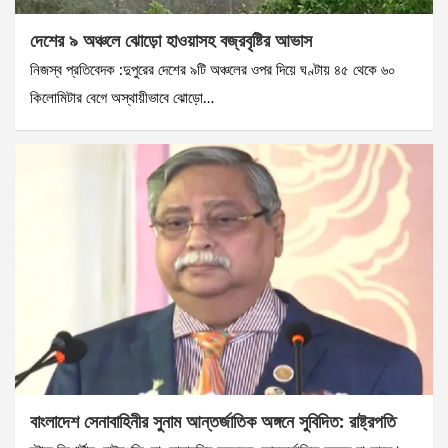
দেশের ৯ অঞ্চলে ঝোড়ো হাওয়াসহ বজ্রবৃষ্টির আভাস
নিজস্ব প্রতিবেদক :দুপুরের দেশের ৯টি অঞ্চলের ওপর দিয়ে ঘণ্টায় ৪৫ থেকে ৬০
কিলোমিটার বেগে অস্থায়ীভাবে ঝোড়ো…
বাংলাদেশ সেনাবাহিনীর সুনাম আন্তর্জাতিক অঙ্গনে সুবিদিত: রাষ্ট্রপতি