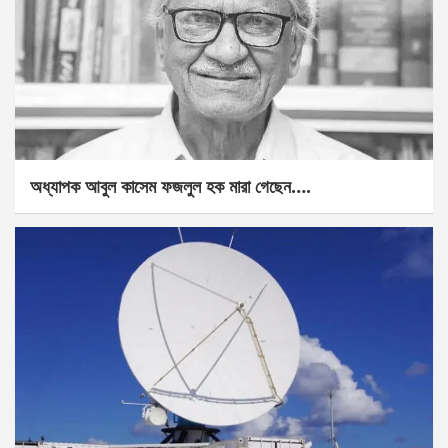
অধ্যাপক আবুল কাসেম ফজলুল হক মারা গেছেন….