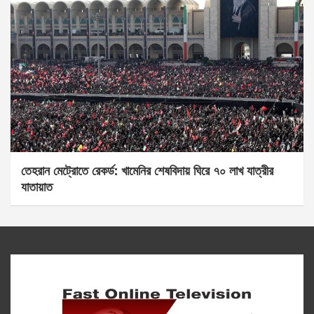
তেহরান মেট্রোতে রেকর্ড: খামেনির শেষবিদায় ঘিরে ৭০ লাখ যাত্রীর
যাতায়াত