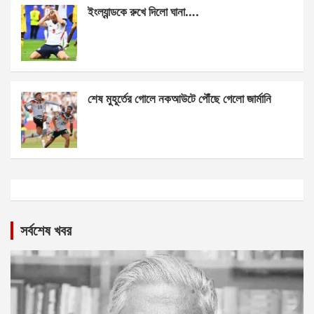
ইংল্যান্ডকে রুখে দিলো ঘানা….
শেষ মুহূর্তের গোলে নকআউটে পৌঁছে গেলো জার্মানি
সর্বশেষ খবর