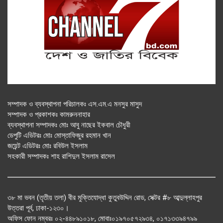
সম্পাদক ও ব্যবস্থাপনা পরিচালকঃ এস.এম.এ মনসুর মাসুদ
সম্পাদক ও প্রকাশকঃ কামরুননাহার
ব্যবস্থাপনা সম্পাদকঃ মোঃ আবু নাছের ইকবাল চৌধুরী
ডেপুটি এডিটরঃ মোঃ মোস্তাফিজুর রহমান খান
জয়েন্ট এডিটরঃ মোঃ রবিউল ইসলাম
সহকারী সম্পাদকঃ শাহ রাশিদুল ইসলাম রাসেল
৩৮ মা ভবন (তৃতীয় তলা) বীর মুক্তিযোদ্ধা কুতুবউদ্দিন রোড, সেক্টর #৮ আব্দুল্লাহপুর
উত্তরা পূর্ব, ঢাকা-১২৩০।
অফিস ফোন নম্বরঃ ০২-৪৪৮৯১০১৮, মোবাঃ০১৯৭০৫৭২৯৩৪, ০১৭১৩৩৯৪৭৯৯