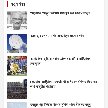
নতুন খবর
অধ্যাপক আবুল কাসেম ফজলুল হক মারা গেছেন….
বন্ধ হয়ে গেল দেশের একমাত্র সচল রাডার
কানাডাকে হারিয়ে সবার আগে কোয়ার্টার ফাইনালে
মরক্কো
তেহরান মেট্রোতে রেকর্ড: খামেনির শেষবিদায় ঘিরে ৭০
লাখ যাত্রীর যাতায়াত
হরমুজ প্রণালিতে বিশেষ সুবিধা পাবে চীনসহ বন্ধু