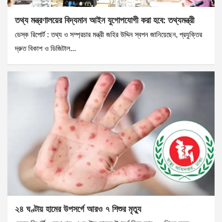
তথ্য মন্ত্রণালয়ের বিদ্যমান আইন যুগোপযোগী করা হবে: তথ্যমন্ত্রী
ডেস্ক রিপোর্ট : তথ্য ও সম্প্রচার মন্ত্রী জহির উদ্দিন স্বপন জানিয়েছেন, প্রযুক্তির
দ্রুত বিকাশ ও ডিজিটাল…
২৪ ঘণ্টায় হামের উপসর্গে আরও ৭ শিশুর মৃত্যু