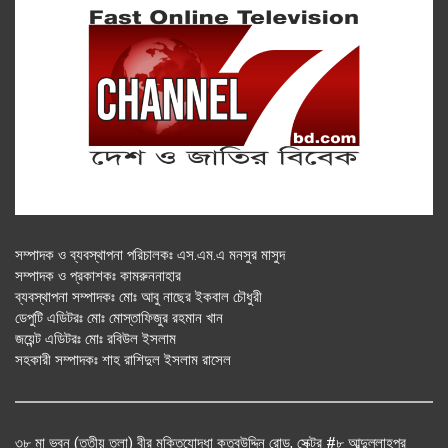
সম্পাদক ও ব্যবস্থাপনা পরিচালকঃ এস.এম.এ মনসুর মাসুদ
সম্পাদক ও প্রকাশকঃ কামরুননাহার
ব্যবস্থাপনা সম্পাদকঃ মোঃ আবু নাছের ইকবাল চৌধুরী
ডেপুটি এডিটরঃ মোঃ মোস্তাফিজুর রহমান খান
জয়েন্ট এডিটরঃ মোঃ রবিউল ইসলাম
সহকারী সম্পাদকঃ শাহ রাশিদুল ইসলাম রাসেল
৩৮ মা ভবন (তৃতীয় তলা) বীর মুক্তিযোদ্ধা কুতুবউদ্দিন রোড, সেক্টর #৮ আব্দুল্লাহপুর