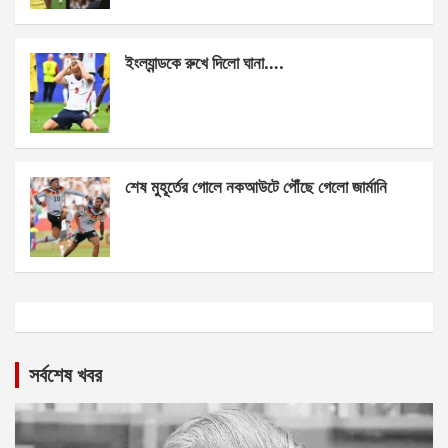
ইংল্যান্ডকে রুখে দিলো ঘানা….
শেষ মুহূর্তের গোলে নকআউটে পৌঁছে গেলো জার্মানি
সর্বশেষ খবর