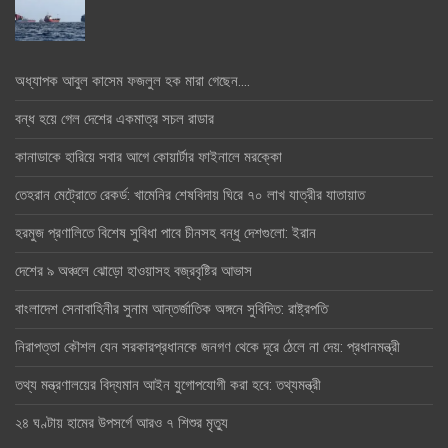
অধ্যাপক আবুল কাসেম ফজলুল হক মারা গেছেন….
বন্ধ হয়ে গেল দেশের একমাত্র সচল রাডার
কানাডাকে হারিয়ে সবার আগে কোয়ার্টার ফাইনালে মরক্কো
তেহরান মেট্রোতে রেকর্ড: খামেনির শেষবিদায় ঘিরে ৭০ লাখ যাত্রীর যাতায়াত
হরমুজ প্রণালিতে বিশেষ সুবিধা পাবে চীনসহ বন্ধু দেশগুলো: ইরান
দেশের ৯ অঞ্চলে ঝোড়ো হাওয়াসহ বজ্রবৃষ্টির আভাস
বাংলাদেশ সেনাবাহিনীর সুনাম আন্তর্জাতিক অঙ্গনে সুবিদিত: রাষ্ট্রপতি
নিরাপত্তা কৌশল যেন সরকারপ্রধানকে জনগণ থেকে দূরে ঠেলে না দেয়: প্রধানমন্ত্রী
তথ্য মন্ত্রণালয়ের বিদ্যমান আইন যুগোপযোগী করা হবে: তথ্যমন্ত্রী
২৪ ঘণ্টায় হামের উপসর্গে আরও ৭ শিশুর মৃত্যু