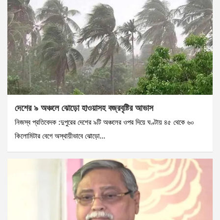
দেশের ৯ অঞ্চলে ঝোড়ো হাওয়াসহ বজ্রবৃষ্টির আভাস
নিজস্ব প্রতিবেদক :দুপুরের দেশের ৯টি অঞ্চলের ওপর দিয়ে ঘণ্টায় ৪৫ থেকে ৬০
কিলোমিটার বেগে অস্থায়ীভাবে ঝোড়ো…