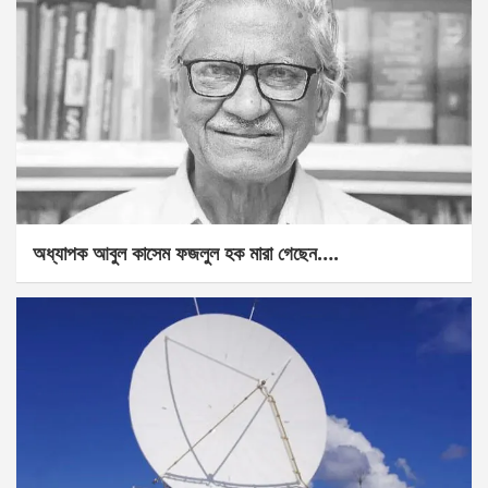
অধ্যাপক আবুল কাসেম ফজলুল হক মারা গেছেন….