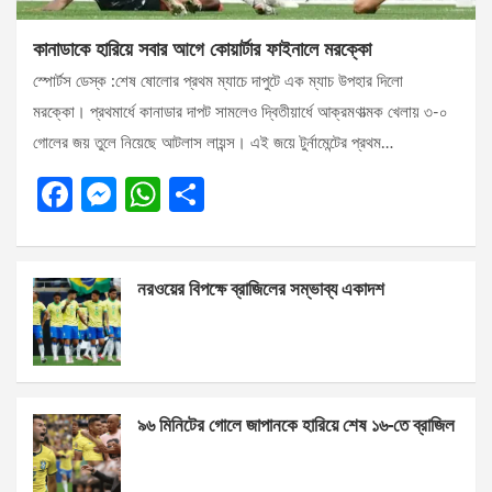
কানাডাকে হারিয়ে সবার আগে কোয়ার্টার ফাইনালে মরক্কো
স্পোর্টস ডেস্ক :শেষ ষোলোর প্রথম ম্যাচে দাপুটে এক ম্যাচ উপহার দিলো
মরক্কো। প্রথমার্ধে কানাডার দাপট সামলেও দ্বিতীয়ার্ধে আক্রমণাত্মক খেলায় ৩-০
গোলের জয় তুলে নিয়েছে আটলাস লায়ন্স। এই জয়ে টুর্নামেন্টের প্রথম…
F
M
W
S
a
es
h
h
ce
se
at
ar
নরওয়ের বিপক্ষে ব্রাজিলের সম্ভাব্য একাদশ
b
n
s
e
o
g
A
o
er
p
k
p
৯৬ মিনিটের গোলে জাপানকে হারিয়ে শেষ ১৬-তে ব্রাজিল