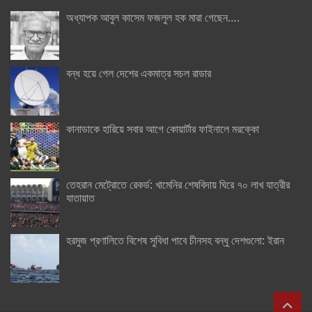
অধ্যাপক আবুল কাসেম ফজলুল হক মারা গেছেন….
বন্ধ হয়ে গেল দেশের একমাত্র সচল রাডার
কানাডাকে হারিয়ে সবার আগে কোয়ার্টার ফাইনালে মরক্কো
তেহরান মেট্রোতে রেকর্ড: খামেনির শেষবিদায় ঘিরে ৭০ লাখ যাত্রীর
যাতায়াত
হরমুজ প্রণালিতে বিশেষ সুবিধা পাবে চীনসহ বন্ধু দেশগুলো: ইরান