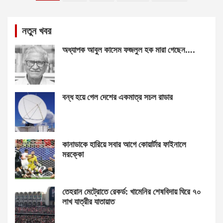
pagination
নতুন খবর
অধ্যাপক আবুল কাসেম ফজলুল হক মারা গেছেন….
বন্ধ হয়ে গেল দেশের একমাত্র সচল রাডার
কানাডাকে হারিয়ে সবার আগে কোয়ার্টার ফাইনালে
মরক্কো
তেহরান মেট্রোতে রেকর্ড: খামেনির শেষবিদায় ঘিরে ৭০
লাখ যাত্রীর যাতায়াত