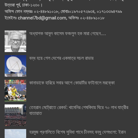
উত্তরা পূর্ব, ঢাকা-১২৩০।
অফিস ফোন নম্বরঃ ০২-৪৪৮৯১০১৮, মোবাঃ০১৯৭০৫৭২৯৩৪, ০১৭১৩৩৯৪৭৯৯
ইমেইলঃ channel7bd@gmail.com, অফিসঃ ০২-৪৪৮৯১০১৮
অধ্যাপক আবুল কাসেম ফজলুল হক মারা গেছেন….
বন্ধ হয়ে গেল দেশের একমাত্র সচল রাডার
কানাডাকে হারিয়ে সবার আগে কোয়ার্টার ফাইনালে মরক্কো
তেহরান মেট্রোতে রেকর্ড: খামেনির শেষবিদায় ঘিরে ৭০ লাখ যাত্রীর
যাতায়াত
হরমুজ প্রণালিতে বিশেষ সুবিধা পাবে চীনসহ বন্ধু দেশগুলো: ইরান