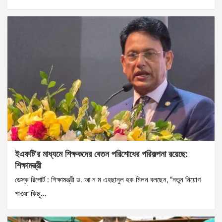
ইএফটি’র মাধ্যমে শিক্ষকদের বেতন পরিশোধের পরিকল্পনা রয়েছে:
শিক্ষামন্ত্রী
ডেস্ক রিপোর্ট : শিক্ষামন্ত্রী ড. আ ন ম এহছানুল হক মিলন বলছেন, “নতুন নিয়োগ
পাওয়া কিছু…