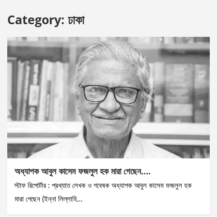
Category:
ঢাকা
অধ্যাপক আবুল কাসেম ফজলুল হক মারা গেছেন….
স্টাফ রিপোর্টার : প্রখ্যাত লেখক ও গবেষক অধ্যাপক আবুল কাসেম ফজলুল হক
মারা গেছেন (ইন্না লিল্লাহি…