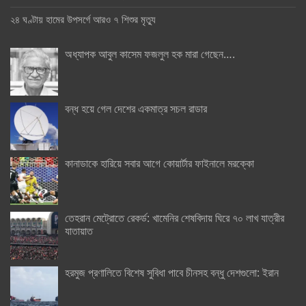
২৪ ঘণ্টায় হামের উপসর্গে আরও ৭ শিশুর মৃত্যু
অধ্যাপক আবুল কাসেম ফজলুল হক মারা গেছেন….
বন্ধ হয়ে গেল দেশের একমাত্র সচল রাডার
কানাডাকে হারিয়ে সবার আগে কোয়ার্টার ফাইনালে মরক্কো
তেহরান মেট্রোতে রেকর্ড: খামেনির শেষবিদায় ঘিরে ৭০ লাখ যাত্রীর
যাতায়াত
হরমুজ প্রণালিতে বিশেষ সুবিধা পাবে চীনসহ বন্ধু দেশগুলো: ইরান