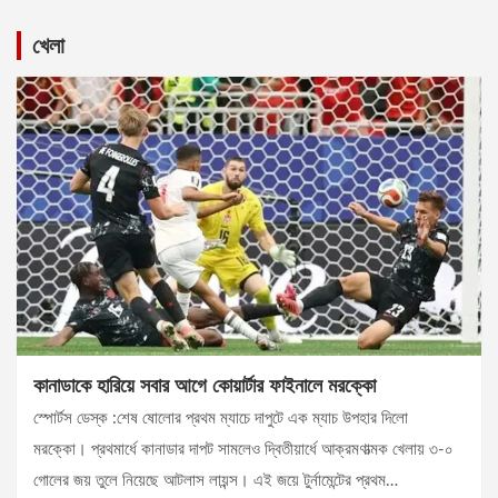
খেলা
কানাডাকে হারিয়ে সবার আগে কোয়ার্টার ফাইনালে মরক্কো
স্পোর্টস ডেস্ক :শেষ ষোলোর প্রথম ম্যাচে দাপুটে এক ম্যাচ উপহার দিলো
মরক্কো। প্রথমার্ধে কানাডার দাপট সামলেও দ্বিতীয়ার্ধে আক্রমণাত্মক খেলায় ৩-০
গোলের জয় তুলে নিয়েছে আটলাস লায়ন্স। এই জয়ে টুর্নামেন্টের প্রথম…