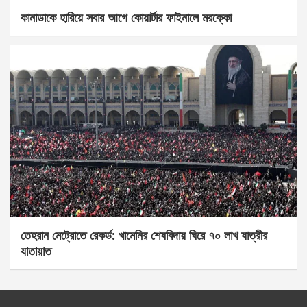
কানাডাকে হারিয়ে সবার আগে কোয়ার্টার ফাইনালে মরক্কো
তেহরান মেট্রোতে রেকর্ড: খামেনির শেষবিদায় ঘিরে ৭০ লাখ যাত্রীর
যাতায়াত