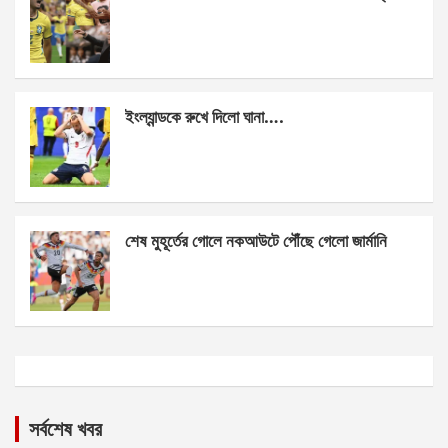
ইংল্যান্ডকে রুখে দিলো ঘানা….
শেষ মুহূর্তের গোলে নকআউটে পৌঁছে গেলো জার্মানি
সর্বশেষ খবর