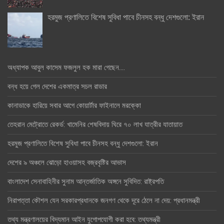
হরমুজ প্রণালিতে বিশেষ সুবিধা পাবে চীনসহ বন্ধু দেশগুলো: ইরান
অধ্যাপক আবুল কাসেম ফজলুল হক মারা গেছেন….
বন্ধ হয়ে গেল দেশের একমাত্র সচল রাডার
কানাডাকে হারিয়ে সবার আগে কোয়ার্টার ফাইনালে মরক্কো
তেহরান মেট্রোতে রেকর্ড: খামেনির শেষবিদায় ঘিরে ৭০ লাখ যাত্রীর যাতায়াত
হরমুজ প্রণালিতে বিশেষ সুবিধা পাবে চীনসহ বন্ধু দেশগুলো: ইরান
দেশের ৯ অঞ্চলে ঝোড়ো হাওয়াসহ বজ্রবৃষ্টির আভাস
বাংলাদেশ সেনাবাহিনীর সুনাম আন্তর্জাতিক অঙ্গনে সুবিদিত: রাষ্ট্রপতি
নিরাপত্তা কৌশল যেন সরকারপ্রধানকে জনগণ থেকে দূরে ঠেলে না দেয়: প্রধানমন্ত্রী
তথ্য মন্ত্রণালয়ের বিদ্যমান আইন যুগোপযোগী করা হবে: তথ্যমন্ত্রী