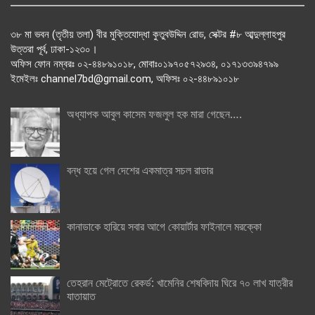
৩৮ মা ভবন (তৃতীয় তলা) বীর মুক্তিযোদ্ধা কুতুবউদ্দিন রোড, সেক্টর #৮ আব্দুল্লাহপুর
উত্তরা পূর্ব, ঢাকা-১২৩০।
অফিস ফোন নম্বরঃ ০২-৪৪৮৯১০১৮, মোবাঃ০১৯৭০৫৭২৯৩৪, ০১৭১৩৩৯৪৭৯৯
ইমেইলঃ channel7bd@gmail.com, অফিসঃ ০২-৪৪৮৯১০১৮
অধ্যাপক আবুল কাসেম ফজলুল হক মারা গেছেন….
বন্ধ হয়ে গেল দেশের একমাত্র সচল রাডার
কানাডাকে হারিয়ে সবার আগে কোয়ার্টার ফাইনালে মরক্কো
তেহরান মেট্রোতে রেকর্ড: খামেনির শেষবিদায় ঘিরে ৭০ লাখ যাত্রীর
যাতায়াত