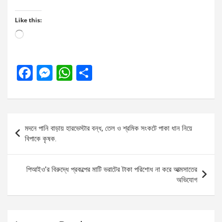
Like this:
Loading…
F
M
W
S
a
es
h
h
ce
se
at
ar
b
n
s
e
Post
মদনে পানি বাড়ায় হারভেস্টার বন্ধ, তেল ও শ্রমিক সংকটে পাকা ধান নিয়ে
o
g
A
navigation
বিপাকে কৃষক.
o
er
p
k
p
পিআইও’র বিরুদ্ধে প্রকল্পের মাটি ভরাটের টাকা পরিশোধ না করে আত্মসাতের
অভিযোগ