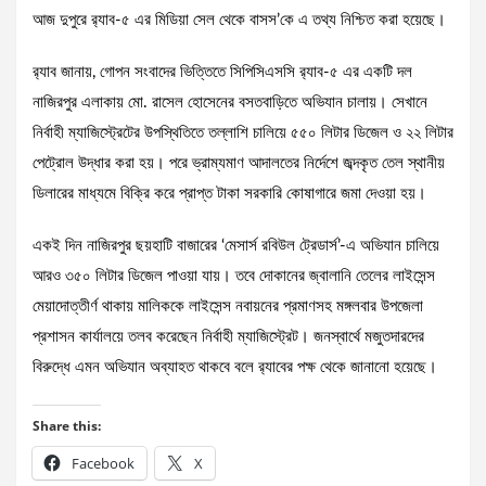
আজ দুপুরে র‌্যাব-৫ এর মিডিয়া সেল থেকে বাসস’কে এ তথ্য নিশ্চিত করা হয়েছে।
র‌্যাব জানায়, গোপন সংবাদের ভিত্তিতে সিপিসিএসসি র‌্যাব-৫ এর একটি দল
নাজিরপুর এলাকায় মো. রাসেল হোসেনের বসতবাড়িতে অভিযান চালায়। সেখানে
নির্বাহী ম্যাজিস্ট্রেটের উপস্থিতিতে তল্লাশি চালিয়ে ৫৫০ লিটার ডিজেল ও ২২ লিটার
পেট্রোল উদ্ধার করা হয়। পরে ভ্রাম্যমাণ আদালতের নির্দেশে জব্দকৃত তেল স্থানীয়
ডিলারের মাধ্যমে বিক্রি করে প্রাপ্ত টাকা সরকারি কোষাগারে জমা দেওয়া হয়।
একই দিন নাজিরপুর ছয়হাটি বাজারের ‘মেসার্স রবিউল ট্রেডার্স’-এ অভিযান চালিয়ে
আরও ৩৫০ লিটার ডিজেল পাওয়া যায়। তবে দোকানের জ্বালানি তেলের লাইসেন্স
মেয়াদোত্তীর্ণ থাকায় মালিককে লাইসেন্স নবায়নের প্রমাণসহ মঙ্গলবার উপজেলা
প্রশাসন কার্যালয়ে তলব করেছেন নির্বাহী ম্যাজিস্ট্রেট। জনস্বার্থে মজুতদারদের
বিরুদ্ধে এমন অভিযান অব্যাহত থাকবে বলে র‌্যাবের পক্ষ থেকে জানানো হয়েছে।
Share this:
Facebook
X