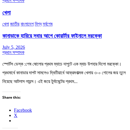
প্রধান সম্পাদক
খেলা
খেলা
জাতীয়
বাংলাদেশ
বিশ্ব
সর্বশেষ
কানাডাকে হারিয়ে সবার আগে কোয়ার্টার ফাইনালে মরক্কো
July 5, 2026
প্রধান সম্পাদক
স্পোর্টস ডেস্ক :শেষ ষোলোর প্রথম ম্যাচে দাপুটে এক ম্যাচ উপহার দিলো মরক্কো।
প্রথমার্ধে কানাডার দাপট সামলেও দ্বিতীয়ার্ধে আক্রমণাত্মক খেলায় ৩-০ গোলের জয় তুলে
নিয়েছে আটলাস লায়ন্স। এই জয়ে টুর্নামেন্টের প্রথম…
Share this:
Facebook
X