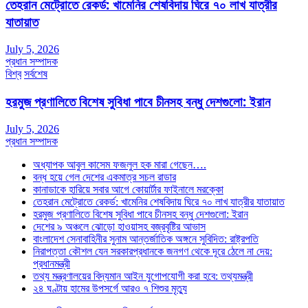
তেহরান মেট্রোতে রেকর্ড: খামেনির শেষবিদায় ঘিরে ৭০ লাখ যাত্রীর
যাতায়াত
July 5, 2026
প্রধান সম্পাদক
বিশ্ব
সর্বশেষ
হরমুজ প্রণালিতে বিশেষ সুবিধা পাবে চীনসহ বন্ধু দেশগুলো: ইরান
July 5, 2026
প্রধান সম্পাদক
অধ্যাপক আবুল কাসেম ফজলুল হক মারা গেছেন….
বন্ধ হয়ে গেল দেশের একমাত্র সচল রাডার
কানাডাকে হারিয়ে সবার আগে কোয়ার্টার ফাইনালে মরক্কো
তেহরান মেট্রোতে রেকর্ড: খামেনির শেষবিদায় ঘিরে ৭০ লাখ যাত্রীর যাতায়াত
হরমুজ প্রণালিতে বিশেষ সুবিধা পাবে চীনসহ বন্ধু দেশগুলো: ইরান
দেশের ৯ অঞ্চলে ঝোড়ো হাওয়াসহ বজ্রবৃষ্টির আভাস
বাংলাদেশ সেনাবাহিনীর সুনাম আন্তর্জাতিক অঙ্গনে সুবিদিত: রাষ্ট্রপতি
নিরাপত্তা কৌশল যেন সরকারপ্রধানকে জনগণ থেকে দূরে ঠেলে না দেয়:
প্রধানমন্ত্রী
তথ্য মন্ত্রণালয়ের বিদ্যমান আইন যুগোপযোগী করা হবে: তথ্যমন্ত্রী
২৪ ঘণ্টায় হামের উপসর্গে আরও ৭ শিশুর মৃত্যু