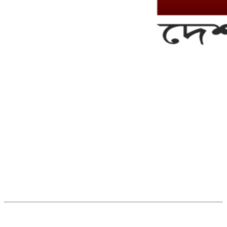
সম্পাদক ও ব্যবস্থাপনা পরিচালকঃ এস.এম.এ মনসুর মাসুদ
সম্পাদক ও প্রকাশকঃ কামরুননাহার
ব্যবস্থাপনা সম্পাদকঃ মোঃ আবু নাছের ইকবাল চৌধুরী
ডেপুটি এডিটরঃ মোঃ মোস্তাফিজুর রহমান খান
জয়েন্ট এডিটরঃ মোঃ রবিউল ইসলাম
সহকারী সম্পাদকঃ শাহ রাশিদুল ইসলাম রাসেল
৩৮ মা ভবন (তৃতীয় তলা) বীর মুক্তিযোদ্ধা কুতুবউদ্দিন রোড, সেক্টর #৮ আব্দুল্লাহপুর
উত্তরা পূর্ব, ঢাকা-১২৩০।