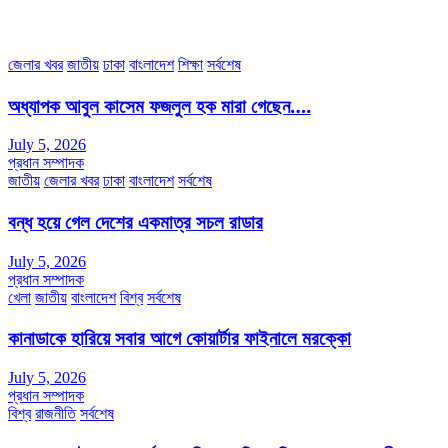
অফিস ফোন নম্বরঃ ০২-৪৪৮৯১০১৮, মোবাঃ০১৯৭০৫৭২৯৩৪, ০১৭১৩৩৯৪৭৯৯
ইমেইলঃ channel7bd@gmail.com, অফিসঃ ০২-৪৪৮৯১০১৮
জেলার খবর
জাতীয়
ঢাকা
বাংলাদেশ
শিক্ষা
সর্বশেষ
অধ্যাপক আবুল কাসেম ফজলুল হক মারা গেছেন….
July 5, 2026
প্রধান সম্পাদক
জাতীয়
জেলার খবর
ঢাকা
বাংলাদেশ
সর্বশেষ
বন্ধ হয়ে গেল দেশের একমাত্র সচল রাডার
July 5, 2026
প্রধান সম্পাদক
খেলা
জাতীয়
বাংলাদেশ
বিশ্ব
সর্বশেষ
কানাডাকে হারিয়ে সবার আগে কোয়ার্টার ফাইনালে মরক্কো
July 5, 2026
প্রধান সম্পাদক
বিশ্ব
রাজনীতি
সর্বশেষ