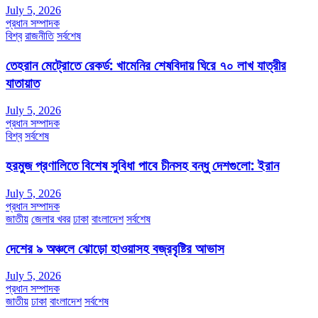
July 5, 2026
প্রধান সম্পাদক
বিশ্ব
রাজনীতি
সর্বশেষ
তেহরান মেট্রোতে রেকর্ড: খামেনির শেষবিদায় ঘিরে ৭০ লাখ যাত্রীর
যাতায়াত
July 5, 2026
প্রধান সম্পাদক
বিশ্ব
সর্বশেষ
হরমুজ প্রণালিতে বিশেষ সুবিধা পাবে চীনসহ বন্ধু দেশগুলো: ইরান
July 5, 2026
প্রধান সম্পাদক
জাতীয়
জেলার খবর
ঢাকা
বাংলাদেশ
সর্বশেষ
দেশের ৯ অঞ্চলে ঝোড়ো হাওয়াসহ বজ্রবৃষ্টির আভাস
July 5, 2026
প্রধান সম্পাদক
জাতীয়
ঢাকা
বাংলাদেশ
সর্বশেষ