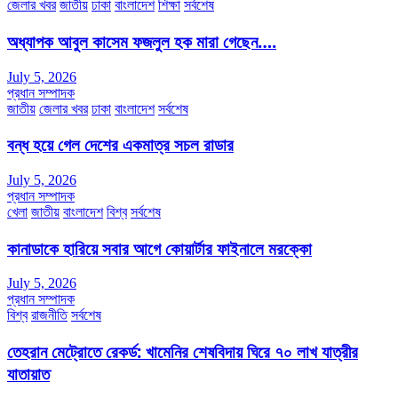
জেলার খবর
জাতীয়
ঢাকা
বাংলাদেশ
শিক্ষা
সর্বশেষ
অধ্যাপক আবুল কাসেম ফজলুল হক মারা গেছেন….
July 5, 2026
প্রধান সম্পাদক
জাতীয়
জেলার খবর
ঢাকা
বাংলাদেশ
সর্বশেষ
বন্ধ হয়ে গেল দেশের একমাত্র সচল রাডার
July 5, 2026
প্রধান সম্পাদক
খেলা
জাতীয়
বাংলাদেশ
বিশ্ব
সর্বশেষ
কানাডাকে হারিয়ে সবার আগে কোয়ার্টার ফাইনালে মরক্কো
July 5, 2026
প্রধান সম্পাদক
বিশ্ব
রাজনীতি
সর্বশেষ
তেহরান মেট্রোতে রেকর্ড: খামেনির শেষবিদায় ঘিরে ৭০ লাখ যাত্রীর
যাতায়াত