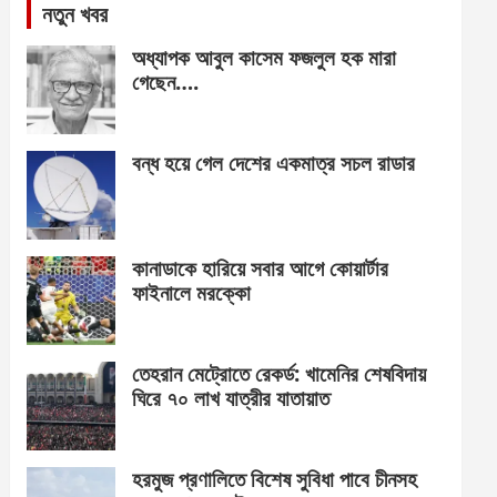
নতুন খবর
অধ্যাপক আবুল কাসেম ফজলুল হক মারা
গেছেন….
বন্ধ হয়ে গেল দেশের একমাত্র সচল রাডার
কানাডাকে হারিয়ে সবার আগে কোয়ার্টার
ফাইনালে মরক্কো
তেহরান মেট্রোতে রেকর্ড: খামেনির শেষবিদায়
ঘিরে ৭০ লাখ যাত্রীর যাতায়াত
হরমুজ প্রণালিতে বিশেষ সুবিধা পাবে চীনসহ