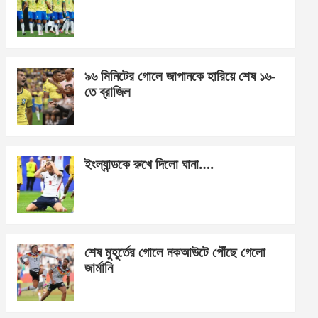
o
g
A
o
er
p
k
p
৯৬ মিনিটের গোলে জাপানকে হারিয়ে শেষ ১৬-
তে ব্রাজিল
ইংল্যান্ডকে রুখে দিলো ঘানা….
শেষ মুহূর্তের গোলে নকআউটে পৌঁছে গেলো
জার্মানি