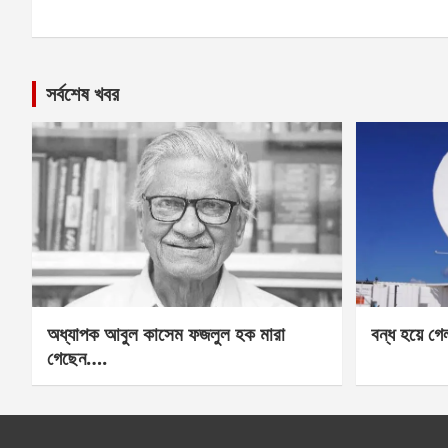
সর্বশেষ খবর
অধ্যাপক আবুল কাসেম ফজলুল হক মারা
বন্ধ হয়ে গ
গেছেন….