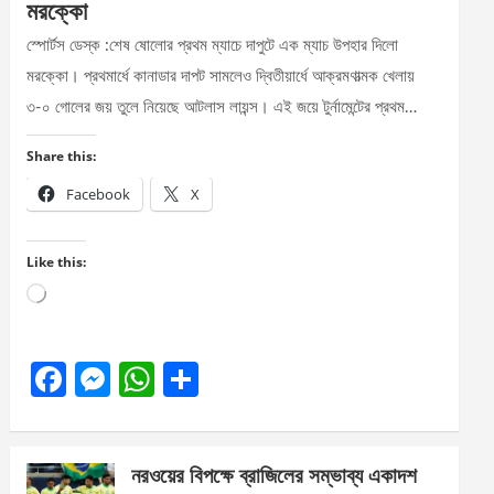
মরক্কো
স্পোর্টস ডেস্ক :শেষ ষোলোর প্রথম ম্যাচে দাপুটে এক ম্যাচ উপহার দিলো
মরক্কো। প্রথমার্ধে কানাডার দাপট সামলেও দ্বিতীয়ার্ধে আক্রমণাত্মক খেলায়
৩-০ গোলের জয় তুলে নিয়েছে আটলাস লায়ন্স। এই জয়ে টুর্নামেন্টের প্রথম…
Share this:
Facebook
X
Like this:
Loading…
F
M
W
S
a
es
h
h
ce
se
at
ar
নরওয়ের বিপক্ষে ব্রাজিলের সম্ভাব্য একাদশ
b
n
s
e