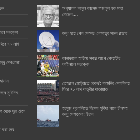
অধ্যাপক আবুল কাসেম ফজলুল হক মারা
ছেন….
গেছেন….
ইনালে মরক্কো
বন্ধ হয়ে গেল দেশের একমাত্র সচল রাডার
 ঘিরে ৭০ লাখ
কানাডাকে হারিয়ে সবার আগে কোয়ার্টার
ন্ধু দেশগুলো:
ফাইনালে মরক্কো
র আভাস
তেহরান মেট্রোতে রেকর্ড: খামেনির শেষবিদায়
ঘিরে ৭০ লাখ যাত্রীর যাতায়াত
্গনে সুবিদিত:
হরমুজ প্রণালিতে বিশেষ সুবিধা পাবে চীনসহ
 থেকে দূরে ঠেলে
বন্ধু দেশগুলো: ইরান
ী করা হবে: