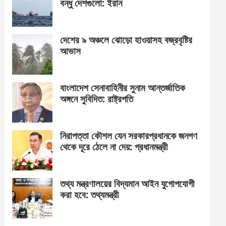
বন্ধু দেশগুলো: ইরান
দেশের ৯ অঞ্চলে ঝোড়ো হাওয়াসহ বজ্রবৃষ্টির
আভাস
বাংলাদেশ সেনাবাহিনীর সুনাম আন্তর্জাতিক
অঙ্গনে সুবিদিত: রাষ্ট্রপতি
নিরাপত্তা কৌশল যেন সরকারপ্রধানকে জনগণ
থেকে দূরে ঠেলে না দেয়: প্রধানমন্ত্রী
তথ্য মন্ত্রণালয়ের বিদ্যমান আইন যুগোপযোগী
করা হবে: তথ্যমন্ত্রী