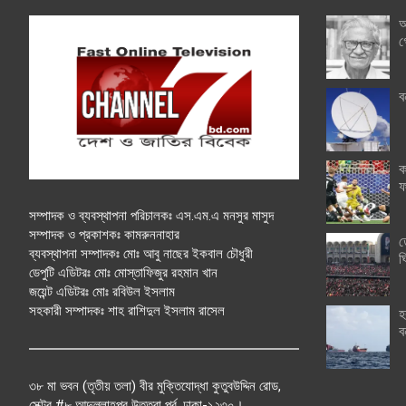
অ
গ
ব
ক
ফ
সম্পাদক ও ব্যবস্থাপনা পরিচালকঃ এস.এম.এ মনসুর মাসুদ
সম্পাদক ও প্রকাশকঃ কামরুননাহার
ত
ব্যবস্থাপনা সম্পাদকঃ মোঃ আবু নাছের ইকবাল চৌধুরী
ঘ
ডেপুটি এডিটরঃ মোঃ মোস্তাফিজুর রহমান খান
জয়েন্ট এডিটরঃ মোঃ রবিউল ইসলাম
সহকারী সম্পাদকঃ শাহ রাশিদুল ইসলাম রাসেল
হ
ব
৩৮ মা ভবন (তৃতীয় তলা) বীর মুক্তিযোদ্ধা কুতুবউদ্দিন রোড,
সেক্টর #৮ আব্দুল্লাহপুর উত্তরা পূর্ব, ঢাকা-১২৩০।