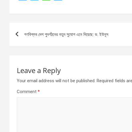
a
es
h
h
ce
se
at
ar
b
n
s
e
Post
o
g
A
গণবিপ্লব দেশ পুনর্গঠনের নতুন সুযোগ এনে দিয়েছে: ড. ইউনূস
navigation
o
er
p
k
p
Leave a Reply
Your email address will not be published.
Required fields a
Comment
*