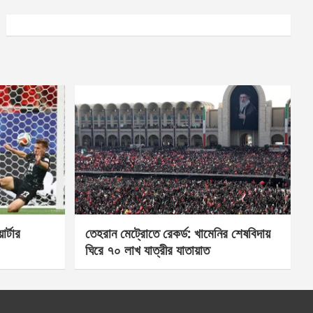
র্টার
তেহরান মেট্রোতে রেকর্ড: খামেনির শেষবিদায়
ঘিরে ৭০ লাখ যাত্রীর যাতায়াত