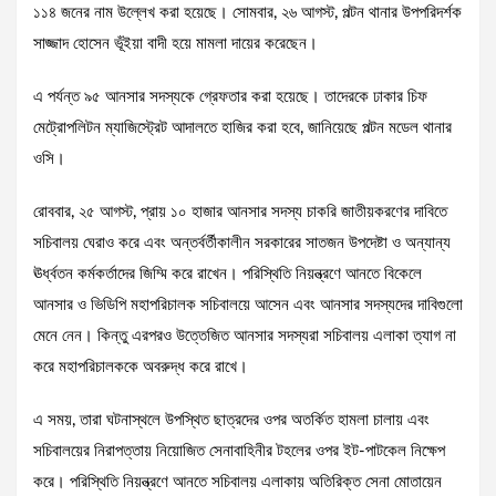
১১৪ জনের নাম উল্লেখ করা হয়েছে। সোমবার, ২৬ আগস্ট, পল্টন থানার উপপরিদর্শক
সাজ্জাদ হোসেন ভূঁইয়া বাদী হয়ে মামলা দায়ের করেছেন।
এ পর্যন্ত ৯৫ আনসার সদস্যকে গ্রেফতার করা হয়েছে। তাদেরকে ঢাকার চিফ
মেট্রোপলিটন ম্যাজিস্ট্রেট আদালতে হাজির করা হবে, জানিয়েছে পল্টন মডেল থানার
ওসি।
রোববার, ২৫ আগস্ট, প্রায় ১০ হাজার আনসার সদস্য চাকরি জাতীয়করণের দাবিতে
সচিবালয় ঘেরাও করে এবং অন্তর্বর্তীকালীন সরকারের সাতজন উপদেষ্টা ও অন্যান্য
ঊর্ধ্বতন কর্মকর্তাদের জিম্মি করে রাখেন। পরিস্থিতি নিয়ন্ত্রণে আনতে বিকেলে
আনসার ও ভিডিপি মহাপরিচালক সচিবালয়ে আসেন এবং আনসার সদস্যদের দাবিগুলো
মেনে নেন। কিন্তু এরপরও উত্তেজিত আনসার সদস্যরা সচিবালয় এলাকা ত্যাগ না
করে মহাপরিচালককে অবরুদ্ধ করে রাখে।
এ সময়, তারা ঘটনাস্থলে উপস্থিত ছাত্রদের ওপর অতর্কিত হামলা চালায় এবং
সচিবালয়ের নিরাপত্তায় নিয়োজিত সেনাবাহিনীর টহলের ওপর ইট-পাটকেল নিক্ষেপ
করে। পরিস্থিতি নিয়ন্ত্রণে আনতে সচিবালয় এলাকায় অতিরিক্ত সেনা মোতায়েন