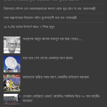
নিরাপত্তা কৌশল যেন সরকারপ্রধানকে জনগণ থেকে দূরে ঠেলে না দেয়: প্রধানমন্ত্রী
তথ্য মন্ত্রণালয়ের বিদ্যমান আইন যুগোপযোগী করা হবে: তথ্যমন্ত্রী
২৪ ঘণ্টায় হামের উপসর্গে আরও ৭ শিশুর মৃত্যু
অধ্যাপক আবুল কাসেম ফজলুল হক মারা গেছেন….
বন্ধ হয়ে গেল দেশের একমাত্র সচল রাডার
কানাডাকে হারিয়ে সবার আগে কোয়ার্টার ফাইনালে মরক্কো
তেহরান মেট্রোতে রেকর্ড: খামেনির শেষবিদায় ঘিরে ৭০ লাখ যাত্রীর
যাতায়াত