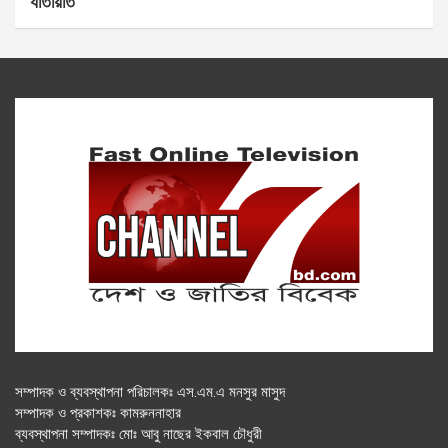
যাতায়াত
সম্পাদক ও ব্যবস্থাপনা পরিচালকঃ এস.এম.এ মনসুর মাসুদ
সম্পাদক ও প্রকাশকঃ কামরুননাহার
ব্যবস্থাপনা সম্পাদকঃ মোঃ আবু নাছের ইকবাল চৌধুরী