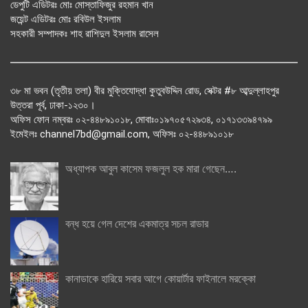
ডেপুটি এডিটরঃ মোঃ মোস্তাফিজুর রহমান খান
জয়েন্ট এডিটরঃ মোঃ রবিউল ইসলাম
সহকারী সম্পাদকঃ শাহ রাশিদুল ইসলাম রাসেল
৩৮ মা ভবন (তৃতীয় তলা) বীর মুক্তিযোদ্ধা কুতুবউদ্দিন রোড, সেক্টর #৮ আব্দুল্লাহপুর
উত্তরা পূর্ব, ঢাকা-১২৩০।
অফিস ফোন নম্বরঃ ০২-৪৪৮৯১০১৮, মোবাঃ০১৯৭০৫৭২৯৩৪, ০১৭১৩৩৯৪৭৯৯
ইমেইলঃ channel7bd@gmail.com, অফিসঃ ০২-৪৪৮৯১০১৮
অধ্যাপক আবুল কাসেম ফজলুল হক মারা গেছেন….
বন্ধ হয়ে গেল দেশের একমাত্র সচল রাডার
কানাডাকে হারিয়ে সবার আগে কোয়ার্টার ফাইনালে মরক্কো