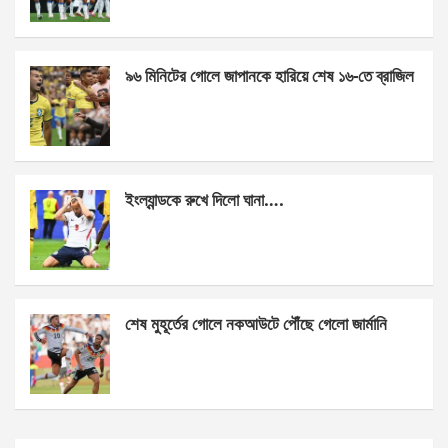
o
er
p
k
p
৯৬ মিনিটের গোলে জাপানকে হারিয়ে শেষ ১৬-তে ব্রাজিল
ইংল্যান্ডকে রুখে দিলো ঘানা….
শেষ মুহূর্তের গোলে নকআউটে পৌঁছে গেলো জার্মানি