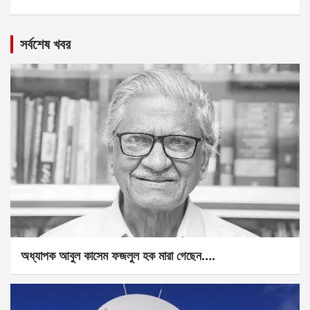
সর্বশেষ খবর
অধ্যাপক আবুল কাসেম ফজলুল হক মারা গেছেন….