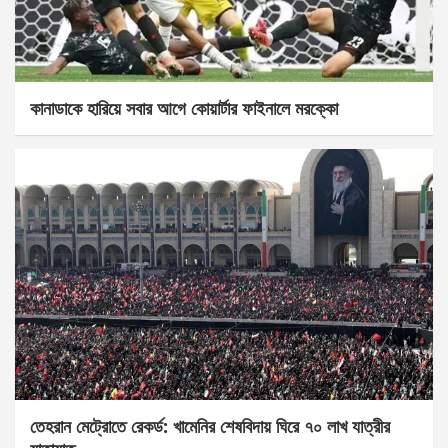
কানাডাকে হারিয়ে সবার আগে কোয়ার্টার ফাইনালে মরক্কো
তেহরান মেট্রোতে রেকর্ড: খামেনির শেষবিদায় ঘিরে ৭০ লাখ যাত্রীর