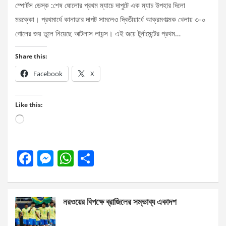
স্পোর্টস ডেস্ক :শেষ ষোলোর প্রথম ম্যাচে দাপুটে এক ম্যাচ উপহার দিলো
মরক্কো। প্রথমার্ধে কানাডার দাপট সামলেও দ্বিতীয়ার্ধে আক্রমণাত্মক খেলায় ৩-০
গোলের জয় তুলে নিয়েছে আটলাস লায়ন্স। এই জয়ে টুর্নামেন্টের প্রথম…
Share this:
Facebook
X
Like this:
Loading…
F
M
W
S
a
es
h
h
ce
se
at
ar
নরওয়ের বিপক্ষে ব্রাজিলের সম্ভাব্য একাদশ
b
n
s
e
o
g
A