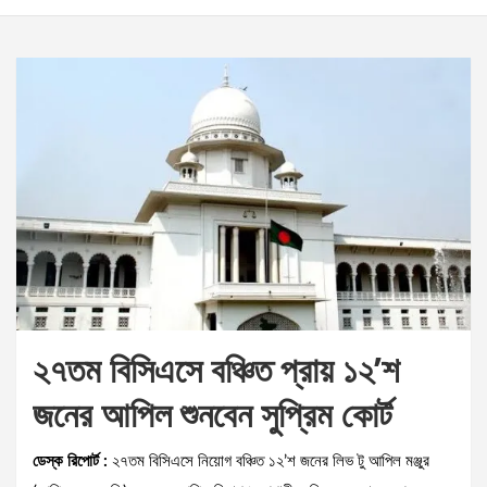
২৭তম বিসিএসে বঞ্চিত প্রায় ১২’শ
জনের আপিল শুনবেন সুপ্রিম কোর্ট
ডেস্ক রিপোর্ট :
২৭তম বিসিএসে নিয়োগ বঞ্চিত ১২’শ জনের লিভ টু আপিল মঞ্জুর