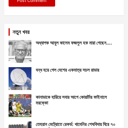
নতুন খবর
অধ্যাপক আবুল কাসেম ফজলুল হক মারা গেছেন….
বন্ধ হয়ে গেল দেশের একমাত্র সচল রাডার
কানাডাকে হারিয়ে সবার আগে কোয়ার্টার ফাইনালে
মরক্কো
তেহরান মেট্রোতে রেকর্ড: খামেনির শেষবিদায় ঘিরে ৭০