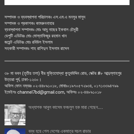
সম্পাদক ও ব্যবস্থাপনা পরিচালকঃ এস.এম.এ মনসুর মাসুদ
সম্পাদক ও প্রকাশকঃ কামরুননাহার
ব্যবস্থাপনা সম্পাদকঃ মোঃ আবু নাছের ইকবাল চৌধুরী
ডেপুটি এডিটরঃ মোঃ মোস্তাফিজুর রহমান খান
জয়েন্ট এডিটরঃ মোঃ রবিউল ইসলাম
সহকারী সম্পাদকঃ শাহ রাশিদুল ইসলাম রাসেল
৩৮ মা ভবন (তৃতীয় তলা) বীর মুক্তিযোদ্ধা কুতুবউদ্দিন রোড, সেক্টর #৮ আব্দুল্লাহপুর
উত্তরা পূর্ব, ঢাকা-১২৩০।
অফিস ফোন নম্বরঃ ০২-৪৪৮৯১০১৮, মোবাঃ০১৯৭০৫৭২৯৩৪, ০১৭১৩৩৯৪৭৯৯
ইমেইলঃ channel7bd@gmail.com, অফিসঃ ০২-৪৪৮৯১০১৮
অধ্যাপক আবুল কাসেম ফজলুল হক মারা গেছেন….
বন্ধ হয়ে গেল দেশের একমাত্র সচল রাডার