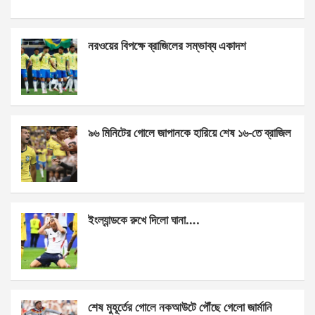
a
es
h
h
ce
se
at
ar
নরওয়ের বিপক্ষে ব্রাজিলের সম্ভাব্য একাদশ
b
n
s
e
o
g
A
o
er
p
k
p
৯৬ মিনিটের গোলে জাপানকে হারিয়ে শেষ ১৬-তে ব্রাজিল
ইংল্যান্ডকে রুখে দিলো ঘানা….
শেষ মুহূর্তের গোলে নকআউটে পৌঁছে গেলো জার্মানি