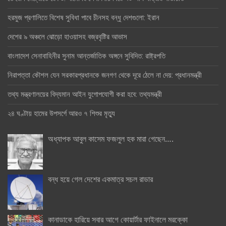
হরমুজ প্রণালিতে বিশেষ সুবিধা পাবে চীনসহ বন্ধু দেশগুলো: ইরান
দেশের ৯ অঞ্চলে ঝোড়ো হাওয়াসহ বজ্রবৃষ্টির আভাস
বাংলাদেশ সেনাবাহিনীর সুনাম আন্তর্জাতিক অঙ্গনে সুবিদিত: রাষ্ট্রপতি
নিরাপত্তা কৌশল যেন সরকারপ্রধানকে জনগণ থেকে দূরে ঠেলে না দেয়: প্রধানমন্ত্রী
তথ্য মন্ত্রণালয়ের বিদ্যমান আইন যুগোপযোগী করা হবে: তথ্যমন্ত্রী
২৪ ঘণ্টায় হামের উপসর্গে আরও ৭ শিশুর মৃত্যু
অধ্যাপক আবুল কাসেম ফজলুল হক মারা গেছেন….
বন্ধ হয়ে গেল দেশের একমাত্র সচল রাডার
কানাডাকে হারিয়ে সবার আগে কোয়ার্টার ফাইনালে মরক্কো