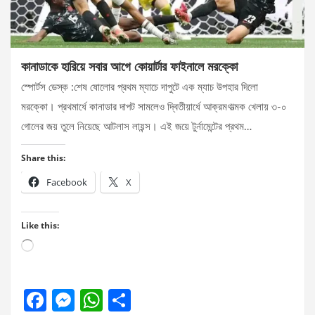
কানাডাকে হারিয়ে সবার আগে কোয়ার্টার ফাইনালে মরক্কো
স্পোর্টস ডেস্ক :শেষ ষোলোর প্রথম ম্যাচে দাপুটে এক ম্যাচ উপহার দিলো
মরক্কো। প্রথমার্ধে কানাডার দাপট সামলেও দ্বিতীয়ার্ধে আক্রমণাত্মক খেলায় ৩-০
গোলের জয় তুলে নিয়েছে আটলাস লায়ন্স। এই জয়ে টুর্নামেন্টের প্রথম…
Share this:
Facebook
X
Like this:
Loading…
F
M
W
S