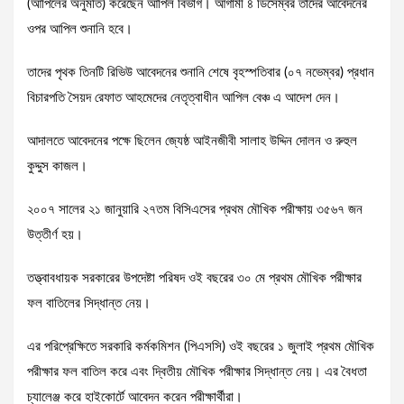
(আপিলের অনুমতি) করেছেন আপিল বিভাগ। আগামী ৪ ডিসেম্বর তাদের আবেদনের
ওপর আপিল শুনানি হবে।
তাদের পৃথক তিনটি রিভিউ আবেদনের শুনানি শেষে বৃহস্পতিবার (০৭ নভেম্বর) প্রধান
বিচারপতি সৈয়দ রেফাত আহমেদের নেতৃত্বাধীন আপিল বেঞ্চ এ আদেশ দেন।
আদালতে আবেদনের পক্ষে ছিলেন জ্যেষ্ঠ আইনজীবী সালাহ উদ্দিন দোলন ও রুহুল
কুদ্দুস কাজল।
২০০৭ সালের ২১ জানুয়ারি ২৭তম বিসিএসের প্রথম মৌখিক পরীক্ষায় ৩৫৬৭ জন
উত্তীর্ণ হয়।
তত্ত্বাবধায়ক সরকারের উপদেষ্টা পরিষদ ওই বছরের ৩০ মে প্রথম মৌখিক পরীক্ষার
ফল বাতিলের সিদ্ধান্ত নেয়।
এর পরিপ্রেক্ষিতে সরকারি কর্মকমিশন (পিএসসি) ওই বছরের ১ জুলাই প্রথম মৌখিক
পরীক্ষার ফল বাতিল করে এবং দ্বিতীয় মৌখিক পরীক্ষার সিদ্ধান্ত নেয়। এর বৈধতা
চ্যালেঞ্জ করে হাইকোর্টে আবেদন করেন পরীক্ষার্থীরা।