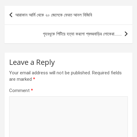
ce
se
at
ar
b
n
s
e
Post
আরাকান আর্মি থেকে ২০ জেলেকে ফেরত আনল বিজিবি
o
g
A
navigation
o
er
p
গৃহবধূকে পিটিয়ে হত্যা করলো শ্বশুরবাড়ির লোকেরা……..
k
p
Leave a Reply
Your email address will not be published.
Required fields
are marked
*
Comment
*