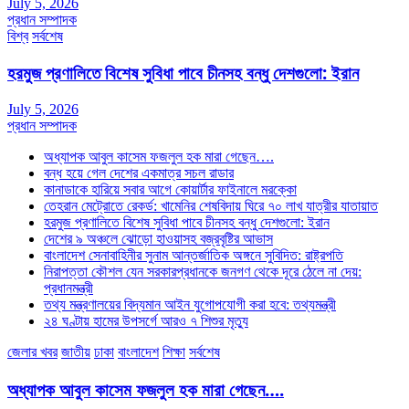
July 5, 2026
প্রধান সম্পাদক
বিশ্ব
সর্বশেষ
হরমুজ প্রণালিতে বিশেষ সুবিধা পাবে চীনসহ বন্ধু দেশগুলো: ইরান
July 5, 2026
প্রধান সম্পাদক
অধ্যাপক আবুল কাসেম ফজলুল হক মারা গেছেন….
বন্ধ হয়ে গেল দেশের একমাত্র সচল রাডার
কানাডাকে হারিয়ে সবার আগে কোয়ার্টার ফাইনালে মরক্কো
তেহরান মেট্রোতে রেকর্ড: খামেনির শেষবিদায় ঘিরে ৭০ লাখ যাত্রীর যাতায়াত
হরমুজ প্রণালিতে বিশেষ সুবিধা পাবে চীনসহ বন্ধু দেশগুলো: ইরান
দেশের ৯ অঞ্চলে ঝোড়ো হাওয়াসহ বজ্রবৃষ্টির আভাস
বাংলাদেশ সেনাবাহিনীর সুনাম আন্তর্জাতিক অঙ্গনে সুবিদিত: রাষ্ট্রপতি
নিরাপত্তা কৌশল যেন সরকারপ্রধানকে জনগণ থেকে দূরে ঠেলে না দেয়:
প্রধানমন্ত্রী
তথ্য মন্ত্রণালয়ের বিদ্যমান আইন যুগোপযোগী করা হবে: তথ্যমন্ত্রী
২৪ ঘণ্টায় হামের উপসর্গে আরও ৭ শিশুর মৃত্যু
জেলার খবর
জাতীয়
ঢাকা
বাংলাদেশ
শিক্ষা
সর্বশেষ
অধ্যাপক আবুল কাসেম ফজলুল হক মারা গেছেন….