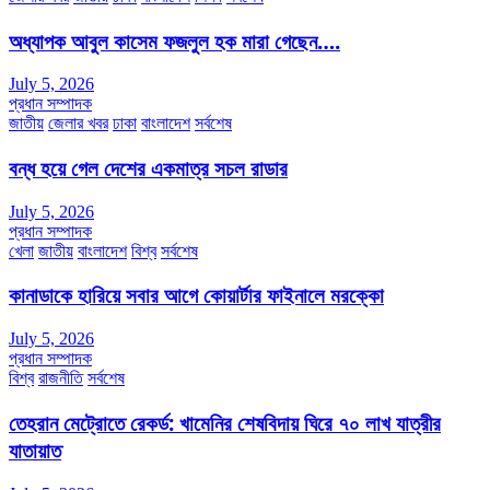
অধ্যাপক আবুল কাসেম ফজলুল হক মারা গেছেন….
July 5, 2026
প্রধান সম্পাদক
জাতীয়
জেলার খবর
ঢাকা
বাংলাদেশ
সর্বশেষ
বন্ধ হয়ে গেল দেশের একমাত্র সচল রাডার
July 5, 2026
প্রধান সম্পাদক
খেলা
জাতীয়
বাংলাদেশ
বিশ্ব
সর্বশেষ
কানাডাকে হারিয়ে সবার আগে কোয়ার্টার ফাইনালে মরক্কো
July 5, 2026
প্রধান সম্পাদক
বিশ্ব
রাজনীতি
সর্বশেষ
তেহরান মেট্রোতে রেকর্ড: খামেনির শেষবিদায় ঘিরে ৭০ লাখ যাত্রীর
যাতায়াত