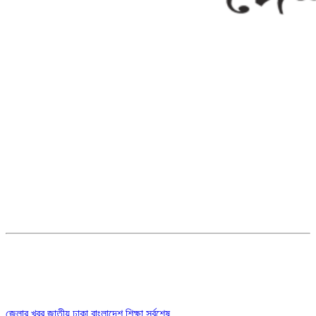
সম্পাদক ও ব্যবস্থাপনা পরিচালকঃ এস.এম.এ মনসুর মাসুদ
সম্পাদক ও প্রকাশকঃ কামরুননাহার
ব্যবস্থাপনা সম্পাদকঃ মোঃ আবু নাছের ইকবাল চৌধুরী
ডেপুটি এডিটরঃ মোঃ মোস্তাফিজুর রহমান খান
জয়েন্ট এডিটরঃ মোঃ রবিউল ইসলাম
সহকারী সম্পাদকঃ শাহ রাশিদুল ইসলাম রাসেল
৩৮ মা ভবন (তৃতীয় তলা) বীর মুক্তিযোদ্ধা কুতুবউদ্দিন রোড, সেক্টর #৮ আব্দুল্লাহপুর
উত্তরা পূর্ব, ঢাকা-১২৩০।
অফিস ফোন নম্বরঃ ০২-৪৪৮৯১০১৮, মোবাঃ০১৯৭০৫৭২৯৩৪, ০১৭১৩৩৯৪৭৯৯
ইমেইলঃ channel7bd@gmail.com, অফিসঃ ০২-৪৪৮৯১০১৮
জেলার খবর
জাতীয়
ঢাকা
বাংলাদেশ
শিক্ষা
সর্বশেষ