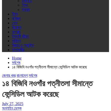
রাজনীতি
শিক্ষা
স্বাস্থ্য
বিশ্ব
বাণিজ্য
খেলা
বিনোদন
অপরাধ
ইসলামী জীবন
সাহিত্য
বিজ্ঞান ও প্রযুক্তি
সম্পাদকীয়
Home
সর্বশেষ
১৪ বিজিবি নওগাঁর পত্নীতলা সীমান্তে ফেন্সিডিল আটক করেছে
জেলার খবর
বাংলাদেশ
সর্বশেষ
১৪ বিজিবি নওগাঁর পত্নীতলা সীমান্তে
ফেন্সিডিল আটক করেছে
July 27, 2025
অনলাইন ডেস্ক