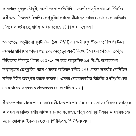
আলহাজ্ব বুলবুল চৌধুরী, নওগাঁ জেলা প্রতিনিধি – নওগাঁর পত্নীতলায় ১৪ বিজিবির
অধীনস্থ শীতলমাঠ বিওপির তেপুকুরিয়া গ্রামের সীমান্তে রোববার ভোর রাতে অভিযান
চালিয়ে ভারতীয় ফেন্সিডিল আটক করেছে ১৪ বিজিবি টহল দল।
জানাগেছে, পত্নীতলা ব্যাটালিয়ন (১৪ বিজিবি) এর অধীনস্থ শীতলমাঠ বিওপির টহল
কমান্ডার হাবিলদার আব্দুল খালেকের নেতৃত্বে একটি বিশেষ টহল দল গোয়েন্দা তথ্যের
ভিত্তিতে সীমান্ত পিলার ২৫৪/৩-এস হতে আনুমানিক ১.৫ কিঃমিঃ বাংলাদেশের
অভ্যন্তরে তেপুকুরিয়া গ্রাম এলাকায় অভিযান চলিয়ে ১৭৪ বোতল ভারতীয় ফেন্সিডিল
মালিক বিহীন অবস্থায় আটক করেছে। এসময় চোরাকারবারীরা বিজিবির উপস্থিতি টের
পেয়ে রাতের অন্ধকারে মাদকদ্রব্য ফেলে পালিয়ে যায়।
সীমান্তে গরু, মাদক পাচার, অবৈধ সীমান্ত পারাপার এবং চোরাচালানের বিরুদ্ধে সর্বাত্বক
অভিযান অব্যাহত রাখার অঙ্গিকার ব্যক্ত করেছেন, পত্নীতলা ব্যাটালিয়ন অধিনায়ক লেঃ
কর্নেল মোহাম্মদ ইকবাল হোসেন, পিবিজিএম, পিবিজিএমএস।