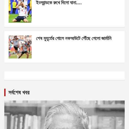
ইংল্যান্ডকে রুখে দিলো ঘানা….
শেষ মুহূর্তের গোলে নকআউটে পৌঁছে গেলো জার্মানি
সর্বশেষ খবর