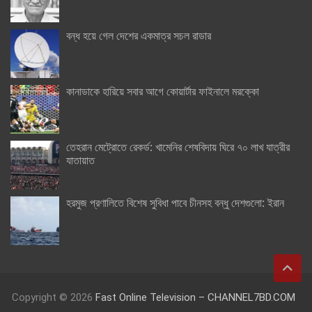
বন্ধ হয়ে গেল দেশের একমাত্র সচল রাডার
কানাডাকে হারিয়ে সবার আগে কোয়ার্টার ফাইনালে মরক্কো
তেহরান মেট্রোতে রেকর্ড: খামেনির শেষবিদায় ঘিরে ৭০ লাখ যাত্রীর
যাতায়াত
হরমুজ প্রণালিতে বিশেষ সুবিধা পাবে চীনসহ বন্ধু দেশগুলো: ইরান
Copyright © 2026
Fast Online Television – CHANNEL7BD.COM