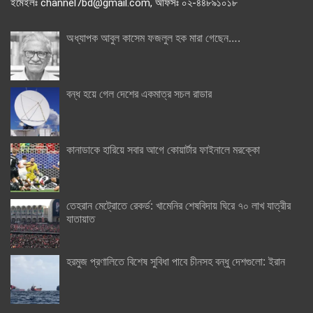
ইমেইলঃ channel7bd@gmail.com, অফিসঃ ০২-৪৪৮৯১০১৮
অধ্যাপক আবুল কাসেম ফজলুল হক মারা গেছেন….
বন্ধ হয়ে গেল দেশের একমাত্র সচল রাডার
কানাডাকে হারিয়ে সবার আগে কোয়ার্টার ফাইনালে মরক্কো
তেহরান মেট্রোতে রেকর্ড: খামেনির শেষবিদায় ঘিরে ৭০ লাখ যাত্রীর
যাতায়াত
হরমুজ প্রণালিতে বিশেষ সুবিধা পাবে চীনসহ বন্ধু দেশগুলো: ইরান