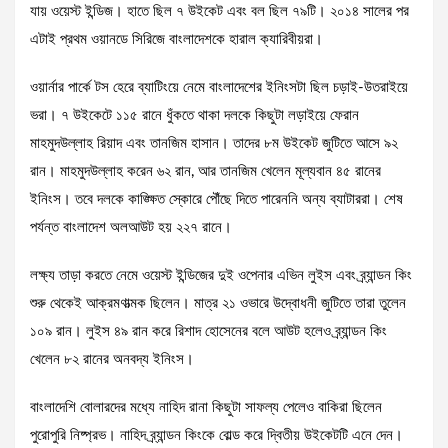
যায় ওয়েস্ট ইন্ডিজ। হাতে ছিল ৭ উইকেট এবং বল ছিল ৭৯টি। ২০১৪ সালের পর
এটাই প্রথম ওয়ানডে সিরিজে বাংলাদেশকে হারাল ক্যারিবীয়রা।
ওয়ার্নার পার্কে টস হেরে ব্যাটিংয়ে নেমে বাংলাদেশের ইনিংসটা ছিল চড়াই-উতরাইয়ে
ভরা। ৭ উইকেটে ১১৫ রানে ধুঁকতে থাকা দলকে কিছুটা লড়াইয়ে ফেরান
মাহমুদউল্লাহ রিয়াদ এবং তানজিম হাসান। তাদের ৮ম উইকেট জুটিতে আসে ৯২
রান। মাহমুদউল্লাহ করেন ৬২ রান, আর তানজিম খেলেন মূল্যবান ৪৫ রানের
ইনিংস। তবে দলকে কাঙ্ক্ষিত স্কোরে পৌঁছে দিতে পারেননি অন্য ব্যাটাররা। শেষ
পর্যন্ত বাংলাদেশ অলআউট হয় ২২৭ রানে।
লক্ষ্য তাড়া করতে নেমে ওয়েস্ট ইন্ডিজের দুই ওপেনার এভিন লুইস এবং ব্র্যান্ডন কিং
শুরু থেকেই আক্রমণাত্মক ছিলেন। মাত্র ২১ ওভারে উদ্বোধনী জুটিতে তারা তুলেন
১০৯ রান। লুইস ৪৯ রান করে রিশাদ হোসেনের বলে আউট হলেও ব্র্যান্ডন কিং
খেলেন ৮২ রানের অনবদ্য ইনিংস।
বাংলাদেশি বোলারদের মধ্যে নাহিদ রানা কিছুটা সাফল্য পেলেও বাকিরা ছিলেন
পুরোপুরি নিষ্প্রভ। নাহিদ ব্র্যান্ডন কিংকে বোল্ড করে দ্বিতীয় উইকেটটি এনে দেন।