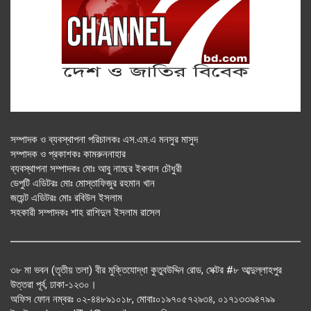
সম্পাদক ও ব্যবস্থাপনা পরিচালকঃ এস.এম.এ মনসুর মাসুদ
সম্পাদক ও প্রকাশকঃ কামরুননাহার
ব্যবস্থাপনা সম্পাদকঃ মোঃ আবু নাছের ইকবাল চৌধুরী
ডেপুটি এডিটরঃ মোঃ মোস্তাফিজুর রহমান খান
জয়েন্ট এডিটরঃ মোঃ রবিউল ইসলাম
সহকারী সম্পাদকঃ শাহ রাশিদুল ইসলাম রাসেল
৩৮ মা ভবন (তৃতীয় তলা) বীর মুক্তিযোদ্ধা কুতুবউদ্দিন রোড, সেক্টর #৮ আব্দুল্লাহপুর
উত্তরা পূর্ব, ঢাকা-১২৩০।
অফিস ফোন নম্বরঃ ০২-৪৪৮৯১০১৮, মোবাঃ০১৯৭০৫৭২৯৩৪, ০১৭১৩৩৯৪৭৯৯