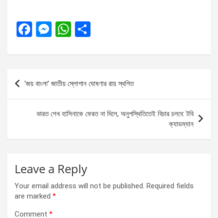
F
M
W
S
a
es
h
h
ce
se
at
ar
b
n
s
e
Post
‘জয় বাংলা’ জাতীয় স্লোগান ঘোষণার রায় স্থগিত
o
g
A
navigation
o
er
p
ভারত শেখ হাসিনাকে ফেরত না দিলে, অনুপস্থিতিতেই বিচার চলবে: টবি
k
p
ক্যাডম্যান
Leave a Reply
Your email address will not be published.
Required fields
are marked
*
Comment
*