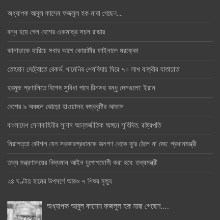
অধ্যাপক আবুল কাসেম ফজলুল হক মারা গেছেন….
বন্ধ হয়ে গেল দেশের একমাত্র সচল রাডার
কানাডাকে হারিয়ে সবার আগে কোয়ার্টার ফাইনালে মরক্কো
তেহরান মেট্রোতে রেকর্ড: খামেনির শেষবিদায় ঘিরে ৭০ লাখ যাত্রীর যাতায়াত
হরমুজ প্রণালিতে বিশেষ সুবিধা পাবে চীনসহ বন্ধু দেশগুলো: ইরান
দেশের ৯ অঞ্চলে ঝোড়ো হাওয়াসহ বজ্রবৃষ্টির আভাস
বাংলাদেশ সেনাবাহিনীর সুনাম আন্তর্জাতিক অঙ্গনে সুবিদিত: রাষ্ট্রপতি
নিরাপত্তা কৌশল যেন সরকারপ্রধানকে জনগণ থেকে দূরে ঠেলে না দেয়: প্রধানমন্ত্রী
তথ্য মন্ত্রণালয়ের বিদ্যমান আইন যুগোপযোগী করা হবে: তথ্যমন্ত্রী
২৪ ঘণ্টায় হামের উপসর্গে আরও ৭ শিশুর মৃত্যু
অধ্যাপক আবুল কাসেম ফজলুল হক মারা গেছেন….