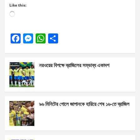
Like this:
Loading…
F
M
W
S
a
es
h
h
ce
se
at
ar
নরওয়ের বিপক্ষে ব্রাজিলের সম্ভাব্য একাদশ
b
n
s
e
o
g
A
o
er
p
k
p
৯৬ মিনিটের গোলে জাপানকে হারিয়ে শেষ ১৬-তে ব্রাজিল