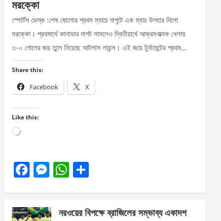
মরক্কো
স্পোর্টস ডেস্ক :শেষ ষোলোর প্রথম ম্যাচে দাপুটে এক ম্যাচ উপহার দিলো
মরক্কো। প্রথমার্ধে কানাডার দাপট সামলেও দ্বিতীয়ার্ধে আক্রমণাত্মক খেলায়
৩-০ গোলের জয় তুলে নিয়েছে আটলাস লায়ন্স। এই জয়ে টুর্নামেন্টের প্রথম…
Share this:
Facebook
X
Like this:
Loading…
F
M
W
S
a
es
h
h
ce
se
at
ar
নরওয়ের বিপক্ষে ব্রাজিলের সম্ভাব্য একাদশ
b
n
s
e