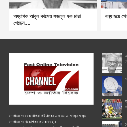
অধ্যাপক আবুল কাসেম ফজলুল হক মারা
বন্ধ হয়ে গ
গেছেন….
অ
গ
ব
ক
ফ
সম্পাদক ও ব্যবস্থাপনা পরিচালকঃ এস.এম.এ মনসুর মাসুদ
সম্পাদক ও প্রকাশকঃ কামরুননাহার
ত