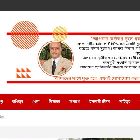
্ব
বাণিজ্য
খেলা
বিনোদন
অপরাধ
ইসলামী জীবন
সাহিত্য
বিক