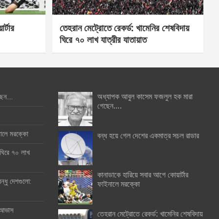
র্টার
তেহরান মেট্রোতে রেকর্ড: খামেনির শেষবিদায়
ঘিরে ৭০ লাখ যাত্রীর যাতায়াত
অধ্যাপক আবুল কাসেম ফজলুল হক মারা
ছেন….
গেছেন….
ইনালে মরক্কো
বন্ধ হয়ে গেল দেশের একমাত্র সচল রাডার
 ঘিরে ৭০ লাখ
কানাডাকে হারিয়ে সবার আগে কোয়ার্টার
ন্ধু দেশগুলো:
ফাইনালে মরক্কো
র আভাস
তেহরান মেট্রোতে রেকর্ড: খামেনির শেষবিদায়