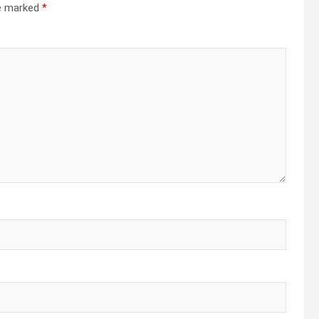
re marked
*