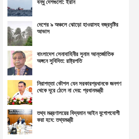
বন্ধু দেশগুলো: ইরান
দেশের ৯ অঞ্চলে ঝোড়ো হাওয়াসহ বজ্রবৃষ্টির
আভাস
বাংলাদেশ সেনাবাহিনীর সুনাম আন্তর্জাতিক
অঙ্গনে সুবিদিত: রাষ্ট্রপতি
নিরাপত্তা কৌশল যেন সরকারপ্রধানকে জনগণ
থেকে দূরে ঠেলে না দেয়: প্রধানমন্ত্রী
তথ্য মন্ত্রণালয়ের বিদ্যমান আইন যুগোপযোগী
করা হবে: তথ্যমন্ত্রী