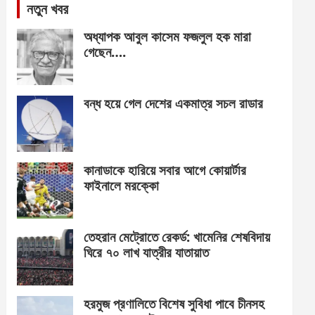
নতুন খবর
অধ্যাপক আবুল কাসেম ফজলুল হক মারা
গেছেন….
বন্ধ হয়ে গেল দেশের একমাত্র সচল রাডার
কানাডাকে হারিয়ে সবার আগে কোয়ার্টার
ফাইনালে মরক্কো
তেহরান মেট্রোতে রেকর্ড: খামেনির শেষবিদায়
ঘিরে ৭০ লাখ যাত্রীর যাতায়াত
হরমুজ প্রণালিতে বিশেষ সুবিধা পাবে চীনসহ