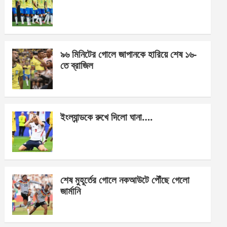
o
g
A
o
er
p
k
p
৯৬ মিনিটের গোলে জাপানকে হারিয়ে শেষ ১৬-
তে ব্রাজিল
ইংল্যান্ডকে রুখে দিলো ঘানা….
শেষ মুহূর্তের গোলে নকআউটে পৌঁছে গেলো
জার্মানি