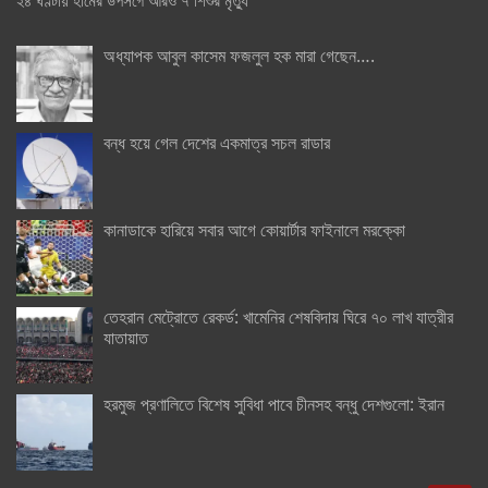
২৪ ঘণ্টায় হামের উপসর্গে আরও ৭ শিশুর মৃত্যু
অধ্যাপক আবুল কাসেম ফজলুল হক মারা গেছেন….
বন্ধ হয়ে গেল দেশের একমাত্র সচল রাডার
কানাডাকে হারিয়ে সবার আগে কোয়ার্টার ফাইনালে মরক্কো
তেহরান মেট্রোতে রেকর্ড: খামেনির শেষবিদায় ঘিরে ৭০ লাখ যাত্রীর
যাতায়াত
হরমুজ প্রণালিতে বিশেষ সুবিধা পাবে চীনসহ বন্ধু দেশগুলো: ইরান