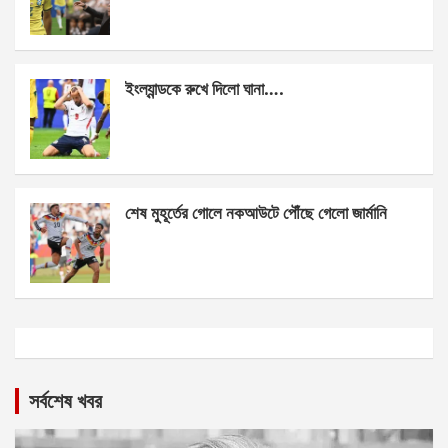
ইংল্যান্ডকে রুখে দিলো ঘানা….
শেষ মুহূর্তের গোলে নকআউটে পৌঁছে গেলো জার্মানি
সর্বশেষ খবর