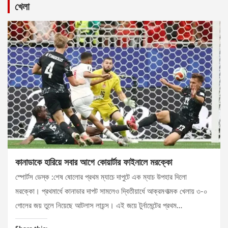
খেলা
কানাডাকে হারিয়ে সবার আগে কোয়ার্টার ফাইনালে মরক্কো
স্পোর্টস ডেস্ক :শেষ ষোলোর প্রথম ম্যাচে দাপুটে এক ম্যাচ উপহার দিলো
মরক্কো। প্রথমার্ধে কানাডার দাপট সামলেও দ্বিতীয়ার্ধে আক্রমণাত্মক খেলায় ৩-০
গোলের জয় তুলে নিয়েছে আটলাস লায়ন্স। এই জয়ে টুর্নামেন্টের প্রথম…