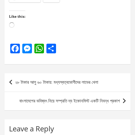
Like this:
Loading…
F
M
W
S
a
es
h
h
ce
se
at
ar
b
n
s
e
Post
২৮ টাকার আলু ৬০ টাকায়: মধ্যস্বত্বভোগীদের লাভের খেলা
o
g
A
navigation
o
er
p
বাংলাদেশের ভবিষ্যৎ নিয়ে সম্প্রতি দ্য ইকোনমিস্ট একটি নিবন্ধ প্রকাশ
k
p
Leave a Reply