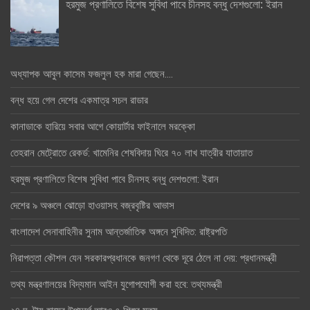
হরমুজ প্রণালিতে বিশেষ সুবিধা পাবে চীনসহ বন্ধু দেশগুলো: ইরান
অধ্যাপক আবুল কাসেম ফজলুল হক মারা গেছেন….
বন্ধ হয়ে গেল দেশের একমাত্র সচল রাডার
কানাডাকে হারিয়ে সবার আগে কোয়ার্টার ফাইনালে মরক্কো
তেহরান মেট্রোতে রেকর্ড: খামেনির শেষবিদায় ঘিরে ৭০ লাখ যাত্রীর যাতায়াত
হরমুজ প্রণালিতে বিশেষ সুবিধা পাবে চীনসহ বন্ধু দেশগুলো: ইরান
দেশের ৯ অঞ্চলে ঝোড়ো হাওয়াসহ বজ্রবৃষ্টির আভাস
বাংলাদেশ সেনাবাহিনীর সুনাম আন্তর্জাতিক অঙ্গনে সুবিদিত: রাষ্ট্রপতি
নিরাপত্তা কৌশল যেন সরকারপ্রধানকে জনগণ থেকে দূরে ঠেলে না দেয়: প্রধানমন্ত্রী
তথ্য মন্ত্রণালয়ের বিদ্যমান আইন যুগোপযোগী করা হবে: তথ্যমন্ত্রী