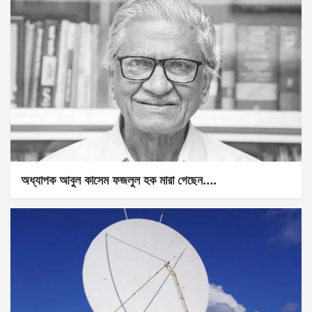
অধ্যাপক আবুল কাসেম ফজলুল হক মারা গেছেন….