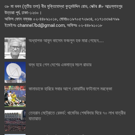
৩৮ মা ভবন (তৃতীয় তলা) বীর মুক্তিযোদ্ধা কুতুবউদ্দিন রোড, সেক্টর #৮ আব্দুল্লাহপুর
উত্তরা পূর্ব, ঢাকা-১২৩০।
অফিস ফোন নম্বরঃ ০২-৪৪৮৯১০১৮, মোবাঃ০১৯৭০৫৭২৯৩৪, ০১৭১৩৩৯৪৭৯৯
ইমেইলঃ channel7bd@gmail.com, অফিসঃ ০২-৪৪৮৯১০১৮
অধ্যাপক আবুল কাসেম ফজলুল হক মারা গেছেন….
বন্ধ হয়ে গেল দেশের একমাত্র সচল রাডার
কানাডাকে হারিয়ে সবার আগে কোয়ার্টার ফাইনালে মরক্কো
তেহরান মেট্রোতে রেকর্ড: খামেনির শেষবিদায় ঘিরে ৭০ লাখ যাত্রীর
যাতায়াত