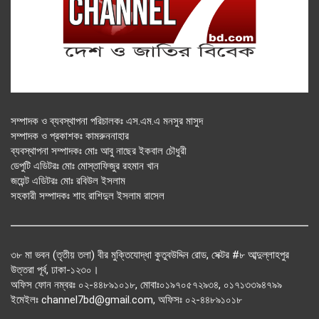
সম্পাদক ও ব্যবস্থাপনা পরিচালকঃ এস.এম.এ মনসুর মাসুদ
সম্পাদক ও প্রকাশকঃ কামরুননাহার
ব্যবস্থাপনা সম্পাদকঃ মোঃ আবু নাছের ইকবাল চৌধুরী
ডেপুটি এডিটরঃ মোঃ মোস্তাফিজুর রহমান খান
জয়েন্ট এডিটরঃ মোঃ রবিউল ইসলাম
সহকারী সম্পাদকঃ শাহ রাশিদুল ইসলাম রাসেল
৩৮ মা ভবন (তৃতীয় তলা) বীর মুক্তিযোদ্ধা কুতুবউদ্দিন রোড, সেক্টর #৮ আব্দুল্লাহপুর
উত্তরা পূর্ব, ঢাকা-১২৩০।
অফিস ফোন নম্বরঃ ০২-৪৪৮৯১০১৮, মোবাঃ০১৯৭০৫৭২৯৩৪, ০১৭১৩৩৯৪৭৯৯
ইমেইলঃ channel7bd@gmail.com, অফিসঃ ০২-৪৪৮৯১০১৮