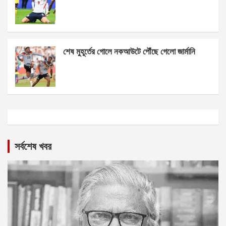
শেষ মুহূর্তের গোলে নকআউটে পৌঁছে গেলো জার্মানি
সর্বশেষ খবর