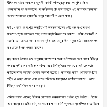
উদ্দিনসহ আরও অনেকে। জুলাই-আগস্ট গণঅভ্যুত্থানের সব খুনির বিচার,
প্রয়োজনীয় সব সংস্কারের পর নির্বাচনসহ চার দফা দাবিতে এই জনসভার আয়োজন
করেছে জামায়াতে ইসলামীর রংপুর মহানগরী ও জেলা শাখা।
দীর্ঘ ১৭ বছর পর রংপুরে অনুষ্ঠিত এই জনসভা বিকেল ৩টায় শুরু হওয়ার কথা
থাকলেও জুমার নামাজের পরই সভার আনুষ্ঠানিকতা শুরু হয়েছে। দলীয় নেতাকর্মী ও
সমর্থকদের সমাগমে কানায় কানায় পূর্ণ হয়েছে রংপুর জিলা স্কুল মাঠ। লোকসমাগম
মাঠ ছেড়ে উপচে পড়েছে সড়কে।
মৃদু দাবদাহ উপেক্ষা করে রংপুরসহ আশপাশের জেলা ও উপজেলা থেকে আসা বিভিন্ন
পর্যায়ের দলীয় নেতাকর্মী ও সমর্থকরা সরব উপস্থিতিতে শুরু হওয়া এই জনসভায়
নারীদের জন্য বক্তব্য শোনার ব্যবস্থা রয়েছে। জনসভায় জুলাই গণঅভ্যুত্থানের
শহীদ ও আহত যোদ্ধা এবং তাদের পরিবারের সদস্যরাও উপস্থিত হয়েছে। আছে
বিভিন্ন রাজনৈতিক দলের নেতৃবৃন্দ।
এদিকে সকাল থেকেই বিভিন্ন স্লোগানে জনসভাস্থল মুখরিত হয়ে উঠেছে। বিশেষ
করে ‘আল্লাহর আইন চাই, সৎ লোকের শাসন চাই’ স্লোগানে প্রকম্পিত হচ্ছে জিলা