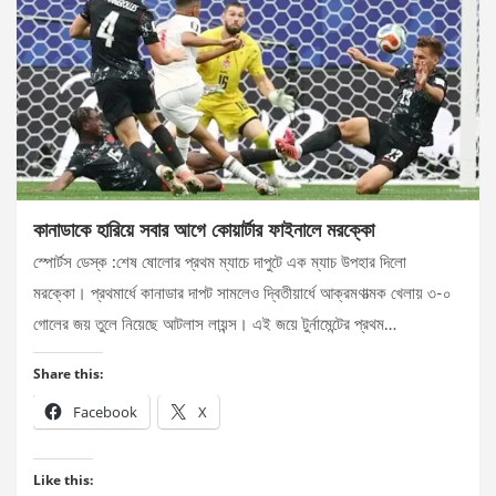
কানাডাকে হারিয়ে সবার আগে কোয়ার্টার ফাইনালে মরক্কো
স্পোর্টস ডেস্ক :শেষ ষোলোর প্রথম ম্যাচে দাপুটে এক ম্যাচ উপহার দিলো
মরক্কো। প্রথমার্ধে কানাডার দাপট সামলেও দ্বিতীয়ার্ধে আক্রমণাত্মক খেলায় ৩-০
গোলের জয় তুলে নিয়েছে আটলাস লায়ন্স। এই জয়ে টুর্নামেন্টের প্রথম…
Share this:
Facebook
X
Like this: