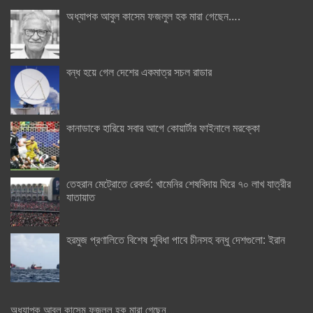
অধ্যাপক আবুল কাসেম ফজলুল হক মারা গেছেন….
বন্ধ হয়ে গেল দেশের একমাত্র সচল রাডার
কানাডাকে হারিয়ে সবার আগে কোয়ার্টার ফাইনালে মরক্কো
তেহরান মেট্রোতে রেকর্ড: খামেনির শেষবিদায় ঘিরে ৭০ লাখ যাত্রীর
যাতায়াত
হরমুজ প্রণালিতে বিশেষ সুবিধা পাবে চীনসহ বন্ধু দেশগুলো: ইরান
অধ্যাপক আবুল কাসেম ফজলুল হক মারা গেছেন….