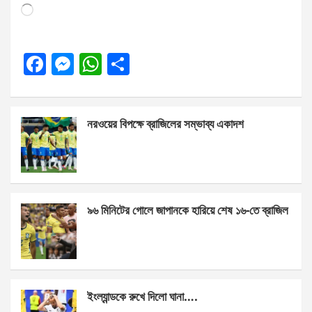
Loading…
F
M
W
S
a
es
h
h
ce
se
at
ar
নরওয়ের বিপক্ষে ব্রাজিলের সম্ভাব্য একাদশ
b
n
s
e
o
g
A
o
er
p
k
p
৯৬ মিনিটের গোলে জাপানকে হারিয়ে শেষ ১৬-তে ব্রাজিল
ইংল্যান্ডকে রুখে দিলো ঘানা….