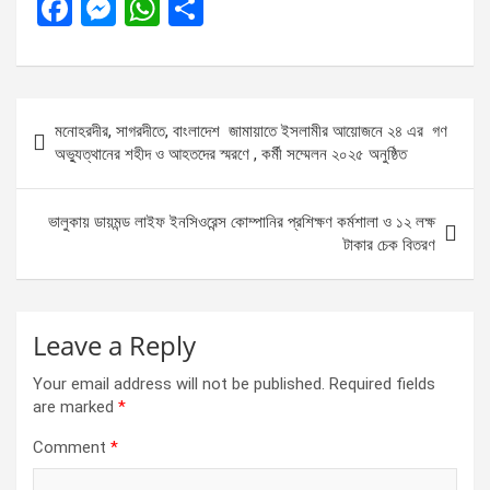
F
M
W
S
a
es
h
h
ce
se
at
ar
b
n
s
e
Post
মনোহরদীর, সাগরদীতে, বাংলাদেশ জামায়াতে ইসলামীর আয়োজনে ২৪ এর গণ
o
g
A
navigation
অভ্যুত্থানের শহীদ ও আহতদের স্মরণে , কর্মী সম্মেলন ২০২৫ অনুষ্ঠিত
o
er
p
k
p
ভালুকায় ডায়মন্ড লাইফ ইনসিওরেন্স কোম্পানির প্রশিক্ষণ কর্মশালা ও ১২ লক্ষ
টাকার চেক বিতরণ
Leave a Reply
Your email address will not be published.
Required fields
are marked
*
Comment
*