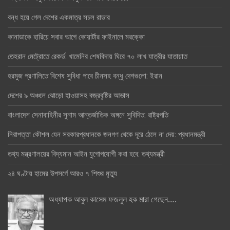
বন্ধ হয়ে গেল দেশের একমাত্র সচল রাডার
কানাডাকে হারিয়ে সবার আগে কোয়ার্টার ফাইনালে মরক্কো
তেহরান মেট্রোতে রেকর্ড: খামেনির শেষবিদায় ঘিরে ৭০ লাখ যাত্রীর যাতায়াত
হরমুজ প্রণালিতে বিশেষ সুবিধা পাবে চীনসহ বন্ধু দেশগুলো: ইরান
দেশের ৯ অঞ্চলে ঝোড়ো হাওয়াসহ বজ্রবৃষ্টির আভাস
বাংলাদেশ সেনাবাহিনীর সুনাম আন্তর্জাতিক অঙ্গনে সুবিদিত: রাষ্ট্রপতি
নিরাপত্তা কৌশল যেন সরকারপ্রধানকে জনগণ থেকে দূরে ঠেলে না দেয়: প্রধানমন্ত্রী
তথ্য মন্ত্রণালয়ের বিদ্যমান আইন যুগোপযোগী করা হবে: তথ্যমন্ত্রী
২৪ ঘণ্টায় হামের উপসর্গে আরও ৭ শিশুর মৃত্যু
অধ্যাপক আবুল কাসেম ফজলুল হক মারা গেছেন….