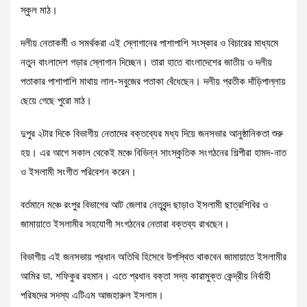
স্কুল মাঠ।
দলীয় নেতাকর্মী ও সমর্থকরা এই স্লোগানের পাশাপাশি সংস্কার ও বিচারের মাধ্যমে
নতুন বাংলাদেশ গড়ার স্লোগান দিচ্ছেন। তারা হাতে বাংলাদেশের জাতীয় ও দলীয়
পতাকার পাশাপাশি মাথায় লাল-সবুজের পতাকা বেঁধেছেন। দলীয় প্রতীক দাঁড়িপাল্লায়
ছেয়ে গেছে পুরো মাঠ।
দুপুর ২টার দিকে বিভাগীয় নেতাদের বক্তব্যের মধ্য দিয়ে জনসভার আনুষ্ঠানিকতা শুরু
হয়। এর আগে সকাল থেকেই মঞ্চে বিভিন্ন সাংস্কৃতিক সংগঠনের শিল্পীরা হামদ-নাত
ও ইসলামী সংগীত পরিবেশন করেন।
বর্তমানে মঞ্চে রংপুর বিভাগের আট জেলার নেতৃবৃন্দ ছাড়াও ইসলামী ছাত্রশিবির ও
জামায়াতে ইসলামীর সহযোগী সংগঠনের নেতারা বক্তব্য রাখছেন।
বিভাগীয় এই জনসভায় প্রধান অতিথি হিসেবে উপস্থিত থাকবেন জামায়াতে ইসলামীর
আমির ডা. শফিকুর রহমান। এতে প্রধান বক্তা সদ্য কারামুক্ত কেন্দ্রীয় নির্বাহী
পরিষদের সদস্য এটিএম আজহারুল ইসলাম।