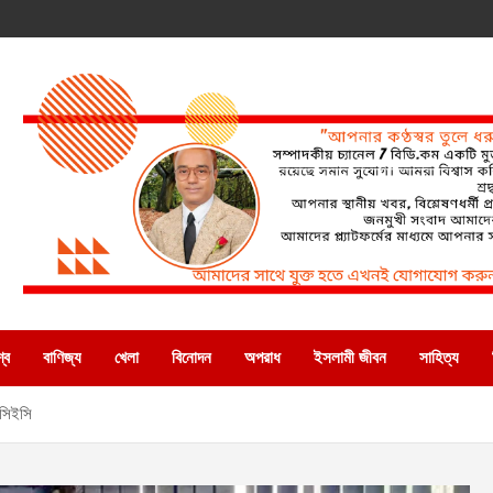
্ব
বাণিজ্য
খেলা
বিনোদন
অপরাধ
ইসলামী জীবন
সাহিত্য
: সিইসি