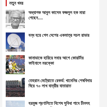
নতুন খবর
অধ্যাপক আবুল কাসেম ফজলুল হক মারা
গেছেন….
বন্ধ হয়ে গেল দেশের একমাত্র সচল রাডার
কানাডাকে হারিয়ে সবার আগে কোয়ার্টার
ফাইনালে মরক্কো
তেহরান মেট্রোতে রেকর্ড: খামেনির শেষবিদায়
ঘিরে ৭০ লাখ যাত্রীর যাতায়াত
হরমুজ প্রণালিতে বিশেষ সুবিধা পাবে চীনসহ