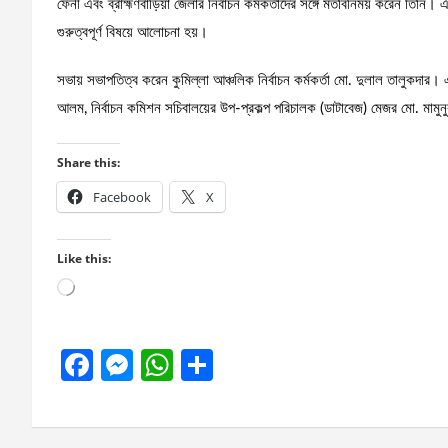
ফেনী এবং ব্রাহ্মণবাড়িয়া জেলার নির্বাচন কর্মকর্তাদের সঙ্গে মতবিনিময় করেন তিনি।
গুরুত্বপূর্ণ বিষয়ে আলোচনা হয়।
সভায় সভাপতিত্ব করেন কুমিল্লা আঞ্চলিক নির্বাচন কর্মকর্তা মো. দুলাল তালুকদার
আলম, নির্বাচন কমিশন সচিবালয়ের উপ-প্রকল্প পরিচালক (ডাটাবেজ) মেজর মো. মামুনুর
Share this:
Facebook
X
Like this:
Loading…
F
M
W
S
a
es
h
h
ce
se
at
ar