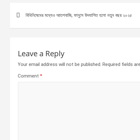
b
n
s
e
Post
o
g
A
বিধিনিষেধের মধ্যেও আতশবাজি, ফানুসে উদযাপিত হলো নতুন বছর ২০২৫
navigation
o
er
p
k
p
Leave a Reply
Your email address will not be published.
Required fields a
Comment
*