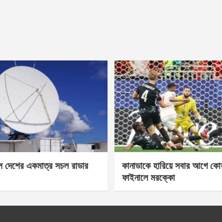
েল দেশের একমাত্র সচল রাডার
কানাডাকে হারিয়ে সবার আগে কোয়া
ফাইনালে মরক্কো