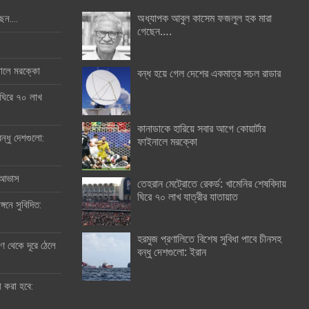
অধ্যাপক আবুল কাসেম ফজলুল হক মারা
ছেন….
গেছেন….
ইনালে মরক্কো
বন্ধ হয়ে গেল দেশের একমাত্র সচল রাডার
 ঘিরে ৭০ লাখ
কানাডাকে হারিয়ে সবার আগে কোয়ার্টার
ন্ধু দেশগুলো:
ফাইনালে মরক্কো
র আভাস
তেহরান মেট্রোতে রেকর্ড: খামেনির শেষবিদায়
ঘিরে ৭০ লাখ যাত্রীর যাতায়াত
্গনে সুবিদিত:
হরমুজ প্রণালিতে বিশেষ সুবিধা পাবে চীনসহ
 থেকে দূরে ঠেলে
বন্ধু দেশগুলো: ইরান
ী করা হবে: