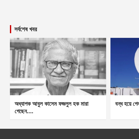
সর্বশেষ খবর
অধ্যাপক আবুল কাসেম ফজলুল হক মারা
বন্ধ হয়ে গ
গেছেন….