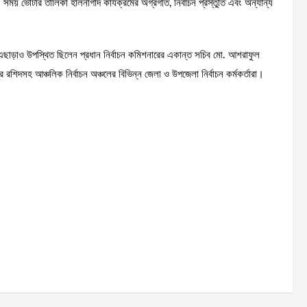
 এ সময় ভোটার তালিকা হালনাগাদ কার্যক্রমের অগ্রগতি, নির্বাচন প্রস্তুতি এবং অন্যান্য
। এছাড়াও উপস্থিত ছিলেন প্রধান নির্বাচন কমিশনারের একান্ত সচিব মো. আশরাফুল
 রশিদসহ আঞ্চলিক নির্বাচন অঞ্চলের বিভিন্ন জেলা ও উপজেলা নির্বাচন কর্মকর্তারা।