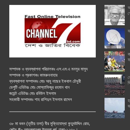
অ
গ
ব
ক
ফ
সম্পাদক ও ব্যবস্থাপনা পরিচালকঃ এস.এম.এ মনসুর মাসুদ
সম্পাদক ও প্রকাশকঃ কামরুননাহার
ত
ব্যবস্থাপনা সম্পাদকঃ মোঃ আবু নাছের ইকবাল চৌধুরী
ঘ
ডেপুটি এডিটরঃ মোঃ মোস্তাফিজুর রহমান খান
জয়েন্ট এডিটরঃ মোঃ রবিউল ইসলাম
সহকারী সম্পাদকঃ শাহ রাশিদুল ইসলাম রাসেল
হ
ব
৩৮ মা ভবন (তৃতীয় তলা) বীর মুক্তিযোদ্ধা কুতুবউদ্দিন রোড,
সেক্টর #৮ আব্দুল্লাহপুর উত্তরা পূর্ব, ঢাকা-১২৩০।