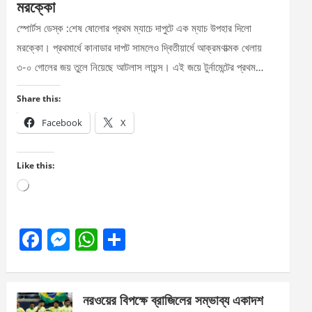
মরক্কো
স্পোর্টস ডেস্ক :শেষ ষোলোর প্রথম ম্যাচে দাপুটে এক ম্যাচ উপহার দিলো
মরক্কো। প্রথমার্ধে কানাডার দাপট সামলেও দ্বিতীয়ার্ধে আক্রমণাত্মক খেলায়
৩-০ গোলের জয় তুলে নিয়েছে আটলাস লায়ন্স। এই জয়ে টুর্নামেন্টের প্রথম…
Share this:
Facebook
X
Like this:
Loading…
F
M
W
S
a
es
h
h
ce
se
at
ar
নরওয়ের বিপক্ষে ব্রাজিলের সম্ভাব্য একাদশ
b
n
s
e