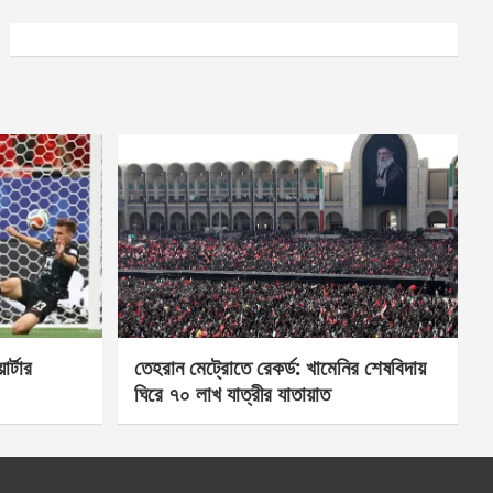
র্টার
তেহরান মেট্রোতে রেকর্ড: খামেনির শেষবিদায়
ঘিরে ৭০ লাখ যাত্রীর যাতায়াত