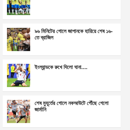
o
g
A
o
er
p
k
p
৯৬ মিনিটের গোলে জাপানকে হারিয়ে শেষ ১৬-
তে ব্রাজিল
ইংল্যান্ডকে রুখে দিলো ঘানা….
শেষ মুহূর্তের গোলে নকআউটে পৌঁছে গেলো
জার্মানি