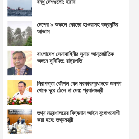
বন্ধু দেশগুলো: ইরান
দেশের ৯ অঞ্চলে ঝোড়ো হাওয়াসহ বজ্রবৃষ্টির
আভাস
বাংলাদেশ সেনাবাহিনীর সুনাম আন্তর্জাতিক
অঙ্গনে সুবিদিত: রাষ্ট্রপতি
নিরাপত্তা কৌশল যেন সরকারপ্রধানকে জনগণ
থেকে দূরে ঠেলে না দেয়: প্রধানমন্ত্রী
তথ্য মন্ত্রণালয়ের বিদ্যমান আইন যুগোপযোগী
করা হবে: তথ্যমন্ত্রী