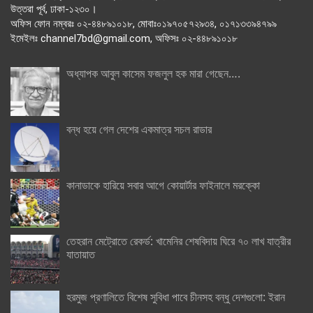
উত্তরা পূর্ব, ঢাকা-১২৩০।
অফিস ফোন নম্বরঃ ০২-৪৪৮৯১০১৮, মোবাঃ০১৯৭০৫৭২৯৩৪, ০১৭১৩৩৯৪৭৯৯
ইমেইলঃ channel7bd@gmail.com, অফিসঃ ০২-৪৪৮৯১০১৮
অধ্যাপক আবুল কাসেম ফজলুল হক মারা গেছেন….
বন্ধ হয়ে গেল দেশের একমাত্র সচল রাডার
কানাডাকে হারিয়ে সবার আগে কোয়ার্টার ফাইনালে মরক্কো
তেহরান মেট্রোতে রেকর্ড: খামেনির শেষবিদায় ঘিরে ৭০ লাখ যাত্রীর
যাতায়াত
হরমুজ প্রণালিতে বিশেষ সুবিধা পাবে চীনসহ বন্ধু দেশগুলো: ইরান