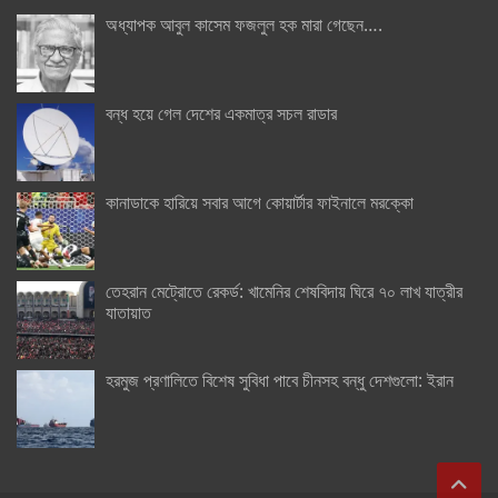
অধ্যাপক আবুল কাসেম ফজলুল হক মারা গেছেন….
বন্ধ হয়ে গেল দেশের একমাত্র সচল রাডার
কানাডাকে হারিয়ে সবার আগে কোয়ার্টার ফাইনালে মরক্কো
তেহরান মেট্রোতে রেকর্ড: খামেনির শেষবিদায় ঘিরে ৭০ লাখ যাত্রীর
যাতায়াত
হরমুজ প্রণালিতে বিশেষ সুবিধা পাবে চীনসহ বন্ধু দেশগুলো: ইরান