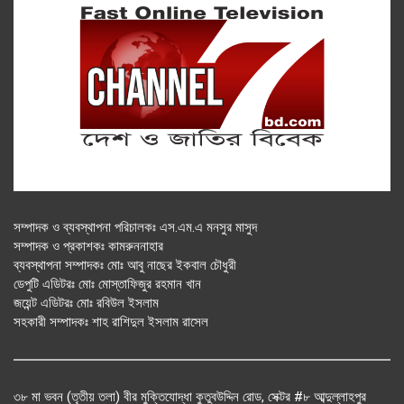
সম্পাদক ও ব্যবস্থাপনা পরিচালকঃ এস.এম.এ মনসুর মাসুদ
সম্পাদক ও প্রকাশকঃ কামরুননাহার
ব্যবস্থাপনা সম্পাদকঃ মোঃ আবু নাছের ইকবাল চৌধুরী
ডেপুটি এডিটরঃ মোঃ মোস্তাফিজুর রহমান খান
জয়েন্ট এডিটরঃ মোঃ রবিউল ইসলাম
সহকারী সম্পাদকঃ শাহ রাশিদুল ইসলাম রাসেল
৩৮ মা ভবন (তৃতীয় তলা) বীর মুক্তিযোদ্ধা কুতুবউদ্দিন রোড, সেক্টর #৮ আব্দুল্লাহপুর