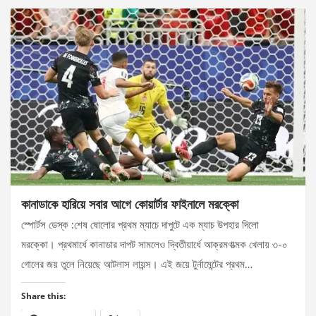
কানাডাকে হারিয়ে সবার আগে কোয়ার্টার ফাইনালে মরক্কো
স্পোর্টস ডেস্ক :শেষ ষোলোর প্রথম ম্যাচে দাপুটে এক ম্যাচ উপহার দিলো
মরক্কো। প্রথমার্ধে কানাডার দাপট সামলেও দ্বিতীয়ার্ধে আক্রমণাত্মক খেলায় ৩-০
গোলের জয় তুলে নিয়েছে আটলাস লায়ন্স। এই জয়ে টুর্নামেন্টের প্রথম…
Share this: