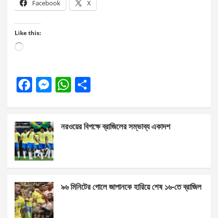
Facebook
X
Like this:
Loading…
F
M
W
S
a
es
h
h
ce
se
at
ar
নরওয়ের বিপক্ষে ব্রাজিলের সম্ভাব্য একাদশ
b
n
s
e
o
g
A
o
er
p
k
p
৯৬ মিনিটের গোলে জাপানকে হারিয়ে শেষ ১৬-তে ব্রাজিল