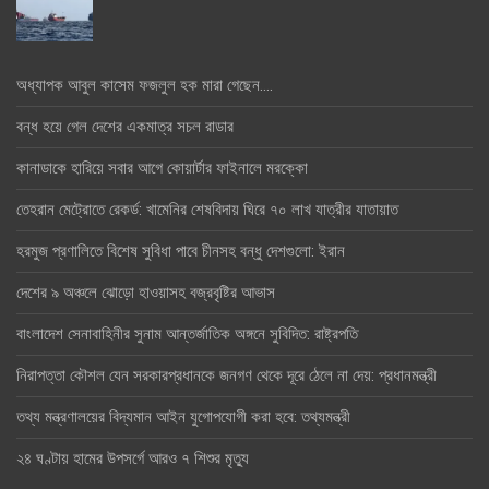
অধ্যাপক আবুল কাসেম ফজলুল হক মারা গেছেন….
বন্ধ হয়ে গেল দেশের একমাত্র সচল রাডার
কানাডাকে হারিয়ে সবার আগে কোয়ার্টার ফাইনালে মরক্কো
তেহরান মেট্রোতে রেকর্ড: খামেনির শেষবিদায় ঘিরে ৭০ লাখ যাত্রীর যাতায়াত
হরমুজ প্রণালিতে বিশেষ সুবিধা পাবে চীনসহ বন্ধু দেশগুলো: ইরান
দেশের ৯ অঞ্চলে ঝোড়ো হাওয়াসহ বজ্রবৃষ্টির আভাস
বাংলাদেশ সেনাবাহিনীর সুনাম আন্তর্জাতিক অঙ্গনে সুবিদিত: রাষ্ট্রপতি
নিরাপত্তা কৌশল যেন সরকারপ্রধানকে জনগণ থেকে দূরে ঠেলে না দেয়: প্রধানমন্ত্রী
তথ্য মন্ত্রণালয়ের বিদ্যমান আইন যুগোপযোগী করা হবে: তথ্যমন্ত্রী
২৪ ঘণ্টায় হামের উপসর্গে আরও ৭ শিশুর মৃত্যু