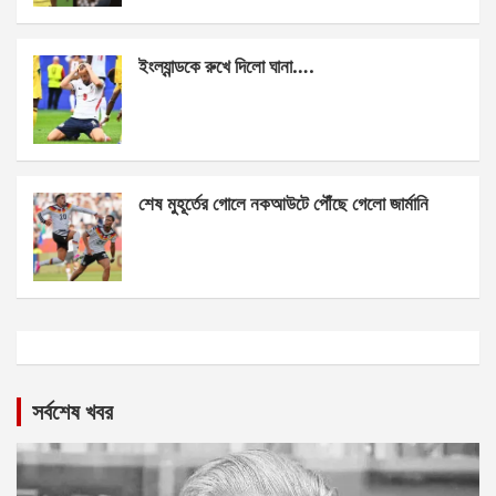
ইংল্যান্ডকে রুখে দিলো ঘানা….
শেষ মুহূর্তের গোলে নকআউটে পৌঁছে গেলো জার্মানি
সর্বশেষ খবর