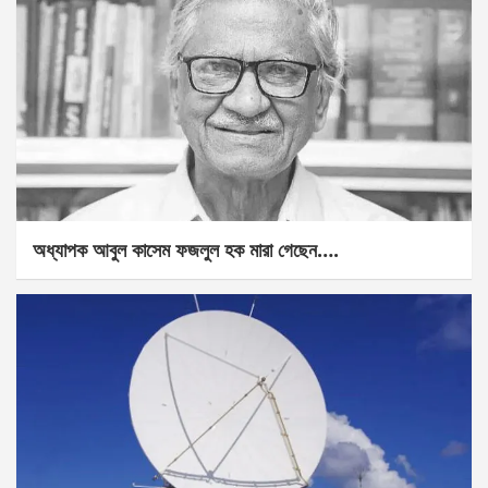
অধ্যাপক আবুল কাসেম ফজলুল হক মারা গেছেন….