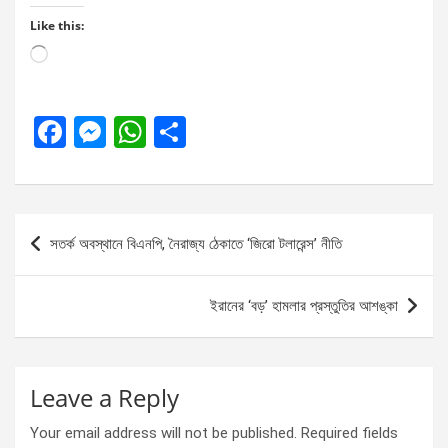
Like this:
Loading…
F
M
W
S
a
es
h
h
ce
se
at
ar
b
n
s
e
Post
সতর্ক অবস্থানে বিএনপি, নৈরাজ্য ঠেকাতে ‘জিরো টলারেন্স’ নীতি
o
g
A
navigation
o
er
p
ইরানের ‘বড়’ হামলার প্রস্তুতির আশঙ্কা
k
p
Leave a Reply
Your email address will not be published.
Required fields