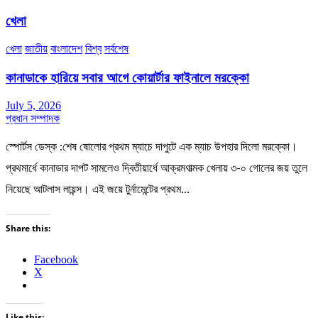
খেলা
খেলা
জাতীয়
বাংলাদেশ
বিশ্ব
সর্বশেষ
কানাডাকে হারিয়ে সবার আগে কোয়ার্টার ফাইনালে মরক্কো
July 5, 2026
প্রধান সম্পাদক
স্পোর্টস ডেস্ক :শেষ ষোলোর প্রথম ম্যাচে দাপুটে এক ম্যাচ উপহার দিলো মরক্কো।
প্রথমার্ধে কানাডার দাপট সামলেও দ্বিতীয়ার্ধে আক্রমণাত্মক খেলায় ৩-০ গোলের জয় তুলে
নিয়েছে আটলাস লায়ন্স। এই জয়ে টুর্নামেন্টের প্রথম…
Share this:
Facebook
X
Like this: