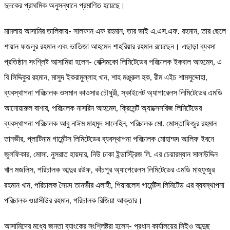
দুদকের প্রাথমিক অনুসন্ধানে প্রমাণিত হয়েছে।
মামলায় আসামির তালিকায়- সালফান এফ রহমান, তার ভাই এ.এস.এফ. রহমান, তার ছেলে
শায়ান ফজলুর রহমান এবং ভাতিজা আহমেদ শাহরিয়ার রহমান রয়েছেন। এছাড়া ব্যবসা
প্রতিষ্ঠান সংশ্লিষ্ট আসামিরা হলেন- বেক্সিমকো লিমিটেডের পরিচালক ইকবাল আহমেদ, এ
বি সিদ্দিকুর রহমান, মাসুদ ইকরামুল্লাহ খান, শাহ মঞ্জুরুল হক, রীম এইচ শামসুদ্দোহা,
ব্যবস্থাপনা পরিচালক ওসমান কাওসার চৌধুরী, স্কাইনেট অ্যাপারেলস লিমিটেডের এমডি
আনোয়ারুল বাশার, পরিচালক নাসরিন আহমেদ, ক্রিসেন্ট অ্যাক্সেসরিজ লিমিটেডের
ব্যবস্থাপনা পরিচালক আবু নাঈম মাহমুদ সালেহিন, পরিচালক মো. মোস্তাফিজুর রহমান
তানভীর, প্লাটিনাম গার্মেন্টস লিমিটেডের ব্যবস্থাপনা পরিচালক মোহাম্মদ আলিফ ইবনে
জুলফিকার, মোসা. নুসরাত হায়দার, নিউ ঢাকা ইন্ডাস্ট্রিজ লি. এর চেয়ারম্যান সালাউদ্দিন
খান মজলিস, পরিচালক আব্দুর রউফ, কাঁচপুর অ্যাপেরেলস লিমিটেডের এমডি মাহফুজুর
রহমান খান, পরিচালক সৈয়দ তানভীর এলাহী, পিয়ারলেস গার্মেন্টস লিমিটেড এর ব্যবস্থাপনা
পরিচালক ওয়াসীউর রহমান, পরিচালক রিজিয়া আক্তার।
আসামিদের মধ্যে জনতা ব্যাংকের সংশ্লিষ্টরা হলেন- প্রধান কার্যালয়ের সিইও আব্দুছ