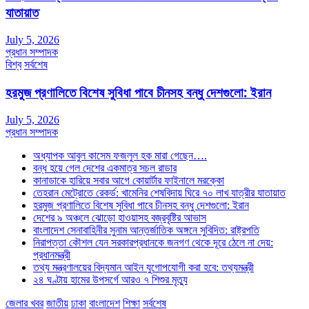
যাতায়াত
July 5, 2026
প্রধান সম্পাদক
বিশ্ব
সর্বশেষ
হরমুজ প্রণালিতে বিশেষ সুবিধা পাবে চীনসহ বন্ধু দেশগুলো: ইরান
July 5, 2026
প্রধান সম্পাদক
অধ্যাপক আবুল কাসেম ফজলুল হক মারা গেছেন….
বন্ধ হয়ে গেল দেশের একমাত্র সচল রাডার
কানাডাকে হারিয়ে সবার আগে কোয়ার্টার ফাইনালে মরক্কো
তেহরান মেট্রোতে রেকর্ড: খামেনির শেষবিদায় ঘিরে ৭০ লাখ যাত্রীর যাতায়াত
হরমুজ প্রণালিতে বিশেষ সুবিধা পাবে চীনসহ বন্ধু দেশগুলো: ইরান
দেশের ৯ অঞ্চলে ঝোড়ো হাওয়াসহ বজ্রবৃষ্টির আভাস
বাংলাদেশ সেনাবাহিনীর সুনাম আন্তর্জাতিক অঙ্গনে সুবিদিত: রাষ্ট্রপতি
নিরাপত্তা কৌশল যেন সরকারপ্রধানকে জনগণ থেকে দূরে ঠেলে না দেয়:
প্রধানমন্ত্রী
তথ্য মন্ত্রণালয়ের বিদ্যমান আইন যুগোপযোগী করা হবে: তথ্যমন্ত্রী
২৪ ঘণ্টায় হামের উপসর্গে আরও ৭ শিশুর মৃত্যু
জেলার খবর
জাতীয়
ঢাকা
বাংলাদেশ
শিক্ষা
সর্বশেষ