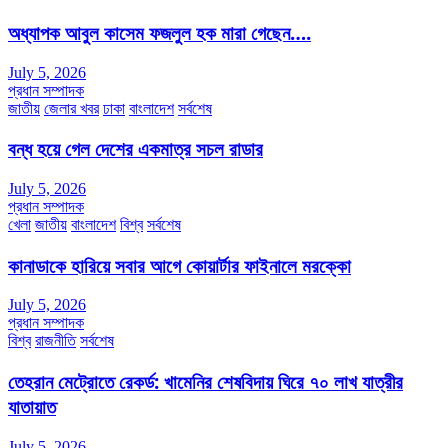
অধ্যাপক আবুল কাসেম ফজলুল হক মারা গেছেন….
July 5, 2026
প্রধান সম্পাদক
জাতীয়
জেলার খবর
ঢাকা
বাংলাদেশ
সর্বশেষ
বন্ধ হয়ে গেল দেশের একমাত্র সচল রাডার
July 5, 2026
প্রধান সম্পাদক
খেলা
জাতীয়
বাংলাদেশ
বিশ্ব
সর্বশেষ
কানাডাকে হারিয়ে সবার আগে কোয়ার্টার ফাইনালে মরক্কো
July 5, 2026
প্রধান সম্পাদক
বিশ্ব
রাজনীতি
সর্বশেষ
তেহরান মেট্রোতে রেকর্ড: খামেনির শেষবিদায় ঘিরে ৭০ লাখ যাত্রীর
যাতায়াত
July 5, 2026