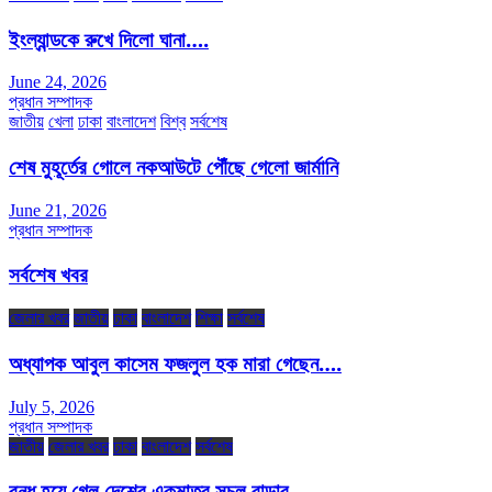
ইংল্যান্ডকে রুখে দিলো ঘানা….
June 24, 2026
প্রধান সম্পাদক
জাতীয়
খেলা
ঢাকা
বাংলাদেশ
বিশ্ব
সর্বশেষ
শেষ মুহূর্তের গোলে নকআউটে পৌঁছে গেলো জার্মানি
June 21, 2026
প্রধান সম্পাদক
সর্বশেষ খবর
জেলার খবর
জাতীয়
ঢাকা
বাংলাদেশ
শিক্ষা
সর্বশেষ
অধ্যাপক আবুল কাসেম ফজলুল হক মারা গেছেন….
July 5, 2026
প্রধান সম্পাদক
জাতীয়
জেলার খবর
ঢাকা
বাংলাদেশ
সর্বশেষ
বন্ধ হয়ে গেল দেশের একমাত্র সচল রাডার