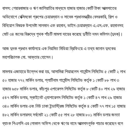
বাসস: শেয়ারবাজার ও ঋণ জালিয়াতির মাধ্যমে হাজার হাজার কোটি টাকা আত্মসাতের
অভিযোগে বেক্সিমকো গ্রুপের চেয়ারম্যান ও সাবেক প্রধানমন্ত্রীর বেসরকারি, শিল্প ও
বিনিয়োগ বিষয়ক উপদেষ্টা সালমান এফ রহমান, ভাইস চেয়ারম্যান এ.এস.এফ. রহমানসহ
মোট ৩৪ জনের বিরুদ্ধে পৃথক পাঁচটি মামলা দায়ের করেছে দুর্নীতি দমন কমিশন (দুদক)।
আজ দুদক প্রধান কার্যালয়ে এক নিয়মিত মিডিয়া ব্রিফিংয়ে এ তথ্য জানান দুদকের
মহাপরিচালক মো. আক্তার হোসেন।
মামলার এজাহারে উল্লেখ করা হয়, আসামিরা পিয়ারলেস গার্মেন্টস লিমিটেড ৫ কোটি ২ লাখ
৫০ হাজার ৭৭২ মার্কিন ডলার, প্লাটিনাম গার্মেন্টস লিমিটেড কর্তৃক ১ কোটি ৮৮ লাখ ৩
হাজার ৬৫৮ মার্কিন ডলার, কাঁচপুর এপারেলস লিমিটেড কর্তৃক ৮ কোটি ৪০ লাখ ২৯ হাজার
৫৪৭ মার্কিন ডলার, স্কাইনেট এ্যাপারেলস লিমিটেড কর্তৃক ১ কোটি ৪৭ লাখ ২৯ হাজার
৩৪০ মার্কিন ডলার এবং নিউ ঢাকা ইন্ডাস্ট্রিজ লিমিটেড কর্তৃক ৪ কোটি ৭৭ লাখ ১৫ হাজার
৪৮২ মার্কিন ডলারসহ সর্বমোট ২১ কোটি ৫৫ লাখ ২৮ হাজার ৮০১ মার্কিন ডলার জনতা
ব্যাংক পিএলসি এর লোকাল অফিস থেকে ঋণের নামে আত্মসাৎপূর্বক পাচার করেছেন বলে