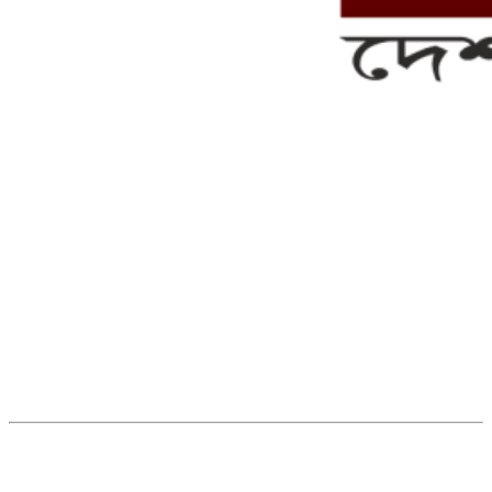
সম্পাদক ও ব্যবস্থাপনা পরিচালকঃ এস.এম.এ মনসুর মাসুদ
সম্পাদক ও প্রকাশকঃ কামরুননাহার
ব্যবস্থাপনা সম্পাদকঃ মোঃ আবু নাছের ইকবাল চৌধুরী
ডেপুটি এডিটরঃ মোঃ মোস্তাফিজুর রহমান খান
জয়েন্ট এডিটরঃ মোঃ রবিউল ইসলাম
সহকারী সম্পাদকঃ শাহ রাশিদুল ইসলাম রাসেল
৩৮ মা ভবন (তৃতীয় তলা) বীর মুক্তিযোদ্ধা কুতুবউদ্দিন রোড, সেক্টর #৮ আব্দুল্লাহপুর
উত্তরা পূর্ব, ঢাকা-১২৩০।
অফিস ফোন নম্বরঃ ০২-৪৪৮৯১০১৮, মোবাঃ০১৯৭০৫৭২৯৩৪, ০১৭১৩৩৯৪৭৯৯