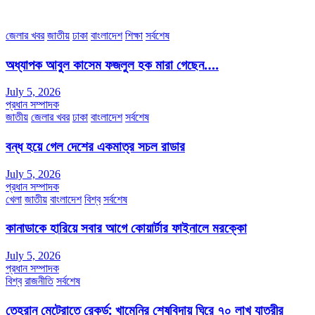
ইমেইলঃ channel7bd@gmail.com, অফিসঃ ০২-৪৪৮৯১০১৮
জেলার খবর
জাতীয়
ঢাকা
বাংলাদেশ
শিক্ষা
সর্বশেষ
অধ্যাপক আবুল কাসেম ফজলুল হক মারা গেছেন….
July 5, 2026
প্রধান সম্পাদক
জাতীয়
জেলার খবর
ঢাকা
বাংলাদেশ
সর্বশেষ
বন্ধ হয়ে গেল দেশের একমাত্র সচল রাডার
July 5, 2026
প্রধান সম্পাদক
খেলা
জাতীয়
বাংলাদেশ
বিশ্ব
সর্বশেষ
কানাডাকে হারিয়ে সবার আগে কোয়ার্টার ফাইনালে মরক্কো
July 5, 2026
প্রধান সম্পাদক
বিশ্ব
রাজনীতি
সর্বশেষ
তেহরান মেট্রোতে রেকর্ড: খামেনির শেষবিদায় ঘিরে ৭০ লাখ যাত্রীর