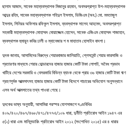
ছালাম আজাদ, সাবেক মহাব্যবস্থাপক মিজানুর রহমান, অবসরপ্রাপ্ত উপ-মহাব্যবস্থাপক
আব্দুর রহিম, সাবেক মহাব্যবস্থাপক শহিদুল ইসলাম, ডিজিএম (অব.) মো. মমতাজুল
ইসলাম, সিনিয়র অফিসার রফিকুল ইসলাম, ব্যবস্থাপক সালেহ আহমেদ, অবসরপ্রাপ্ত
সহকারী মহাব্যবস্থাপক মোহাম্মদ মোয়াজ্জেম হোসেন, সাবেক এজিএম মোহাম্মদ শাজাহান,
ব্যবস্থাপক হুমায়ুন কবির ঢালী ও ম্যানেজার শ ম মাহাতাব হোসাইন বাদশা।
দুদক জানায়, আসামিদের বিরুদ্ধে শেয়ারবাজার জালিয়াতি, প্লেসমেন্ট শেয়ার কারসাজি ও
প্রতারণার মাধ্যমে শেয়ার হোল্ডারদের হাজার হাজার কোটি টাকা লোপাট, অবৈধ প্রভাব
খাটিয়ে দেশের সরকারি ও বেসরকারি বিভিন্ন ব্যাংক থেকে প্রায় ৩৬ হাজার কোটি টাকা ঋণ
গ্রহণপূর্বক আত্মসাৎসহ হাজার হাজার কোটি টাকা বিদেশে পাচারের অভিযোগ অনুসন্ধানে
এসব অর্থ আত্মসাতের তথ্য পাওয়া গেছে।
দুদকের ভাষ্য অনুযায়ী, আসামিরা পরস্পর যোগসাজশে দণ্ডবিধির
৪০৯/৪২০/৪৬৭/৪৬৮/৪৭১/৪৭৭এ/১০৯ ধারা, দুর্নীতি প্রতিরোধ আইন ১৯৪৭ এর
৫(২) ধারা এবং মানিলন্ডারিং প্রতিরোধ আইন ২০১২ (সংশোধিত ২০১৫) এর ৪ ধারার