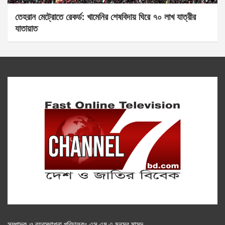
তেহরান মেট্রোতে রেকর্ড: খামেনির শেষবিদায় ঘিরে ৭০ লাখ যাত্রীর
যাতায়াত
সম্পাদক ও ব্যবস্থাপনা পরিচালকঃ এস.এম.এ মনসুর মাসুদ