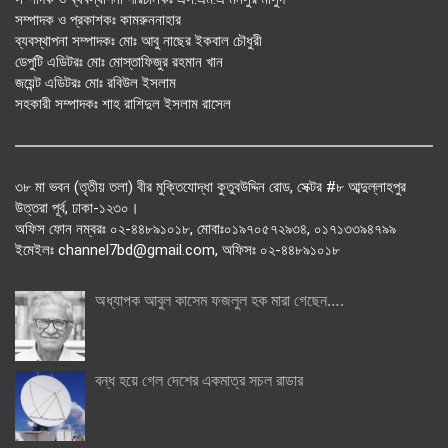
সম্পাদক ও প্রকাশকঃ কামরুননাহার
ব্যবস্থাপনা সম্পাদকঃ মোঃ আবু নাছের ইকবাল চৌধুরী
ডেপুটি এডিটরঃ মোঃ মোস্তাফিজুর রহমান খান
জয়েন্ট এডিটরঃ মোঃ রবিউল ইসলাম
সহকারী সম্পাদকঃ শাহ রাশিদুল ইসলাম রাসেল
৩৮ মা ভবন (তৃতীয় তলা) বীর মুক্তিযোদ্ধা কুতুবউদ্দিন রোড, সেক্টর #৮ আব্দুল্লাহপুর
উত্তরা পূর্ব, ঢাকা-১২৩০।
অফিস ফোন নম্বরঃ ০২-৪৪৮৯১০১৮, মোবাঃ০১৯৭০৫৭২৯৩৪, ০১৭১৩৩৯৪৭৯৯
ইমেইলঃ channel7bd@gmail.com, অফিসঃ ০২-৪৪৮৯১০১৮
অধ্যাপক আবুল কাসেম ফজলুল হক মারা গেছেন….
বন্ধ হয়ে গেল দেশের একমাত্র সচল রাডার