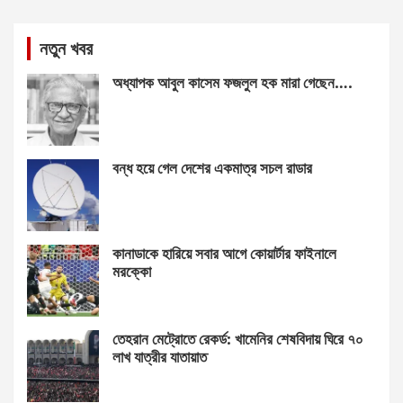
নতুন খবর
অধ্যাপক আবুল কাসেম ফজলুল হক মারা গেছেন….
বন্ধ হয়ে গেল দেশের একমাত্র সচল রাডার
কানাডাকে হারিয়ে সবার আগে কোয়ার্টার ফাইনালে
মরক্কো
তেহরান মেট্রোতে রেকর্ড: খামেনির শেষবিদায় ঘিরে ৭০
লাখ যাত্রীর যাতায়াত