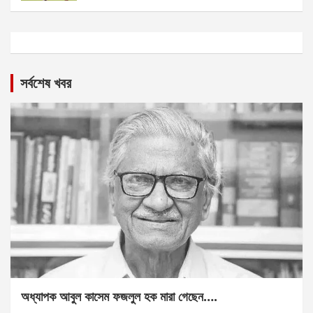
সর্বশেষ খবর
অধ্যাপক আবুল কাসেম ফজলুল হক মারা গেছেন….