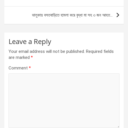
o
g
A
navigation
o
er
p
ভালুকায় বসতবাড়িতে হামলা করে বৃদ্ধা মা সহ ৩ জন আহত…
k
p
Leave a Reply
Your email address will not be published.
Required fields
are marked
*
Comment
*