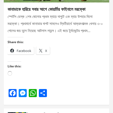
কানাডাকে হারিয়ে সবার আগে কোয়ার্টার ফাইনালে মরক্কো
স্পোর্টস ডেস্ক :শেষ ষোলোর প্রথম ম্যাচে দাপুটে এক ম্যাচ উপহার দিলো
মরক্কো। প্রথমার্ধে কানাডার দাপট সামলেও দ্বিতীয়ার্ধে আক্রমণাত্মক খেলায় ৩-০
গোলের জয় তুলে নিয়েছে আটলাস লায়ন্স। এই জয়ে টুর্নামেন্টের প্রথম…
Share this:
Facebook
X
Like this:
Loading…
F
M
W
S
a
es
h
h
ce
se
at
ar