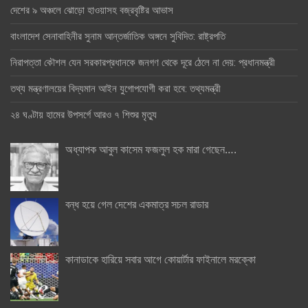
দেশের ৯ অঞ্চলে ঝোড়ো হাওয়াসহ বজ্রবৃষ্টির আভাস
বাংলাদেশ সেনাবাহিনীর সুনাম আন্তর্জাতিক অঙ্গনে সুবিদিত: রাষ্ট্রপতি
নিরাপত্তা কৌশল যেন সরকারপ্রধানকে জনগণ থেকে দূরে ঠেলে না দেয়: প্রধানমন্ত্রী
তথ্য মন্ত্রণালয়ের বিদ্যমান আইন যুগোপযোগী করা হবে: তথ্যমন্ত্রী
২৪ ঘণ্টায় হামের উপসর্গে আরও ৭ শিশুর মৃত্যু
অধ্যাপক আবুল কাসেম ফজলুল হক মারা গেছেন….
বন্ধ হয়ে গেল দেশের একমাত্র সচল রাডার
কানাডাকে হারিয়ে সবার আগে কোয়ার্টার ফাইনালে মরক্কো