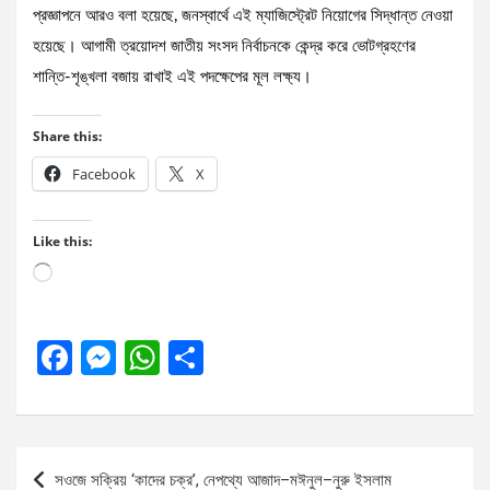
প্রজ্ঞাপনে আরও বলা হয়েছে, জনস্বার্থে এই ম্যাজিস্ট্রেট নিয়োগের সিদ্ধান্ত নেওয়া
হয়েছে। আগামী ত্রয়োদশ জাতীয় সংসদ নির্বাচনকে কেন্দ্র করে ভোটগ্রহণের
শান্তি-শৃঙ্খলা বজায় রাখাই এই পদক্ষেপের মূল লক্ষ্য।
Share this:
Facebook
X
Like this:
Loading…
F
M
W
S
a
es
h
h
ce
se
at
ar
b
n
s
e
Post
সওজে সক্রিয় ‘কাদের চক্র’, নেপথ্যে আজাদ–মঈনুল–নুরু ইসলাম