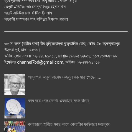
ব্যবস্থাপনা সম্পাদকঃ মোঃ আবু নাছের ইকবাল চৌধুরী
ডেপুটি এডিটরঃ মোঃ মোস্তাফিজুর রহমান খান
জয়েন্ট এডিটরঃ মোঃ রবিউল ইসলাম
সহকারী সম্পাদকঃ শাহ রাশিদুল ইসলাম রাসেল
৩৮ মা ভবন (তৃতীয় তলা) বীর মুক্তিযোদ্ধা কুতুবউদ্দিন রোড, সেক্টর #৮ আব্দুল্লাহপুর
উত্তরা পূর্ব, ঢাকা-১২৩০।
অফিস ফোন নম্বরঃ ০২-৪৪৮৯১০১৮, মোবাঃ০১৯৭০৫৭২৯৩৪, ০১৭১৩৩৯৪৭৯৯
ইমেইলঃ channel7bd@gmail.com, অফিসঃ ০২-৪৪৮৯১০১৮
অধ্যাপক আবুল কাসেম ফজলুল হক মারা গেছেন….
বন্ধ হয়ে গেল দেশের একমাত্র সচল রাডার
কানাডাকে হারিয়ে সবার আগে কোয়ার্টার ফাইনালে মরক্কো