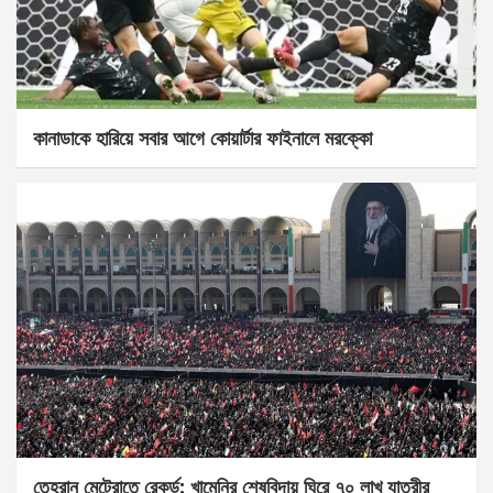
কানাডাকে হারিয়ে সবার আগে কোয়ার্টার ফাইনালে মরক্কো
তেহরান মেট্রোতে রেকর্ড: খামেনির শেষবিদায় ঘিরে ৭০ লাখ যাত্রীর