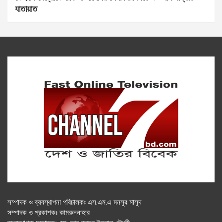
যাতায়াত
সম্পাদক ও ব্যবস্থাপনা পরিচালকঃ এস.এম.এ মনসুর মাসুদ
সম্পাদক ও প্রকাশকঃ কামরুননাহার