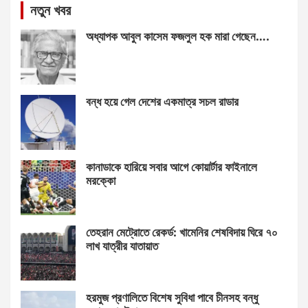
নতুন খবর
অধ্যাপক আবুল কাসেম ফজলুল হক মারা গেছেন….
বন্ধ হয়ে গেল দেশের একমাত্র সচল রাডার
কানাডাকে হারিয়ে সবার আগে কোয়ার্টার ফাইনালে
মরক্কো
তেহরান মেট্রোতে রেকর্ড: খামেনির শেষবিদায় ঘিরে ৭০
লাখ যাত্রীর যাতায়াত
হরমুজ প্রণালিতে বিশেষ সুবিধা পাবে চীনসহ বন্ধু