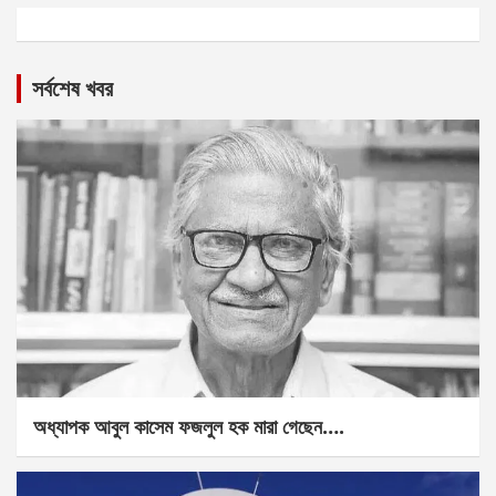
সর্বশেষ খবর
অধ্যাপক আবুল কাসেম ফজলুল হক মারা গেছেন….