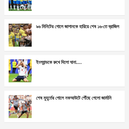
o
g
A
o
er
p
k
p
৯৬ মিনিটের গোলে জাপানকে হারিয়ে শেষ ১৬-তে ব্রাজিল
ইংল্যান্ডকে রুখে দিলো ঘানা….
শেষ মুহূর্তের গোলে নকআউটে পৌঁছে গেলো জার্মানি