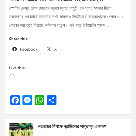
স্পোর্টস ডেস্ক :শেষ ষোলোর প্রথম ম্যাচে দাপুটে এক ম্যাচ উপহার দিলো
মরক্কো। প্রথমার্ধে কানাডার দাপট সামলেও দ্বিতীয়ার্ধে আক্রমণাত্মক খেলায় ৩-০
গোলের জয় তুলে নিয়েছে আটলাস লায়ন্স। এই জয়ে টুর্নামেন্টের প্রথম…
Share this:
Facebook
X
Like this:
Loading…
F
M
W
S
a
es
h
h
ce
se
at
ar
নরওয়ের বিপক্ষে ব্রাজিলের সম্ভাব্য একাদশ
b
n
s
e