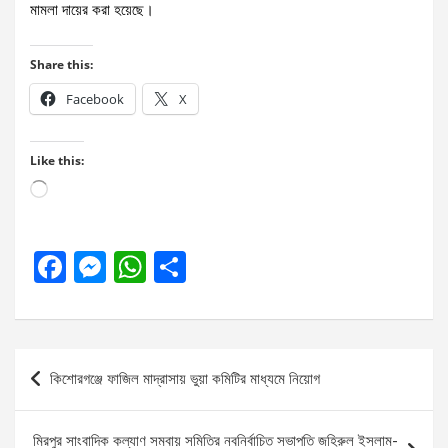
মামলা দায়ের করা হয়েছে।
Share this:
Facebook
X
Like this:
Loading…
F
M
W
S
a
es
h
h
ce
se
at
ar
b
n
s
e
Post
কিশোরগঞ্জে ফাজিল মাদ্রাসায় ভুয়া কমিটির মাধ্যমে নিয়োগ
o
g
A
navigation
o
er
p
মিরপুর সাংবাদিক কল্যাণ সমবায় সমিতির নবনির্বাচিত সভাপতি জহিরুল ইসলাম-