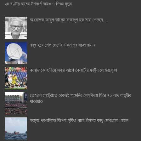
২৪ ঘণ্টায় হামের উপসর্গে আরও ৭ শিশুর মৃত্যু
অধ্যাপক আবুল কাসেম ফজলুল হক মারা গেছেন….
বন্ধ হয়ে গেল দেশের একমাত্র সচল রাডার
কানাডাকে হারিয়ে সবার আগে কোয়ার্টার ফাইনালে মরক্কো
তেহরান মেট্রোতে রেকর্ড: খামেনির শেষবিদায় ঘিরে ৭০ লাখ যাত্রীর
যাতায়াত
হরমুজ প্রণালিতে বিশেষ সুবিধা পাবে চীনসহ বন্ধু দেশগুলো: ইরান