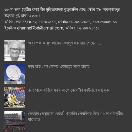
৩৮ মা ভবন (তৃতীয় তলা) বীর মুক্তিযোদ্ধা কুতুবউদ্দিন রোড, সেক্টর #৮ আব্দুল্লাহপুর
উত্তরা পূর্ব, ঢাকা-১২৩০।
অফিস ফোন নম্বরঃ ০২-৪৪৮৯১০১৮, মোবাঃ০১৯৭০৫৭২৯৩৪, ০১৭১৩৩৯৪৭৯৯
ইমেইলঃ channel7bd@gmail.com, অফিসঃ ০২-৪৪৮৯১০১৮
অধ্যাপক আবুল কাসেম ফজলুল হক মারা গেছেন….
বন্ধ হয়ে গেল দেশের একমাত্র সচল রাডার
কানাডাকে হারিয়ে সবার আগে কোয়ার্টার ফাইনালে মরক্কো
তেহরান মেট্রোতে রেকর্ড: খামেনির শেষবিদায় ঘিরে ৭০ লাখ যাত্রীর
যাতায়াত