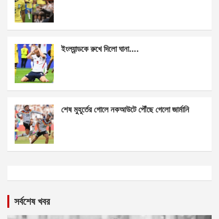
ইংল্যান্ডকে রুখে দিলো ঘানা….
শেষ মুহূর্তের গোলে নকআউটে পৌঁছে গেলো জার্মানি
সর্বশেষ খবর