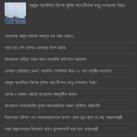
হরমুজ প্রণালিতে বিশেষ সুবিধা পাবে চীনসহ বন্ধু দেশগুলো: ইরান
অধ্যাপক আবুল কাসেম ফজলুল হক মারা গেছেন….
বন্ধ হয়ে গেল দেশের একমাত্র সচল রাডার
কানাডাকে হারিয়ে সবার আগে কোয়ার্টার ফাইনালে মরক্কো
তেহরান মেট্রোতে রেকর্ড: খামেনির শেষবিদায় ঘিরে ৭০ লাখ যাত্রীর যাতায়াত
হরমুজ প্রণালিতে বিশেষ সুবিধা পাবে চীনসহ বন্ধু দেশগুলো: ইরান
দেশের ৯ অঞ্চলে ঝোড়ো হাওয়াসহ বজ্রবৃষ্টির আভাস
বাংলাদেশ সেনাবাহিনীর সুনাম আন্তর্জাতিক অঙ্গনে সুবিদিত: রাষ্ট্রপতি
নিরাপত্তা কৌশল যেন সরকারপ্রধানকে জনগণ থেকে দূরে ঠেলে না দেয়: প্রধানমন্ত্রী
তথ্য মন্ত্রণালয়ের বিদ্যমান আইন যুগোপযোগী করা হবে: তথ্যমন্ত্রী