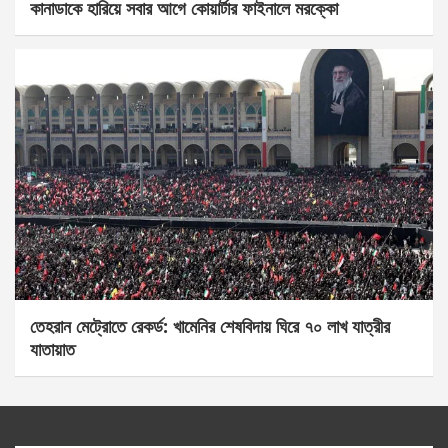
কানাডাকে হারিয়ে সবার আগে কোয়ার্টার ফাইনালে মরক্কো
তেহরান মেট্রোতে রেকর্ড: খামেনির শেষবিদায় ঘিরে ৭০ লাখ যাত্রীর
যাতায়াত