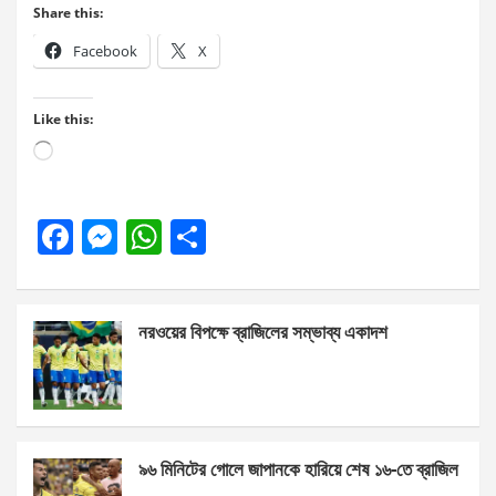
Share this:
Facebook
X
Like this:
Loading…
F
M
W
S
a
es
h
h
ce
se
at
ar
নরওয়ের বিপক্ষে ব্রাজিলের সম্ভাব্য একাদশ
b
n
s
e
o
g
A
o
er
p
k
p
৯৬ মিনিটের গোলে জাপানকে হারিয়ে শেষ ১৬-তে ব্রাজিল