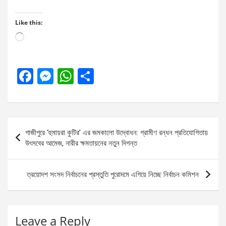
Like this:
Loading…
F
M
W
S
a
es
h
h
ce
se
at
ar
b
n
s
e
Post
গাজীপুরে ‘হুমায়রা কুটির’ এর জমকালো উদ্বোধন: গ্রামীণ রন্ধন প্রতিযোগিতায়
o
g
A
navigation
উৎসবের আমেজ, নারীর ক্ষমতায়নের নতুন দিগন্ত
o
er
p
k
p
ত্রয়োদশ সংসদ নির্বাচনের প্রস্তুতি পুরোদমে এগিয়ে নিচ্ছে নির্বাচন কমিশন
Leave a Reply