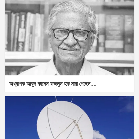
অধ্যাপক আবুল কাসেম ফজলুল হক মারা গেছেন….