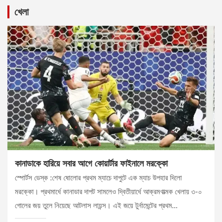
খেলা
কানাডাকে হারিয়ে সবার আগে কোয়ার্টার ফাইনালে মরক্কো
স্পোর্টস ডেস্ক :শেষ ষোলোর প্রথম ম্যাচে দাপুটে এক ম্যাচ উপহার দিলো
মরক্কো। প্রথমার্ধে কানাডার দাপট সামলেও দ্বিতীয়ার্ধে আক্রমণাত্মক খেলায় ৩-০
গোলের জয় তুলে নিয়েছে আটলাস লায়ন্স। এই জয়ে টুর্নামেন্টের প্রথম…