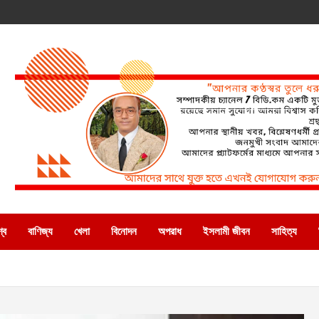
্ব
বাণিজ্য
খেলা
বিনোদন
অপরাধ
ইসলামী জীবন
সাহিত্য