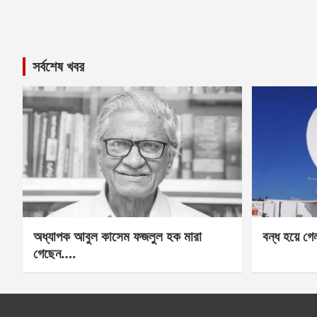
সর্বশেষ খবর
অধ্যাপক আবুল কাসেম ফজলুল হক মারা
বন্ধ হয়ে গ
গেছেন….