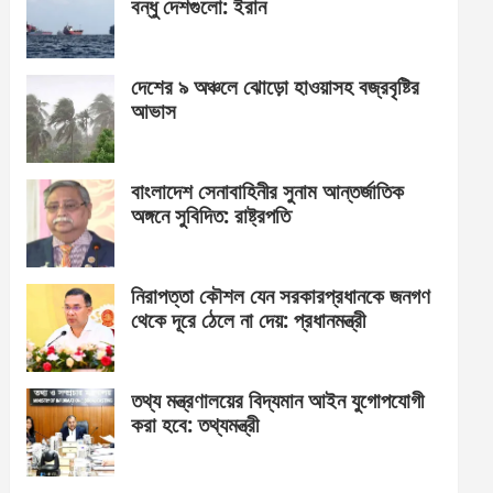
বন্ধু দেশগুলো: ইরান
দেশের ৯ অঞ্চলে ঝোড়ো হাওয়াসহ বজ্রবৃষ্টির
আভাস
বাংলাদেশ সেনাবাহিনীর সুনাম আন্তর্জাতিক
অঙ্গনে সুবিদিত: রাষ্ট্রপতি
নিরাপত্তা কৌশল যেন সরকারপ্রধানকে জনগণ
থেকে দূরে ঠেলে না দেয়: প্রধানমন্ত্রী
তথ্য মন্ত্রণালয়ের বিদ্যমান আইন যুগোপযোগী
করা হবে: তথ্যমন্ত্রী