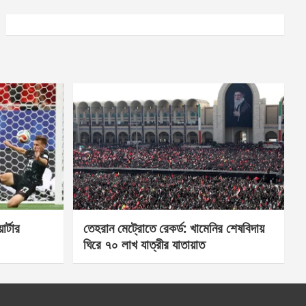
র্টার
তেহরান মেট্রোতে রেকর্ড: খামেনির শেষবিদায়
ঘিরে ৭০ লাখ যাত্রীর যাতায়াত