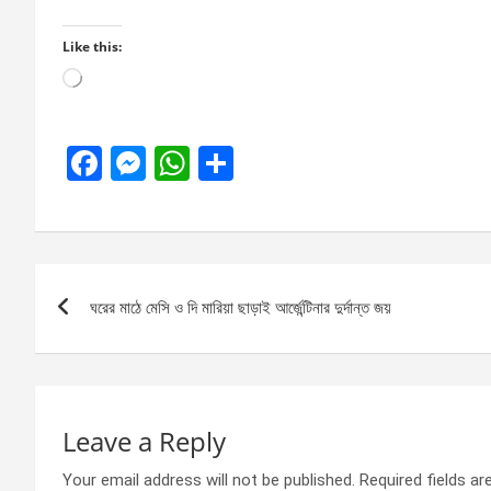
Like this:
Loading…
F
M
W
S
a
es
h
h
ce
se
at
ar
b
n
s
e
Post
o
g
A
ঘরের মাঠে মেসি ও দি মারিয়া ছাড়াই আর্জেন্টিনার দুর্দান্ত জয়
navigation
o
er
p
k
p
Leave a Reply
Your email address will not be published.
Required fields a