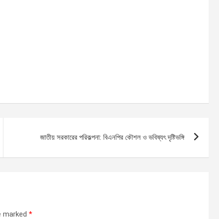
জাতীয় সরকারের পরিকল্পনা: বিএনপির কৌশল ও ভবিষ্যৎ দৃষ্টিভঙ্গি
re marked
*