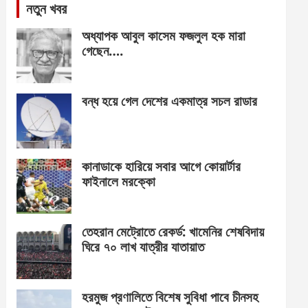
নতুন খবর
অধ্যাপক আবুল কাসেম ফজলুল হক মারা
গেছেন….
বন্ধ হয়ে গেল দেশের একমাত্র সচল রাডার
কানাডাকে হারিয়ে সবার আগে কোয়ার্টার
ফাইনালে মরক্কো
তেহরান মেট্রোতে রেকর্ড: খামেনির শেষবিদায়
ঘিরে ৭০ লাখ যাত্রীর যাতায়াত
হরমুজ প্রণালিতে বিশেষ সুবিধা পাবে চীনসহ