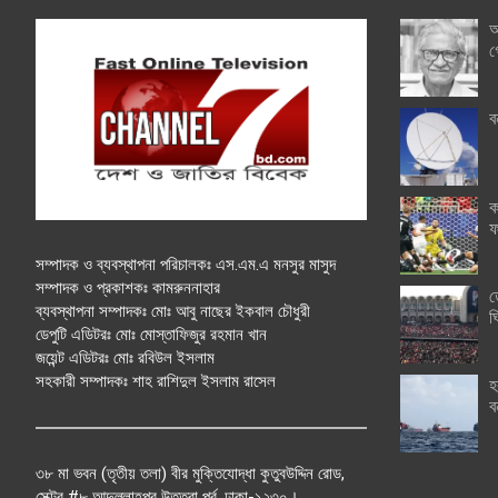
অ
গ
ব
ক
ফ
সম্পাদক ও ব্যবস্থাপনা পরিচালকঃ এস.এম.এ মনসুর মাসুদ
সম্পাদক ও প্রকাশকঃ কামরুননাহার
ত
ব্যবস্থাপনা সম্পাদকঃ মোঃ আবু নাছের ইকবাল চৌধুরী
ঘ
ডেপুটি এডিটরঃ মোঃ মোস্তাফিজুর রহমান খান
জয়েন্ট এডিটরঃ মোঃ রবিউল ইসলাম
সহকারী সম্পাদকঃ শাহ রাশিদুল ইসলাম রাসেল
হ
ব
৩৮ মা ভবন (তৃতীয় তলা) বীর মুক্তিযোদ্ধা কুতুবউদ্দিন রোড,
সেক্টর #৮ আব্দুল্লাহপুর উত্তরা পূর্ব, ঢাকা-১২৩০।