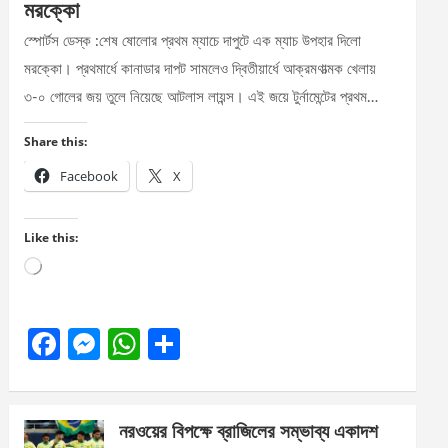
মরক্কো
স্পোর্টস ডেস্ক :শেষ ষোলোর প্রথম ম্যাচে দাপুটে এক ম্যাচ উপহার দিলো
মরক্কো। প্রথমার্ধে কানাডার দাপট সামলেও দ্বিতীয়ার্ধে আক্রমণাত্মক খেলায়
৩-০ গোলের জয় তুলে নিয়েছে আটলাস লায়ন্স। এই জয়ে টুর্নামেন্টের প্রথম…
Share this:
Facebook
X
Like this:
Loading…
F
M
W
S
a
es
h
h
ce
se
at
ar
নরওয়ের বিপক্ষে ব্রাজিলের সম্ভাব্য একাদশ
b
n
s
e