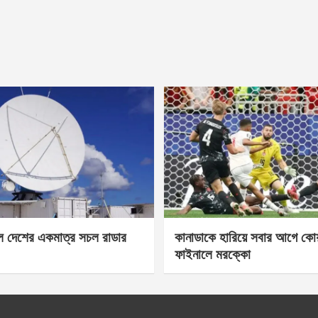
েল দেশের একমাত্র সচল রাডার
কানাডাকে হারিয়ে সবার আগে কোয়া
ফাইনালে মরক্কো