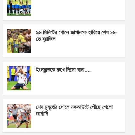
o
g
A
o
er
p
k
p
৯৬ মিনিটের গোলে জাপানকে হারিয়ে শেষ ১৬-
তে ব্রাজিল
ইংল্যান্ডকে রুখে দিলো ঘানা….
শেষ মুহূর্তের গোলে নকআউটে পৌঁছে গেলো
জার্মানি