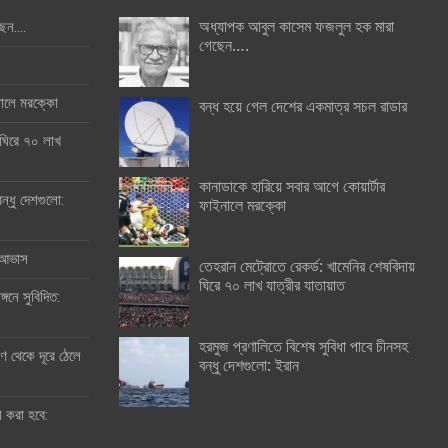
অধ্যাপক আবুল কাসেম ফজলুল হক মারা
ছেন….
গেছেন….
ইনালে মরক্কো
বন্ধ হয়ে গেল দেশের একমাত্র সচল রাডার
 ঘিরে ৭০ লাখ
কানাডাকে হারিয়ে সবার আগে কোয়ার্টার
ন্ধু দেশগুলো:
ফাইনালে মরক্কো
র আভাস
তেহরান মেট্রোতে রেকর্ড: খামেনির শেষবিদায়
ঘিরে ৭০ লাখ যাত্রীর যাতায়াত
্গনে সুবিদিত:
হরমুজ প্রণালিতে বিশেষ সুবিধা পাবে চীনসহ
 থেকে দূরে ঠেলে
বন্ধু দেশগুলো: ইরান
ী করা হবে: