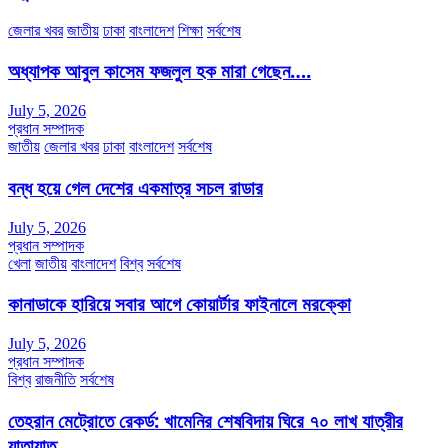
জেলার খবর
জাতীয়
ঢাকা
বাংলাদেশ
শিক্ষা
সর্বশেষ
অধ্যাপক আবুল কাসেম ফজলুল হক মারা গেছেন….
July 5, 2026
প্রধান সম্পাদক
জাতীয়
জেলার খবর
ঢাকা
বাংলাদেশ
সর্বশেষ
বন্ধ হয়ে গেল দেশের একমাত্র সচল রাডার
July 5, 2026
প্রধান সম্পাদক
খেলা
জাতীয়
বাংলাদেশ
বিশ্ব
সর্বশেষ
কানাডাকে হারিয়ে সবার আগে কোয়ার্টার ফাইনালে মরক্কো
July 5, 2026
প্রধান সম্পাদক
বিশ্ব
রাজনীতি
সর্বশেষ
তেহরান মেট্রোতে রেকর্ড: খামেনির শেষবিদায় ঘিরে ৭০ লাখ যাত্রীর
যাতায়াত