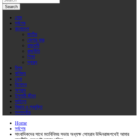
Search
হোম
সর্বশেষ
বাংলাদেশ
জাতীয়
জেলার খবর
রাজধানী
রাজনীতি
শিক্ষা
স্বাস্থ্য
বিশ্ব
বাণিজ্য
খেলা
বিনোদন
অপরাধ
ইসলামী জীবন
সাহিত্য
বিজ্ঞান ও প্রযুক্তি
সম্পাদকীয়
Home
সর্বশেষ
সাংবাদিকদের সাথে মতবিনিময় সভায় অধ্যক্ষ সোহরাব উদ্দিনরাজপথেই আমার