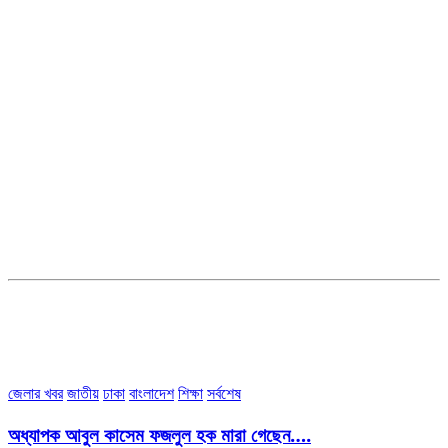
সম্পাদক ও ব্যবস্থাপনা পরিচালকঃ এস.এম.এ মনসুর মাসুদ
সম্পাদক ও প্রকাশকঃ কামরুননাহার
ব্যবস্থাপনা সম্পাদকঃ মোঃ আবু নাছের ইকবাল চৌধুরী
ডেপুটি এডিটরঃ মোঃ মোস্তাফিজুর রহমান খান
জয়েন্ট এডিটরঃ মোঃ রবিউল ইসলাম
সহকারী সম্পাদকঃ শাহ রাশিদুল ইসলাম রাসেল
৩৮ মা ভবন (তৃতীয় তলা) বীর মুক্তিযোদ্ধা কুতুবউদ্দিন রোড, সেক্টর #৮ আব্দুল্লাহপুর
উত্তরা পূর্ব, ঢাকা-১২৩০।
অফিস ফোন নম্বরঃ ০২-৪৪৮৯১০১৮, মোবাঃ০১৯৭০৫৭২৯৩৪, ০১৭১৩৩৯৪৭৯৯
ইমেইলঃ channel7bd@gmail.com, অফিসঃ ০২-৪৪৮৯১০১৮
জেলার খবর
জাতীয়
ঢাকা
বাংলাদেশ
শিক্ষা
সর্বশেষ
অধ্যাপক আবুল কাসেম ফজলুল হক মারা গেছেন….