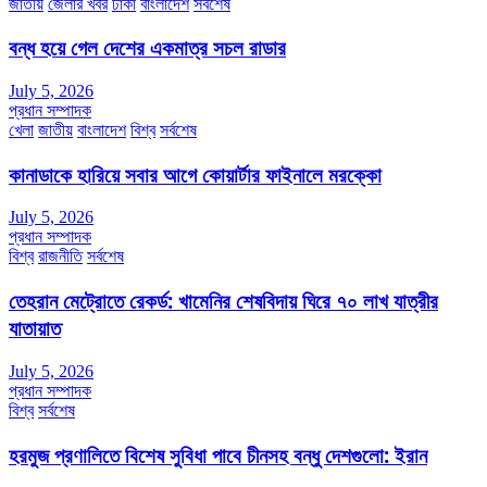
জাতীয়
জেলার খবর
ঢাকা
বাংলাদেশ
সর্বশেষ
বন্ধ হয়ে গেল দেশের একমাত্র সচল রাডার
July 5, 2026
প্রধান সম্পাদক
খেলা
জাতীয়
বাংলাদেশ
বিশ্ব
সর্বশেষ
কানাডাকে হারিয়ে সবার আগে কোয়ার্টার ফাইনালে মরক্কো
July 5, 2026
প্রধান সম্পাদক
বিশ্ব
রাজনীতি
সর্বশেষ
তেহরান মেট্রোতে রেকর্ড: খামেনির শেষবিদায় ঘিরে ৭০ লাখ যাত্রীর
যাতায়াত
July 5, 2026
প্রধান সম্পাদক
বিশ্ব
সর্বশেষ
হরমুজ প্রণালিতে বিশেষ সুবিধা পাবে চীনসহ বন্ধু দেশগুলো: ইরান