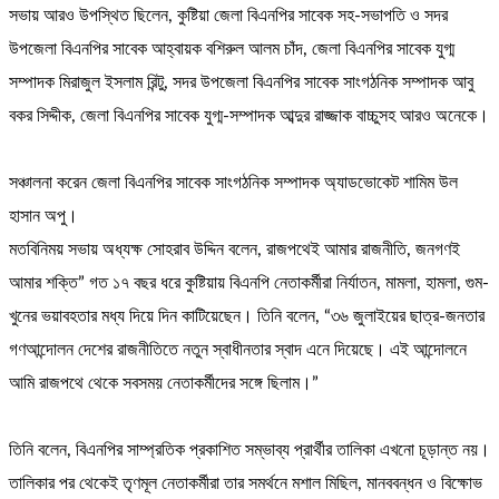
সভায় আরও উপস্থিত ছিলেন, কুষ্টিয়া জেলা বিএনপির সাবেক সহ-সভাপতি ও সদর
উপজেলা বিএনপির সাবেক আহ্বায়ক বশিরুল আলম চাঁদ, জেলা বিএনপির সাবেক যুগ্ম
সম্পাদক মিরাজুল ইসলাম রিন্টু, সদর উপজেলা বিএনপির সাবেক সাংগঠনিক সম্পাদক আবু
বকর সিদ্দীক, জেলা বিএনপির সাবেক যুগ্ম-সম্পাদক আব্দুর রাজ্জাক বাচ্চুসহ আরও অনেকে।
সঞ্চালনা করেন জেলা বিএনপির সাবেক সাংগঠনিক সম্পাদক অ্যাডভোকেট শামিম উল
হাসান অপু।
মতবিনিময় সভায় অধ্যক্ষ সোহরাব উদ্দিন বলেন, রাজপথেই আমার রাজনীতি, জনগণই
আমার শক্তি” গত ১৭ বছর ধরে কুষ্টিয়ায় বিএনপি নেতাকর্মীরা নির্যাতন, মামলা, হামলা, গুম-
খুনের ভয়াবহতার মধ্য দিয়ে দিন কাটিয়েছেন। তিনি বলেন, “৩৬ জুলাইয়ের ছাত্র-জনতার
গণআন্দোলন দেশের রাজনীতিতে নতুন স্বাধীনতার স্বাদ এনে দিয়েছে। এই আন্দোলনে
আমি রাজপথে থেকে সবসময় নেতাকর্মীদের সঙ্গে ছিলাম।”
তিনি বলেন, বিএনপির সাম্প্রতিক প্রকাশিত সম্ভাব্য প্রার্থীর তালিকা এখনো চূড়ান্ত নয়।
তালিকার পর থেকেই তৃণমূল নেতাকর্মীরা তার সমর্থনে মশাল মিছিল, মানববন্ধন ও বিক্ষোভ