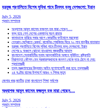
হরমুজ প্রণালিতে বিশেষ সুবিধা পাবে চীনসহ বন্ধু দেশগুলো: ইরান
July 5, 2026
প্রধান সম্পাদক
অধ্যাপক আবুল কাসেম ফজলুল হক মারা গেছেন….
বন্ধ হয়ে গেল দেশের একমাত্র সচল রাডার
কানাডাকে হারিয়ে সবার আগে কোয়ার্টার ফাইনালে মরক্কো
তেহরান মেট্রোতে রেকর্ড: খামেনির শেষবিদায় ঘিরে ৭০ লাখ যাত্রীর যাতায়াত
হরমুজ প্রণালিতে বিশেষ সুবিধা পাবে চীনসহ বন্ধু দেশগুলো: ইরান
দেশের ৯ অঞ্চলে ঝোড়ো হাওয়াসহ বজ্রবৃষ্টির আভাস
বাংলাদেশ সেনাবাহিনীর সুনাম আন্তর্জাতিক অঙ্গনে সুবিদিত: রাষ্ট্রপতি
নিরাপত্তা কৌশল যেন সরকারপ্রধানকে জনগণ থেকে দূরে ঠেলে না দেয়:
প্রধানমন্ত্রী
তথ্য মন্ত্রণালয়ের বিদ্যমান আইন যুগোপযোগী করা হবে: তথ্যমন্ত্রী
২৪ ঘণ্টায় হামের উপসর্গে আরও ৭ শিশুর মৃত্যু
জেলার খবর
জাতীয়
ঢাকা
বাংলাদেশ
শিক্ষা
সর্বশেষ
অধ্যাপক আবুল কাসেম ফজলুল হক মারা গেছেন….
July 5, 2026
প্রধান সম্পাদক