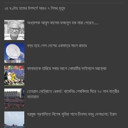
২৪ ঘণ্টায় হামের উপসর্গে আরও ৭ শিশুর মৃত্যু
অধ্যাপক আবুল কাসেম ফজলুল হক মারা গেছেন….
বন্ধ হয়ে গেল দেশের একমাত্র সচল রাডার
কানাডাকে হারিয়ে সবার আগে কোয়ার্টার ফাইনালে মরক্কো
তেহরান মেট্রোতে রেকর্ড: খামেনির শেষবিদায় ঘিরে ৭০ লাখ যাত্রীর
যাতায়াত
হরমুজ প্রণালিতে বিশেষ সুবিধা পাবে চীনসহ বন্ধু দেশগুলো: ইরান