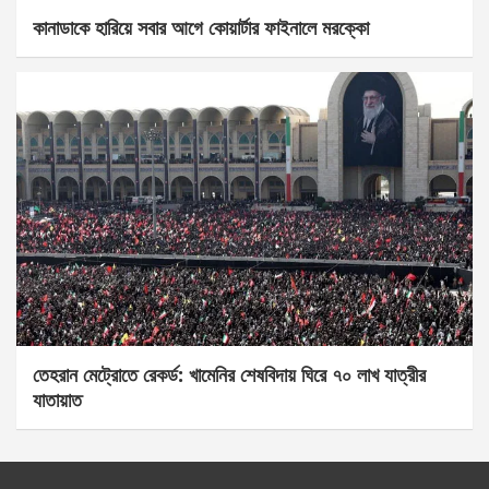
কানাডাকে হারিয়ে সবার আগে কোয়ার্টার ফাইনালে মরক্কো
তেহরান মেট্রোতে রেকর্ড: খামেনির শেষবিদায় ঘিরে ৭০ লাখ যাত্রীর
যাতায়াত