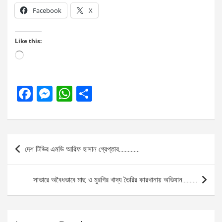
Facebook
X
Like this:
Loading…
F
M
W
S
a
es
h
h
ce
se
at
ar
b
n
s
e
Post
দেশ টিভির এমডি আরিফ হাসান গ্রেপ্তার…………..
o
g
A
navigation
o
er
p
সাভারে অবৈধভাবে মাছ ও মুরগির খাদ্য তৈরির কারখানায় অভিযান……….
k
p