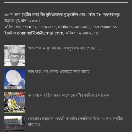
৩৮ মা ভবন (তৃতীয় তলা) বীর মুক্তিযোদ্ধা কুতুবউদ্দিন রোড, সেক্টর #৮ আব্দুল্লাহপুর
উত্তরা পূর্ব, ঢাকা-১২৩০।
অফিস ফোন নম্বরঃ ০২-৪৪৮৯১০১৮, মোবাঃ০১৯৭০৫৭২৯৩৪, ০১৭১৩৩৯৪৭৯৯
ইমেইলঃ channel7bd@gmail.com, অফিসঃ ০২-৪৪৮৯১০১৮
অধ্যাপক আবুল কাসেম ফজলুল হক মারা গেছেন….
বন্ধ হয়ে গেল দেশের একমাত্র সচল রাডার
কানাডাকে হারিয়ে সবার আগে কোয়ার্টার ফাইনালে মরক্কো
তেহরান মেট্রোতে রেকর্ড: খামেনির শেষবিদায় ঘিরে ৭০ লাখ যাত্রীর
যাতায়াত