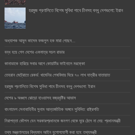
হরমুজ প্রণালিতে বিশেষ সুবিধা পাবে চীনসহ বন্ধু দেশগুলো: ইরান
অধ্যাপক আবুল কাসেম ফজলুল হক মারা গেছেন….
বন্ধ হয়ে গেল দেশের একমাত্র সচল রাডার
কানাডাকে হারিয়ে সবার আগে কোয়ার্টার ফাইনালে মরক্কো
তেহরান মেট্রোতে রেকর্ড: খামেনির শেষবিদায় ঘিরে ৭০ লাখ যাত্রীর যাতায়াত
হরমুজ প্রণালিতে বিশেষ সুবিধা পাবে চীনসহ বন্ধু দেশগুলো: ইরান
দেশের ৯ অঞ্চলে ঝোড়ো হাওয়াসহ বজ্রবৃষ্টির আভাস
বাংলাদেশ সেনাবাহিনীর সুনাম আন্তর্জাতিক অঙ্গনে সুবিদিত: রাষ্ট্রপতি
নিরাপত্তা কৌশল যেন সরকারপ্রধানকে জনগণ থেকে দূরে ঠেলে না দেয়: প্রধানমন্ত্রী
তথ্য মন্ত্রণালয়ের বিদ্যমান আইন যুগোপযোগী করা হবে: তথ্যমন্ত্রী