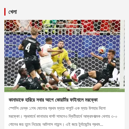
খেলা
কানাডাকে হারিয়ে সবার আগে কোয়ার্টার ফাইনালে মরক্কো
স্পোর্টস ডেস্ক :শেষ ষোলোর প্রথম ম্যাচে দাপুটে এক ম্যাচ উপহার দিলো
মরক্কো। প্রথমার্ধে কানাডার দাপট সামলেও দ্বিতীয়ার্ধে আক্রমণাত্মক খেলায় ৩-০
গোলের জয় তুলে নিয়েছে আটলাস লায়ন্স। এই জয়ে টুর্নামেন্টের প্রথম…