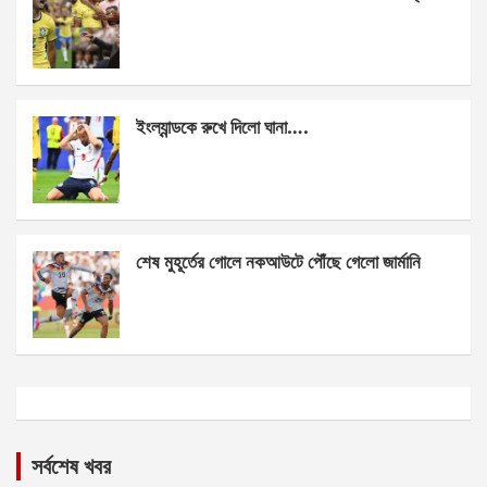
ইংল্যান্ডকে রুখে দিলো ঘানা….
শেষ মুহূর্তের গোলে নকআউটে পৌঁছে গেলো জার্মানি
সর্বশেষ খবর