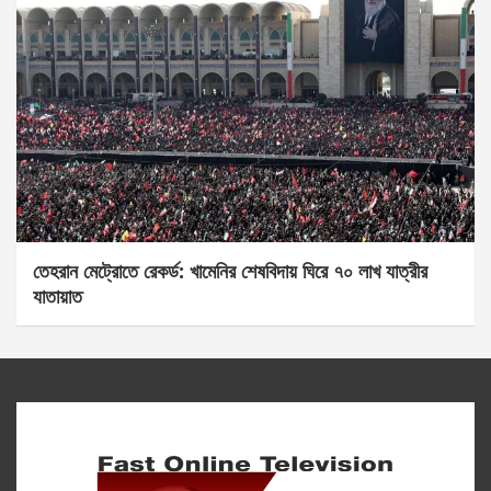
তেহরান মেট্রোতে রেকর্ড: খামেনির শেষবিদায় ঘিরে ৭০ লাখ যাত্রীর
যাতায়াত