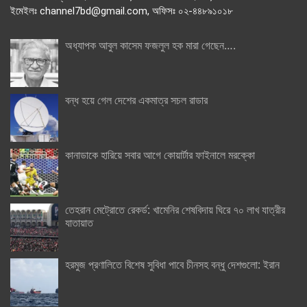
ইমেইলঃ channel7bd@gmail.com, অফিসঃ ০২-৪৪৮৯১০১৮
অধ্যাপক আবুল কাসেম ফজলুল হক মারা গেছেন….
বন্ধ হয়ে গেল দেশের একমাত্র সচল রাডার
কানাডাকে হারিয়ে সবার আগে কোয়ার্টার ফাইনালে মরক্কো
তেহরান মেট্রোতে রেকর্ড: খামেনির শেষবিদায় ঘিরে ৭০ লাখ যাত্রীর
যাতায়াত
হরমুজ প্রণালিতে বিশেষ সুবিধা পাবে চীনসহ বন্ধু দেশগুলো: ইরান