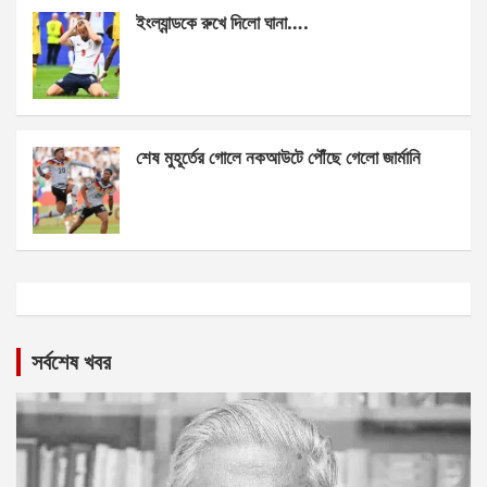
ইংল্যান্ডকে রুখে দিলো ঘানা….
শেষ মুহূর্তের গোলে নকআউটে পৌঁছে গেলো জার্মানি
সর্বশেষ খবর