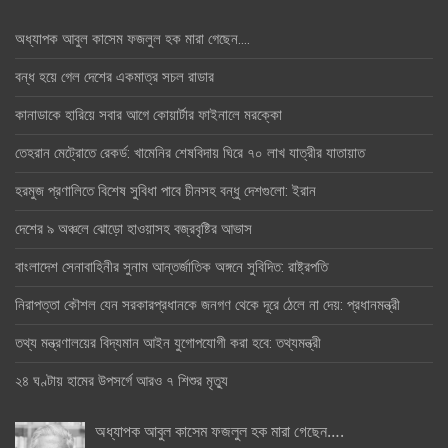
অধ্যাপক আবুল কাসেম ফজলুল হক মারা গেছেন….
বন্ধ হয়ে গেল দেশের একমাত্র সচল রাডার
কানাডাকে হারিয়ে সবার আগে কোয়ার্টার ফাইনালে মরক্কো
তেহরান মেট্রোতে রেকর্ড: খামেনির শেষবিদায় ঘিরে ৭০ লাখ যাত্রীর যাতায়াত
হরমুজ প্রণালিতে বিশেষ সুবিধা পাবে চীনসহ বন্ধু দেশগুলো: ইরান
দেশের ৯ অঞ্চলে ঝোড়ো হাওয়াসহ বজ্রবৃষ্টির আভাস
বাংলাদেশ সেনাবাহিনীর সুনাম আন্তর্জাতিক অঙ্গনে সুবিদিত: রাষ্ট্রপতি
নিরাপত্তা কৌশল যেন সরকারপ্রধানকে জনগণ থেকে দূরে ঠেলে না দেয়: প্রধানমন্ত্রী
তথ্য মন্ত্রণালয়ের বিদ্যমান আইন যুগোপযোগী করা হবে: তথ্যমন্ত্রী
২৪ ঘণ্টায় হামের উপসর্গে আরও ৭ শিশুর মৃত্যু
অধ্যাপক আবুল কাসেম ফজলুল হক মারা গেছেন….