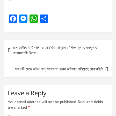
F
M
W
S
a
es
h
h
ce
se
at
ar
b
n
s
e
Post
মনোহরদীতে এতিমখানা ও হাফেজিয়া মাদ্রাসায় সিলিং ফ্যান, নলকূপ ও
o
g
A
navigation
খাদ্যসামগ্রী বিতরণ
o
er
p
k
p
পদ্মা নদী থেকে অবৈধ বালু উত্তোলন বন্ধে অভিযান চালিয়েছে সেনাবাহিনী
Leave a Reply
Your email address will not be published.
Required fields
are marked
*