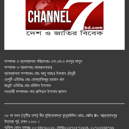
সম্পাদক ও ব্যবস্থাপনা পরিচালকঃ এস.এম.এ মনসুর মাসুদ
সম্পাদক ও প্রকাশকঃ কামরুননাহার
ব্যবস্থাপনা সম্পাদকঃ মোঃ আবু নাছের ইকবাল চৌধুরী
ডেপুটি এডিটরঃ মোঃ মোস্তাফিজুর রহমান খান
জয়েন্ট এডিটরঃ মোঃ রবিউল ইসলাম
সহকারী সম্পাদকঃ শাহ রাশিদুল ইসলাম রাসেল
৩৮ মা ভবন (তৃতীয় তলা) বীর মুক্তিযোদ্ধা কুতুবউদ্দিন রোড, সেক্টর #৮ আব্দুল্লাহপুর
উত্তরা পূর্ব, ঢাকা-১২৩০।
অফিস ফোন নম্বরঃ ০২-৪৪৮৯১০১৮, মোবাঃ০১৯৭০৫৭২৯৩৪, ০১৭১৩৩৯৪৭৯৯