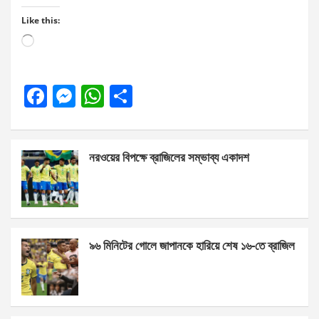
Like this:
Loading…
F
M
W
S
a
es
h
h
ce
se
at
ar
নরওয়ের বিপক্ষে ব্রাজিলের সম্ভাব্য একাদশ
b
n
s
e
o
g
A
o
er
p
k
p
৯৬ মিনিটের গোলে জাপানকে হারিয়ে শেষ ১৬-তে ব্রাজিল