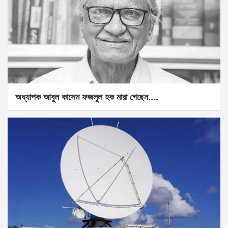
অধ্যাপক আবুল কাসেম ফজলুল হক মারা গেছেন….