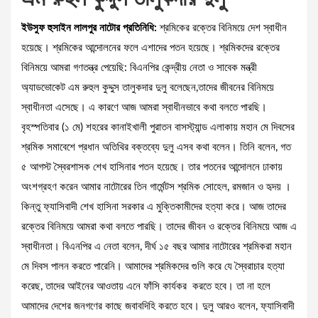
ইউসুফ হুসাইন লালপুর নাটোর প্রতিনিধি:
শ্রমিকের রক্তের বিনিময়ে দেশ স্বাধীন
হয়েছে। শ্রমিকের আন্দোলনের ফলে এশাদের পতন হয়েছে। শ্রমিকদের রক্তের
বিনিময়ে আমরা গণতন্ত্র পেয়েছি: বিএনপির কেন্দ্রীয় নেতা ও সাবেক মন্ত্রী
অ্যাডভোকেট এম রুহুল কুদ্দুস তালুকদার দুলু বলেছেন,তাদের জীবনের বিনিময়ে
স্বাধীনতা এসেছে। এ কারণে আজ আমরা স্বাধীনভাবে কথা বলতে পারছি।
বৃহস্পতিবার (১ মে) শহরের কানাইখালী পুরাতন বাসস্ট্যান্ড এলাকায় মহান মে দিবসের
শ্রমিক সমাবেশে প্রধান অতিথির বক্তব্যে দুলু এসব কথা বলেন। তিনি বলেন, গত
৫ আগস্ট স্বৈরশাসক শেখ হাসিনার পতন হয়েছে। তার পতনের আন্দোলনে ঢাকায়
অংশগ্রহণ করেন আমার নাটোরের তিন গার্মেন্টস শ্রমিক সোহেল, রমজান ও হৃদয় ।
কিন্তু ফ্যাসিবাদী শেখ হাসিনা সরকার এ মুক্তিকামীদের হত্যা করে। আজ তাদের
রক্তের বিনিময়ে আমরা কথা বলতে পারছি। তাদের জীবন ও রক্তের বিনিময়ে আজ এ
স্বাধীনতা। বিএনপির এ নেতা বলেন, দীর্ঘ ১৫ বছর আমার নাটোরের শ্রমিকরা মহান
মে দিবস পালন করতে পারেনি। আমাদের শ্রমিকদের গুলি করে যে স্বৈরাচার হত্যা
করেছ, তাদের আইনের আওতায় এনে ফাঁসি কার্যকর করতে হবে। তা না হলে
আমাদের দেশের জনগণের কাছে জবাবদিহি করতে হবে। দুলু আরও বলেন, ফ্যাসিবাদী