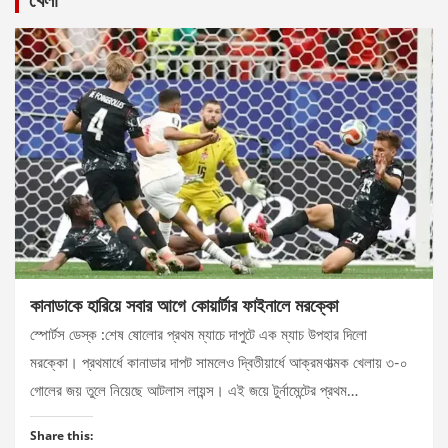
কানাডাকে হারিয়ে সবার আগে কোয়ার্টার ফাইনালে মরক্কো
স্পোর্টস ডেস্ক :শেষ ষোলোর প্রথম ম্যাচে দাপুটে এক ম্যাচ উপহার দিলো
মরক্কো। প্রথমার্ধে কানাডার দাপট সামলেও দ্বিতীয়ার্ধে আক্রমণাত্মক খেলায় ৩-০
গোলের জয় তুলে নিয়েছে আটলাস লায়ন্স। এই জয়ে টুর্নামেন্টের প্রথম…
Share this: