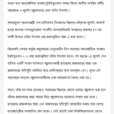
করেন বলে আন্তর্জাতিক অপরাধ ট্র্যাইব্যুনালে সাক্ষ্য দিলেন জাতীয় নাগরিক পার্টির
আহ্বায়ক ও জুলাই আন্দোলনের নেতা নাহিদ ইসলাম।
ক্ষমতাচ্যুত প্রধানমন্ত্রী শেখ হাসিনাসহ তিনজনের বিরুদ্ধে চব্বিশের জুলাই-আগস্টে
ছাত্র জনতার গণঅভ্যুত্থানে সংঘটিত মানবতাবিরোধী অপরাধের মামলায় ৪৭ তম
সাক্ষী হিসেবে নাহিদ ইসলাম তার জবানবন্দিতে আজ এ কথা বলেন।
বিচারপতি গোলাম মর্তুজা মজুমদারের নেতৃত্বাধীন তিন সদস্যের আন্তর্জাতিক অপরাধ
ট্রাইব্যুনাল-১ এ দেয়া জবানবন্দিতে নাহিদ ইসলাম বলেন, গত বছরের ১৪ জুলাই শেখ
হাসিনা একটি সংবাদ সম্মেলনে আন্দোলনকারী ছাত্রদের রাজাকারের বাচ্চা এবং
রাজাকারের নাতিপুতি অভিহিত করে কোটাপ্রথার পক্ষে অবস্থান নেন। মূলত এই
বক্তব্যের মাধ্যমে আন্দোলনকারীদের ওপর আক্রমণের বৈধতা দেয়া হয়।
কারণ, তাঁরা সব সময় দেখেছেন, সরকারের বিরুদ্ধে কোনো ন্যায্য আন্দোলন করা হলে
তাঁদের রাজাকারের বাচ্চা আখ্যা দিয়ে আন্দোলনের ন্যায্যতা নস্যাৎ করা হতো।
ছাত্রদের রাজাকারের বাচ্চা এবং রাজাকারের নাতিপুতি আখ্যায়িত করায় সারা দেশের
ছাত্রছাত্রীরা অপমানিত বোধ করেন। সেই রাতেই ঢাকা বিশ্ববিদ্যালয়সহ দেশের