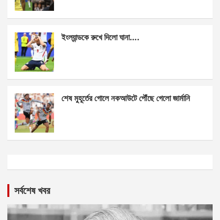
ইংল্যান্ডকে রুখে দিলো ঘানা….
শেষ মুহূর্তের গোলে নকআউটে পৌঁছে গেলো জার্মানি
সর্বশেষ খবর