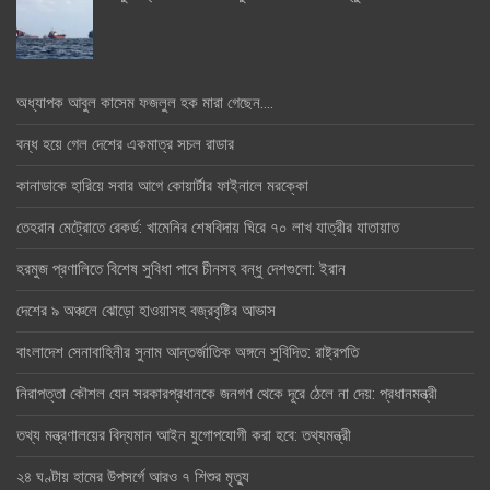
অধ্যাপক আবুল কাসেম ফজলুল হক মারা গেছেন….
বন্ধ হয়ে গেল দেশের একমাত্র সচল রাডার
কানাডাকে হারিয়ে সবার আগে কোয়ার্টার ফাইনালে মরক্কো
তেহরান মেট্রোতে রেকর্ড: খামেনির শেষবিদায় ঘিরে ৭০ লাখ যাত্রীর যাতায়াত
হরমুজ প্রণালিতে বিশেষ সুবিধা পাবে চীনসহ বন্ধু দেশগুলো: ইরান
দেশের ৯ অঞ্চলে ঝোড়ো হাওয়াসহ বজ্রবৃষ্টির আভাস
বাংলাদেশ সেনাবাহিনীর সুনাম আন্তর্জাতিক অঙ্গনে সুবিদিত: রাষ্ট্রপতি
নিরাপত্তা কৌশল যেন সরকারপ্রধানকে জনগণ থেকে দূরে ঠেলে না দেয়: প্রধানমন্ত্রী
তথ্য মন্ত্রণালয়ের বিদ্যমান আইন যুগোপযোগী করা হবে: তথ্যমন্ত্রী
২৪ ঘণ্টায় হামের উপসর্গে আরও ৭ শিশুর মৃত্যু