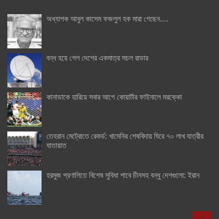
অধ্যাপক আবুল কাসেম ফজলুল হক মারা গেছেন….
বন্ধ হয়ে গেল দেশের একমাত্র সচল রাডার
কানাডাকে হারিয়ে সবার আগে কোয়ার্টার ফাইনালে মরক্কো
তেহরান মেট্রোতে রেকর্ড: খামেনির শেষবিদায় ঘিরে ৭০ লাখ যাত্রীর
যাতায়াত
হরমুজ প্রণালিতে বিশেষ সুবিধা পাবে চীনসহ বন্ধু দেশগুলো: ইরান