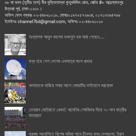
৩৮ মা ভবন (তৃতীয় তলা) বীর মুক্তিযোদ্ধা কুতুবউদ্দিন রোড, সেক্টর #৮ আব্দুল্লাহপুর
উত্তরা পূর্ব, ঢাকা-১২৩০।
অফিস ফোন নম্বরঃ ০২-৪৪৮৯১০১৮, মোবাঃ০১৯৭০৫৭২৯৩৪, ০১৭১৩৩৯৪৭৯৯
ইমেইলঃ channel7bd@gmail.com, অফিসঃ ০২-৪৪৮৯১০১৮
অধ্যাপক আবুল কাসেম ফজলুল হক মারা গেছেন….
বন্ধ হয়ে গেল দেশের একমাত্র সচল রাডার
কানাডাকে হারিয়ে সবার আগে কোয়ার্টার ফাইনালে মরক্কো
তেহরান মেট্রোতে রেকর্ড: খামেনির শেষবিদায় ঘিরে ৭০ লাখ যাত্রীর
যাতায়াত
হরমুজ প্রণালিতে বিশেষ সুবিধা পাবে চীনসহ বন্ধু দেশগুলো: ইরান