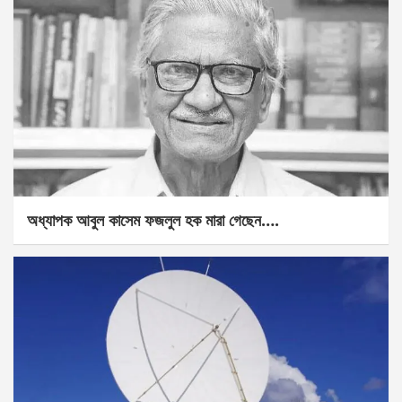
অধ্যাপক আবুল কাসেম ফজলুল হক মারা গেছেন….