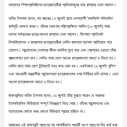
অন্যান্য শিক্ষাপ্রতিষ্ঠানের ছাত্রছাত্রীরা প্রতিবাদমুখর হয়ে রাস্তায় নেমে আসেন।
নাহিদ ইসলাম বলেন, গত বছরের ১৭ জুলাই রাতে দেশব্যাপী ‘কমপ্লিট শাটডাউন’
কর্মসূচি ঘোষণা করেন। তাঁদের ঘোষণার পরিপ্রেক্ষিতে পরদিন (১৮ জুলাই) সারা
দেশের সর্বস্তরের ছাত্র-জনতা রাস্তায় নেমে আসেন। বিশেষত প্রাইভেট
বিশ্ববিদ্যালয় ও মাদ্রাসার ছাত্রছাত্রীরা সেদিন রাজপথে ব্যাপক প্রতিরোধ গড়ে
তোলেন। আন্দোলনের নেতাদের জীবন হুমকির মুখে পড়ে এবং গ্রেপ্তার এড়াতে তাঁরা
আত্মগোপনে চলে যান। সেদিন সারা দেশে অনেক ছাত্রুজনতা আহত ও নিহত হন।
সেদিন রাতে সারা দেশে ইন্টারনেট বন্ধ করে দেয়া হয়। একইভাবে ১৯ জুলাই পুলিশ
এবং আওয়ামী সন্ত্রাসীরা আন্দোলনরত ছাত্রুজনতার ওপর নির্বিচার গুলি চালায়। এতে
অনেক ছাত্রুজনতা আহত ও নিহত হন।
জবানবন্দিতে নাহিদ ইসলাম বলেন, ১৯ জুলাই তাঁরা বুঝতে পারেন যে সরকার
ইলেকট্রনিক মিডিয়াকে সম্পূর্ণ নিয়ন্ত্রণে নিয়ে গেছে। তাঁদের আন্দোলনের এবং
হতাহতদের কোনো খবর কোনো মিডিয়ায় প্রচার হচ্ছিল না।
আজকের এই জবানবন্দি গ্রহণের পর আগামীকাল পরবর্তী অংশ গ্রহণের দিন ধার্য করা