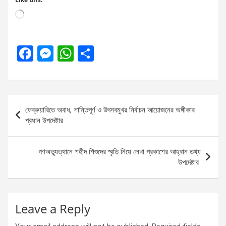
Loading…
F
M
W
S
a
es
h
h
ce
se
at
ar
b
n
s
e
Post
ফেব্রুয়ারিতে অবাধ, শান্তিপূর্ণ ও উৎসবমুখর নির্বাচন আয়োজনের অঙ্গীকার
o
g
A
navigation
প্রধান উপদেষ্টার
o
er
p
k
p
গণঅভ্যুত্থানে শহীদ শিশুদের স্মৃতি নিয়ে লেখা প্রকাশের আহ্বান তথ্য
উপদেষ্টার
Leave a Reply