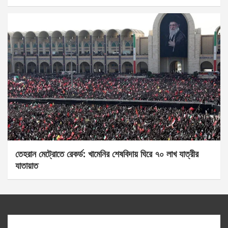
তেহরান মেট্রোতে রেকর্ড: খামেনির শেষবিদায় ঘিরে ৭০ লাখ যাত্রীর
যাতায়াত