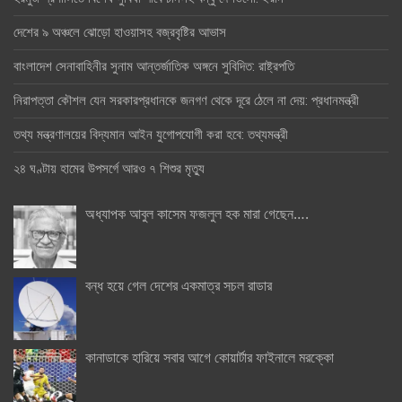
দেশের ৯ অঞ্চলে ঝোড়ো হাওয়াসহ বজ্রবৃষ্টির আভাস
বাংলাদেশ সেনাবাহিনীর সুনাম আন্তর্জাতিক অঙ্গনে সুবিদিত: রাষ্ট্রপতি
নিরাপত্তা কৌশল যেন সরকারপ্রধানকে জনগণ থেকে দূরে ঠেলে না দেয়: প্রধানমন্ত্রী
তথ্য মন্ত্রণালয়ের বিদ্যমান আইন যুগোপযোগী করা হবে: তথ্যমন্ত্রী
২৪ ঘণ্টায় হামের উপসর্গে আরও ৭ শিশুর মৃত্যু
অধ্যাপক আবুল কাসেম ফজলুল হক মারা গেছেন….
বন্ধ হয়ে গেল দেশের একমাত্র সচল রাডার
কানাডাকে হারিয়ে সবার আগে কোয়ার্টার ফাইনালে মরক্কো