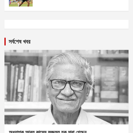
সর্বশেষ খবর
অধ্যাপক আবুল কাসেম ফজলুল হক মারা গেছেন….