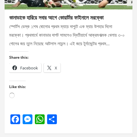
কানাডাকে হারিয়ে সবার আগে কোয়ার্টার ফাইনালে মরক্কো
স্পোর্টস ডেস্ক :শেষ ষোলোর প্রথম ম্যাচে দাপুটে এক ম্যাচ উপহার দিলো
মরক্কো। প্রথমার্ধে কানাডার দাপট সামলেও দ্বিতীয়ার্ধে আক্রমণাত্মক খেলায় ৩-০
গোলের জয় তুলে নিয়েছে আটলাস লায়ন্স। এই জয়ে টুর্নামেন্টের প্রথম…
Share this:
Facebook
X
Like this:
Loading…
F
M
W
S
a
es
h
h