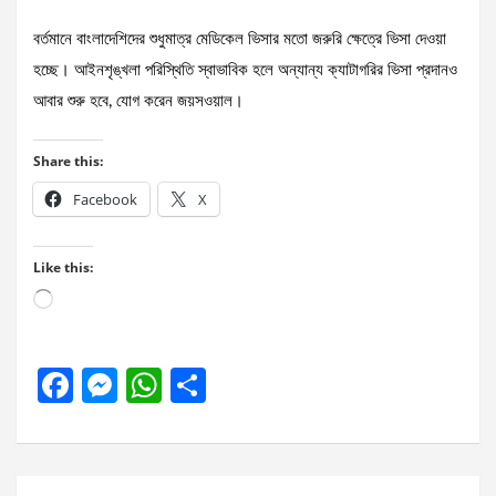
বর্তমানে বাংলাদেশিদের শুধুমাত্র মেডিকেল ভিসার মতো জরুরি ক্ষেত্রে ভিসা দেওয়া
হচ্ছে। আইনশৃঙ্খলা পরিস্থিতি স্বাভাবিক হলে অন্যান্য ক্যাটাগরির ভিসা প্রদানও
আবার শুরু হবে, যোগ করেন জয়সওয়াল।
Share this:
Facebook
X
Like this:
Loading…
F
M
W
S
a
es
h
h
ce
se
at
ar
b
n
s
e
Post