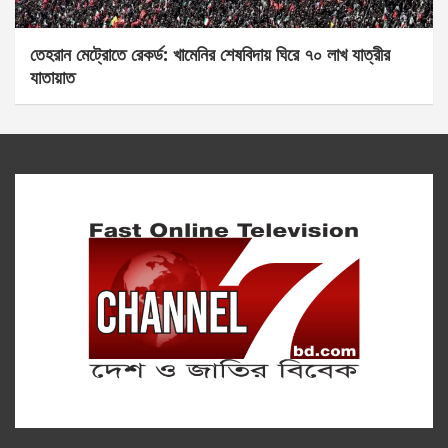
তেহরান মেট্রোতে রেকর্ড: খামেনির শেষবিদায় ঘিরে ৭০ লাখ যাত্রীর
যাতায়াত