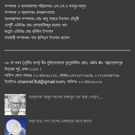
সম্পাদক ও ব্যবস্থাপনা পরিচালকঃ এস.এম.এ মনসুর মাসুদ
সম্পাদক ও প্রকাশকঃ কামরুননাহার
ব্যবস্থাপনা সম্পাদকঃ মোঃ আবু নাছের ইকবাল চৌধুরী
ডেপুটি এডিটরঃ মোঃ মোস্তাফিজুর রহমান খান
জয়েন্ট এডিটরঃ মোঃ রবিউল ইসলাম
সহকারী সম্পাদকঃ শাহ রাশিদুল ইসলাম রাসেল
৩৮ মা ভবন (তৃতীয় তলা) বীর মুক্তিযোদ্ধা কুতুবউদ্দিন রোড, সেক্টর #৮ আব্দুল্লাহপুর
উত্তরা পূর্ব, ঢাকা-১২৩০।
অফিস ফোন নম্বরঃ ০২-৪৪৮৯১০১৮, মোবাঃ০১৯৭০৫৭২৯৩৪, ০১৭১৩৩৯৪৭৯৯
ইমেইলঃ channel7bd@gmail.com, অফিসঃ ০২-৪৪৮৯১০১৮
অধ্যাপক আবুল কাসেম ফজলুল হক মারা গেছেন….
বন্ধ হয়ে গেল দেশের একমাত্র সচল রাডার