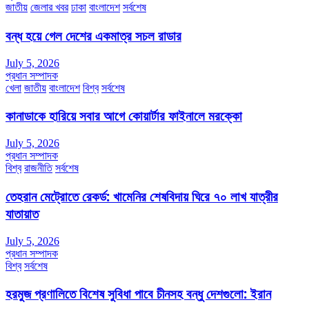
জাতীয়
জেলার খবর
ঢাকা
বাংলাদেশ
সর্বশেষ
বন্ধ হয়ে গেল দেশের একমাত্র সচল রাডার
July 5, 2026
প্রধান সম্পাদক
খেলা
জাতীয়
বাংলাদেশ
বিশ্ব
সর্বশেষ
কানাডাকে হারিয়ে সবার আগে কোয়ার্টার ফাইনালে মরক্কো
July 5, 2026
প্রধান সম্পাদক
বিশ্ব
রাজনীতি
সর্বশেষ
তেহরান মেট্রোতে রেকর্ড: খামেনির শেষবিদায় ঘিরে ৭০ লাখ যাত্রীর
যাতায়াত
July 5, 2026
প্রধান সম্পাদক
বিশ্ব
সর্বশেষ
হরমুজ প্রণালিতে বিশেষ সুবিধা পাবে চীনসহ বন্ধু দেশগুলো: ইরান