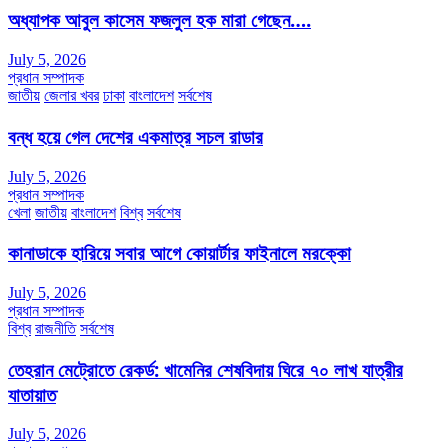
অধ্যাপক আবুল কাসেম ফজলুল হক মারা গেছেন….
July 5, 2026
প্রধান সম্পাদক
জাতীয়
জেলার খবর
ঢাকা
বাংলাদেশ
সর্বশেষ
বন্ধ হয়ে গেল দেশের একমাত্র সচল রাডার
July 5, 2026
প্রধান সম্পাদক
খেলা
জাতীয়
বাংলাদেশ
বিশ্ব
সর্বশেষ
কানাডাকে হারিয়ে সবার আগে কোয়ার্টার ফাইনালে মরক্কো
July 5, 2026
প্রধান সম্পাদক
বিশ্ব
রাজনীতি
সর্বশেষ
তেহরান মেট্রোতে রেকর্ড: খামেনির শেষবিদায় ঘিরে ৭০ লাখ যাত্রীর
যাতায়াত
July 5, 2026