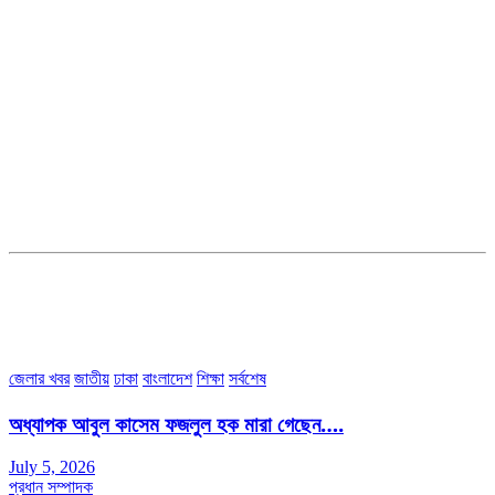
সম্পাদক ও ব্যবস্থাপনা পরিচালকঃ এস.এম.এ মনসুর মাসুদ
সম্পাদক ও প্রকাশকঃ কামরুননাহার
ব্যবস্থাপনা সম্পাদকঃ মোঃ আবু নাছের ইকবাল চৌধুরী
ডেপুটি এডিটরঃ মোঃ মোস্তাফিজুর রহমান খান
জয়েন্ট এডিটরঃ মোঃ রবিউল ইসলাম
সহকারী সম্পাদকঃ শাহ রাশিদুল ইসলাম রাসেল
৩৮ মা ভবন (তৃতীয় তলা) বীর মুক্তিযোদ্ধা কুতুবউদ্দিন রোড, সেক্টর #৮ আব্দুল্লাহপুর
উত্তরা পূর্ব, ঢাকা-১২৩০।
অফিস ফোন নম্বরঃ ০২-৪৪৮৯১০১৮, মোবাঃ০১৯৭০৫৭২৯৩৪, ০১৭১৩৩৯৪৭৯৯
ইমেইলঃ channel7bd@gmail.com, অফিসঃ ০২-৪৪৮৯১০১৮
জেলার খবর
জাতীয়
ঢাকা
বাংলাদেশ
শিক্ষা
সর্বশেষ
অধ্যাপক আবুল কাসেম ফজলুল হক মারা গেছেন….
July 5, 2026
প্রধান সম্পাদক