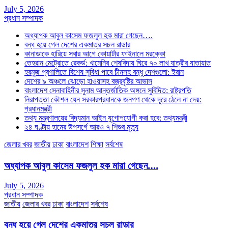
July 5, 2026
প্রধান সম্পাদক
অধ্যাপক আবুল কাসেম ফজলুল হক মারা গেছেন….
বন্ধ হয়ে গেল দেশের একমাত্র সচল রাডার
কানাডাকে হারিয়ে সবার আগে কোয়ার্টার ফাইনালে মরক্কো
তেহরান মেট্রোতে রেকর্ড: খামেনির শেষবিদায় ঘিরে ৭০ লাখ যাত্রীর যাতায়াত
হরমুজ প্রণালিতে বিশেষ সুবিধা পাবে চীনসহ বন্ধু দেশগুলো: ইরান
দেশের ৯ অঞ্চলে ঝোড়ো হাওয়াসহ বজ্রবৃষ্টির আভাস
বাংলাদেশ সেনাবাহিনীর সুনাম আন্তর্জাতিক অঙ্গনে সুবিদিত: রাষ্ট্রপতি
নিরাপত্তা কৌশল যেন সরকারপ্রধানকে জনগণ থেকে দূরে ঠেলে না দেয়:
প্রধানমন্ত্রী
তথ্য মন্ত্রণালয়ের বিদ্যমান আইন যুগোপযোগী করা হবে: তথ্যমন্ত্রী
২৪ ঘণ্টায় হামের উপসর্গে আরও ৭ শিশুর মৃত্যু
জেলার খবর
জাতীয়
ঢাকা
বাংলাদেশ
শিক্ষা
সর্বশেষ
অধ্যাপক আবুল কাসেম ফজলুল হক মারা গেছেন….
July 5, 2026
প্রধান সম্পাদক
জাতীয়
জেলার খবর
ঢাকা
বাংলাদেশ
সর্বশেষ
বন্ধ হয়ে গেল দেশের একমাত্র সচল রাডার