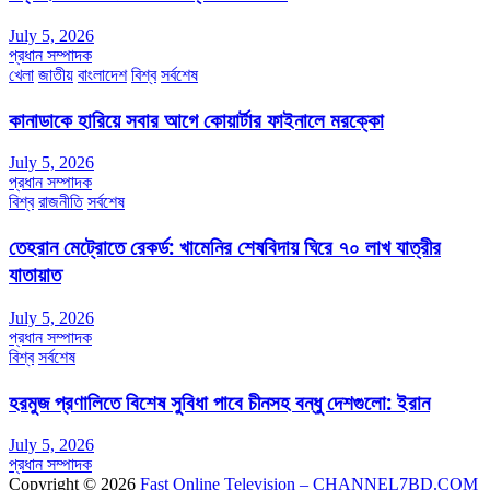
July 5, 2026
প্রধান সম্পাদক
খেলা
জাতীয়
বাংলাদেশ
বিশ্ব
সর্বশেষ
কানাডাকে হারিয়ে সবার আগে কোয়ার্টার ফাইনালে মরক্কো
July 5, 2026
প্রধান সম্পাদক
বিশ্ব
রাজনীতি
সর্বশেষ
তেহরান মেট্রোতে রেকর্ড: খামেনির শেষবিদায় ঘিরে ৭০ লাখ যাত্রীর
যাতায়াত
July 5, 2026
প্রধান সম্পাদক
বিশ্ব
সর্বশেষ
হরমুজ প্রণালিতে বিশেষ সুবিধা পাবে চীনসহ বন্ধু দেশগুলো: ইরান
July 5, 2026
প্রধান সম্পাদক
Copyright © 2026
Fast Online Television – CHANNEL7BD.COM