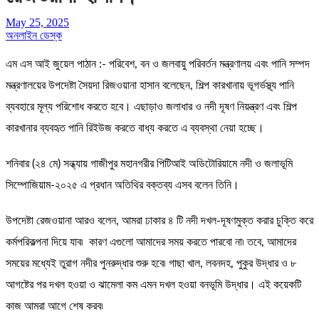
May 25, 2025
অনলাইন ডেস্ক
এম এস আই জুয়েল পাঠান :- পরিবেশ, বন ও জলবায়ু পরিবর্তন মন্ত্রণালয় এবং পানি সম্পদ
মন্ত্রণালয়ের উপদেষ্টা সৈয়দা রিজওয়ানা হাসান বলেছেন, শিল্প কারখানায় ভূগর্ভস্থ্য পানি
ব্যবহারে মূল্য পরিশোধ করতে হবে। এছাড়াও জলাধার ও নদী দূষণ নিয়ন্ত্রণ এবং শিল্প
কারখানার ব্যবহৃত পানি রিইউজ করতে বাধ্য করতে এ ব্যবস্থা নেয়া হচ্ছে।
শনিবার (২৪ মে) সন্ধ্যায় গাজীপুর মহানগরীর পিটিআই অডিটোরিয়ামে নদী ও জলাভূমি
সিম্পোজিয়াম-২০২৫ এ প্রধান অতিথির বক্তব্য এসব বলেন তিনি।
উপদেষ্টা রেজওয়ানা আরও বলেন, আমরা ঢাকার ৪ টি নদী দখল-দূষণমুক্ত করার চুক্তি করে
কর্মপরিকল্পনা দিয়ে যাব৷ কারণ এগুলো আমাদের সময় করতে পারবো না৷ তবে, আমাদের
সময়ের মধ্যেই তুরাগ নদীর পুনরুদ্ধার শুরু হবে৷ গাছা খাল, লবনদহ, পুকুর উদ্ধার ও ৮
আগষ্টের পর দখল হওয়া ও ঝামেলা কম এমন দখল হওয়া বনভূমি উদ্ধার। এই কয়েকটি
কাজ আমরা আগে শেষ করব৷