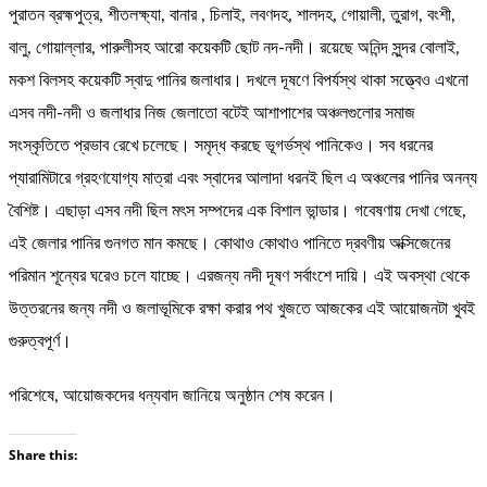
পুরাতন ব্রহ্মপুত্র, শীতলক্ষ্যা, বানার , চিলাই, লবণদহ, শালদহ, গোয়ালী, তুরাগ, বংশী,
বালু, গোয়াল্লার, পারুলীসহ আরো কয়েকটি ছোট নদ-নদী। রয়েছে অনিন্দ সুন্দর বোলাই,
মকশ বিলসহ কয়েকটি স্বাদু পানির জলাধার। দখলে দূষণে বিপর্যস্থ থাকা সত্ত্বেও এখনো
এসব নদী-নদী ও জলাধার নিজ জেলাতো বটেই আশাপাশের অঞ্চলগুলোর সমাজ
সংস্কৃতিতে প্রভাব রেখে চলেছে। সমৃদ্ধ করছে ভূগর্ভস্থ পানিকেও। সব ধরনের
প্যারামিটারে গ্রহণযোগ্য মাত্রা এবং স্বাদের আলাদা ধরনই ছিল এ অঞ্চলের পানির অনন্য
বৈশিষ্ট। এছাড়া এসব নদী ছিল মৎস সম্পদের এক বিশাল ভান্ডার। গবেষণায় দেখা গেছে,
এই জেলার পানির গুনগত মান কমছে। কোথাও কোথাও পানিতে দ্রবণীয় অক্সিজেনের
পরিমান শূন্যের ঘরেও চলে যাচ্ছে। এরজন্য নদী দূষণ সর্বাংশে দায়ি। এই অবস্থা থেকে
উত্তরনের জন্য নদী ও জলাভূমিকে রক্ষা করার পথ খুজতে আজকের এই আয়োজনটা খুবই
গুরুত্বপূর্ণ।
পরিশেষে, আয়োজকদের ধন্যবাদ জানিয়ে অনুষ্ঠান শেষ করেন।
Share this: