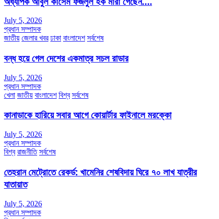
অধ্যাপক আবুল কাসেম ফজলুল হক মারা গেছেন….
July 5, 2026
প্রধান সম্পাদক
জাতীয়
জেলার খবর
ঢাকা
বাংলাদেশ
সর্বশেষ
বন্ধ হয়ে গেল দেশের একমাত্র সচল রাডার
July 5, 2026
প্রধান সম্পাদক
খেলা
জাতীয়
বাংলাদেশ
বিশ্ব
সর্বশেষ
কানাডাকে হারিয়ে সবার আগে কোয়ার্টার ফাইনালে মরক্কো
July 5, 2026
প্রধান সম্পাদক
বিশ্ব
রাজনীতি
সর্বশেষ
তেহরান মেট্রোতে রেকর্ড: খামেনির শেষবিদায় ঘিরে ৭০ লাখ যাত্রীর
যাতায়াত
July 5, 2026
প্রধান সম্পাদক