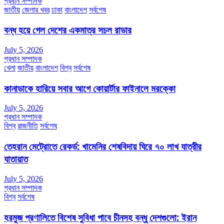
প্রধান সম্পাদক
জাতীয়
জেলার খবর
ঢাকা
বাংলাদেশ
সর্বশেষ
বন্ধ হয়ে গেল দেশের একমাত্র সচল রাডার
July 5, 2026
প্রধান সম্পাদক
খেলা
জাতীয়
বাংলাদেশ
বিশ্ব
সর্বশেষ
কানাডাকে হারিয়ে সবার আগে কোয়ার্টার ফাইনালে মরক্কো
July 5, 2026
প্রধান সম্পাদক
বিশ্ব
রাজনীতি
সর্বশেষ
তেহরান মেট্রোতে রেকর্ড: খামেনির শেষবিদায় ঘিরে ৭০ লাখ যাত্রীর
যাতায়াত
July 5, 2026
প্রধান সম্পাদক
বিশ্ব
সর্বশেষ
হরমুজ প্রণালিতে বিশেষ সুবিধা পাবে চীনসহ বন্ধু দেশগুলো: ইরান