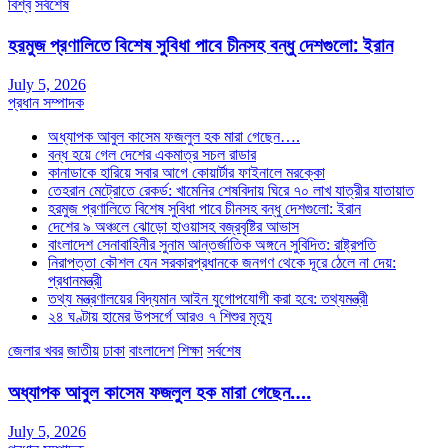
বিশ্ব
সর্বশেষ
হরমুজ প্রণালিতে বিশেষ সুবিধা পাবে চীনসহ বন্ধু দেশগুলো: ইরান
July 5, 2026
প্রধান সম্পাদক
অধ্যাপক আবুল কাসেম ফজলুল হক মারা গেছেন….
বন্ধ হয়ে গেল দেশের একমাত্র সচল রাডার
কানাডাকে হারিয়ে সবার আগে কোয়ার্টার ফাইনালে মরক্কো
তেহরান মেট্রোতে রেকর্ড: খামেনির শেষবিদায় ঘিরে ৭০ লাখ যাত্রীর যাতায়াত
হরমুজ প্রণালিতে বিশেষ সুবিধা পাবে চীনসহ বন্ধু দেশগুলো: ইরান
দেশের ৯ অঞ্চলে ঝোড়ো হাওয়াসহ বজ্রবৃষ্টির আভাস
বাংলাদেশ সেনাবাহিনীর সুনাম আন্তর্জাতিক অঙ্গনে সুবিদিত: রাষ্ট্রপতি
নিরাপত্তা কৌশল যেন সরকারপ্রধানকে জনগণ থেকে দূরে ঠেলে না দেয়:
প্রধানমন্ত্রী
তথ্য মন্ত্রণালয়ের বিদ্যমান আইন যুগোপযোগী করা হবে: তথ্যমন্ত্রী
২৪ ঘণ্টায় হামের উপসর্গে আরও ৭ শিশুর মৃত্যু
জেলার খবর
জাতীয়
ঢাকা
বাংলাদেশ
শিক্ষা
সর্বশেষ
অধ্যাপক আবুল কাসেম ফজলুল হক মারা গেছেন….
July 5, 2026