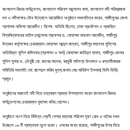
বাংলাদেশ রিভার ফাউন্ডেশন, বাংলাদেশ পরিবেশ আন্দোলন বাপা, বাংলাদেশ নদী পরিব্রাজক
দল ও নদীপক্ষের যৌথ উদ্যোগে আয়োজিত অনুষ্ঠানে সভাপতিত্ব করেন, গাজীপুরের জেলা
প্রশাসক নাফিসা আরেফীন। বিশেষ অতিথি ছিলেন, ঢাকা প্রকৌশল ও প্রযক্তি
বিশ্ববিদ্যালয়ের ভাইস চ্যান্সেলর প্রফেসর ড. মোহাম্মদ জয়নাল আবেদীন, গাজীপুর
উন্নয়ন কর্তৃপক্ষের চেয়ারম্যান মোহাম্মদ আব্দুল মান্নান, গাজীপুর মহানগর পুলিশের
অতিরিক্ত পুলিশ কমিশনার (প্রশাসন ও অর্থ) মোহাম্মদ জাহিদুল হাসান, গাজীপুর জেলার
পুলিশ সুপার ড. চৌধুরী মো. জাবের সাদেক, বহুমুখী পাটপণ্য উৎপাদন ও রপ্তানীকারক
সমিতিরি সভাপতি মো: রাশেদুল করিম মুন্না,জনাব মোঃ মাহিউল ইসলাম( ডিসি ডিবি)
প্রমুখ।
অনুষ্ঠানের শুরুতেই নদী নিয়ে তথ্যবহুল প্রবন্ধ উপস্থাপন করেন বাংলাদেশ রিভার
ফাউন্ডেশনের চেয়ারম্যান মুহাম্মদ মনির হোসেন।
অনুষ্ঠানে অংশ নিয়ে বিভিন্ন শ্রেণী পেশার বক্তারা পরিবেশ দূষণ রোধ ও অবৈধ দখল
উচ্ছেদে ১৬ টি প্রস্তাবনা তুলে ধরেন। এসবের মধ্যে রয়েছে, গাজীপুরের উপর দিয়ে