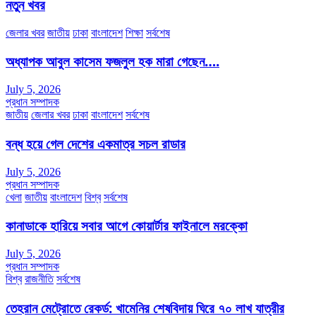
নতুন খবর
জেলার খবর
জাতীয়
ঢাকা
বাংলাদেশ
শিক্ষা
সর্বশেষ
অধ্যাপক আবুল কাসেম ফজলুল হক মারা গেছেন….
July 5, 2026
প্রধান সম্পাদক
জাতীয়
জেলার খবর
ঢাকা
বাংলাদেশ
সর্বশেষ
বন্ধ হয়ে গেল দেশের একমাত্র সচল রাডার
July 5, 2026
প্রধান সম্পাদক
খেলা
জাতীয়
বাংলাদেশ
বিশ্ব
সর্বশেষ
কানাডাকে হারিয়ে সবার আগে কোয়ার্টার ফাইনালে মরক্কো
July 5, 2026
প্রধান সম্পাদক
বিশ্ব
রাজনীতি
সর্বশেষ
তেহরান মেট্রোতে রেকর্ড: খামেনির শেষবিদায় ঘিরে ৭০ লাখ যাত্রীর