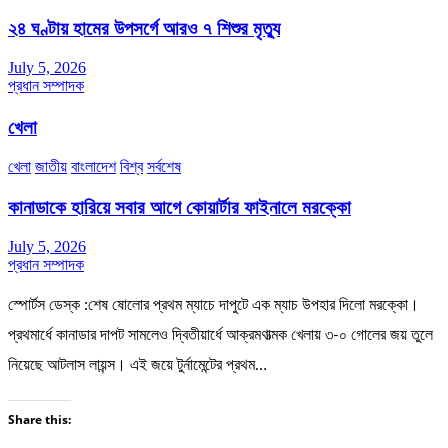
২৪ ঘণ্টায় হামের উপসর্গে আরও ৭ শিশুর মৃত্যু
July 5, 2026
প্রধান সম্পাদক
খেলা
খেলা
জাতীয়
বাংলাদেশ
বিশ্ব
সর্বশেষ
কানাডাকে হারিয়ে সবার আগে কোয়ার্টার ফাইনালে মরক্কো
July 5, 2026
প্রধান সম্পাদক
স্পোর্টস ডেস্ক :শেষ ষোলোর প্রথম ম্যাচে দাপুটে এক ম্যাচ উপহার দিলো মরক্কো।
প্রথমার্ধে কানাডার দাপট সামলেও দ্বিতীয়ার্ধে আক্রমণাত্মক খেলায় ৩-০ গোলের জয় তুলে
নিয়েছে আটলাস লায়ন্স। এই জয়ে টুর্নামেন্টের প্রথম…
Share this: