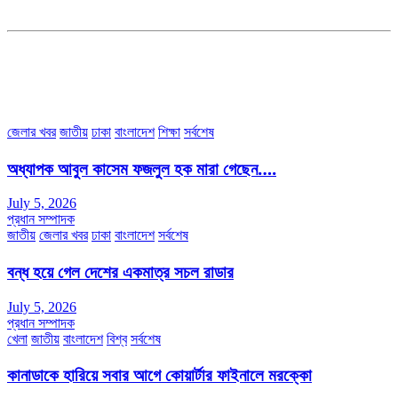
সহকারী সম্পাদকঃ শাহ রাশিদুল ইসলাম রাসেল
৩৮ মা ভবন (তৃতীয় তলা) বীর মুক্তিযোদ্ধা কুতুবউদ্দিন রোড, সেক্টর #৮ আব্দুল্লাহপুর
উত্তরা পূর্ব, ঢাকা-১২৩০।
অফিস ফোন নম্বরঃ ০২-৪৪৮৯১০১৮, মোবাঃ০১৯৭০৫৭২৯৩৪, ০১৭১৩৩৯৪৭৯৯
ইমেইলঃ channel7bd@gmail.com, অফিসঃ ০২-৪৪৮৯১০১৮
জেলার খবর
জাতীয়
ঢাকা
বাংলাদেশ
শিক্ষা
সর্বশেষ
অধ্যাপক আবুল কাসেম ফজলুল হক মারা গেছেন….
July 5, 2026
প্রধান সম্পাদক
জাতীয়
জেলার খবর
ঢাকা
বাংলাদেশ
সর্বশেষ
বন্ধ হয়ে গেল দেশের একমাত্র সচল রাডার
July 5, 2026
প্রধান সম্পাদক
খেলা
জাতীয়
বাংলাদেশ
বিশ্ব
সর্বশেষ
কানাডাকে হারিয়ে সবার আগে কোয়ার্টার ফাইনালে মরক্কো