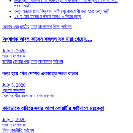
নিরাপত্তা কৌশল যেন সরকারপ্রধানকে জনগণ থেকে দূরে ঠেলে না দেয়:
প্রধানমন্ত্রী
তথ্য মন্ত্রণালয়ের বিদ্যমান আইন যুগোপযোগী করা হবে: তথ্যমন্ত্রী
২৪ ঘণ্টায় হামের উপসর্গে আরও ৭ শিশুর মৃত্যু
জেলার খবর
জাতীয়
ঢাকা
বাংলাদেশ
শিক্ষা
সর্বশেষ
অধ্যাপক আবুল কাসেম ফজলুল হক মারা গেছেন….
July 5, 2026
প্রধান সম্পাদক
জাতীয়
জেলার খবর
ঢাকা
বাংলাদেশ
সর্বশেষ
বন্ধ হয়ে গেল দেশের একমাত্র সচল রাডার
July 5, 2026
প্রধান সম্পাদক
খেলা
জাতীয়
বাংলাদেশ
বিশ্ব
সর্বশেষ
কানাডাকে হারিয়ে সবার আগে কোয়ার্টার ফাইনালে মরক্কো
July 5, 2026
প্রধান সম্পাদক
বিশ্ব
রাজনীতি
সর্বশেষ