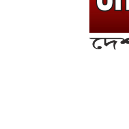
সম্পাদক ও ব্যবস্থাপনা পরিচালকঃ এস.এম.এ মনসুর মাসুদ
সম্পাদক ও প্রকাশকঃ কামরুননাহার
ব্যবস্থাপনা সম্পাদকঃ মোঃ আবু নাছের ইকবাল চৌধুরী
ডেপুটি এডিটরঃ মোঃ মোস্তাফিজুর রহমান খান
জয়েন্ট এডিটরঃ মোঃ রবিউল ইসলাম