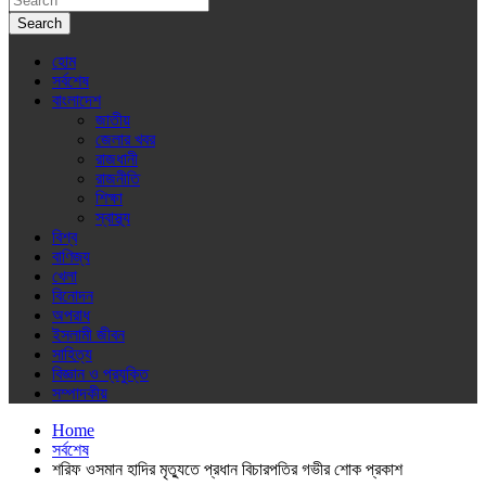
Search
হোম
সর্বশেষ
বাংলাদেশ
জাতীয়
জেলার খবর
রাজধানী
রাজনীতি
শিক্ষা
স্বাস্থ্য
বিশ্ব
বাণিজ্য
খেলা
বিনোদন
অপরাধ
ইসলামী জীবন
সাহিত্য
বিজ্ঞান ও প্রযুক্তি
সম্পাদকীয়
Home
সর্বশেষ
শরিফ ওসমান হাদির মৃত্যুতে প্রধান বিচারপতির গভীর শোক প্রকাশ