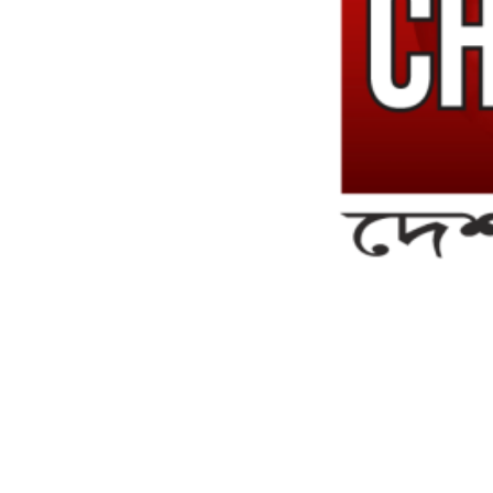
সম্পাদক ও ব্যবস্থাপনা পরিচালকঃ এস.এম.এ মনসুর মাসুদ
সম্পাদক ও প্রকাশকঃ কামরুননাহার