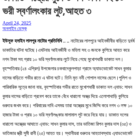
ভরী স্বর্ণালংকার লুট,আহত ৩
April 24, 2025
অনলাইন ডেস্ক
ইউসুফ হসাইন লালপুর নাটোর প্রতিনিধি .. ..
নাটোরের লালপুরে আইনজীবীর বাড়িতে দুর্ধর্ষ
ডাকাতির ঘটনা ঘটেছে।এঘটনায় আইনজীবী ও মহিলা সহ ৩ জনকে কুপিয়ে আহত করে
নগদ টাকা সহ প্রায় ১০ ভরি স্বর্ণালংকার লুটে নিয়ে গেছে মুখোশধারী ডাকাত দল।
বৃহস্পতিবার (২৪ এপ্রিল) উপজেলার চকবাদেকুলপাড়া গ্রামে অ্যাডভোকেট সাধন কুমার
দাসের বাড়িতে গভীর রাতে এ ঘটনা ঘটে। তিনি মৃত ননী গোপাল দাসের ছেলে।পুলিশ ও
পারিবারিক সূত্রে জানা যায়, বৃহস্পতিবার গভীর রাতে মুখোশধারী ডাকাত দল এ্যাড: সাধন
কুমার দাসের বাড়িতে প্রবেশ করে তাকে বেঁধে ধারালো অস্ত্র দিয়ে এলোপাথাড়ি কুপিয়ে
গুরুতর জখম করে। পরিবারের দাবি এসময় তারা অস্ত্রের মুখে জিম্মি করে নগদ ৩ লক্ষ ১০
হাজার টাকা ও প্রায় ১০ ভরি স্বর্ণালঙ্কার মালামাল লুট করে নিয়ে যায়। ডাকাত দলের
ধারালো অস্ত্রের আঘাতে এ্যাড: সাধন কুমার দাস, তার ভাতিজা রিপন কুমার দাস (৩৫) ও
ভাতিজার স্ত্রী সুমী রানী (২৫) আহত হয়। স্থানীয়রা গুরুতর আহতাবস্থায় এ্যাডভোকেট