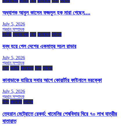
জেলার খবর
জাতীয়
ঢাকা
বাংলাদেশ
শিক্ষা
সর্বশেষ
অধ্যাপক আবুল কাসেম ফজলুল হক মারা গেছেন….
July 5, 2026
প্রধান সম্পাদক
জাতীয়
জেলার খবর
ঢাকা
বাংলাদেশ
সর্বশেষ
বন্ধ হয়ে গেল দেশের একমাত্র সচল রাডার
July 5, 2026
প্রধান সম্পাদক
খেলা
জাতীয়
বাংলাদেশ
বিশ্ব
সর্বশেষ
কানাডাকে হারিয়ে সবার আগে কোয়ার্টার ফাইনালে মরক্কো
July 5, 2026
প্রধান সম্পাদক
বিশ্ব
রাজনীতি
সর্বশেষ
তেহরান মেট্রোতে রেকর্ড: খামেনির শেষবিদায় ঘিরে ৭০ লাখ যাত্রীর
যাতায়াত