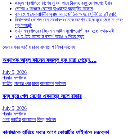
হরমুজ প্রণালিতে বিশেষ সুবিধা পাবে চীনসহ বন্ধু দেশগুলো: ইরান
দেশের ৯ অঞ্চলে ঝোড়ো হাওয়াসহ বজ্রবৃষ্টির আভাস
বাংলাদেশ সেনাবাহিনীর সুনাম আন্তর্জাতিক অঙ্গনে সুবিদিত: রাষ্ট্রপতি
নিরাপত্তা কৌশল যেন সরকারপ্রধানকে জনগণ থেকে দূরে ঠেলে না দেয়:
প্রধানমন্ত্রী
তথ্য মন্ত্রণালয়ের বিদ্যমান আইন যুগোপযোগী করা হবে: তথ্যমন্ত্রী
২৪ ঘণ্টায় হামের উপসর্গে আরও ৭ শিশুর মৃত্যু
জেলার খবর
জাতীয়
ঢাকা
বাংলাদেশ
শিক্ষা
সর্বশেষ
অধ্যাপক আবুল কাসেম ফজলুল হক মারা গেছেন….
July 5, 2026
প্রধান সম্পাদক
জাতীয়
জেলার খবর
ঢাকা
বাংলাদেশ
সর্বশেষ
বন্ধ হয়ে গেল দেশের একমাত্র সচল রাডার
July 5, 2026
প্রধান সম্পাদক
খেলা
জাতীয়
বাংলাদেশ
বিশ্ব
সর্বশেষ
কানাডাকে হারিয়ে সবার আগে কোয়ার্টার ফাইনালে মরক্কো