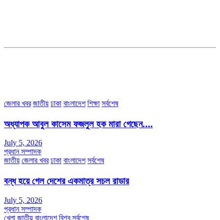
ব্যবস্থাপনা সম্পাদকঃ মোঃ আবু নাছের ইকবাল চৌধুরী
ডেপুটি এডিটরঃ মোঃ মোস্তাফিজুর রহমান খান
জয়েন্ট এডিটরঃ মোঃ রবিউল ইসলাম
সহকারী সম্পাদকঃ শাহ রাশিদুল ইসলাম রাসেল
৩৮ মা ভবন (তৃতীয় তলা) বীর মুক্তিযোদ্ধা কুতুবউদ্দিন রোড, সেক্টর #৮ আব্দুল্লাহপুর
উত্তরা পূর্ব, ঢাকা-১২৩০।
অফিস ফোন নম্বরঃ ০২-৪৪৮৯১০১৮, মোবাঃ০১৯৭০৫৭২৯৩৪, ০১৭১৩৩৯৪৭৯৯
ইমেইলঃ channel7bd@gmail.com, অফিসঃ ০২-৪৪৮৯১০১৮
জেলার খবর
জাতীয়
ঢাকা
বাংলাদেশ
শিক্ষা
সর্বশেষ
অধ্যাপক আবুল কাসেম ফজলুল হক মারা গেছেন….
July 5, 2026
প্রধান সম্পাদক
জাতীয়
জেলার খবর
ঢাকা
বাংলাদেশ
সর্বশেষ
বন্ধ হয়ে গেল দেশের একমাত্র সচল রাডার
July 5, 2026
প্রধান সম্পাদক
খেলা
জাতীয়
বাংলাদেশ
বিশ্ব
সর্বশেষ