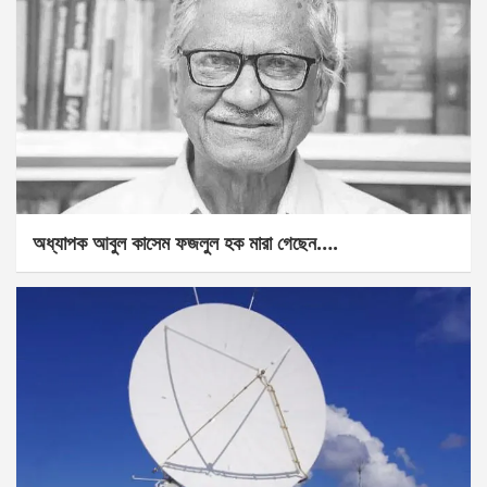
অধ্যাপক আবুল কাসেম ফজলুল হক মারা গেছেন….