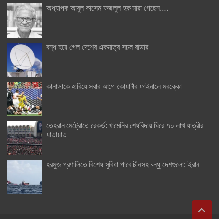
অধ্যাপক আবুল কাসেম ফজলুল হক মারা গেছেন….
বন্ধ হয়ে গেল দেশের একমাত্র সচল রাডার
কানাডাকে হারিয়ে সবার আগে কোয়ার্টার ফাইনালে মরক্কো
তেহরান মেট্রোতে রেকর্ড: খামেনির শেষবিদায় ঘিরে ৭০ লাখ যাত্রীর
যাতায়াত
হরমুজ প্রণালিতে বিশেষ সুবিধা পাবে চীনসহ বন্ধু দেশগুলো: ইরান