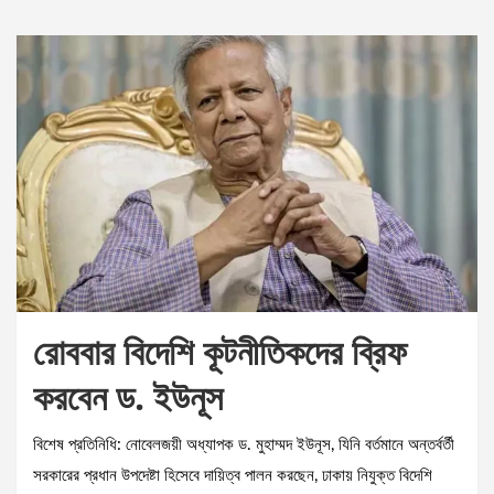
রোববার বিদেশি কূটনীতিকদের ব্রিফ
করবেন ড. ইউনূস
বিশেষ প্রতিনিধি: নোবেলজয়ী অধ্যাপক ড. মুহাম্মদ ইউনূস, যিনি বর্তমানে অন্তর্বর্তী
সরকারের প্রধান উপদেষ্টা হিসেবে দায়িত্ব পালন করছেন, ঢাকায় নিযুক্ত বিদেশি