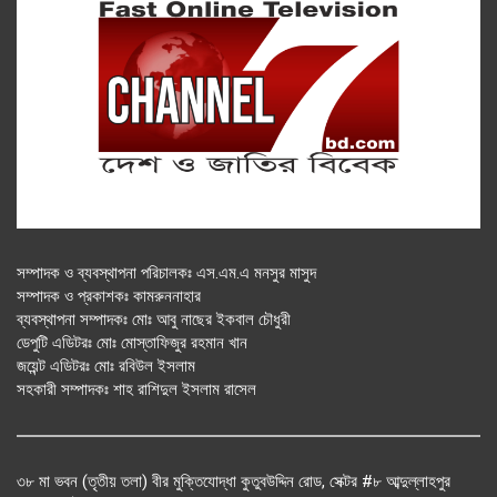
সম্পাদক ও ব্যবস্থাপনা পরিচালকঃ এস.এম.এ মনসুর মাসুদ
সম্পাদক ও প্রকাশকঃ কামরুননাহার
ব্যবস্থাপনা সম্পাদকঃ মোঃ আবু নাছের ইকবাল চৌধুরী
ডেপুটি এডিটরঃ মোঃ মোস্তাফিজুর রহমান খান
জয়েন্ট এডিটরঃ মোঃ রবিউল ইসলাম
সহকারী সম্পাদকঃ শাহ রাশিদুল ইসলাম রাসেল
৩৮ মা ভবন (তৃতীয় তলা) বীর মুক্তিযোদ্ধা কুতুবউদ্দিন রোড, সেক্টর #৮ আব্দুল্লাহপুর