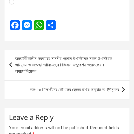
Loading…
F
M
W
S
a
es
h
h
ce
se
at
ar
b
n
s
e
Post
অন্তর্বর্তীকালীন সরকারের মাননীয় প্রধান উপদেষ্টাসহ সকল উপদেষ্টাকে
o
g
A
navigation
অভিনন্দন ও শুভেচ্ছা জানিয়েছেন বিজিএস এডুকেশন ওয়েলফেয়ার
o
er
p
অ্যাসোসিয়েশন
k
p
তরুণ ও শিক্ষার্থীদের কৌশলের কেন্দ্রে রাখার আহ্বান ড. ইউনূসের
Leave a Reply
Your email address will not be published.
Required fields