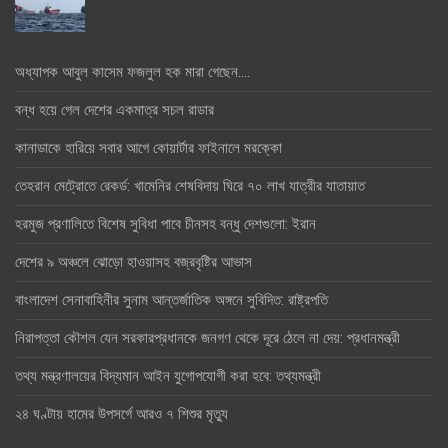
অধ্যাপক আবুল কাসেম ফজলুল হক মারা গেছেন….
বন্ধ হয়ে গেল দেশের একমাত্র সচল রাডার
কানাডাকে হারিয়ে সবার আগে কোয়ার্টার ফাইনালে মরক্কো
তেহরান মেট্রোতে রেকর্ড: খামেনির শেষবিদায় ঘিরে ৭০ লাখ যাত্রীর যাতায়াত
হরমুজ প্রণালিতে বিশেষ সুবিধা পাবে চীনসহ বন্ধু দেশগুলো: ইরান
দেশের ৯ অঞ্চলে ঝোড়ো হাওয়াসহ বজ্রবৃষ্টির আভাস
বাংলাদেশ সেনাবাহিনীর সুনাম আন্তর্জাতিক অঙ্গনে সুবিদিত: রাষ্ট্রপতি
নিরাপত্তা কৌশল যেন সরকারপ্রধানকে জনগণ থেকে দূরে ঠেলে না দেয়: প্রধানমন্ত্রী
তথ্য মন্ত্রণালয়ের বিদ্যমান আইন যুগোপযোগী করা হবে: তথ্যমন্ত্রী
২৪ ঘণ্টায় হামের উপসর্গে আরও ৭ শিশুর মৃত্যু