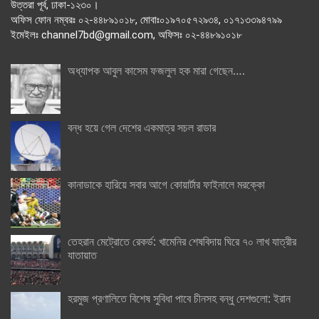
উত্তরা পূর্ব, ঢাকা-১২৩০।
অফিস ফোন নম্বরঃ ০২-৪৪৮৯১০১৮, মোবাঃ০১৯৭০৫৭২৯৩৪, ০১৭১৩৩৯৪৭৯৯
ইমেইলঃ channel7bd@gmail.com, অফিসঃ ০২-৪৪৮৯১০১৮
অধ্যাপক আবুল কাসেম ফজলুল হক মারা গেছেন….
বন্ধ হয়ে গেল দেশের একমাত্র সচল রাডার
কানাডাকে হারিয়ে সবার আগে কোয়ার্টার ফাইনালে মরক্কো
তেহরান মেট্রোতে রেকর্ড: খামেনির শেষবিদায় ঘিরে ৭০ লাখ যাত্রীর
যাতায়াত
হরমুজ প্রণালিতে বিশেষ সুবিধা পাবে চীনসহ বন্ধু দেশগুলো: ইরান