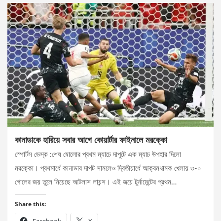
কানাডাকে হারিয়ে সবার আগে কোয়ার্টার ফাইনালে মরক্কো
স্পোর্টস ডেস্ক :শেষ ষোলোর প্রথম ম্যাচে দাপুটে এক ম্যাচ উপহার দিলো
মরক্কো। প্রথমার্ধে কানাডার দাপট সামলেও দ্বিতীয়ার্ধে আক্রমণাত্মক খেলায় ৩-০
গোলের জয় তুলে নিয়েছে আটলাস লায়ন্স। এই জয়ে টুর্নামেন্টের প্রথম…
Share this: