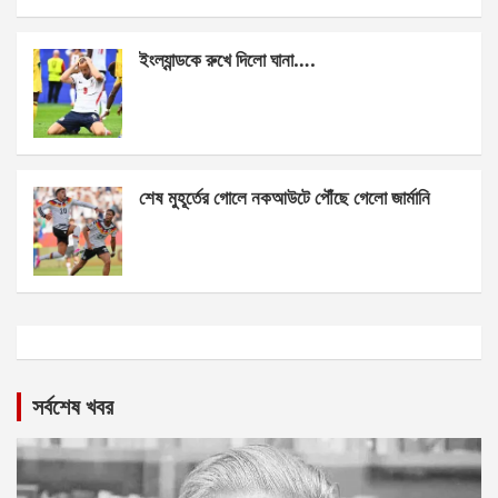
ইংল্যান্ডকে রুখে দিলো ঘানা….
শেষ মুহূর্তের গোলে নকআউটে পৌঁছে গেলো জার্মানি
সর্বশেষ খবর