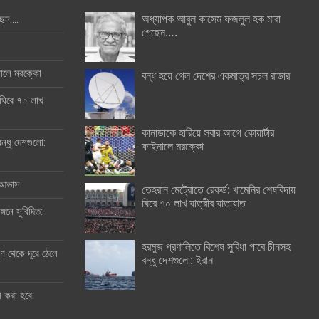
অধ্যাপক আবুল কাসেম ফজলুল হক মারা
ছেন….
গেছেন….
ইনালে মরক্কো
বন্ধ হয়ে গেল দেশের একমাত্র সচল রাডার
 ঘিরে ৭০ লাখ
কানাডাকে হারিয়ে সবার আগে কোয়ার্টার
ন্ধু দেশগুলো:
ফাইনালে মরক্কো
র আভাস
তেহরান মেট্রোতে রেকর্ড: খামেনির শেষবিদায়
ঘিরে ৭০ লাখ যাত্রীর যাতায়াত
্গনে সুবিদিত:
হরমুজ প্রণালিতে বিশেষ সুবিধা পাবে চীনসহ
 থেকে দূরে ঠেলে
বন্ধু দেশগুলো: ইরান
ী করা হবে: