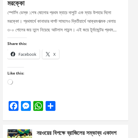
মরক্কো
স্পোর্টস ডেস্ক :শেষ ষোলোর প্রথম ম্যাচে দাপুটে এক ম্যাচ উপহার দিলো
মরক্কো। প্রথমার্ধে কানাডার দাপট সামলেও দ্বিতীয়ার্ধে আক্রমণাত্মক খেলায়
৩-০ গোলের জয় তুলে নিয়েছে আটলাস লায়ন্স। এই জয়ে টুর্নামেন্টের প্রথম…
Share this:
Facebook
X
Like this:
Loading…
F
M
W
S
a
es
h
h
ce
se
at
ar
নরওয়ের বিপক্ষে ব্রাজিলের সম্ভাব্য একাদশ
b
n
s
e