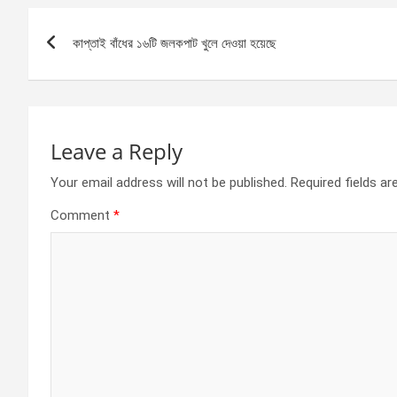
b
n
s
e
Post
o
g
A
কাপ্তাই বাঁধের ১৬টি জলকপাট খুলে দেওয়া হয়েছে
navigation
o
er
p
k
p
Leave a Reply
Your email address will not be published.
Required fields a
Comment
*