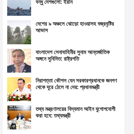
বন্ধু দেশগুলো: ইরান
দেশের ৯ অঞ্চলে ঝোড়ো হাওয়াসহ বজ্রবৃষ্টির
আভাস
বাংলাদেশ সেনাবাহিনীর সুনাম আন্তর্জাতিক
অঙ্গনে সুবিদিত: রাষ্ট্রপতি
নিরাপত্তা কৌশল যেন সরকারপ্রধানকে জনগণ
থেকে দূরে ঠেলে না দেয়: প্রধানমন্ত্রী
তথ্য মন্ত্রণালয়ের বিদ্যমান আইন যুগোপযোগী
করা হবে: তথ্যমন্ত্রী