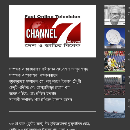
অ
গ
ব
ক
ফ
সম্পাদক ও ব্যবস্থাপনা পরিচালকঃ এস.এম.এ মনসুর মাসুদ
সম্পাদক ও প্রকাশকঃ কামরুননাহার
ত
ব্যবস্থাপনা সম্পাদকঃ মোঃ আবু নাছের ইকবাল চৌধুরী
ঘ
ডেপুটি এডিটরঃ মোঃ মোস্তাফিজুর রহমান খান
জয়েন্ট এডিটরঃ মোঃ রবিউল ইসলাম
সহকারী সম্পাদকঃ শাহ রাশিদুল ইসলাম রাসেল
হ
ব
৩৮ মা ভবন (তৃতীয় তলা) বীর মুক্তিযোদ্ধা কুতুবউদ্দিন রোড,
সেক্টর #৮ আব্দুল্লাহপুর উত্তরা পূর্ব, ঢাকা-১২৩০।