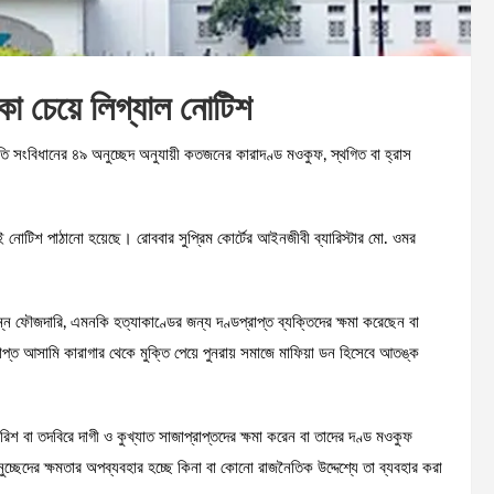
লিকা চেয়ে লিগ্যাল নোটিশ
পতি সংবিধানের ৪৯ অনুচ্ছেদ অনুযায়ী কতজনের কারাদণ্ড মওকুফ, স্থগিত বা হ্রাস
ে এই নোটিশ পাঠানো হয়েছে। রোববার সুপ্রিম কোর্টের আইনজীবী ব্যারিস্টার মো. ওমর
িন্ন ফৌজদারি, এমনকি হত্যাকাণ্ডের জন্য দণ্ডপ্রাপ্ত ব্যক্তিদের ক্ষমা করেছেন বা
প্ত আসামি কারাগার থেকে মুক্তি পেয়ে পুনরায় সমাজে মাফিয়া ডন হিসেবে আতঙ্ক
িশ বা তদবিরে দাগী ও কুখ্যাত সাজাপ্রাপ্তদের ক্ষমা করেন বা তাদের দণ্ড মওকুফ
্ছেদের ক্ষমতার অপব্যবহার হচ্ছে কিনা বা কোনো রাজনৈতিক উদ্দেশ্যে তা ব্যবহার করা