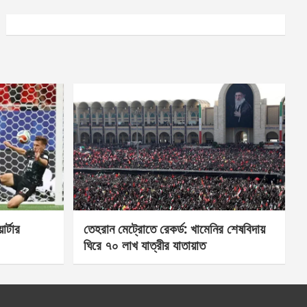
র্টার
তেহরান মেট্রোতে রেকর্ড: খামেনির শেষবিদায়
ঘিরে ৭০ লাখ যাত্রীর যাতায়াত