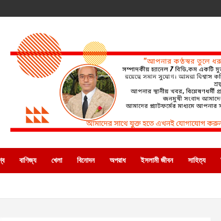
্ব
বাণিজ্য
খেলা
বিনোদন
অপরাধ
ইসলামী জীবন
সাহিত্য