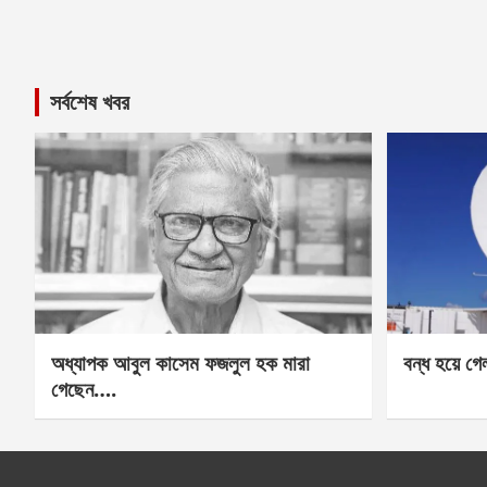
সর্বশেষ খবর
অধ্যাপক আবুল কাসেম ফজলুল হক মারা
বন্ধ হয়ে গ
গেছেন….