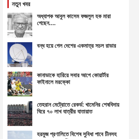
নতুন খবর
অধ্যাপক আবুল কাসেম ফজলুল হক মারা
গেছেন….
বন্ধ হয়ে গেল দেশের একমাত্র সচল রাডার
কানাডাকে হারিয়ে সবার আগে কোয়ার্টার
ফাইনালে মরক্কো
তেহরান মেট্রোতে রেকর্ড: খামেনির শেষবিদায়
ঘিরে ৭০ লাখ যাত্রীর যাতায়াত
হরমুজ প্রণালিতে বিশেষ সুবিধা পাবে চীনসহ