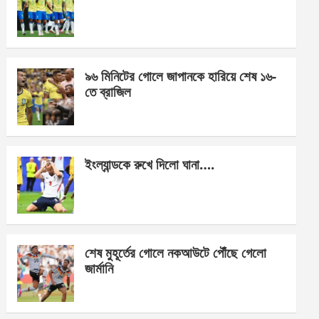
o
g
A
o
er
p
k
p
৯৬ মিনিটের গোলে জাপানকে হারিয়ে শেষ ১৬-
তে ব্রাজিল
ইংল্যান্ডকে রুখে দিলো ঘানা….
শেষ মুহূর্তের গোলে নকআউটে পৌঁছে গেলো
জার্মানি