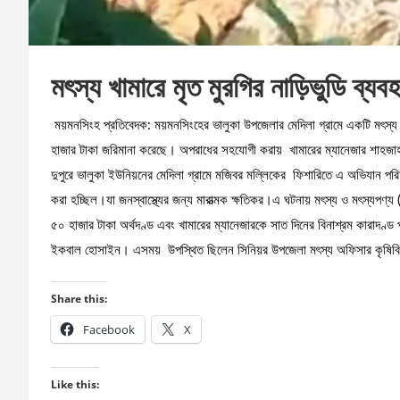
মৎস্য খামারে মৃত মুরগির নাড়িভুডি ব্য
ময়মনসিংহ প্রতিবেদক: ময়মনসিংহের ভালুকা উপজেলার মেদিলা গ্রামে একটি মৎস্য খাম
হাজার টাকা জরিমানা করেছে। অপরাধের সহযোগী করায় খামারের ম্যানেজার শাহজাহ
দুপুরে ভালুকা ইউনিয়নের মেদিলা গ্রামে মজিবর মল্লিকের ফিশারিতে এ অভিযান পরিচাল
করা হচ্ছিল।যা জনস্বাস্থ্যের জন্য মারাত্মক ক্ষতিকর।এ ঘটনায় মৎস্য ও মৎস্যপণ্য
৫০ হাজার টাকা অর্থদণ্ড এবং খামারের ম্যানেজারকে সাত দিনের বিনাশ্রম কারাদণ্ড
ইকবাল হোসাইন। এসময় উপস্থিত ছিলেন সিনিয়র উপজেলা মৎস্য অফিসার কৃষিব
Share this:
Facebook
X
Like this: