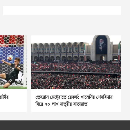
র্টার
তেহরান মেট্রোতে রেকর্ড: খামেনির শেষবিদায়
ঘিরে ৭০ লাখ যাত্রীর যাতায়াত