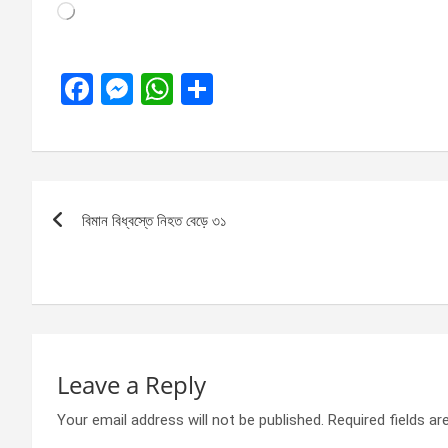
Loading…
F
M
W
S
a
es
h
h
ce
se
at
ar
b
n
s
e
Post
o
g
A
বিমান বিধ্বস্তে নিহত বেড়ে ৩১
navigation
o
er
p
k
p
Leave a Reply
Your email address will not be published.
Required fields a