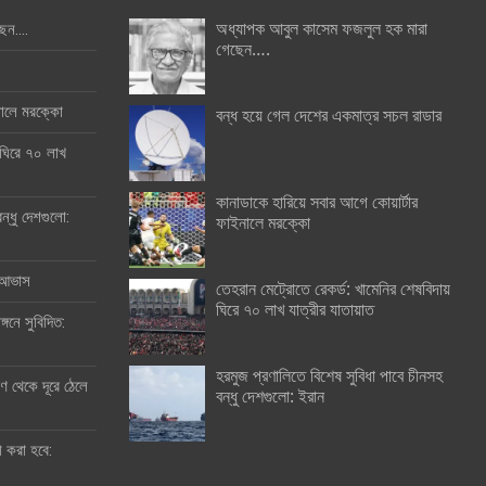
অধ্যাপক আবুল কাসেম ফজলুল হক মারা
ছেন….
গেছেন….
ইনালে মরক্কো
বন্ধ হয়ে গেল দেশের একমাত্র সচল রাডার
 ঘিরে ৭০ লাখ
কানাডাকে হারিয়ে সবার আগে কোয়ার্টার
ন্ধু দেশগুলো:
ফাইনালে মরক্কো
র আভাস
তেহরান মেট্রোতে রেকর্ড: খামেনির শেষবিদায়
ঘিরে ৭০ লাখ যাত্রীর যাতায়াত
্গনে সুবিদিত:
হরমুজ প্রণালিতে বিশেষ সুবিধা পাবে চীনসহ
 থেকে দূরে ঠেলে
বন্ধু দেশগুলো: ইরান
ী করা হবে: