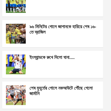
o
g
A
o
er
p
k
p
৯৬ মিনিটের গোলে জাপানকে হারিয়ে শেষ ১৬-
তে ব্রাজিল
ইংল্যান্ডকে রুখে দিলো ঘানা….
শেষ মুহূর্তের গোলে নকআউটে পৌঁছে গেলো
জার্মানি