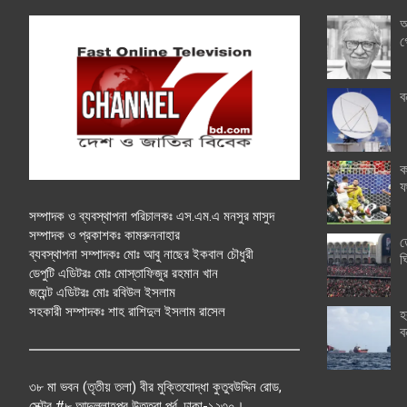
অ
গ
ব
ক
ফ
সম্পাদক ও ব্যবস্থাপনা পরিচালকঃ এস.এম.এ মনসুর মাসুদ
সম্পাদক ও প্রকাশকঃ কামরুননাহার
ত
ব্যবস্থাপনা সম্পাদকঃ মোঃ আবু নাছের ইকবাল চৌধুরী
ঘ
ডেপুটি এডিটরঃ মোঃ মোস্তাফিজুর রহমান খান
জয়েন্ট এডিটরঃ মোঃ রবিউল ইসলাম
সহকারী সম্পাদকঃ শাহ রাশিদুল ইসলাম রাসেল
হ
ব
৩৮ মা ভবন (তৃতীয় তলা) বীর মুক্তিযোদ্ধা কুতুবউদ্দিন রোড,
সেক্টর #৮ আব্দুল্লাহপুর উত্তরা পূর্ব, ঢাকা-১২৩০।