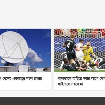
েল দেশের একমাত্র সচল রাডার
কানাডাকে হারিয়ে সবার আগে কোয়া
ফাইনালে মরক্কো