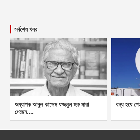
সর্বশেষ খবর
অধ্যাপক আবুল কাসেম ফজলুল হক মারা
বন্ধ হয়ে গ
গেছেন….