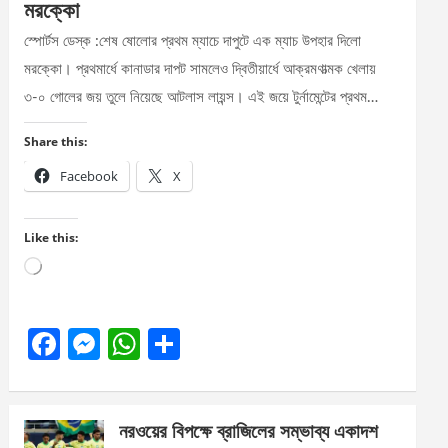
মরক্কো
স্পোর্টস ডেস্ক :শেষ ষোলোর প্রথম ম্যাচে দাপুটে এক ম্যাচ উপহার দিলো
মরক্কো। প্রথমার্ধে কানাডার দাপট সামলেও দ্বিতীয়ার্ধে আক্রমণাত্মক খেলায়
৩-০ গোলের জয় তুলে নিয়েছে আটলাস লায়ন্স। এই জয়ে টুর্নামেন্টের প্রথম…
Share this:
Facebook
X
Like this:
Loading…
F
M
W
S
a
es
h
h
ce
se
at
ar
নরওয়ের বিপক্ষে ব্রাজিলের সম্ভাব্য একাদশ
b
n
s
e