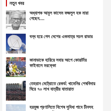
নতুন খবর
অধ্যাপক আবুল কাসেম ফজলুল হক মারা
গেছেন….
বন্ধ হয়ে গেল দেশের একমাত্র সচল রাডার
কানাডাকে হারিয়ে সবার আগে কোয়ার্টার
ফাইনালে মরক্কো
তেহরান মেট্রোতে রেকর্ড: খামেনির শেষবিদায়
ঘিরে ৭০ লাখ যাত্রীর যাতায়াত
হরমুজ প্রণালিতে বিশেষ সুবিধা পাবে চীনসহ