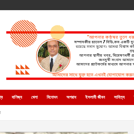
্ব
বাণিজ্য
খেলা
বিনোদন
অপরাধ
ইসলামী জীবন
সাহিত্য
া