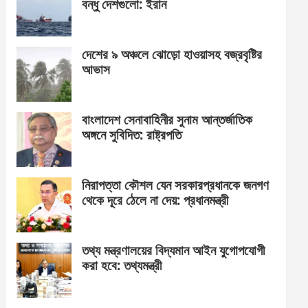
বন্ধু দেশগুলো: ইরান
দেশের ৯ অঞ্চলে ঝোড়ো হাওয়াসহ বজ্রবৃষ্টির
আভাস
বাংলাদেশ সেনাবাহিনীর সুনাম আন্তর্জাতিক
অঙ্গনে সুবিদিত: রাষ্ট্রপতি
নিরাপত্তা কৌশল যেন সরকারপ্রধানকে জনগণ
থেকে দূরে ঠেলে না দেয়: প্রধানমন্ত্রী
তথ্য মন্ত্রণালয়ের বিদ্যমান আইন যুগোপযোগী
করা হবে: তথ্যমন্ত্রী