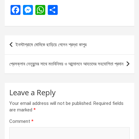
F
M
W
S
a
es
h
h
ce
se
at
ar
b
n
s
e
Post
ইনস্টাগ্রামে মোদিকে ছাড়িয়ে গেলেন শ্রদ্ধা কাপুর
o
g
A
navigation
o
er
p
প্রেসক্লাব নেতৃবৃন্দের সাথে মতবিনিময় ও আন্দোলনে আহতদের সহযোগিতা প্রদান
k
p
Leave a Reply
Your email address will not be published.
Required fields
are marked
*
Comment
*