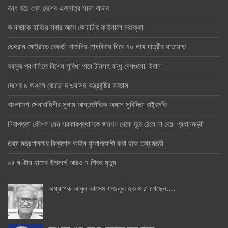
বন্ধ হয়ে গেল দেশের একমাত্র সচল রাডার
কানাডাকে হারিয়ে সবার আগে কোয়ার্টার ফাইনালে মরক্কো
তেহরান মেট্রোতে রেকর্ড: খামেনির শেষবিদায় ঘিরে ৭০ লাখ যাত্রীর যাতায়াত
হরমুজ প্রণালিতে বিশেষ সুবিধা পাবে চীনসহ বন্ধু দেশগুলো: ইরান
দেশের ৯ অঞ্চলে ঝোড়ো হাওয়াসহ বজ্রবৃষ্টির আভাস
বাংলাদেশ সেনাবাহিনীর সুনাম আন্তর্জাতিক অঙ্গনে সুবিদিত: রাষ্ট্রপতি
নিরাপত্তা কৌশল যেন সরকারপ্রধানকে জনগণ থেকে দূরে ঠেলে না দেয়: প্রধানমন্ত্রী
তথ্য মন্ত্রণালয়ের বিদ্যমান আইন যুগোপযোগী করা হবে: তথ্যমন্ত্রী
২৪ ঘণ্টায় হামের উপসর্গে আরও ৭ শিশুর মৃত্যু
অধ্যাপক আবুল কাসেম ফজলুল হক মারা গেছেন….