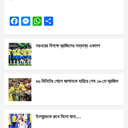
F
M
W
S
a
es
h
h
ce
se
at
ar
নরওয়ের বিপক্ষে ব্রাজিলের সম্ভাব্য একাদশ
b
n
s
e
o
g
A
o
er
p
k
p
৯৬ মিনিটের গোলে জাপানকে হারিয়ে শেষ ১৬-তে ব্রাজিল
ইংল্যান্ডকে রুখে দিলো ঘানা….