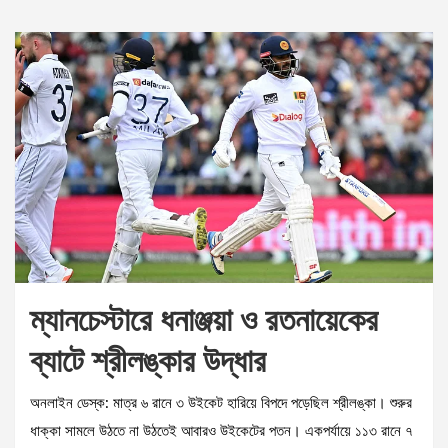
ম্যানচেস্টারে ধনাঞ্জয়া ও রতনায়েকের
ব্যাটে শ্রীলঙ্কার উদ্ধার
অনলাইন ডেস্ক: মাত্র ৬ রানে ৩ উইকেট হারিয়ে বিপদে পড়েছিল শ্রীলঙ্কা। শুরুর
ধাক্কা সামলে উঠতে না উঠতেই আবারও উইকেটের পতন। একপর্যায়ে ১১৩ রানে ৭