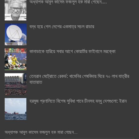
অধ্যাপক আবুল কাসেম ফজলুল হক মারা গেছেন….
বন্ধ হয়ে গেল দেশের একমাত্র সচল রাডার
কানাডাকে হারিয়ে সবার আগে কোয়ার্টার ফাইনালে মরক্কো
তেহরান মেট্রোতে রেকর্ড: খামেনির শেষবিদায় ঘিরে ৭০ লাখ যাত্রীর
যাতায়াত
হরমুজ প্রণালিতে বিশেষ সুবিধা পাবে চীনসহ বন্ধু দেশগুলো: ইরান
অধ্যাপক আবুল কাসেম ফজলুল হক মারা গেছেন….