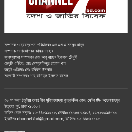
সম্পাদক ও ব্যবস্থাপনা পরিচালকঃ এস.এম.এ মনসুর মাসুদ
সম্পাদক ও প্রকাশকঃ কামরুননাহার
ব্যবস্থাপনা সম্পাদকঃ মোঃ আবু নাছের ইকবাল চৌধুরী
ডেপুটি এডিটরঃ মোঃ মোস্তাফিজুর রহমান খান
জয়েন্ট এডিটরঃ মোঃ রবিউল ইসলাম
সহকারী সম্পাদকঃ শাহ রাশিদুল ইসলাম রাসেল
৩৮ মা ভবন (তৃতীয় তলা) বীর মুক্তিযোদ্ধা কুতুবউদ্দিন রোড, সেক্টর #৮ আব্দুল্লাহপুর
উত্তরা পূর্ব, ঢাকা-১২৩০।
অফিস ফোন নম্বরঃ ০২-৪৪৮৯১০১৮, মোবাঃ০১৯৭০৫৭২৯৩৪, ০১৭১৩৩৯৪৭৯৯
ইমেইলঃ channel7bd@gmail.com, অফিসঃ ০২-৪৪৮৯১০১৮