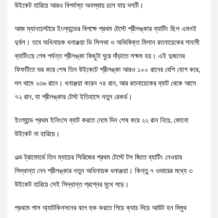
উইকেট হারিয়ে আরও বিপর্যস্ত অবস্থায় চলে যায় দলটি।
আজ ম্যানচেস্টারে ইংল্যান্ডের বিপক্ষে প্রথম টেস্টে শ্রীলঙ্কার ব্যাটিং ছিল এমনই
দুর্বল। তবে অধিনায়ক ধনাঞ্জয়া ডি সিলভা ও অভিষিক্ত মিলান রতনায়েকের সাহসী
ব্যাটিংয়ে শেষ পর্যন্ত শ্রীলঙ্কা কিছুটা ঘুরে দাঁড়াতে সক্ষম হয়। এই দুজনের
ফিফটিতে ভর করে শেষ তিন উইকেটে শ্রীলঙ্কা আরও ১০০ রানের বেশি যোগ করে,
দল থামে ২৩৬ রানে। ধনাঞ্জয়া করেন ৭৪ রান, আর রতনায়েকের ব্যাট থেকে আসে
৭২ রান, যা শ্রীলঙ্কার টেস্ট ইতিহাসে নতুন রেকর্ড।
ইংল্যান্ড প্রথম ইনিংসে ব্যাট করতে নেমে দিন শেষ করে ২২ রান নিয়ে, কোনো
উইকেট না হারিয়ে।
ওল্ড ট্রাফোর্ডে তিন ম্যাচের সিরিজের প্রথম টেস্টে টস জিতে ব্যাটিং নেওয়ার
সিদ্ধান্ত নেন শ্রীলঙ্কার নতুন অধিনায়ক ধনাঞ্জয়া। কিন্তু ৭ ওভারের মধ্যে ৩
উইকেট হারিয়ে সেই সিদ্ধান্ত প্রশ্নের মুখে পড়ে।
প্রথমে গাস অ্যাটকিনসনের বলে হুক করতে গিয়ে ক্যাচ দিয়ে আউট হন দিমুথ