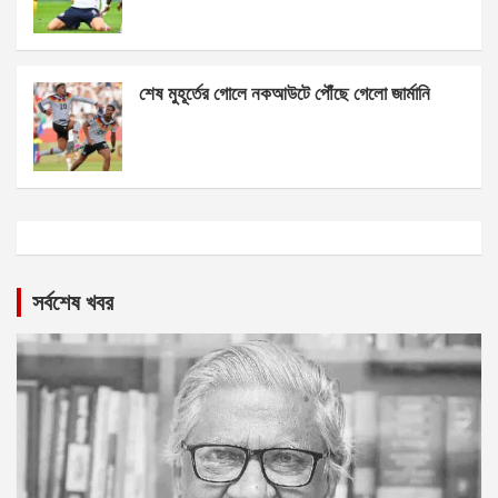
শেষ মুহূর্তের গোলে নকআউটে পৌঁছে গেলো জার্মানি
সর্বশেষ খবর