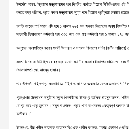
উপদেষ্টা বলেন, ‘স্বরাষ্ট্র মন্ত্রণালয়ের পরে দ্বিতীয় সর্বোচ্চ নিয়োগ পিডিবিএফের 
করতে বদ্ধ পরিকর, প্রায় সকল মন্ত্রণালয়ে শূন্য পদে নিয়োগ প্রক্রিয়া চলমান রয়েছ
চলতি বছরের মার্চ মাসে ৩টি পদে ১ হাজার ৬৬৫ জন জনবল নিয়োগের জন্য বিজ্ঞপ্তি 
সহকারী হিসাবরক্ষণ কর্মকর্তা পদে ৩৩৫ জন এবং মাঠ কর্মকর্তা পদে ১ হাজার ১৭৫ 
অনুষ্ঠানে সভাপতিত্ব করেন পল্লী উন্নয়ন ও সমবায় বিভাগের সচিব (রুটিন দায়িত
এতে বিশেষ অতিথি হিসেবে বক্তব্য রাখেন স্থানীয় সরকার বিভাগের সচিব মো. রেজা
(ভারপ্রাপ্ত) মো. মাহমুদ হাসান।
পরে উপদেষ্টা পাইকপাড়া সরকারি ডি-টাইপ কলোনিতে অবস্থিত মডেল একাডেমি, মির
গ্রন্থাগার উদ্বোধন অনুষ্ঠানে স্কুল শিক্ষার্থীদের উদ্দেশ্যে আসিফ মাহমুদ বলেন, ‘শ
যোগ্য করে গড়ে তুলবেন। নতুন বাংলাদেশ গড়ার পথে আপনাদের গুরুত্বপূর্ণ অবদা
অঙ্গীকার।’
উল্লেখ্য, বীর শহীদ আহনাফ আহমেদ বিএএফ শাহীন কলেজ, ঢাকার একাদশ শ্রেণির