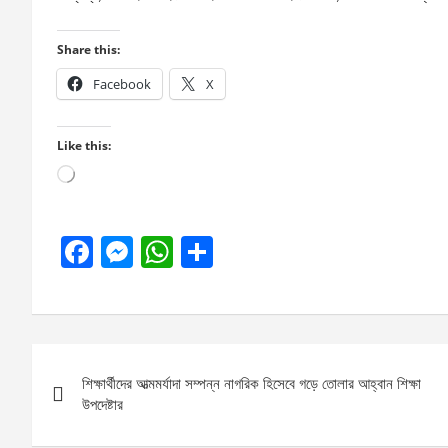
Share this:
Facebook
X
Like this:
Loading…
F
M
W
S
a
es
h
h
ce
se
at
ar
b
n
s
e
Post
o
g
A
শিক্ষার্থীদের আত্মমর্যাদা সম্পন্ন নাগরিক হিসেবে গড়ে তোলার আহ্বান শিক্ষা
navigation
o
er
p
উপদেষ্টার
k
p