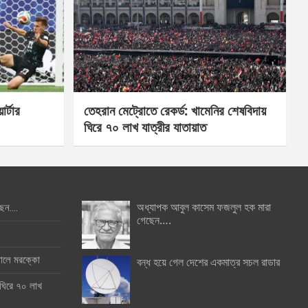
র্টার
তেহরান মেট্রোতে রেকর্ড: খামেনির শেষবিদায়
ঘিরে ৭০ লাখ যাত্রীর যাতায়াত
অধ্যাপক আবুল কাসেম ফজলুল হক মারা
ছেন….
গেছেন….
ইনালে মরক্কো
বন্ধ হয়ে গেল দেশের একমাত্র সচল রাডার
 ঘিরে ৭০ লাখ