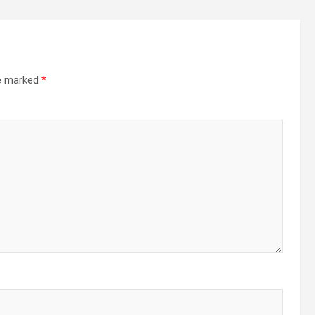
re marked
*