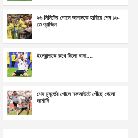
o
er
p
k
p
৯৬ মিনিটের গোলে জাপানকে হারিয়ে শেষ ১৬-
তে ব্রাজিল
ইংল্যান্ডকে রুখে দিলো ঘানা….
শেষ মুহূর্তের গোলে নকআউটে পৌঁছে গেলো
জার্মানি