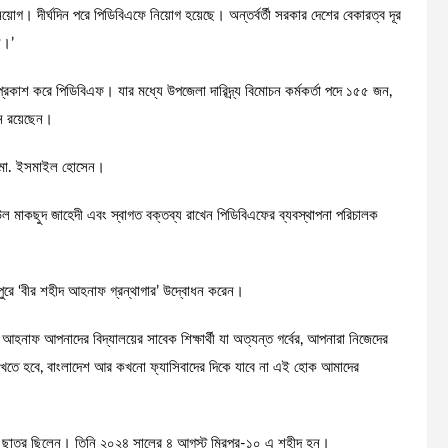
এই নিয়োগ। দীর্ঘদিন পরে পিডিবিএফে নিয়োগ হয়েছে। অন্তর্বর্তী সরকার দেশের বেকারত্ব দূর
ে।’
প্রকাশ করে পিডিবিএফ। যার মধ্যে উপজেলা দারিদ্র্য বিমোচন কর্মকর্তা পদে ১৫৫ জন,
জন রয়েছেন।
্ব) মো. ইসমাইল হোসেন।
উল মাকছুদ জাহেদী এবং স্বাগত বক্তব্য রাখেন পিডিবিএফের ব্যবস্থাপনা পরিচালক
পুরে ‘বীর শহীদ আহনাফ গ্রন্থাগার’ উদ্বোধন করেন।
হীদ আহনাফ আপনাদের বিদ্যালয়ের সাবেক শিক্ষার্থী যা অত্যন্ত গর্বের, আপনারা নিজেদের
ন রাখতে হবে, বাংলাদেশ আর কখনো ফ্যাসিবাদের দিকে যাবে না এই হোক আমাদের
 ছাত্র ছিলেন। তিনি ২০২৪ সালের ৪ আগস্ট মিরপুর-১০ এ শহীদ হন।