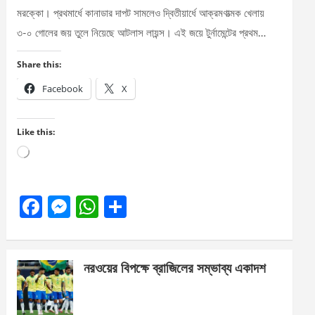
মরক্কো। প্রথমার্ধে কানাডার দাপট সামলেও দ্বিতীয়ার্ধে আক্রমণাত্মক খেলায়
৩-০ গোলের জয় তুলে নিয়েছে আটলাস লায়ন্স। এই জয়ে টুর্নামেন্টের প্রথম…
Share this:
Facebook
X
Like this:
Loading…
F
M
W
S
a
es
h
h
ce
se
at
ar
নরওয়ের বিপক্ষে ব্রাজিলের সম্ভাব্য একাদশ
b
n
s
e
o
g
A