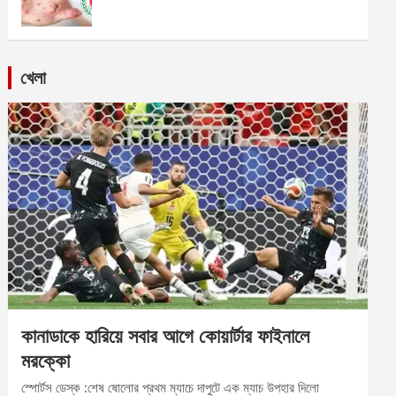
খেলা
কানাডাকে হারিয়ে সবার আগে কোয়ার্টার ফাইনালে
মরক্কো
স্পোর্টস ডেস্ক :শেষ ষোলোর প্রথম ম্যাচে দাপুটে এক ম্যাচ উপহার দিলো