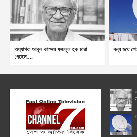
অধ্যাপক আবুল কাসেম ফজলুল হক মারা
বন্ধ হয়ে গ
গেছেন….
অ
গ
ব