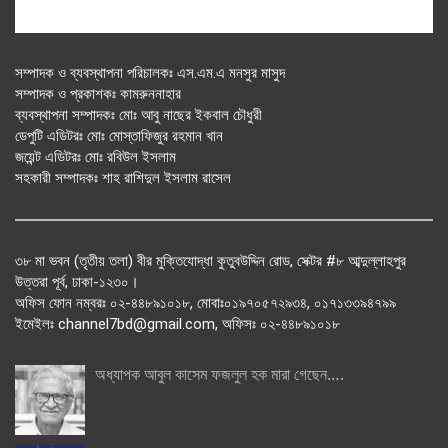
সম্পাদক ও ব্যবস্থাপনা পরিচালকঃ এস.এম.এ মনসুর মাসুদ
সম্পাদক ও প্রকাশকঃ কামরুননাহার
ব্যবস্থাপনা সম্পাদকঃ মোঃ আবু নাছের ইকবাল চৌধুরী
ডেপুটি এডিটরঃ মোঃ মোস্তাফিজুর রহমান খান
জয়েন্ট এডিটরঃ মোঃ রবিউল ইসলাম
সহকারী সম্পাদকঃ শাহ রাশিদুল ইসলাম রাসেল
৩৮ মা ভবন (তৃতীয় তলা) বীর মুক্তিযোদ্ধা কুতুবউদ্দিন রোড, সেক্টর #৮ আব্দুল্লাহপুর
উত্তরা পূর্ব, ঢাকা-১২৩০।
অফিস ফোন নম্বরঃ ০২-৪৪৮৯১০১৮, মোবাঃ০১৯৭০৫৭২৯৩৪, ০১৭১৩৩৯৪৭৯৯
ইমেইলঃ channel7bd@gmail.com, অফিসঃ ০২-৪৪৮৯১০১৮
অধ্যাপক আবুল কাসেম ফজলুল হক মারা গেছেন….