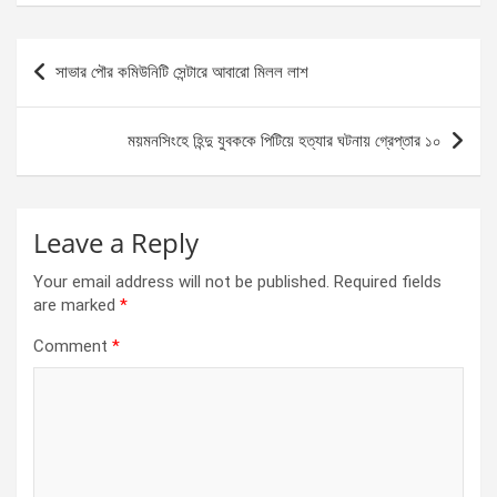
ce
se
at
ar
b
n
s
e
Post
সাভার পৌর কমিউনিটি সেন্টারে আবারো মিলল লাশ
o
g
A
navigation
o
er
p
ময়মনসিংহে হিন্দু যুবককে পিটিয়ে হত্যার ঘটনায় গ্রেপ্তার ১০
k
p
Leave a Reply
Your email address will not be published.
Required fields
are marked
*
Comment
*