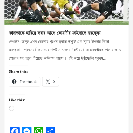
কানাডাকে হারিয়ে সবার আগে কোয়ার্টার ফাইনালে মরক্কো
স্পোর্টস ডেস্ক :শেষ ষোলোর প্রথম ম্যাচে দাপুটে এক ম্যাচ উপহার দিলো
মরক্কো। প্রথমার্ধে কানাডার দাপট সামলেও দ্বিতীয়ার্ধে আক্রমণাত্মক খেলায় ৩-০
গোলের জয় তুলে নিয়েছে আটলাস লায়ন্স। এই জয়ে টুর্নামেন্টের প্রথম…
Share this:
Facebook
X
Like this:
Loading…
F
M
W
S