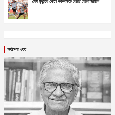
শেষ মুহূর্তের গোলে নকআউটে পৌঁছে গেলো জার্মানি
সর্বশেষ খবর