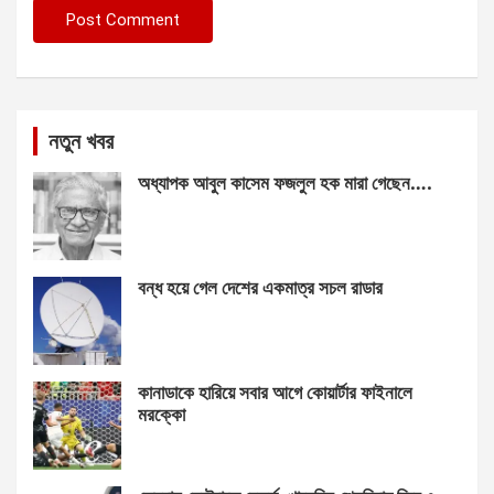
নতুন খবর
অধ্যাপক আবুল কাসেম ফজলুল হক মারা গেছেন….
বন্ধ হয়ে গেল দেশের একমাত্র সচল রাডার
কানাডাকে হারিয়ে সবার আগে কোয়ার্টার ফাইনালে
মরক্কো