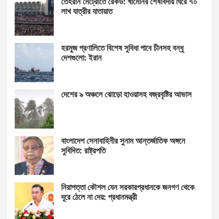
তেহরান মেট্রোতে রেকর্ড: খামেনির শেষবিদায় ঘিরে ৭০
লাখ যাত্রীর যাতায়াত
হরমুজ প্রণালিতে বিশেষ সুবিধা পাবে চীনসহ বন্ধু
দেশগুলো: ইরান
দেশের ৯ অঞ্চলে ঝোড়ো হাওয়াসহ বজ্রবৃষ্টির আভাস
বাংলাদেশ সেনাবাহিনীর সুনাম আন্তর্জাতিক অঙ্গনে
সুবিদিত: রাষ্ট্রপতি
নিরাপত্তা কৌশল যেন সরকারপ্রধানকে জনগণ থেকে
দূরে ঠেলে না দেয়: প্রধানমন্ত্রী