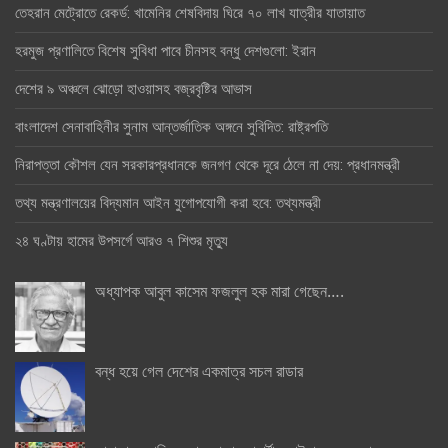
তেহরান মেট্রোতে রেকর্ড: খামেনির শেষবিদায় ঘিরে ৭০ লাখ যাত্রীর যাতায়াত
হরমুজ প্রণালিতে বিশেষ সুবিধা পাবে চীনসহ বন্ধু দেশগুলো: ইরান
দেশের ৯ অঞ্চলে ঝোড়ো হাওয়াসহ বজ্রবৃষ্টির আভাস
বাংলাদেশ সেনাবাহিনীর সুনাম আন্তর্জাতিক অঙ্গনে সুবিদিত: রাষ্ট্রপতি
নিরাপত্তা কৌশল যেন সরকারপ্রধানকে জনগণ থেকে দূরে ঠেলে না দেয়: প্রধানমন্ত্রী
তথ্য মন্ত্রণালয়ের বিদ্যমান আইন যুগোপযোগী করা হবে: তথ্যমন্ত্রী
২৪ ঘণ্টায় হামের উপসর্গে আরও ৭ শিশুর মৃত্যু
অধ্যাপক আবুল কাসেম ফজলুল হক মারা গেছেন….
বন্ধ হয়ে গেল দেশের একমাত্র সচল রাডার