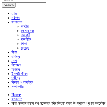
Search
হোম
সর্বশেষ
বাংলাদেশ
জাতীয়
জেলার খবর
রাজধানী
রাজনীতি
শিক্ষা
স্বাস্থ্য
বিশ্ব
বাণিজ্য
খেলা
বিনোদন
অপরাধ
ইসলামী জীবন
সাহিত্য
বিজ্ঞান ও প্রযুক্তি
সম্পাদকীয়
Home
বাংলাদেশ
মানব সভ্যতা রক্ষায় কপ সম্মেলনে ‘থ্রি জিরো’ ধারণা উপস্থাপন প্রধান উপদেষ্টার