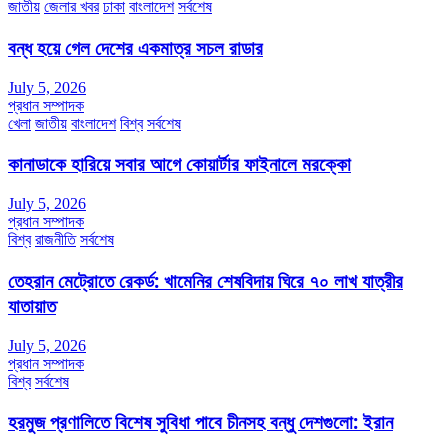
জাতীয়
জেলার খবর
ঢাকা
বাংলাদেশ
সর্বশেষ
বন্ধ হয়ে গেল দেশের একমাত্র সচল রাডার
July 5, 2026
প্রধান সম্পাদক
খেলা
জাতীয়
বাংলাদেশ
বিশ্ব
সর্বশেষ
কানাডাকে হারিয়ে সবার আগে কোয়ার্টার ফাইনালে মরক্কো
July 5, 2026
প্রধান সম্পাদক
বিশ্ব
রাজনীতি
সর্বশেষ
তেহরান মেট্রোতে রেকর্ড: খামেনির শেষবিদায় ঘিরে ৭০ লাখ যাত্রীর
যাতায়াত
July 5, 2026
প্রধান সম্পাদক
বিশ্ব
সর্বশেষ
হরমুজ প্রণালিতে বিশেষ সুবিধা পাবে চীনসহ বন্ধু দেশগুলো: ইরান