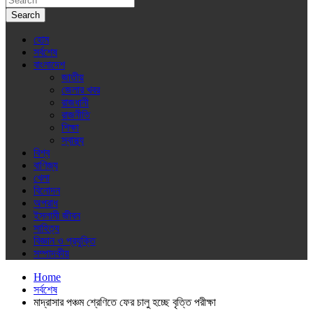
Search
হোম
সর্বশেষ
বাংলাদেশ
জাতীয়
জেলার খবর
রাজধানী
রাজনীতি
শিক্ষা
স্বাস্থ্য
বিশ্ব
বাণিজ্য
খেলা
বিনোদন
অপরাধ
ইসলামী জীবন
সাহিত্য
বিজ্ঞান ও প্রযুক্তি
সম্পাদকীয়
Home
সর্বশেষ
মাদ্রাসার পঞ্চম শ্রেণিতে ফের চালু হচ্ছে বৃত্তি পরীক্ষা