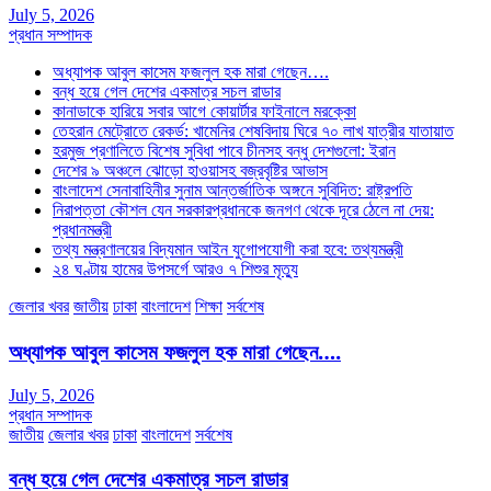
July 5, 2026
প্রধান সম্পাদক
অধ্যাপক আবুল কাসেম ফজলুল হক মারা গেছেন….
বন্ধ হয়ে গেল দেশের একমাত্র সচল রাডার
কানাডাকে হারিয়ে সবার আগে কোয়ার্টার ফাইনালে মরক্কো
তেহরান মেট্রোতে রেকর্ড: খামেনির শেষবিদায় ঘিরে ৭০ লাখ যাত্রীর যাতায়াত
হরমুজ প্রণালিতে বিশেষ সুবিধা পাবে চীনসহ বন্ধু দেশগুলো: ইরান
দেশের ৯ অঞ্চলে ঝোড়ো হাওয়াসহ বজ্রবৃষ্টির আভাস
বাংলাদেশ সেনাবাহিনীর সুনাম আন্তর্জাতিক অঙ্গনে সুবিদিত: রাষ্ট্রপতি
নিরাপত্তা কৌশল যেন সরকারপ্রধানকে জনগণ থেকে দূরে ঠেলে না দেয়:
প্রধানমন্ত্রী
তথ্য মন্ত্রণালয়ের বিদ্যমান আইন যুগোপযোগী করা হবে: তথ্যমন্ত্রী
২৪ ঘণ্টায় হামের উপসর্গে আরও ৭ শিশুর মৃত্যু
জেলার খবর
জাতীয়
ঢাকা
বাংলাদেশ
শিক্ষা
সর্বশেষ
অধ্যাপক আবুল কাসেম ফজলুল হক মারা গেছেন….
July 5, 2026
প্রধান সম্পাদক
জাতীয়
জেলার খবর
ঢাকা
বাংলাদেশ
সর্বশেষ
বন্ধ হয়ে গেল দেশের একমাত্র সচল রাডার