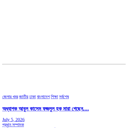
সম্পাদক ও ব্যবস্থাপনা পরিচালকঃ এস.এম.এ মনসুর মাসুদ
সম্পাদক ও প্রকাশকঃ কামরুননাহার
ব্যবস্থাপনা সম্পাদকঃ মোঃ আবু নাছের ইকবাল চৌধুরী
ডেপুটি এডিটরঃ মোঃ মোস্তাফিজুর রহমান খান
জয়েন্ট এডিটরঃ মোঃ রবিউল ইসলাম
সহকারী সম্পাদকঃ শাহ রাশিদুল ইসলাম রাসেল
৩৮ মা ভবন (তৃতীয় তলা) বীর মুক্তিযোদ্ধা কুতুবউদ্দিন রোড, সেক্টর #৮ আব্দুল্লাহপুর
উত্তরা পূর্ব, ঢাকা-১২৩০।
অফিস ফোন নম্বরঃ ০২-৪৪৮৯১০১৮, মোবাঃ০১৯৭০৫৭২৯৩৪, ০১৭১৩৩৯৪৭৯৯
ইমেইলঃ channel7bd@gmail.com, অফিসঃ ০২-৪৪৮৯১০১৮
জেলার খবর
জাতীয়
ঢাকা
বাংলাদেশ
শিক্ষা
সর্বশেষ
অধ্যাপক আবুল কাসেম ফজলুল হক মারা গেছেন….
July 5, 2026
প্রধান সম্পাদক