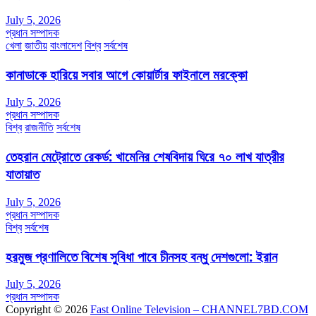
July 5, 2026
প্রধান সম্পাদক
খেলা
জাতীয়
বাংলাদেশ
বিশ্ব
সর্বশেষ
কানাডাকে হারিয়ে সবার আগে কোয়ার্টার ফাইনালে মরক্কো
July 5, 2026
প্রধান সম্পাদক
বিশ্ব
রাজনীতি
সর্বশেষ
তেহরান মেট্রোতে রেকর্ড: খামেনির শেষবিদায় ঘিরে ৭০ লাখ যাত্রীর
যাতায়াত
July 5, 2026
প্রধান সম্পাদক
বিশ্ব
সর্বশেষ
হরমুজ প্রণালিতে বিশেষ সুবিধা পাবে চীনসহ বন্ধু দেশগুলো: ইরান
July 5, 2026
প্রধান সম্পাদক
Copyright © 2026
Fast Online Television – CHANNEL7BD.COM