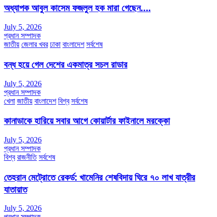
অধ্যাপক আবুল কাসেম ফজলুল হক মারা গেছেন….
July 5, 2026
প্রধান সম্পাদক
জাতীয়
জেলার খবর
ঢাকা
বাংলাদেশ
সর্বশেষ
বন্ধ হয়ে গেল দেশের একমাত্র সচল রাডার
July 5, 2026
প্রধান সম্পাদক
খেলা
জাতীয়
বাংলাদেশ
বিশ্ব
সর্বশেষ
কানাডাকে হারিয়ে সবার আগে কোয়ার্টার ফাইনালে মরক্কো
July 5, 2026
প্রধান সম্পাদক
বিশ্ব
রাজনীতি
সর্বশেষ
তেহরান মেট্রোতে রেকর্ড: খামেনির শেষবিদায় ঘিরে ৭০ লাখ যাত্রীর
যাতায়াত
July 5, 2026
প্রধান সম্পাদক