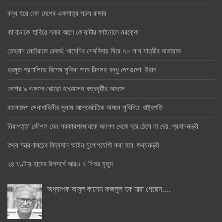
বন্ধ হয়ে গেল দেশের একমাত্র সচল রাডার
কানাডাকে হারিয়ে সবার আগে কোয়ার্টার ফাইনালে মরক্কো
তেহরান মেট্রোতে রেকর্ড: খামেনির শেষবিদায় ঘিরে ৭০ লাখ যাত্রীর যাতায়াত
হরমুজ প্রণালিতে বিশেষ সুবিধা পাবে চীনসহ বন্ধু দেশগুলো: ইরান
দেশের ৯ অঞ্চলে ঝোড়ো হাওয়াসহ বজ্রবৃষ্টির আভাস
বাংলাদেশ সেনাবাহিনীর সুনাম আন্তর্জাতিক অঙ্গনে সুবিদিত: রাষ্ট্রপতি
নিরাপত্তা কৌশল যেন সরকারপ্রধানকে জনগণ থেকে দূরে ঠেলে না দেয়: প্রধানমন্ত্রী
তথ্য মন্ত্রণালয়ের বিদ্যমান আইন যুগোপযোগী করা হবে: তথ্যমন্ত্রী
২৪ ঘণ্টায় হামের উপসর্গে আরও ৭ শিশুর মৃত্যু
অধ্যাপক আবুল কাসেম ফজলুল হক মারা গেছেন….