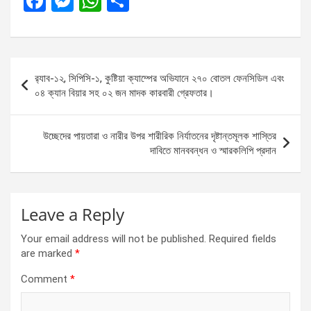
F
M
W
S
a
es
h
h
ce
se
at
ar
b
n
s
e
Post
র‌্যাব-১২, সিপিসি-১, কুষ্টিয়া ক্যাম্পের অভিযানে ২৭০ বোতল ফেনসিডিল এবং
o
g
A
navigation
০৪ ক্যান বিয়ার সহ ০২ জন মাদক কারবারী গ্রেফতার।
o
er
p
k
p
উচ্ছেদের পায়তারা ও নারীর উপর শারীরিক নির্যাতনের দৃষ্টান্তমূলক শাস্তির
দাবিতে মানববন্ধন ও স্মারকলিপি প্রদান
Leave a Reply
Your email address will not be published.
Required fields
are marked
*
Comment
*