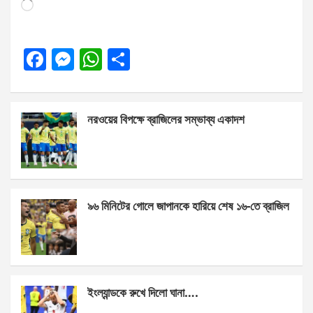
Loading…
F
M
W
S
a
es
h
h
ce
se
at
ar
নরওয়ের বিপক্ষে ব্রাজিলের সম্ভাব্য একাদশ
b
n
s
e
o
g
A
o
er
p
k
p
৯৬ মিনিটের গোলে জাপানকে হারিয়ে শেষ ১৬-তে ব্রাজিল
ইংল্যান্ডকে রুখে দিলো ঘানা….