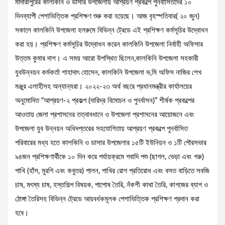
মাদারীপুরের কালকিনি ও ডাসার উপজেলায় আশ্রয়ণ প্রকল্পে পুনর্বাসিতদের ১০
দিনব্যাপী পেশাভিত্তিক প্রশিক্ষণ শুরু করা হয়েছে। আজ বৃহস্পতিবার( ২০ জুন)
সকালে কালকিনি উপজেলা হলরুমে বিভিন্ন ট্রেডে এই প্রশিক্ষণ কর্মসূচির উদ্বোধন
করা হয়। প্রশিক্ষণ কর্মসূচির উদ্বোধন করেন কালকিনি উপজেলা নির্বাহী অফিসার
উত্তম কুমার দাশ। এ সময় আরো উপস্থিত ছিলেন,কালকিনি উপজেলা সহকারী
যুবউন্নয়ন কর্মকর্তা শাহাদাৎ হোসেন, কালকিনি উপজেলা ভ‚মি অফিস নাজির শেখ
মঞ্জুর এলাহীসহ অন্যান্যরা। ২০২২-২৩ অর্থ বছরে প্রধানমন্ত্রীর কার্যালয়ের
অনুমোদিত “আশ্রয়ণ-২ প্রকল্প (দারিদ্র বিমোচন ও পুনর্বাসন)” শীর্ষক প্রকল্পের
আওতায় জেলা প্রশাসনের তত্বাবধানে ও উপজেলা প্রশাসনের আয়োজনে এবং
উপজেলা যুব উন্নয়ন অধিদপ্তরের সহযোগিতায় আশ্রয়ণ প্রকল্পে পুনর্বাসিত
পরিবারের মধ্য হতে কালকিনি ও ডাসার উপজেলার ১৫টি ইউনিয়ন ও ১টি পৌরসভার
৯৪জন প্রশিক্ষণার্থীকে ১০ দিন করে পর্যায়ক্রমে গবাদি পশু (ছাগল, ভেড়া এবং গরু)
পাখি (হাঁস, মুরগি এবং কবুতর) পালন, পাখির রোগ প্রতিরোধ এবং বসত বাড়িতে সবজি
চাষ, মৎস্য চাষ, হস্তশিল্প বিষয়ক, পাপোষ তৈরি, নঁকশী কাথা তৈরি, কাগজের ব্যাগ ও
ঠোঙ্গা তৈরিসহ বিভিন্ন ট্রেডে আয়বর্ধকমূলক পেশাভিত্তিক প্রশিক্ষণ প্রদান করা
হবে।