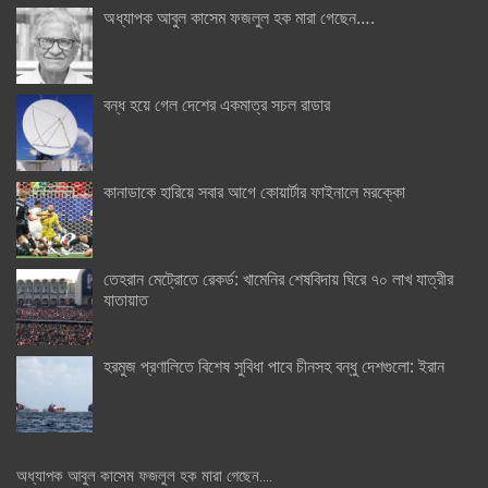
অধ্যাপক আবুল কাসেম ফজলুল হক মারা গেছেন….
বন্ধ হয়ে গেল দেশের একমাত্র সচল রাডার
কানাডাকে হারিয়ে সবার আগে কোয়ার্টার ফাইনালে মরক্কো
তেহরান মেট্রোতে রেকর্ড: খামেনির শেষবিদায় ঘিরে ৭০ লাখ যাত্রীর
যাতায়াত
হরমুজ প্রণালিতে বিশেষ সুবিধা পাবে চীনসহ বন্ধু দেশগুলো: ইরান
অধ্যাপক আবুল কাসেম ফজলুল হক মারা গেছেন….