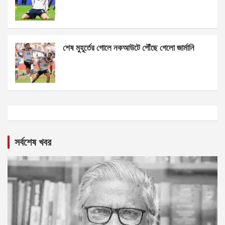
শেষ মুহূর্তের গোলে নকআউটে পৌঁছে গেলো জার্মানি
সর্বশেষ খবর