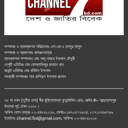
সম্পাদক ও ব্যবস্থাপনা পরিচালকঃ এস.এম.এ মনসুর মাসুদ
সম্পাদক ও প্রকাশকঃ কামরুননাহার
ব্যবস্থাপনা সম্পাদকঃ মোঃ আবু নাছের ইকবাল চৌধুরী
ডেপুটি এডিটরঃ মোঃ মোস্তাফিজুর রহমান খান
জয়েন্ট এডিটরঃ মোঃ রবিউল ইসলাম
সহকারী সম্পাদকঃ শাহ রাশিদুল ইসলাম রাসেল
৩৮ মা ভবন (তৃতীয় তলা) বীর মুক্তিযোদ্ধা কুতুবউদ্দিন রোড, সেক্টর #৮ আব্দুল্লাহপুর
উত্তরা পূর্ব, ঢাকা-১২৩০।
অফিস ফোন নম্বরঃ ০২-৪৪৮৯১০১৮, মোবাঃ০১৯৭০৫৭২৯৩৪, ০১৭১৩৩৯৪৭৯৯
ইমেইলঃ channel7bd@gmail.com, অফিসঃ ০২-৪৪৮৯১০১৮