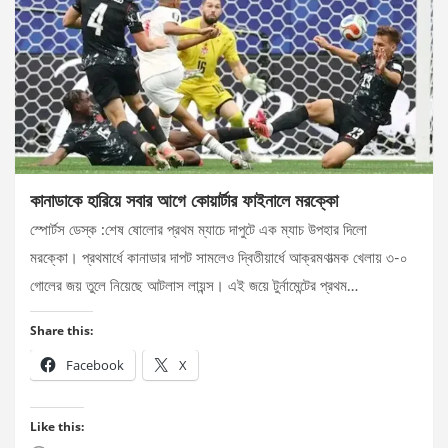
কানাডাকে হারিয়ে সবার আগে কোয়ার্টার ফাইনালে মরক্কো
স্পোর্টস ডেস্ক :শেষ ষোলোর প্রথম ম্যাচে দাপুটে এক ম্যাচ উপহার দিলো
মরক্কো। প্রথমার্ধে কানাডার দাপট সামলেও দ্বিতীয়ার্ধে আক্রমণাত্মক খেলায় ৩-০
গোলের জয় তুলে নিয়েছে আটলাস লায়ন্স। এই জয়ে টুর্নামেন্টের প্রথম…
Share this:
Facebook
X
Like this: