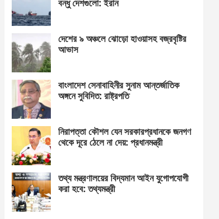
বন্ধু দেশগুলো: ইরান
দেশের ৯ অঞ্চলে ঝোড়ো হাওয়াসহ বজ্রবৃষ্টির
আভাস
বাংলাদেশ সেনাবাহিনীর সুনাম আন্তর্জাতিক
অঙ্গনে সুবিদিত: রাষ্ট্রপতি
নিরাপত্তা কৌশল যেন সরকারপ্রধানকে জনগণ
থেকে দূরে ঠেলে না দেয়: প্রধানমন্ত্রী
তথ্য মন্ত্রণালয়ের বিদ্যমান আইন যুগোপযোগী
করা হবে: তথ্যমন্ত্রী