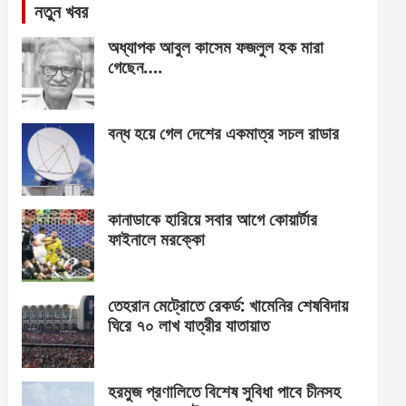
নতুন খবর
অধ্যাপক আবুল কাসেম ফজলুল হক মারা
গেছেন….
বন্ধ হয়ে গেল দেশের একমাত্র সচল রাডার
কানাডাকে হারিয়ে সবার আগে কোয়ার্টার
ফাইনালে মরক্কো
তেহরান মেট্রোতে রেকর্ড: খামেনির শেষবিদায়
ঘিরে ৭০ লাখ যাত্রীর যাতায়াত
হরমুজ প্রণালিতে বিশেষ সুবিধা পাবে চীনসহ