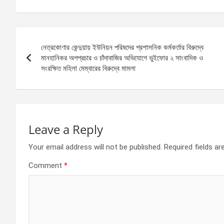
ce
se
at
ar
b
n
s
e
Post
o
g
A
নেত্রকোণার কেন্দুয়ায় ইউনিয়ন পরিষদের প্রশাসনিক কর্মকর্তার বিরুদ্বে
navigation
o
er
p
মানহানিকর অপপ্রচার ও চাঁদাবাজির অভিযোগে ভুইফোর ২ সাংবাদিক ও
সংরক্ষিত মহিলা মেম্বারের বিরুদ্বে মামলা
k
p
Leave a Reply
Your email address will not be published.
Required fields a
Comment
*