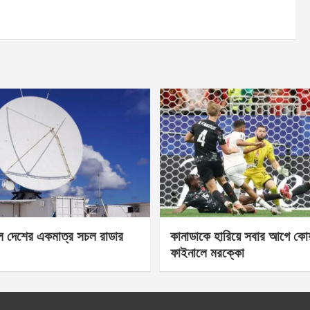
েল দেশের একমাত্র সচল রাডার
কানাডাকে হারিয়ে সবার আগে কোয়া
ফাইনালে মরক্কো