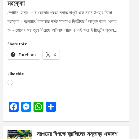
মরক্কো
স্পোর্টস ডেস্ক :শেষ ষোলোর প্রথম ম্যাচে দাপুটে এক ম্যাচ উপহার দিলো
মরক্কো। প্রথমার্ধে কানাডার দাপট সামলেও দ্বিতীয়ার্ধে আক্রমণাত্মক খেলায়
৩-০ গোলের জয় তুলে নিয়েছে আটলাস লায়ন্স। এই জয়ে টুর্নামেন্টের প্রথম…
Share this:
Facebook
X
Like this:
Loading…
F
M
W
S
a
es
h
h
ce
se
at
ar
নরওয়ের বিপক্ষে ব্রাজিলের সম্ভাব্য একাদশ
b
n
s
e