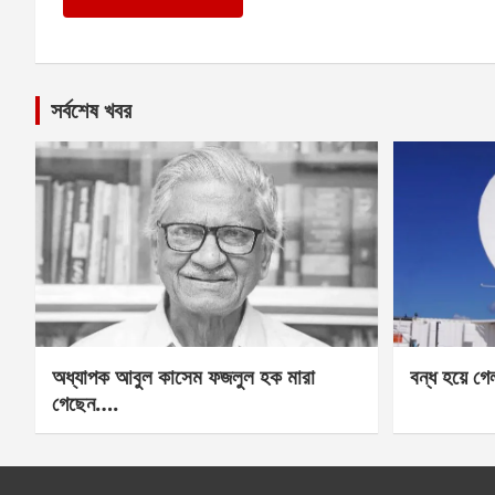
সর্বশেষ খবর
অধ্যাপক আবুল কাসেম ফজলুল হক মারা
বন্ধ হয়ে গ
গেছেন….