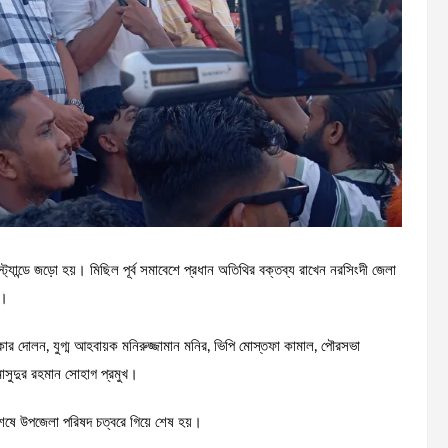
যান্ডে জড়ো হয়। মিছিল পূর্ব সমাবেশে প্রধান অতিথির বক্তব্য রাখেন নরসিংদী জেলা
ল।
র দোলন, যুগ্ম আহবায়ক মনিরুজ্জামান মনির, ভিপি মোস্তফা কামাল, পৌরসভা
াসুদুর রহমান সোহাগ প্রমুখ।
 শেষে উপজেলা পরিষদ চত্বরে গিয়ে শেষ হয়।