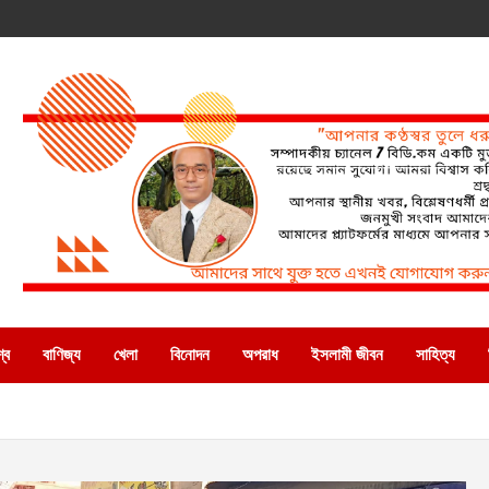
্ব
বাণিজ্য
খেলা
বিনোদন
অপরাধ
ইসলামী জীবন
সাহিত্য