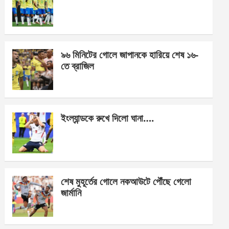
o
g
A
o
er
p
k
p
৯৬ মিনিটের গোলে জাপানকে হারিয়ে শেষ ১৬-
তে ব্রাজিল
ইংল্যান্ডকে রুখে দিলো ঘানা….
শেষ মুহূর্তের গোলে নকআউটে পৌঁছে গেলো
জার্মানি