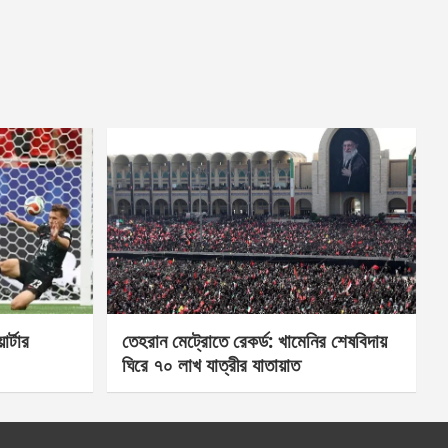
র্টার
তেহরান মেট্রোতে রেকর্ড: খামেনির শেষবিদায়
ঘিরে ৭০ লাখ যাত্রীর যাতায়াত