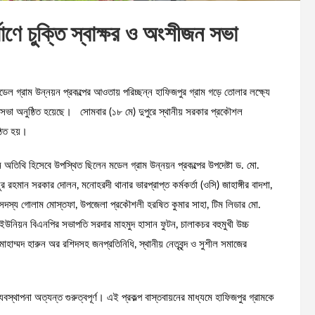
ির্মাণে চুক্তি স্বাক্ষর ও অংশীজন সভা
ল গ্রাম উন্নয়ন প্রকল্পের আওতায় পরিচ্ছন্ন হাফিজপুর গ্রাম গড়ে তোলার লক্ষ্যে
ংশীজন সভা অনুষ্ঠিত হয়েছে। সোমবার (১৮ মে) দুপুরে স্থানীয় সরকার প্রকৌশল
ঠিত হয়।
ন অতিথি হিসেবে উপস্থিত ছিলেন মডেল গ্রাম উন্নয়ন প্রকল্পের উপদেষ্টা ড. মো.
ান সরকার দোলন, মনোহরদী থানার ভারপ্রাপ্ত কর্মকর্তা (ওসি) জাহাঙ্গীর বাদশা,
 সদস্য গোলাম মোস্তফা, উপজেলা প্রকৌশলী হরষিত কুমার সাহা, টিম লিডার মো.
র ইউনিয়ন বিএনপির সভাপতি সরদার মাহমুদ হাসান ফুটন, চালাকচর বহুমুখী উচ্চ
হাম্মদ হারুন অর রশিদসহ জনপ্রতিনিধি, স্থানীয় নেতৃবৃন্দ ও সুশীল সমাজের
বস্থাপনা অত্যন্ত গুরুত্বপূর্ণ। এই প্রকল্প বাস্তবায়নের মাধ্যমে হাফিজপুর গ্রামকে