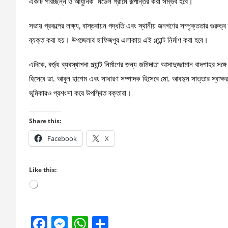
একটি পরিচ্ছন্ন ও আধুনিক মডেল গ্রামে রূপান্তর করা সম্ভব হবে।
সভায় প্রকল্পের লক্ষ্য, বাস্তবায়ন পদ্ধতি এবং স্থানীয় জনগণের সম্পৃক্ততার গুরুত্ব ত
ব্যক্ত করা হয়। উপজেলার হাফিজপুর এলাকায় এই প্ল্যান্ট নির্মাণ করা হবে।
এদিকে, বর্জ্য ব্যবস্থাপনা প্ল্যান্ট নির্মাণের জন্য জমিদাতা আসাদুজ্জামান বাদশাহর স
হিসেবে ডা. আবুল হাশেম এবং সাধারণ সম্পাদক হিসেবে মো. আবদুস সাত্তার স্বাক্
ভূমিকারও প্রশংসা করে উপস্থিত বক্তারা।
Share this:
Facebook
X
Like this:
Loading…
F
M
W
S