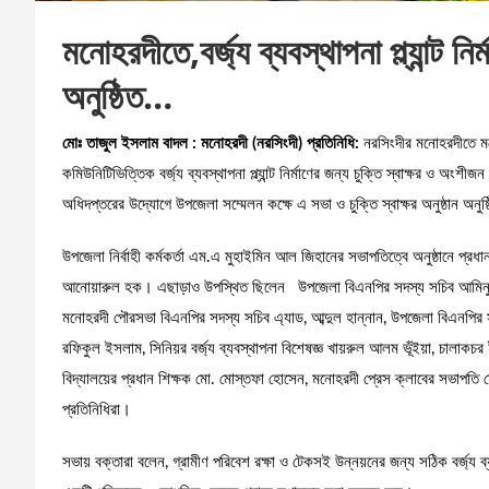
মনোহরদীতে,বর্জ্য ব্যবস্থাপনা প্ল্যান্ট ন
অনুষ্ঠিত…
মোঃ তাজুল ইসলাম বাদল : মনোহরদী (নরসিংদী) প্রতিনিধি:
নরসিংদীর মনোহরদীতে মডে
কমিউনিটিভিত্তিক বর্জ্য ব্যবস্থাপনা প্ল্যান্ট নির্মাণের জন্য চুক্তি স্বাক্ষর ও অ
অধিদপ্তরের উদ্যোগে উপজেলা সম্মেলন কক্ষে এ সভা ও চুক্তি স্বাক্ষর অনুষ্ঠান অনুষ্
উপজেলা নির্বাহী কর্মকর্তা এম.এ মুহাইমিন আল জিহানের সভাপতিত্বে অনুষ্ঠানে প্রধা
আনোয়ারুল হক। এছাড়াও উপস্থিত ছিলেন উপজেলা বিএনপির সদস্য সচিব আমিনুর রহম
মনোহরদী পৌরসভা বিএনপির সদস্য সচিব এ্যাড, আব্দুল হান্নান, উপজেলা বিএনপির
রফিকুল ইসলাম, সিনিয়র বর্জ্য ব্যবস্থাপনা বিশেষজ্ঞ খায়রুল আলম ভূঁইয়া, চালাকচ
বিদ্যালয়ের প্রধান শিক্ষক মো. মোস্তফা হোসেন, মনোহরদী প্রেস ক্লাবের সভাপতি মো
প্রতিনিধিরা।
সভায় বক্তারা বলেন, গ্রামীণ পরিবেশ রক্ষা ও টেকসই উন্নয়নের জন্য সঠিক বর্জ্য ব্য