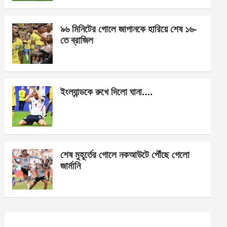
o
er
p
k
p
৯৬ মিনিটের গোলে জাপানকে হারিয়ে শেষ ১৬-
তে ব্রাজিল
ইংল্যান্ডকে রুখে দিলো ঘানা….
শেষ মুহূর্তের গোলে নকআউটে পৌঁছে গেলো
জার্মানি