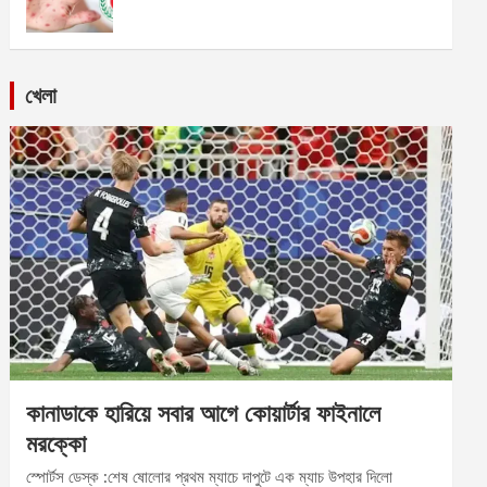
খেলা
কানাডাকে হারিয়ে সবার আগে কোয়ার্টার ফাইনালে
মরক্কো
স্পোর্টস ডেস্ক :শেষ ষোলোর প্রথম ম্যাচে দাপুটে এক ম্যাচ উপহার দিলো