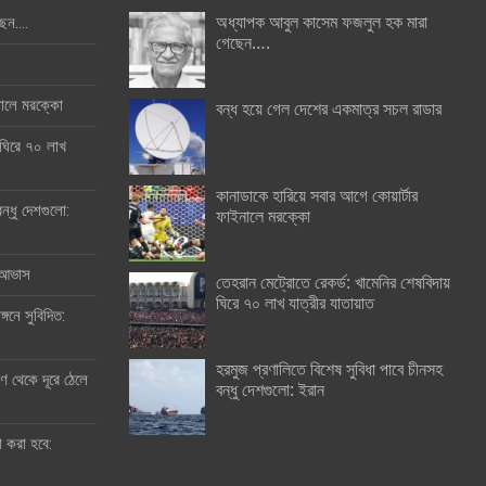
অধ্যাপক আবুল কাসেম ফজলুল হক মারা
ছেন….
গেছেন….
ইনালে মরক্কো
বন্ধ হয়ে গেল দেশের একমাত্র সচল রাডার
 ঘিরে ৭০ লাখ
কানাডাকে হারিয়ে সবার আগে কোয়ার্টার
ন্ধু দেশগুলো:
ফাইনালে মরক্কো
র আভাস
তেহরান মেট্রোতে রেকর্ড: খামেনির শেষবিদায়
ঘিরে ৭০ লাখ যাত্রীর যাতায়াত
্গনে সুবিদিত:
হরমুজ প্রণালিতে বিশেষ সুবিধা পাবে চীনসহ
 থেকে দূরে ঠেলে
বন্ধু দেশগুলো: ইরান
ী করা হবে: