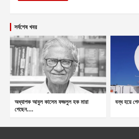
সর্বশেষ খবর
অধ্যাপক আবুল কাসেম ফজলুল হক মারা
বন্ধ হয়ে গ
গেছেন….