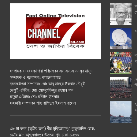
অ
গ
ব
ক
ফ
সম্পাদক ও ব্যবস্থাপনা পরিচালকঃ এস.এম.এ মনসুর মাসুদ
সম্পাদক ও প্রকাশকঃ কামরুননাহার
ত
ব্যবস্থাপনা সম্পাদকঃ মোঃ আবু নাছের ইকবাল চৌধুরী
ঘ
ডেপুটি এডিটরঃ মোঃ মোস্তাফিজুর রহমান খান
জয়েন্ট এডিটরঃ মোঃ রবিউল ইসলাম
সহকারী সম্পাদকঃ শাহ রাশিদুল ইসলাম রাসেল
হ
ব
৩৮ মা ভবন (তৃতীয় তলা) বীর মুক্তিযোদ্ধা কুতুবউদ্দিন রোড,
সেক্টর #৮ আব্দুল্লাহপুর উত্তরা পূর্ব, ঢাকা-১২৩০।