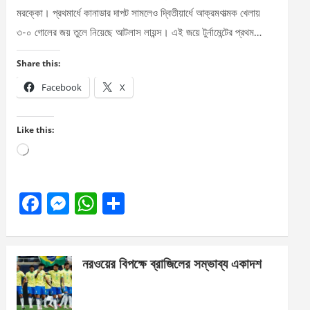
মরক্কো। প্রথমার্ধে কানাডার দাপট সামলেও দ্বিতীয়ার্ধে আক্রমণাত্মক খেলায়
৩-০ গোলের জয় তুলে নিয়েছে আটলাস লায়ন্স। এই জয়ে টুর্নামেন্টের প্রথম…
Share this:
Facebook
X
Like this:
Loading…
F
M
W
S
a
es
h
h
ce
se
at
ar
নরওয়ের বিপক্ষে ব্রাজিলের সম্ভাব্য একাদশ
b
n
s
e
o
g
A