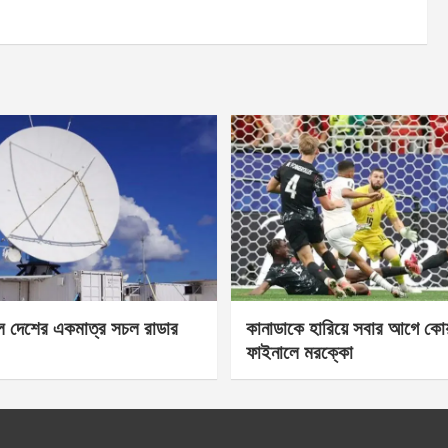
েল দেশের একমাত্র সচল রাডার
কানাডাকে হারিয়ে সবার আগে কোয়া
ফাইনালে মরক্কো