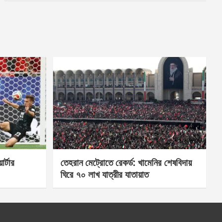
র্টার
তেহরান মেট্রোতে রেকর্ড: খামেনির শেষবিদায়
ঘিরে ৭০ লাখ যাত্রীর যাতায়াত