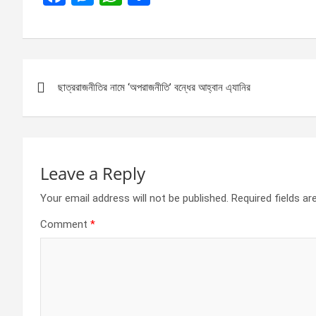
a
es
h
h
ce
se
at
ar
b
n
s
e
Post
o
g
A
ছাত্ররাজনীতির নামে ‘অপরাজনীতি’ বন্ধের আহ্বান এ্যানির
navigation
o
er
p
k
p
Leave a Reply
Your email address will not be published.
Required fields a
Comment
*