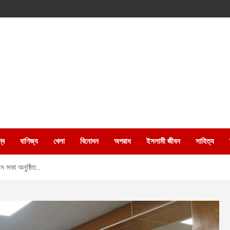
্ব
বাণিজ্য
খেলা
বিনোদন
অপরাধ
ইসলামী জীবন
সাহিত্য
শীজন সভা অনুষ্ঠিত…