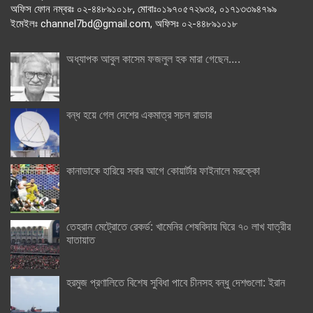
অফিস ফোন নম্বরঃ ০২-৪৪৮৯১০১৮, মোবাঃ০১৯৭০৫৭২৯৩৪, ০১৭১৩৩৯৪৭৯৯
ইমেইলঃ channel7bd@gmail.com, অফিসঃ ০২-৪৪৮৯১০১৮
অধ্যাপক আবুল কাসেম ফজলুল হক মারা গেছেন….
বন্ধ হয়ে গেল দেশের একমাত্র সচল রাডার
কানাডাকে হারিয়ে সবার আগে কোয়ার্টার ফাইনালে মরক্কো
তেহরান মেট্রোতে রেকর্ড: খামেনির শেষবিদায় ঘিরে ৭০ লাখ যাত্রীর
যাতায়াত
হরমুজ প্রণালিতে বিশেষ সুবিধা পাবে চীনসহ বন্ধু দেশগুলো: ইরান