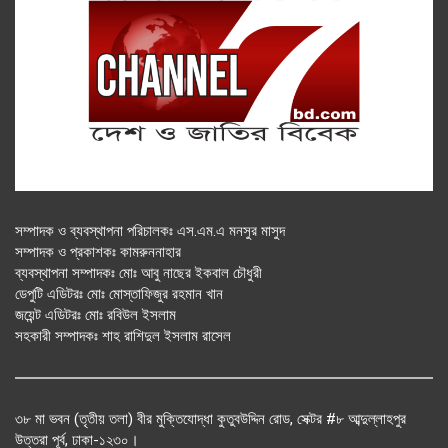
সম্পাদক ও ব্যবস্থাপনা পরিচালকঃ এস.এম.এ মনসুর মাসুদ
সম্পাদক ও প্রকাশকঃ কামরুননাহার
ব্যবস্থাপনা সম্পাদকঃ মোঃ আবু নাছের ইকবাল চৌধুরী
ডেপুটি এডিটরঃ মোঃ মোস্তাফিজুর রহমান খান
জয়েন্ট এডিটরঃ মোঃ রবিউল ইসলাম
সহকারী সম্পাদকঃ শাহ রাশিদুল ইসলাম রাসেল
৩৮ মা ভবন (তৃতীয় তলা) বীর মুক্তিযোদ্ধা কুতুবউদ্দিন রোড, সেক্টর #৮ আব্দুল্লাহপুর
উত্তরা পূর্ব, ঢাকা-১২৩০।