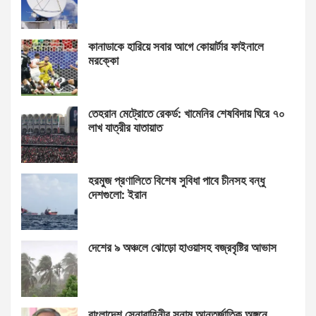
কানাডাকে হারিয়ে সবার আগে কোয়ার্টার ফাইনালে
মরক্কো
তেহরান মেট্রোতে রেকর্ড: খামেনির শেষবিদায় ঘিরে ৭০
লাখ যাত্রীর যাতায়াত
হরমুজ প্রণালিতে বিশেষ সুবিধা পাবে চীনসহ বন্ধু
দেশগুলো: ইরান
দেশের ৯ অঞ্চলে ঝোড়ো হাওয়াসহ বজ্রবৃষ্টির আভাস
বাংলাদেশ সেনাবাহিনীর সুনাম আন্তর্জাতিক অঙ্গনে