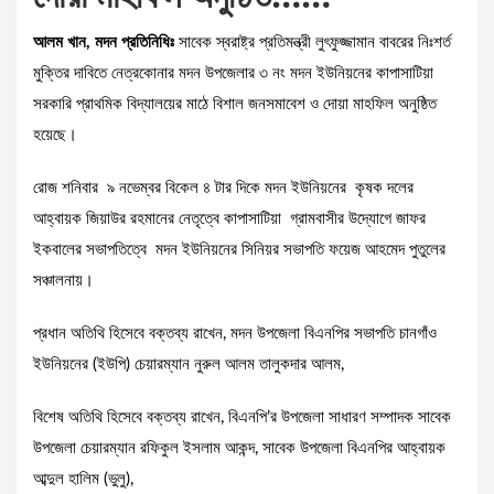
আলম খান, মদন প্রতিনিধিঃ
সাবেক স্বরাষ্ট্র প্রতিমন্ত্রী লুৎফুজ্জামান বাবরের নিঃশর্ত
মুক্তির দাবিতে নেত্রকোনার মদন উপজেলার ৩ নং মদন ইউনিয়নের কাপাসাটিয়া
সরকারি প্রাথমিক বিদ্যালয়ের মাঠে বিশাল জনসমাবেশ ও দোয়া মাহফিল অনুষ্ঠিত
হয়েছে।
রোজ শনিবার ৯ নভেম্বর বিকেল ৪ টার দিকে মদন ইউনিয়নের কৃষক দলের
আহ্বায়ক জিয়াউর রহমানের নেতৃত্বে কাপাসাটিয়া গ্রামবাসীর উদ্যোগে জাফর
ইকবালের সভাপতিত্বে মদন ইউনিয়নের সিনিয়র সভাপতি ফয়েজ আহমেদ পুতুলের
সঞ্চালনায়।
প্রধান অতিথি হিসেবে বক্তব্য রাখেন, মদন উপজেলা বিএনপির সভাপতি চানগাঁও
ইউনিয়নের (ইউপি) চেয়ারম্যান নুরুল আলম তালুকদার আলম,
বিশেষ অতিথি হিসেবে বক্তব্য রাখেন, বিএনপি’র উপজেলা সাধারণ সম্পাদক সাবেক
উপজেলা চেয়ারম্যান রফিকুল ইসলাম আকন্দ, সাবেক উপজেলা বিএনপির আহ্বায়ক
আব্দুল হালিম (ভুলু),