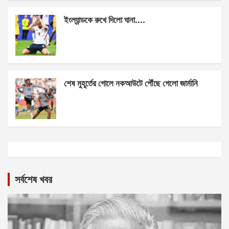
ইংল্যান্ডকে রুখে দিলো ঘানা….
শেষ মুহূর্তের গোলে নকআউটে পৌঁছে গেলো জার্মানি
সর্বশেষ খবর