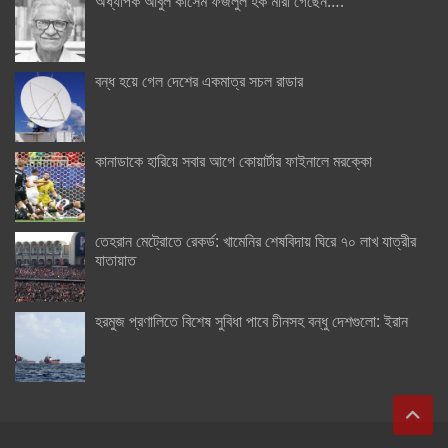
অধ্যাপক আবুল কাসেম ফজলুল হক মারা গেছেন….
বন্ধ হয়ে গেল দেশের একমাত্র সচল রাডার
কানাডাকে হারিয়ে সবার আগে কোয়ার্টার ফাইনালে মরক্কো
তেহরান মেট্রোতে রেকর্ড: খামেনির শেষবিদায় ঘিরে ৭০ লাখ যাত্রীর
যাতায়াত
হরমুজ প্রণালিতে বিশেষ সুবিধা পাবে চীনসহ বন্ধু দেশগুলো: ইরান