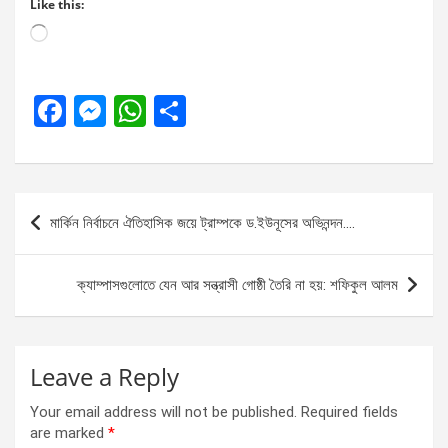
Like this:
Loading…
F
M
W
S
a
es
h
h
ce
se
at
ar
b
n
s
e
Post
মার্কিন নির্বাচনে ঐতিহাসিক জয়ে ট্রাম্পকে ড.ইউনূসের অভিনন্দন….
o
g
A
navigation
o
er
p
ক্যাম্পাসগুলোতে যেন আর সন্ত্রাসী গোষ্ঠী তৈরি না হয়: শফিকুল আলম
k
p
Leave a Reply
Your email address will not be published.
Required fields
are marked
*