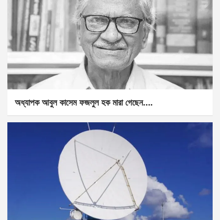
অধ্যাপক আবুল কাসেম ফজলুল হক মারা গেছেন….