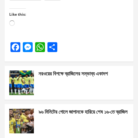
Like this:
Loading…
F
M
W
S
a
es
h
h
ce
se
at
ar
নরওয়ের বিপক্ষে ব্রাজিলের সম্ভাব্য একাদশ
b
n
s
e
o
g
A
o
er
p
k
p
৯৬ মিনিটের গোলে জাপানকে হারিয়ে শেষ ১৬-তে ব্রাজিল