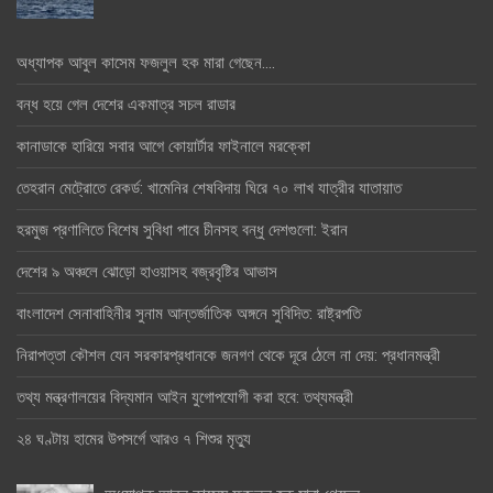
অধ্যাপক আবুল কাসেম ফজলুল হক মারা গেছেন….
বন্ধ হয়ে গেল দেশের একমাত্র সচল রাডার
কানাডাকে হারিয়ে সবার আগে কোয়ার্টার ফাইনালে মরক্কো
তেহরান মেট্রোতে রেকর্ড: খামেনির শেষবিদায় ঘিরে ৭০ লাখ যাত্রীর যাতায়াত
হরমুজ প্রণালিতে বিশেষ সুবিধা পাবে চীনসহ বন্ধু দেশগুলো: ইরান
দেশের ৯ অঞ্চলে ঝোড়ো হাওয়াসহ বজ্রবৃষ্টির আভাস
বাংলাদেশ সেনাবাহিনীর সুনাম আন্তর্জাতিক অঙ্গনে সুবিদিত: রাষ্ট্রপতি
নিরাপত্তা কৌশল যেন সরকারপ্রধানকে জনগণ থেকে দূরে ঠেলে না দেয়: প্রধানমন্ত্রী
তথ্য মন্ত্রণালয়ের বিদ্যমান আইন যুগোপযোগী করা হবে: তথ্যমন্ত্রী
২৪ ঘণ্টায় হামের উপসর্গে আরও ৭ শিশুর মৃত্যু