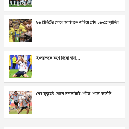
o
er
p
k
p
৯৬ মিনিটের গোলে জাপানকে হারিয়ে শেষ ১৬-তে ব্রাজিল
ইংল্যান্ডকে রুখে দিলো ঘানা….
শেষ মুহূর্তের গোলে নকআউটে পৌঁছে গেলো জার্মানি