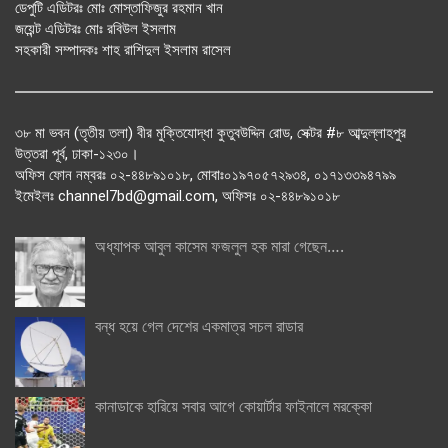
ডেপুটি এডিটরঃ মোঃ মোস্তাফিজুর রহমান খান
জয়েন্ট এডিটরঃ মোঃ রবিউল ইসলাম
সহকারী সম্পাদকঃ শাহ রাশিদুল ইসলাম রাসেল
৩৮ মা ভবন (তৃতীয় তলা) বীর মুক্তিযোদ্ধা কুতুবউদ্দিন রোড, সেক্টর #৮ আব্দুল্লাহপুর
উত্তরা পূর্ব, ঢাকা-১২৩০।
অফিস ফোন নম্বরঃ ০২-৪৪৮৯১০১৮, মোবাঃ০১৯৭০৫৭২৯৩৪, ০১৭১৩৩৯৪৭৯৯
ইমেইলঃ channel7bd@gmail.com, অফিসঃ ০২-৪৪৮৯১০১৮
অধ্যাপক আবুল কাসেম ফজলুল হক মারা গেছেন….
বন্ধ হয়ে গেল দেশের একমাত্র সচল রাডার
কানাডাকে হারিয়ে সবার আগে কোয়ার্টার ফাইনালে মরক্কো