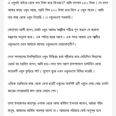
এ ওষুধটা বাইরে থেকে কত টাকা করে কিনছেন? আমি বললাম ৮৫০ টাকা। সে বলল
আমার কাছে ওষুধ আছে, প্রতি পিস ৫০০ টাকা করে দিলে এ ওষুধ পাবেন। আমি
তার কাছ থেকে ওষুধ নিয়েছি। এ ওষুধগুলো সরকারি।
মোহাম্মদ আলী বলেন, চারটা ওষুধ আমার সস্ত্রীক শরীরে পুশ করলে সে জ্বালা
যন্ত্রণার অনুভব করে। এক পর্যায়ে জ্বর আসে। এক সময় আমার এক আত্মীয়
ওষুধগুলো দেখে আমাকে জানায় ওষুধগুলো মেয়াদোত্তীর্ণ।
সেনা সদস্যদের উপস্থিতিতে ওষুধ বিক্রির কথা স্বীকার করে মেডিসিন বিভাগের
ওয়ার্ড বয় হরষিত বলেন, আমি ছয়—সাত মাস আগে হাসপাতালে ডাস্টবিন থেকে
কয়েকটি ওষুধ কুড়িয়ে পাই। সুযোগ বুঝে এখন ওষুধগুলো বিক্রি করেছি।
এদিকে হরষিতের কাছ থেকে কেনা ছয়টি ওষুধের অবশিষ্ট দুটি ওষুধে দেখা গেছে চলতি
বছরের ফেব্রুয়ারি মাস থেকে মেয়াদ শেষ।
তালা উপজেলার জাতপুর এলাকা থেকে আসা রবিউল ইসলাম জানান, আমরা গরিব
মানুষ, আমাদের আর্থিক অবস্থা ভালো না। আমাদের পরিবারে কেউ অসুস্থ হলে