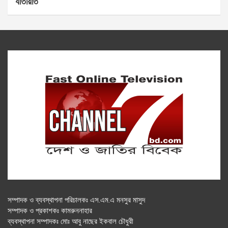
যাতায়াত
সম্পাদক ও ব্যবস্থাপনা পরিচালকঃ এস.এম.এ মনসুর মাসুদ
সম্পাদক ও প্রকাশকঃ কামরুননাহার
ব্যবস্থাপনা সম্পাদকঃ মোঃ আবু নাছের ইকবাল চৌধুরী