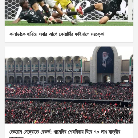
কানাডাকে হারিয়ে সবার আগে কোয়ার্টার ফাইনালে মরক্কো
তেহরান মেট্রোতে রেকর্ড: খামেনির শেষবিদায় ঘিরে ৭০ লাখ যাত্রীর