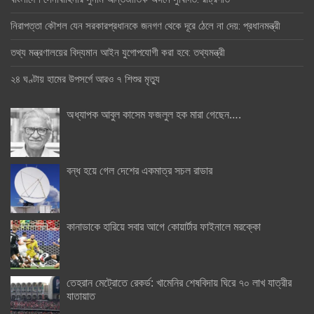
নিরাপত্তা কৌশল যেন সরকারপ্রধানকে জনগণ থেকে দূরে ঠেলে না দেয়: প্রধানমন্ত্রী
তথ্য মন্ত্রণালয়ের বিদ্যমান আইন যুগোপযোগী করা হবে: তথ্যমন্ত্রী
২৪ ঘণ্টায় হামের উপসর্গে আরও ৭ শিশুর মৃত্যু
অধ্যাপক আবুল কাসেম ফজলুল হক মারা গেছেন….
বন্ধ হয়ে গেল দেশের একমাত্র সচল রাডার
কানাডাকে হারিয়ে সবার আগে কোয়ার্টার ফাইনালে মরক্কো
তেহরান মেট্রোতে রেকর্ড: খামেনির শেষবিদায় ঘিরে ৭০ লাখ যাত্রীর
যাতায়াত