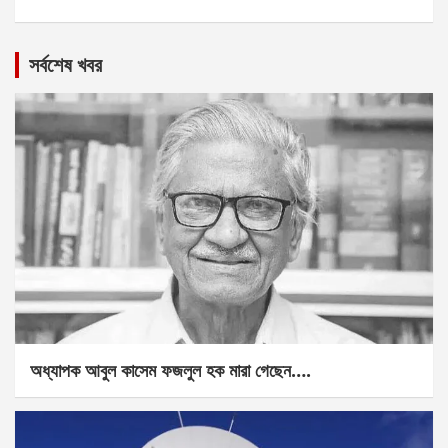
সর্বশেষ খবর
অধ্যাপক আবুল কাসেম ফজলুল হক মারা গেছেন….