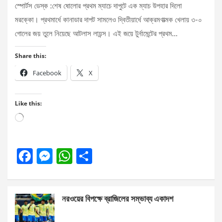
স্পোর্টস ডেস্ক :শেষ ষোলোর প্রথম ম্যাচে দাপুটে এক ম্যাচ উপহার দিলো
মরক্কো। প্রথমার্ধে কানাডার দাপট সামলেও দ্বিতীয়ার্ধে আক্রমণাত্মক খেলায় ৩-০
গোলের জয় তুলে নিয়েছে আটলাস লায়ন্স। এই জয়ে টুর্নামেন্টের প্রথম…
Share this:
Facebook
X
Like this:
Loading…
F
M
W
S
a
es
h
h
ce
se
at
ar
নরওয়ের বিপক্ষে ব্রাজিলের সম্ভাব্য একাদশ
b
n
s
e
o
g
A