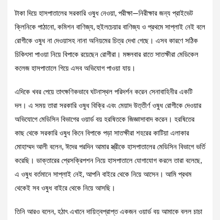
টাকা দিয়ে হাসপাতালের সরকারি ওষুধ নেওয়া, পরীক্ষা—নিরীক্ষার জন্য প্রাইভেট
ক্লিনিকে পাঠানো, কমিশন বাণিজ্য, হুইলচেয়ার বাণিজ্য ও প্রথমে সাপ্লাই নেই বলে
রোগীকে ওষুধ না দেওয়াসহ নানা অনিয়মের চিত্র দেখা গেছে। এসব কারণে সঠিক
চিকিৎসা পাওয়া নিয়ে বিপাকে রয়েছেন রোগীরা। মঙ্গলবার রাতে সাতক্ষীরা মেডিকেল
কলেজ হাসপাতালে গিয়ে এসব অভিযোগ পাওয়া যায়।
এদিকে খবর পেয়ে তাৎক্ষণিকভাবে ঘটনাস্থল পরিদর্শন করেন সেনাবাহিনীর একটি
দল। এ সময় তারা সরকারি ওষুধ বিক্রি এবং মেয়াদ উত্তীর্ণ ওষুধ রোগীকে দেওয়ার
অভিযোগে মেডিসিন বিভাগের ওয়ার্ড বয় হরষিতকে জিজ্ঞাসাবাদ করেন। হরষিতের
কাছ থেকে সরকারি ওষুধ কিনে বিপাকে পড়া সাতক্ষীরা শহরের কাটিয়া এলাকার
মোহাম্মদ আলী বলেন, ঈদের পরদিন আমার স্ত্রীকে হাসপাতালের মেডিসিন বিভাগে ভর্তি
করেছি। ডাক্তারের প্রেসক্রিপশন নিয়ে হাসপাতালে যোগাযোগ করলে তারা বলেছে,
এ ওষুধ বর্তমানে সাপ্লাই নেই, আপনি বাইরে থেকে নিয়ে আসেন। আমি প্রথম
থেকেই সব ওষুধ বাইরে থেকে নিয়ে আসছি।
তিনি আরও বলেন, হঠাৎ এখানে দায়িত্বপ্রাপ্ত একজন ওয়ার্ড বয় আমাকে বলল চাচা