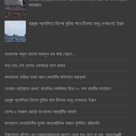
যাতায়াত
হরমুজ প্রণালিতে বিশেষ সুবিধা পাবে চীনসহ বন্ধু দেশগুলো: ইরান
অধ্যাপক আবুল কাসেম ফজলুল হক মারা গেছেন….
বন্ধ হয়ে গেল দেশের একমাত্র সচল রাডার
কানাডাকে হারিয়ে সবার আগে কোয়ার্টার ফাইনালে মরক্কো
তেহরান মেট্রোতে রেকর্ড: খামেনির শেষবিদায় ঘিরে ৭০ লাখ যাত্রীর যাতায়াত
হরমুজ প্রণালিতে বিশেষ সুবিধা পাবে চীনসহ বন্ধু দেশগুলো: ইরান
দেশের ৯ অঞ্চলে ঝোড়ো হাওয়াসহ বজ্রবৃষ্টির আভাস
বাংলাদেশ সেনাবাহিনীর সুনাম আন্তর্জাতিক অঙ্গনে সুবিদিত: রাষ্ট্রপতি
নিরাপত্তা কৌশল যেন সরকারপ্রধানকে জনগণ থেকে দূরে ঠেলে না দেয়: প্রধানমন্ত্রী