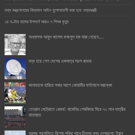
তথ্য মন্ত্রণালয়ের বিদ্যমান আইন যুগোপযোগী করা হবে: তথ্যমন্ত্রী
২৪ ঘণ্টায় হামের উপসর্গে আরও ৭ শিশুর মৃত্যু
অধ্যাপক আবুল কাসেম ফজলুল হক মারা গেছেন….
বন্ধ হয়ে গেল দেশের একমাত্র সচল রাডার
কানাডাকে হারিয়ে সবার আগে কোয়ার্টার ফাইনালে মরক্কো
তেহরান মেট্রোতে রেকর্ড: খামেনির শেষবিদায় ঘিরে ৭০ লাখ যাত্রীর
যাতায়াত
হরমুজ প্রণালিতে বিশেষ সুবিধা পাবে চীনসহ বন্ধু দেশগুলো: ইরান