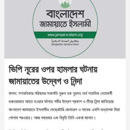
ভিপি নূরের ওপর হামলার ঘটনায়
জামায়াতের উদ্বেগ ও নিন্দা
বাসস: গণঅধিকার পরিষদের সভাপতি নূরুল হক নূরসহ অর্ধ শতাধিক নেতাকর্মী
গুরুতরভাবে আহত হওয়ার ঘটনায় গভীর উদ্বেগ প্রকাশ ও তীব্র নিন্দা জানিয়েছে
বাংলাদেশ জামায়াতে ইসলামীর সেক্রেটারি জেনারেল ও সাবেক এমপি অধ্যাপক মিয়া
গোলাম পরওয়ার। আজ শুক্রবার এক বিবৃতি তিনি একথা জানান।