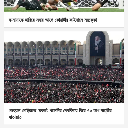
কানাডাকে হারিয়ে সবার আগে কোয়ার্টার ফাইনালে মরক্কো
তেহরান মেট্রোতে রেকর্ড: খামেনির শেষবিদায় ঘিরে ৭০ লাখ যাত্রীর
যাতায়াত