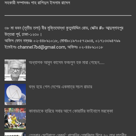
সহকারী সম্পাদকঃ শাহ রাশিদুল ইসলাম রাসেল
৩৮ মা ভবন (তৃতীয় তলা) বীর মুক্তিযোদ্ধা কুতুবউদ্দিন রোড, সেক্টর #৮ আব্দুল্লাহপুর
উত্তরা পূর্ব, ঢাকা-১২৩০।
অফিস ফোন নম্বরঃ ০২-৪৪৮৯১০১৮, মোবাঃ০১৯৭০৫৭২৯৩৪, ০১৭১৩৩৯৪৭৯৯
ইমেইলঃ channel7bd@gmail.com, অফিসঃ ০২-৪৪৮৯১০১৮
অধ্যাপক আবুল কাসেম ফজলুল হক মারা গেছেন….
বন্ধ হয়ে গেল দেশের একমাত্র সচল রাডার
কানাডাকে হারিয়ে সবার আগে কোয়ার্টার ফাইনালে মরক্কো
তেহরান মেট্রোতে রেকর্ড: খামেনির শেষবিদায় ঘিরে ৭০ লাখ যাত্রীর