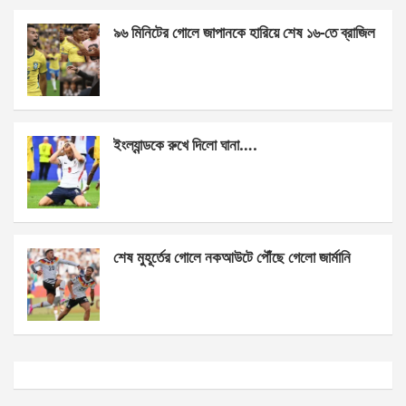
k
p
৯৬ মিনিটের গোলে জাপানকে হারিয়ে শেষ ১৬-তে ব্রাজিল
ইংল্যান্ডকে রুখে দিলো ঘানা….
শেষ মুহূর্তের গোলে নকআউটে পৌঁছে গেলো জার্মানি