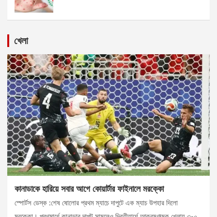
খেলা
কানাডাকে হারিয়ে সবার আগে কোয়ার্টার ফাইনালে মরক্কো
স্পোর্টস ডেস্ক :শেষ ষোলোর প্রথম ম্যাচে দাপুটে এক ম্যাচ উপহার দিলো
মরক্কো। প্রথমার্ধে কানাডার দাপট সামলেও দ্বিতীয়ার্ধে আক্রমণাত্মক খেলায় ৩-০