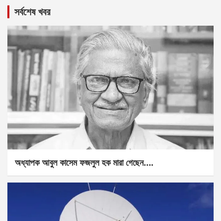
সর্বশেষ খবর
অধ্যাপক আবুল কাসেম ফজলুল হক মারা গেছেন….