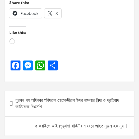
Share this:
Facebook
X
Like this:
Loading…
F
M
W
S
a
es
h
h
ce
se
at
ar
b
n
s
e
Post
নুরসহ গণ অধিকার পরিষদের নেতাকর্মীদের উপর হামলার নিন্দা ও প্রতিবাদ
o
g
A
navigation
জানিয়েছে বিএনপি
o
er
p
k
p
কাকরাইলে আইনশৃঙ্খলা বাহিনীর মারধরে আহত নুরুল হক নুর