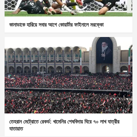
কানাডাকে হারিয়ে সবার আগে কোয়ার্টার ফাইনালে মরক্কো
তেহরান মেট্রোতে রেকর্ড: খামেনির শেষবিদায় ঘিরে ৭০ লাখ যাত্রীর
যাতায়াত