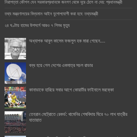
নিরাপত্তা কৌশল যেন সরকারপ্রধানকে জনগণ থেকে দূরে ঠেলে না দেয়: প্রধানমন্ত্রী
তথ্য মন্ত্রণালয়ের বিদ্যমান আইন যুগোপযোগী করা হবে: তথ্যমন্ত্রী
২৪ ঘণ্টায় হামের উপসর্গে আরও ৭ শিশুর মৃত্যু
অধ্যাপক আবুল কাসেম ফজলুল হক মারা গেছেন….
বন্ধ হয়ে গেল দেশের একমাত্র সচল রাডার
কানাডাকে হারিয়ে সবার আগে কোয়ার্টার ফাইনালে মরক্কো
তেহরান মেট্রোতে রেকর্ড: খামেনির শেষবিদায় ঘিরে ৭০ লাখ যাত্রীর
যাতায়াত