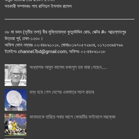
সহকারী সম্পাদকঃ শাহ রাশিদুল ইসলাম রাসেল
৩৮ মা ভবন (তৃতীয় তলা) বীর মুক্তিযোদ্ধা কুতুবউদ্দিন রোড, সেক্টর #৮ আব্দুল্লাহপুর
উত্তরা পূর্ব, ঢাকা-১২৩০।
অফিস ফোন নম্বরঃ ০২-৪৪৮৯১০১৮, মোবাঃ০১৯৭০৫৭২৯৩৪, ০১৭১৩৩৯৪৭৯৯
ইমেইলঃ channel7bd@gmail.com, অফিসঃ ০২-৪৪৮৯১০১৮
অধ্যাপক আবুল কাসেম ফজলুল হক মারা গেছেন….
বন্ধ হয়ে গেল দেশের একমাত্র সচল রাডার
কানাডাকে হারিয়ে সবার আগে কোয়ার্টার ফাইনালে মরক্কো