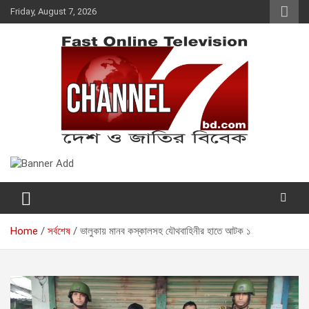
Skip
Friday, August 7, 2026
to
content
Fast Online Television –
দেশ ও জাতির বিবেক
CHANNEL7BD.COM
Home
সর্বশেষ
ভালুকায় মানব কস্কালসহ যৌথবাহিনীর হাতে আটক ১