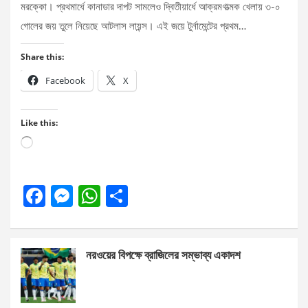
মরক্কো। প্রথমার্ধে কানাডার দাপট সামলেও দ্বিতীয়ার্ধে আক্রমণাত্মক খেলায় ৩-০
গোলের জয় তুলে নিয়েছে আটলাস লায়ন্স। এই জয়ে টুর্নামেন্টের প্রথম…
Share this:
Facebook
X
Like this:
Loading…
F
M
W
S
a
es
h
h
ce
se
at
ar
নরওয়ের বিপক্ষে ব্রাজিলের সম্ভাব্য একাদশ
b
n
s
e
o
g
A
o
er
p