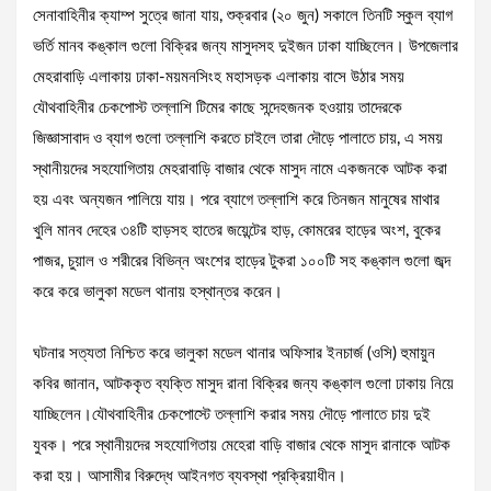
সেনাবাহিনীর ক্যাম্প সুত্রে জানা যায়, শুক্রবার (২০ জুন) সকালে তিনটি স্কুল ব্যাগ
ভর্তি মানব কঙ্কাল গুলো বিক্রির জন্য মাসুদসহ দুইজন ঢাকা যাচ্ছিলেন। উপজেলার
মেহরাবাড়ি এলাকায় ঢাকা-ময়মনসিংহ মহাসড়ক এলাকায় বাসে উঠার সময়
যৌথবাহিনীর চেকপোস্ট তল্লাশি টিমের কাছে সন্দেহজনক হওয়ায় তাদেরকে
জিজ্ঞাসাবাদ ও ব্যাগ গুলো তল্লাশি করতে চাইলে তারা দৌড়ে পালাতে চায়, এ সময়
স্থানীয়দের সহযোগিতায় মেহরাবাড়ি বাজার থেকে মাসুদ নামে একজনকে আটক করা
হয় এবং অন্যজন পালিয়ে যায়। পরে ব্যাগে তল্লাশি করে তিনজন মানুষের মাথার
খুলি মানব দেহের ৩৪টি হাড়সহ হাতের জয়েন্টের হাড়, কোমরের হাড়ের অংশ, বুকের
পাজর, চুয়াল ও শরীরের বিভিন্ন অংশের হাড়ের টুকরা ১০০টি সহ কঙ্কাল গুলো জব্দ
করে করে ভালুকা মডেল থানায় হস্থান্তর করেন।
ঘটনার সত্যতা নিশ্চিত করে ভালুকা মডেল থানার অফিসার ইনচার্জ (ওসি) হুমায়ুন
কবির জানান, আটককৃত ব্যক্তি মাসুদ রানা বিক্রির জন্য কঙ্কাল গুলো ঢাকায় নিয়ে
যাচ্ছিলেন।যৌথবাহিনীর চেকপোস্টে তল্লাশি করার সময় দৌড়ে পালাতে চায় দুই
যুবক। পরে স্থানীয়দের সহযোগিতায় মেহেরা বাড়ি বাজার থেকে মাসুদ রানাকে আটক
করা হয়। আসামীর বিরুদ্ধে আইনগত ব্যবস্থা প্রক্রিয়াধীন।