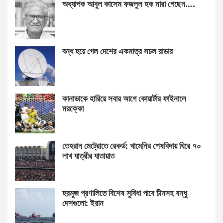
অধ্যাপক আবুল কাসেম ফজলুল হক মারা গেছেন….
বন্ধ হয়ে গেল দেশের একমাত্র সচল রাডার
কানাডাকে হারিয়ে সবার আগে কোয়ার্টার ফাইনালে
মরক্কো
তেহরান মেট্রোতে রেকর্ড: খামেনির শেষবিদায় ঘিরে ৭০
লাখ যাত্রীর যাতায়াত
হরমুজ প্রণালিতে বিশেষ সুবিধা পাবে চীনসহ বন্ধু
দেশগুলো: ইরান