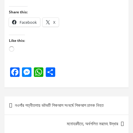
Share this:
Facebook
X
Like this:
Loading…
F
M
W
S
a
es
h
h
ce
se
at
ar
b
n
s
e
Post
নওগাঁর পত্নীতলায় ভটভটি পিকআপ সংঘর্ষে পিকআপ চালক নিহত
o
g
A
navigation
o
er
p
মনোহরদীতে, অর্ধগলিত মরদেহ উদ্ধার
k
p