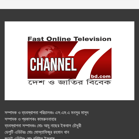
সম্পাদক ও ব্যবস্থাপনা পরিচালকঃ এস.এম.এ মনসুর মাসুদ
সম্পাদক ও প্রকাশকঃ কামরুননাহার
ব্যবস্থাপনা সম্পাদকঃ মোঃ আবু নাছের ইকবাল চৌধুরী
ডেপুটি এডিটরঃ মোঃ মোস্তাফিজুর রহমান খান
জয়েন্ট এডিটরঃ মোঃ রবিউল ইসলাম