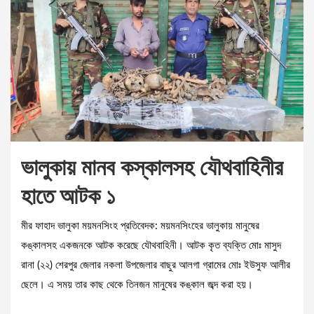
ভালুকায় মানব কস্কালসহ যৌথবাহিনীর
হাতে আটক ১
মীর ফাহাদ ভালুকা ময়মনসিংহ প্রতিবেদক: ময়মনসিংহের ভালুকায় মানুষের
কঙ্কালসহ একজনকে আটক করেছে যৌথবাহিনী। আটক কৃত ব্যক্তি মোঃ মাসুদ
রানা (২২) শেরপুর জেলার নকলা উপজেলার বাছুর আলগা গ্রামের মোঃ ইউসুফ আলীর
ছেলে। এ সময় তার কাছ থেকে তিনজন মানুষের কঙ্কাল জব্দ করা হয়।