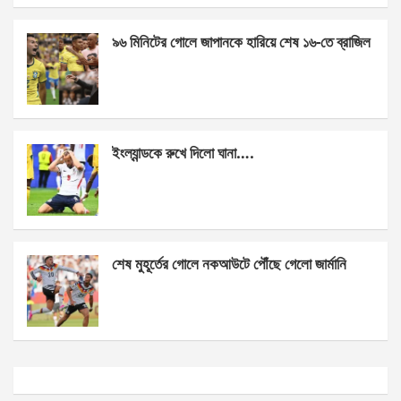
k
p
৯৬ মিনিটের গোলে জাপানকে হারিয়ে শেষ ১৬-তে ব্রাজিল
ইংল্যান্ডকে রুখে দিলো ঘানা….
শেষ মুহূর্তের গোলে নকআউটে পৌঁছে গেলো জার্মানি