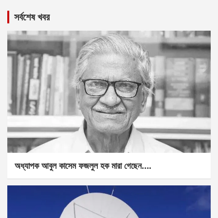
সর্বশেষ খবর
অধ্যাপক আবুল কাসেম ফজলুল হক মারা গেছেন….