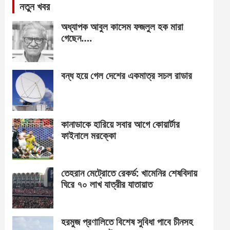
নতুন খবর
অধ্যাপক আবুল কাসেম ফজলুল হক মারা
গেছেন….
বন্ধ হয়ে গেল দেশের একমাত্র সচল রাডার
কানাডাকে হারিয়ে সবার আগে কোয়ার্টার
ফাইনালে মরক্কো
তেহরান মেট্রোতে রেকর্ড: খামেনির শেষবিদায়
ঘিরে ৭০ লাখ যাত্রীর যাতায়াত
হরমুজ প্রণালিতে বিশেষ সুবিধা পাবে চীনসহ