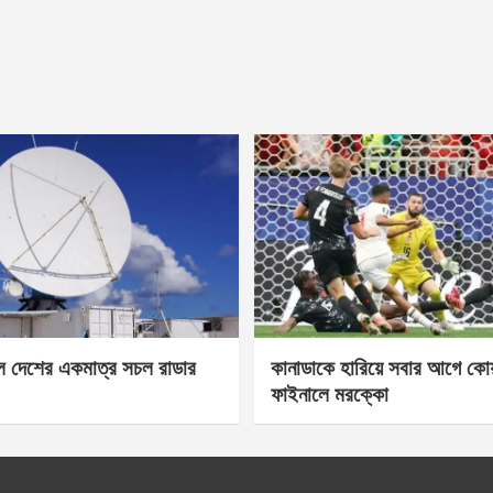
েল দেশের একমাত্র সচল রাডার
কানাডাকে হারিয়ে সবার আগে কোয়া
ফাইনালে মরক্কো