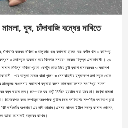
 মামলা, ঘুষ, চাঁদাবাজি বন্ধের দাবিতে
, চাঁদাবাজি বন্ধের দাবিতে ও ভালুকার রেঞ্জ কর্মকর্তা হারুন-অর-রশীদ খান ও কাদিগড়
ানববন্ধন ও মহাসড়ক অবরোধ করে বিক্ষোভ সমাবেশ করেছে বিক্ষুব্ধ এলাকাবাসী । ২৯
মনে বিভিন্ন দাবিতে প্যানা-ফেস্টুন হাতে নিয়ে ঘন্টা ব্যাপি মানববন্ধন ও সমাবেশ
কাবাসী। পরে ভালুকা মডেল থানা পুলিশ ও সেনাবাহিনীর হস্তক্ষেপে মহা সড়ক থেকে
জুর মাহমুদের সঞ্চালনায় সমাবেশে বক্তারা বলেন আদালতে চলমান সব মিথ্যা মামলা
য়ন বন্ধ করতে হবে। জনগণকে ঘর-বাড়ী নির্মানে হয়রানি করা যাবে না। মিথ্যা মামলা
না। ডিমার্কেশন করে সম্পত্তি জনগণকে বুঝিয়ে দিয়ে বনবিভগের সম্পত্তি বনবিভাগ বুঝে
র্তা ও বিট কর্মকর্তার অপসারণ এর দাবী জানান।এসময় সাবেক ইউপি সদস্য কামাল হোসেন,
লামসহ আরো অনেকেই বক্তব্য রাখেন।