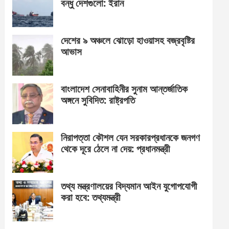
বন্ধু দেশগুলো: ইরান
দেশের ৯ অঞ্চলে ঝোড়ো হাওয়াসহ বজ্রবৃষ্টির
আভাস
বাংলাদেশ সেনাবাহিনীর সুনাম আন্তর্জাতিক
অঙ্গনে সুবিদিত: রাষ্ট্রপতি
নিরাপত্তা কৌশল যেন সরকারপ্রধানকে জনগণ
থেকে দূরে ঠেলে না দেয়: প্রধানমন্ত্রী
তথ্য মন্ত্রণালয়ের বিদ্যমান আইন যুগোপযোগী
করা হবে: তথ্যমন্ত্রী