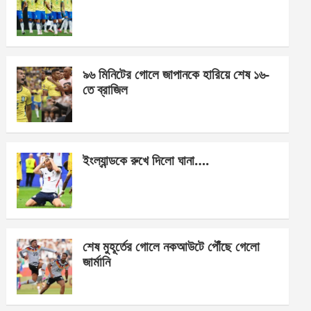
o
g
A
o
er
p
k
p
৯৬ মিনিটের গোলে জাপানকে হারিয়ে শেষ ১৬-
তে ব্রাজিল
ইংল্যান্ডকে রুখে দিলো ঘানা….
শেষ মুহূর্তের গোলে নকআউটে পৌঁছে গেলো
জার্মানি