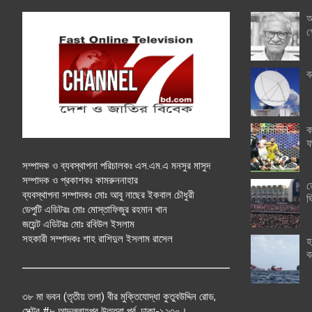
অ
গ
ব
ক
ফ
সম্পাদক ও ব্যবস্থাপনা পরিচালকঃ এস.এম.এ মনসুর মাসুদ
সম্পাদক ও প্রকাশকঃ কামরুননাহার
ত
ব্যবস্থাপনা সম্পাদকঃ মোঃ আবু নাছের ইকবাল চৌধুরী
ঘ
ডেপুটি এডিটরঃ মোঃ মোস্তাফিজুর রহমান খান
জয়েন্ট এডিটরঃ মোঃ রবিউল ইসলাম
সহকারী সম্পাদকঃ শাহ রাশিদুল ইসলাম রাসেল
হ
ব
৩৮ মা ভবন (তৃতীয় তলা) বীর মুক্তিযোদ্ধা কুতুবউদ্দিন রোড,
সেক্টর #৮ আব্দুল্লাহপুর উত্তরা পূর্ব, ঢাকা-১২৩০।