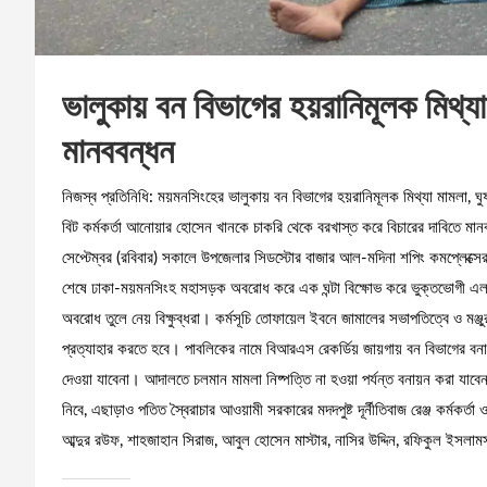
ভালুকায় বন বিভাগের হয়রানিমূলক মিথ্যা
মানববন্ধন
নিজস্ব প্রতিনিধি: ময়মনসিংহের ভালুকায় বন বিভাগের হয়রানিমূলক মিথ্যা মামলা, ঘুষ
বিট কর্মকর্তা আনোয়ার হোসেন খানকে চাকরি থেকে বরখাস্ত করে বিচারের দাবিতে ম
সেপ্টেম্বর (রবিবার) সকালে উপজেলার সিডস্টোর বাজার আল-মদিনা শপিং কমপ্লেক্সের সা
শেষে ঢাকা-ময়মনসিংহ মহাসড়ক অবরোধ করে এক ঘন্টা বিক্ষোভ করে ভুক্তভোগী এলা
অবরোধ তুলে নেয় বিক্ষুব্ধরা। কর্মসূচি তোফায়েল ইবনে জামালের সভাপতিত্বে ও মঞ্
প্রত্যাহার করতে হবে। পাবলিকের নামে বিআরএস রেকর্ডিয় জায়গায় বন বিভাগের বনা
দেওয়া যাবেনা। আদালতে চলমান মামলা নিষ্পত্তি না হওয়া পর্যন্ত বনায়ন করা যাবে
নিবে, এছাড়াও পতিত স্বৈরাচার আওয়ামী সরকারের মদদপুষ্ট দূর্নীতিবাজ রেঞ্জ কর্মক
আব্দুর রউফ, শাহজাহান সিরাজ, আবুল হোসেন মাস্টার, নাসির উদ্দিন, রফিকুল ইস