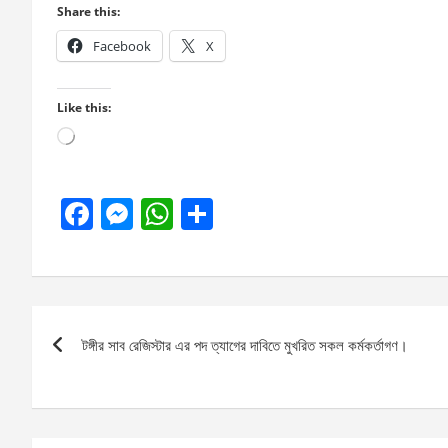
Share this:
Facebook
X
Like this:
Loading…
F
M
W
S
a
es
h
h
ce
se
at
ar
b
n
s
e
Post
o
g
A
টঙ্গীর সাব রেজিস্টার এর পদ ত্যাগের দাবিতে মুখরিত সকল কর্মকর্তাগণ।
navigation
o
er
p
k
p