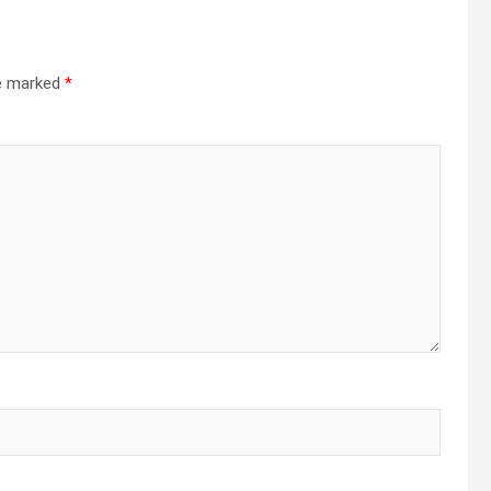
re marked
*