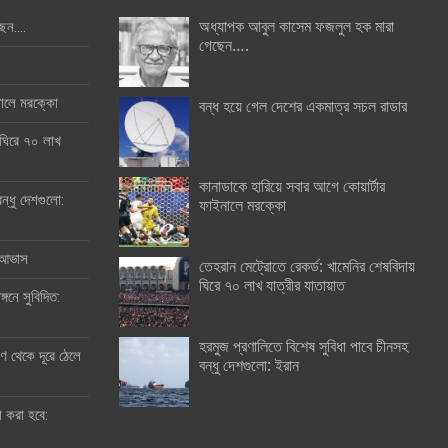
অধ্যাপক আবুল কাসেম ফজলুল হক মারা
ছেন….
গেছেন….
ইনালে মরক্কো
বন্ধ হয়ে গেল দেশের একমাত্র সচল রাডার
 ঘিরে ৭০ লাখ
কানাডাকে হারিয়ে সবার আগে কোয়ার্টার
ন্ধু দেশগুলো:
ফাইনালে মরক্কো
র আভাস
তেহরান মেট্রোতে রেকর্ড: খামেনির শেষবিদায়
ঘিরে ৭০ লাখ যাত্রীর যাতায়াত
্গনে সুবিদিত:
হরমুজ প্রণালিতে বিশেষ সুবিধা পাবে চীনসহ
 থেকে দূরে ঠেলে
বন্ধু দেশগুলো: ইরান
ী করা হবে: