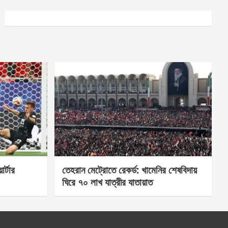
র্টার
তেহরান মেট্রোতে রেকর্ড: খামেনির শেষবিদায়
ঘিরে ৭০ লাখ যাত্রীর যাতায়াত