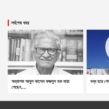
সর্বশেষ খবর
অধ্যাপক আবুল কাসেম ফজলুল হক মারা
বন্ধ হয়ে গ
গেছেন….