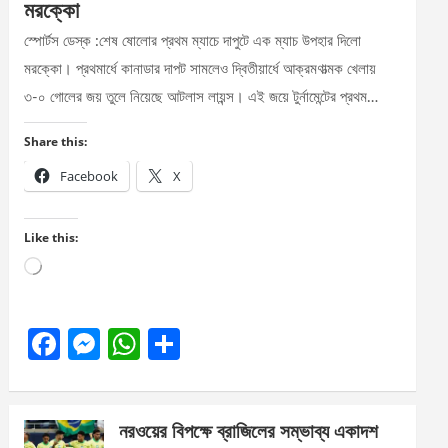
মরক্কো
স্পোর্টস ডেস্ক :শেষ ষোলোর প্রথম ম্যাচে দাপুটে এক ম্যাচ উপহার দিলো
মরক্কো। প্রথমার্ধে কানাডার দাপট সামলেও দ্বিতীয়ার্ধে আক্রমণাত্মক খেলায়
৩-০ গোলের জয় তুলে নিয়েছে আটলাস লায়ন্স। এই জয়ে টুর্নামেন্টের প্রথম…
Share this:
Facebook
X
Like this:
Loading…
F
M
W
S
a
es
h
h
ce
se
at
ar
নরওয়ের বিপক্ষে ব্রাজিলের সম্ভাব্য একাদশ
b
n
s
e