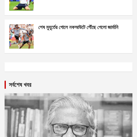
শেষ মুহূর্তের গোলে নকআউটে পৌঁছে গেলো জার্মানি
সর্বশেষ খবর