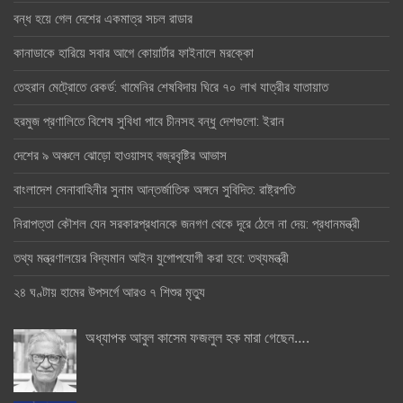
বন্ধ হয়ে গেল দেশের একমাত্র সচল রাডার
কানাডাকে হারিয়ে সবার আগে কোয়ার্টার ফাইনালে মরক্কো
তেহরান মেট্রোতে রেকর্ড: খামেনির শেষবিদায় ঘিরে ৭০ লাখ যাত্রীর যাতায়াত
হরমুজ প্রণালিতে বিশেষ সুবিধা পাবে চীনসহ বন্ধু দেশগুলো: ইরান
দেশের ৯ অঞ্চলে ঝোড়ো হাওয়াসহ বজ্রবৃষ্টির আভাস
বাংলাদেশ সেনাবাহিনীর সুনাম আন্তর্জাতিক অঙ্গনে সুবিদিত: রাষ্ট্রপতি
নিরাপত্তা কৌশল যেন সরকারপ্রধানকে জনগণ থেকে দূরে ঠেলে না দেয়: প্রধানমন্ত্রী
তথ্য মন্ত্রণালয়ের বিদ্যমান আইন যুগোপযোগী করা হবে: তথ্যমন্ত্রী
২৪ ঘণ্টায় হামের উপসর্গে আরও ৭ শিশুর মৃত্যু
অধ্যাপক আবুল কাসেম ফজলুল হক মারা গেছেন….