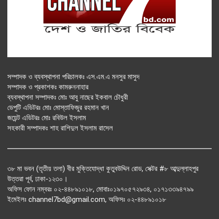
সম্পাদক ও ব্যবস্থাপনা পরিচালকঃ এস.এম.এ মনসুর মাসুদ
সম্পাদক ও প্রকাশকঃ কামরুননাহার
ব্যবস্থাপনা সম্পাদকঃ মোঃ আবু নাছের ইকবাল চৌধুরী
ডেপুটি এডিটরঃ মোঃ মোস্তাফিজুর রহমান খান
জয়েন্ট এডিটরঃ মোঃ রবিউল ইসলাম
সহকারী সম্পাদকঃ শাহ রাশিদুল ইসলাম রাসেল
৩৮ মা ভবন (তৃতীয় তলা) বীর মুক্তিযোদ্ধা কুতুবউদ্দিন রোড, সেক্টর #৮ আব্দুল্লাহপুর
উত্তরা পূর্ব, ঢাকা-১২৩০।
অফিস ফোন নম্বরঃ ০২-৪৪৮৯১০১৮, মোবাঃ০১৯৭০৫৭২৯৩৪, ০১৭১৩৩৯৪৭৯৯
ইমেইলঃ channel7bd@gmail.com, অফিসঃ ০২-৪৪৮৯১০১৮