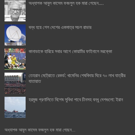
অধ্যাপক আবুল কাসেম ফজলুল হক মারা গেছেন….
বন্ধ হয়ে গেল দেশের একমাত্র সচল রাডার
কানাডাকে হারিয়ে সবার আগে কোয়ার্টার ফাইনালে মরক্কো
তেহরান মেট্রোতে রেকর্ড: খামেনির শেষবিদায় ঘিরে ৭০ লাখ যাত্রীর
যাতায়াত
হরমুজ প্রণালিতে বিশেষ সুবিধা পাবে চীনসহ বন্ধু দেশগুলো: ইরান
অধ্যাপক আবুল কাসেম ফজলুল হক মারা গেছেন….