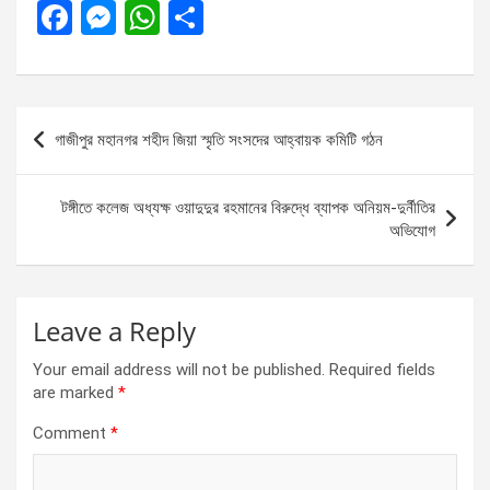
F
M
W
S
a
es
h
h
ce
se
at
ar
b
n
s
e
Post
গাজীপুর মহানগর শহীদ জিয়া স্মৃতি সংসদের আহ্বায়ক কমিটি গঠন
o
g
A
navigation
o
er
p
টঙ্গীতে কলেজ অধ্যক্ষ ওয়াদুদুর রহমানের বিরুদ্ধে ব্যাপক অনিয়ম-দুর্নীতির
k
p
অভিযোগ
Leave a Reply
Your email address will not be published.
Required fields
are marked
*
Comment
*