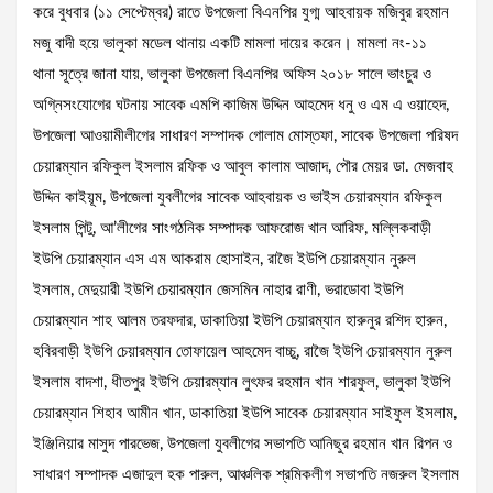
করে বুধবার (১১ সেপ্টেম্বর) রাতে উপজেলা বিএনপির যুগ্ম আহবায়ক মজিবুর রহমান
মজু বাদী হয়ে ভালুকা মডেল থানায় একটি মামলা দায়ের করেন। মামলা নং-১১
থানা সূত্রে জানা যায়, ভালুকা উপজেলা বিএনপির অফিস ২০১৮ সালে ভাংচুর ও
অগ্নিসংযোগের ঘটনায় সাবেক এমপি কাজিম উদ্দিন আহমেদ ধনু ও এম এ ওয়াহেদ,
উপজেলা আওয়ামীলীগের সাধারণ সম্পাদক গোলাম মোস্তফা, সাবেক উপজেলা পরিষদ
চেয়ারম্যান রফিকুল ইসলাম রফিক ও আবুল কালাম আজাদ, পৌর মেয়র ডা. মেজবাহ
উদ্দিন কাইয়ূম, উপজেলা যুবলীগের সাবেক আহবায়ক ও ভাইস চেয়ারম্যান রফিকুল
ইসলাম পিন্টু, আ’লীগের সাংগঠনিক সম্পাদক আফরোজ খান আরিফ, মল্লিকবাড়ী
ইউপি চেয়ারম্যান এস এম আকরাম হোসাইন, রাজৈ ইউপি চেয়ারম্যান নুরুল
ইসলাম, মেদুয়ারী ইউপি চেয়ারম্যান জেসমিন নাহার রাণী, ভরাডোবা ইউপি
চেয়ারম্যান শাহ আলম তরফদার, ডাকাতিয়া ইউপি চেয়ারম্যান হারুনুর রশিদ হারুন,
হবিরবাড়ী ইউপি চেয়ারম্যান তোফায়েল আহমেদ বাচ্চু, রাজৈ ইউপি চেয়ারম্যান নুরুল
ইসলাম বাদশা, ধীতপুর ইউপি চেয়ারম্যান লুৎফর রহমান খান শারফুল, ভালুকা ইউপি
চেয়ারম্যান শিহাব আমীন খান, ডাকাতিয়া ইউপি সাবেক চেয়ারম্যান সাইফুল ইসলাম,
ইঞ্জিনিয়ার মাসুদ পারভেজ, উপজেলা যুবলীগের সভাপতি আনিছুর রহমান খান রিপন ও
সাধারণ সম্পাদক এজাদুল হক পারুল, আঞ্চলিক শ্রমিকলীগ সভাপতি নজরুল ইসলাম