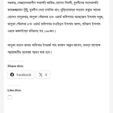
সরকার, সেচ্ছাসেবকলীগ সভাপতি জাকির হোসেন শিবলী, যুবলীগের সহসভাপতি
কামরুজ্জামান পিন্টু, যুবলীগ নেতা তসলিম খান, মুক্তিযোদ্ধা সন্তান কমান্ড সাদেক
হোসেন তালুকদার, ভালুকা পৌরসভা ৪নং ওয়ার্ড কমিশনার আনছারুল ইসলাম সবুজ,
ভালুকা পৌরসভা ৫নং ওয়ার্ড কমিশনার তওহিদুল ইসলাম আপন, মনিরুল ইসলাম
ওরফে জঙ্গলইল্যা মনিরসহ সহ ১৯৮জন।
ভালুকা মডেল থানার অফিসার ইনচার্জ শাহ কামাল আকন্দ জানান, তদন্ত সাপেক্ষে
প্রয়োজনীয় ব্যবস্থা গ্রহন করা হবে।
Share this:
Facebook
X
Like this:
Loading…