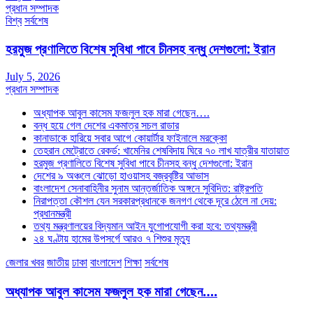
প্রধান সম্পাদক
বিশ্ব
সর্বশেষ
হরমুজ প্রণালিতে বিশেষ সুবিধা পাবে চীনসহ বন্ধু দেশগুলো: ইরান
July 5, 2026
প্রধান সম্পাদক
অধ্যাপক আবুল কাসেম ফজলুল হক মারা গেছেন….
বন্ধ হয়ে গেল দেশের একমাত্র সচল রাডার
কানাডাকে হারিয়ে সবার আগে কোয়ার্টার ফাইনালে মরক্কো
তেহরান মেট্রোতে রেকর্ড: খামেনির শেষবিদায় ঘিরে ৭০ লাখ যাত্রীর যাতায়াত
হরমুজ প্রণালিতে বিশেষ সুবিধা পাবে চীনসহ বন্ধু দেশগুলো: ইরান
দেশের ৯ অঞ্চলে ঝোড়ো হাওয়াসহ বজ্রবৃষ্টির আভাস
বাংলাদেশ সেনাবাহিনীর সুনাম আন্তর্জাতিক অঙ্গনে সুবিদিত: রাষ্ট্রপতি
নিরাপত্তা কৌশল যেন সরকারপ্রধানকে জনগণ থেকে দূরে ঠেলে না দেয়:
প্রধানমন্ত্রী
তথ্য মন্ত্রণালয়ের বিদ্যমান আইন যুগোপযোগী করা হবে: তথ্যমন্ত্রী
২৪ ঘণ্টায় হামের উপসর্গে আরও ৭ শিশুর মৃত্যু
জেলার খবর
জাতীয়
ঢাকা
বাংলাদেশ
শিক্ষা
সর্বশেষ
অধ্যাপক আবুল কাসেম ফজলুল হক মারা গেছেন….