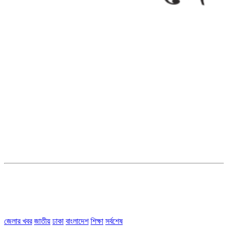
সম্পাদক ও ব্যবস্থাপনা পরিচালকঃ এস.এম.এ মনসুর মাসুদ
সম্পাদক ও প্রকাশকঃ কামরুননাহার
ব্যবস্থাপনা সম্পাদকঃ মোঃ আবু নাছের ইকবাল চৌধুরী
ডেপুটি এডিটরঃ মোঃ মোস্তাফিজুর রহমান খান
জয়েন্ট এডিটরঃ মোঃ রবিউল ইসলাম
সহকারী সম্পাদকঃ শাহ রাশিদুল ইসলাম রাসেল
৩৮ মা ভবন (তৃতীয় তলা) বীর মুক্তিযোদ্ধা কুতুবউদ্দিন রোড, সেক্টর #৮ আব্দুল্লাহপুর
উত্তরা পূর্ব, ঢাকা-১২৩০।
অফিস ফোন নম্বরঃ ০২-৪৪৮৯১০১৮, মোবাঃ০১৯৭০৫৭২৯৩৪, ০১৭১৩৩৯৪৭৯৯
ইমেইলঃ channel7bd@gmail.com, অফিসঃ ০২-৪৪৮৯১০১৮
জেলার খবর
জাতীয়
ঢাকা
বাংলাদেশ
শিক্ষা
সর্বশেষ