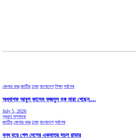
সম্পাদক ও ব্যবস্থাপনা পরিচালকঃ এস.এম.এ মনসুর মাসুদ
সম্পাদক ও প্রকাশকঃ কামরুননাহার
ব্যবস্থাপনা সম্পাদকঃ মোঃ আবু নাছের ইকবাল চৌধুরী
ডেপুটি এডিটরঃ মোঃ মোস্তাফিজুর রহমান খান
জয়েন্ট এডিটরঃ মোঃ রবিউল ইসলাম
সহকারী সম্পাদকঃ শাহ রাশিদুল ইসলাম রাসেল
৩৮ মা ভবন (তৃতীয় তলা) বীর মুক্তিযোদ্ধা কুতুবউদ্দিন রোড, সেক্টর #৮ আব্দুল্লাহপুর
উত্তরা পূর্ব, ঢাকা-১২৩০।
অফিস ফোন নম্বরঃ ০২-৪৪৮৯১০১৮, মোবাঃ০১৯৭০৫৭২৯৩৪, ০১৭১৩৩৯৪৭৯৯
ইমেইলঃ channel7bd@gmail.com, অফিসঃ ০২-৪৪৮৯১০১৮
জেলার খবর
জাতীয়
ঢাকা
বাংলাদেশ
শিক্ষা
সর্বশেষ
অধ্যাপক আবুল কাসেম ফজলুল হক মারা গেছেন….
July 5, 2026
প্রধান সম্পাদক
জাতীয়
জেলার খবর
ঢাকা
বাংলাদেশ
সর্বশেষ
বন্ধ হয়ে গেল দেশের একমাত্র সচল রাডার