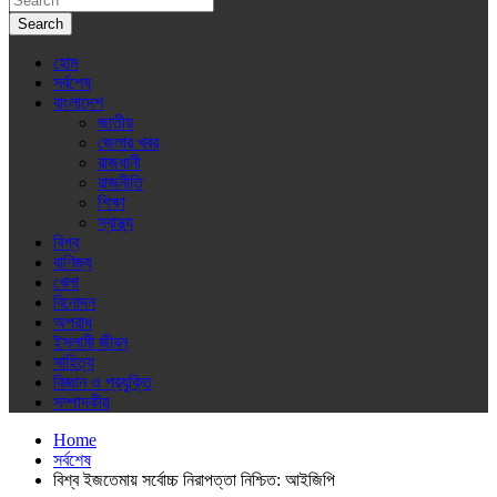
Search
হোম
সর্বশেষ
বাংলাদেশ
জাতীয়
জেলার খবর
রাজধানী
রাজনীতি
শিক্ষা
স্বাস্থ্য
বিশ্ব
বাণিজ্য
খেলা
বিনোদন
অপরাধ
ইসলামী জীবন
সাহিত্য
বিজ্ঞান ও প্রযুক্তি
সম্পাদকীয়
Home
সর্বশেষ
বিশ্ব ইজতেমায় সর্বোচ্চ নিরাপত্তা নিশ্চিত: আইজিপি