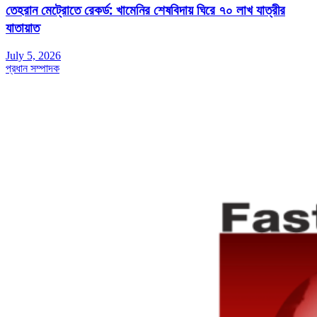
তেহরান মেট্রোতে রেকর্ড: খামেনির শেষবিদায় ঘিরে ৭০ লাখ যাত্রীর
যাতায়াত
July 5, 2026
প্রধান সম্পাদক