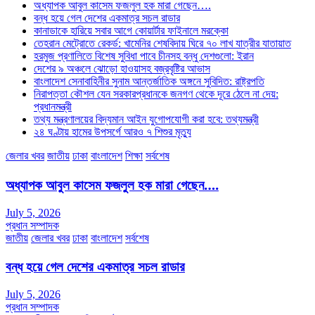
অধ্যাপক আবুল কাসেম ফজলুল হক মারা গেছেন….
বন্ধ হয়ে গেল দেশের একমাত্র সচল রাডার
কানাডাকে হারিয়ে সবার আগে কোয়ার্টার ফাইনালে মরক্কো
তেহরান মেট্রোতে রেকর্ড: খামেনির শেষবিদায় ঘিরে ৭০ লাখ যাত্রীর যাতায়াত
হরমুজ প্রণালিতে বিশেষ সুবিধা পাবে চীনসহ বন্ধু দেশগুলো: ইরান
দেশের ৯ অঞ্চলে ঝোড়ো হাওয়াসহ বজ্রবৃষ্টির আভাস
বাংলাদেশ সেনাবাহিনীর সুনাম আন্তর্জাতিক অঙ্গনে সুবিদিত: রাষ্ট্রপতি
নিরাপত্তা কৌশল যেন সরকারপ্রধানকে জনগণ থেকে দূরে ঠেলে না দেয়:
প্রধানমন্ত্রী
তথ্য মন্ত্রণালয়ের বিদ্যমান আইন যুগোপযোগী করা হবে: তথ্যমন্ত্রী
২৪ ঘণ্টায় হামের উপসর্গে আরও ৭ শিশুর মৃত্যু
জেলার খবর
জাতীয়
ঢাকা
বাংলাদেশ
শিক্ষা
সর্বশেষ
অধ্যাপক আবুল কাসেম ফজলুল হক মারা গেছেন….
July 5, 2026
প্রধান সম্পাদক
জাতীয়
জেলার খবর
ঢাকা
বাংলাদেশ
সর্বশেষ
বন্ধ হয়ে গেল দেশের একমাত্র সচল রাডার
July 5, 2026
প্রধান সম্পাদক