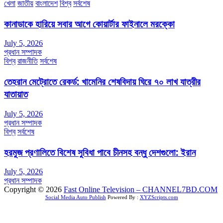
খেলা
জাতীয়
বাংলাদেশ
বিশ্ব
সর্বশেষ
কানাডাকে হারিয়ে সবার আগে কোয়ার্টার ফাইনালে মরক্কো
July 5, 2026
প্রধান সম্পাদক
বিশ্ব
রাজনীতি
সর্বশেষ
তেহরান মেট্রোতে রেকর্ড: খামেনির শেষবিদায় ঘিরে ৭০ লাখ যাত্রীর
যাতায়াত
July 5, 2026
প্রধান সম্পাদক
বিশ্ব
সর্বশেষ
হরমুজ প্রণালিতে বিশেষ সুবিধা পাবে চীনসহ বন্ধু দেশগুলো: ইরান
July 5, 2026
প্রধান সম্পাদক
Copyright © 2026
Fast Online Television – CHANNEL7BD.COM
Social Media Auto Publish
Powered By :
XYZScripts.com