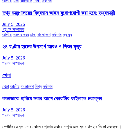
জাতীয়
ঢাকা
রাজনীতি
শিক্ষা
সর্বশেষ
তথ্য মন্ত্রণালয়ের বিদ্যমান আইন যুগোপযোগী করা হবে: তথ্যমন্ত্রী
July 5, 2026
প্রধান সম্পাদক
জাতীয়
জেলার খবর
ঢাকা
বাংলাদেশ
সর্বশেষ
স্বাস্থ্য
২৪ ঘণ্টায় হামের উপসর্গে আরও ৭ শিশুর মৃত্যু
July 5, 2026
প্রধান সম্পাদক
খেলা
খেলা
জাতীয়
বাংলাদেশ
বিশ্ব
সর্বশেষ
কানাডাকে হারিয়ে সবার আগে কোয়ার্টার ফাইনালে মরক্কো
July 5, 2026
প্রধান সম্পাদক
স্পোর্টস ডেস্ক :শেষ ষোলোর প্রথম ম্যাচে দাপুটে এক ম্যাচ উপহার দিলো মরক্কো।